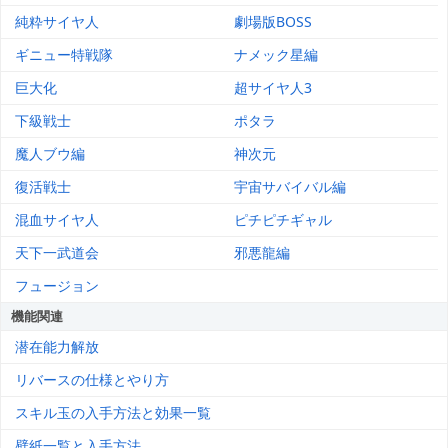
純粋サイヤ人
劇場版BOSS
ギニュー特戦隊
ナメック星編
巨大化
超サイヤ人3
下級戦士
ポタラ
魔人ブウ編
神次元
復活戦士
宇宙サバイバル編
混血サイヤ人
ピチピチギャル
天下一武道会
邪悪龍編
フュージョン
機能関連
潜在能力解放
リバースの仕様とやり方
スキル玉の入手方法と効果一覧
壁紙一覧と入手方法