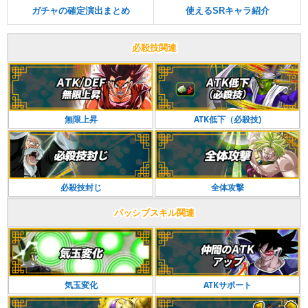
ガチャの確定演出まとめ
使えるSRキャラ紹介
必殺技関連
無限上昇
ATK低下（必殺技)
必殺技封じ
全体攻撃
パッシブスキル関連
気玉変化
ATKサポート