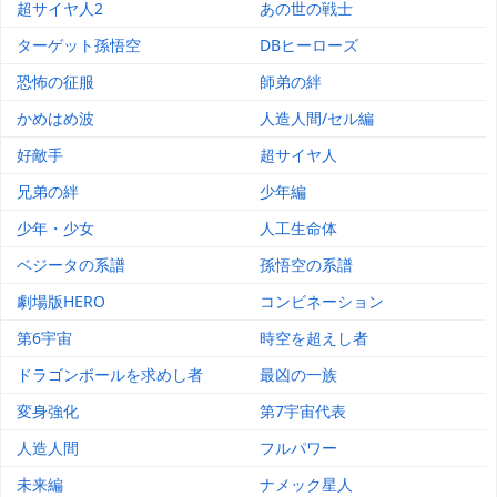
超サイヤ人2
あの世の戦士
ターゲット孫悟空
DBヒーローズ
恐怖の征服
師弟の絆
かめはめ波
人造人間/セル編
好敵手
超サイヤ人
兄弟の絆
少年編
少年・少女
人工生命体
ベジータの系譜
孫悟空の系譜
劇場版HERO
コンビネーション
第6宇宙
時空を超えし者
ドラゴンボールを求めし者
最凶の一族
変身強化
第7宇宙代表
人造人間
フルパワー
未来編
ナメック星人