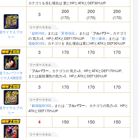
カテゴリを含む場合は 更にHPとATKとDEF30%UP
200
200
200
3
(170)
(170)
(170)
リーダースキル
超サイヤ人ブロ
「
超BOSS
」または「
変身強化
」 または「
」カテゴリ
フルパワー
リー
の 気力+3、HPとATKとDEF170%UP、 「
怒り爆発
」または「
劇
場版BOSS
」カテゴリを 含む場合は更にHPとATKとDEF30%UP
3
170
170
170
リーダースキル
「
」カテゴリの 気力+3、HPとATKとDEF170%UP、
フルパワー
超フルパワーサ
または超技属性の気力+3、HPとATKとDEF120%UP
イヤ人4孫悟空
3
170
170
170
リーダースキル
「
劇場版BOSS
」または「
」 カテゴリの気力+3、HPと
フルパワー
超サイヤ人ブロ
ATKとDEF170%UP
リー
4
150
150
150
リーダースキル