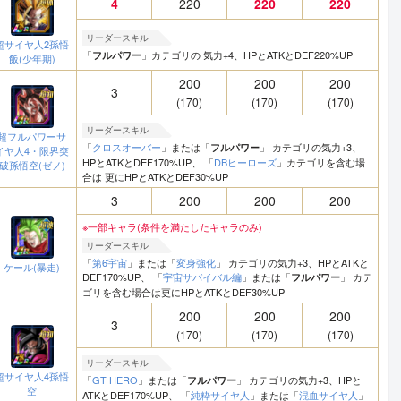
4
220
220
220
リーダースキル
超サイヤ人2孫悟
「
」カテゴリの 気力+4、HPとATKとDEF220%UP
フルパワー
飯(少年期)
200
200
200
3
(170)
(170)
(170)
リーダースキル
超フルパワーサ
「
クロスオーバー
」または「
」 カテゴリの気力+3、
フルパワー
イヤ人4・限界突
HPとATKとDEF170%UP、 「
DBヒーローズ
」カテゴリを含む場
破孫悟空(ゼノ)
合は 更にHPとATKとDEF30%UP
3
200
200
200
※一部キャラ(条件を満たしたキャラのみ)
リーダースキル
「
第6宇宙
」または「
変身強化
」 カテゴリの気力+3、HPとATKと
ケール(暴走)
DEF170%UP、 「
宇宙サバイバル編
」または「
」 カテ
フルパワー
ゴリを含む場合は更にHPとATKとDEF30%UP
200
200
200
3
(170)
(170)
(170)
リーダースキル
超サイヤ人4孫悟
「
GT HERO
」または「
」 カテゴリの気力+3、HPと
フルパワー
空
ATKとDEF170%UP、 「
純粋サイヤ人
」または「
混血サイヤ人
」