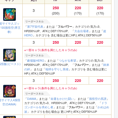
250
220
220
3
(200)
(170)
(170)
リーダースキル
超サイヤ人ゴッ
「
第7宇宙代表
」または「
」カテゴリの 気力+3、
フルパワー
ドSS孫悟空(界王
HP200%UP、ATKとDEF170%UP、 「
大会出場者
」または「
超
拳)
HERO
」カテゴリを 含む場合は更にHPとATKとDEF50%UP
3
250
220
220
※一部キャラ(条件を満たしたキャラのみ)
リーダースキル
「
劇場版HERO
」または「
つながる希望
」カテゴリの 気力+3、
孫悟飯(ビースト)
HP200%UP、ATKとDEF170%UP、 「
」または「
師弟
フルパワー
の絆
」 または「
地球を守りし英雄
」カテゴリを 含む場合は更に
HPとATKとDEF50%UP
3
250
220
220
※一部キャラ(条件を満たしたキャラのみ)
リーダースキル
「
DAIMA
」または「
命運をかけた闘い
」 または「
孫悟空の系譜
」
超サイヤ人4孫悟
カテゴリの 気力+3、HP200%UP、ATKとDEF170%UP、 「
ドラ
空(DAIMA)
ゴンボールを求めし者
」または 「
」または「
かめはめ
フルパワー
波
」 カテゴリを含む場合は 更にHPとATKとDEF50%UP