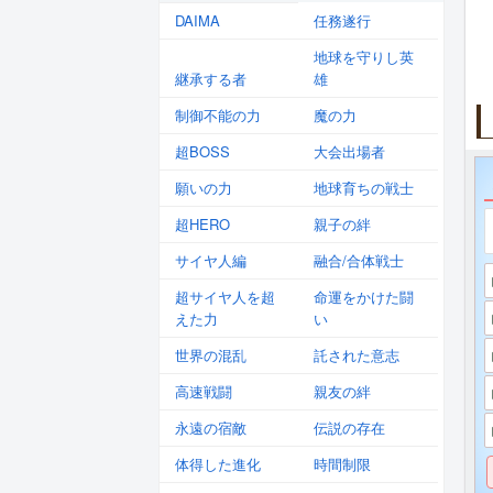
DAIMA
任務遂行
地球を守りし英
継承する者
雄
制御不能の力
魔の力
超BOSS
大会出場者
願いの力
地球育ちの戦士
超HERO
親子の絆
サイヤ人編
融合/合体戦士
超サイヤ人を超
命運をかけた闘
えた力
い
世界の混乱
託された意志
高速戦闘
親友の絆
永遠の宿敵
伝説の存在
体得した進化
時間制限