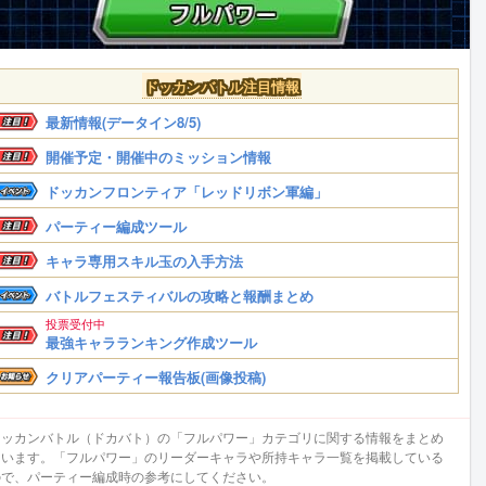
ドッカンバトル注目情報
最新情報(データイン8/5)
開催予定・開催中のミッション情報
ドッカンフロンティア「レッドリボン軍編」
パーティー編成ツール
キャラ専用スキル玉の入手方法
バトルフェスティバルの攻略と報酬まとめ
投票受付中
最強キャラランキング作成ツール
クリアパーティー報告板(画像投稿)
ドッカンバトル（ドカバト）の「フルパワー」カテゴリに関する情報をまとめ
ています。「フルパワー」のリーダーキャラや所持キャラ一覧を掲載している
ので、パーティー編成時の参考にしてください。