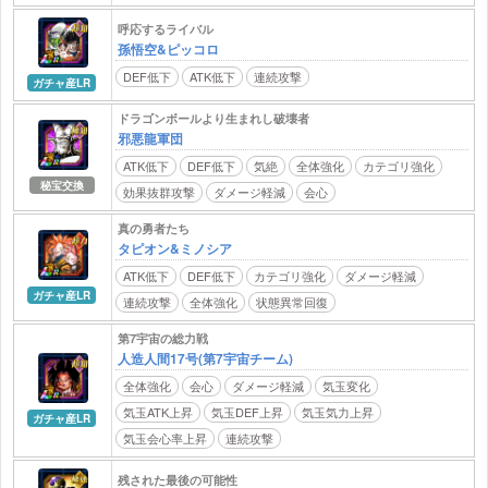
呼応するライバル
孫悟空&ピッコロ
DEF低下
ATK低下
連続攻撃
ガチャ産LR
ドラゴンボールより生まれし破壊者
邪悪龍軍団
ATK低下
DEF低下
気絶
全体強化
カテゴリ強化
秘宝交換
効果抜群攻撃
ダメージ軽減
会心
真の勇者たち
タピオン&ミノシア
ATK低下
DEF低下
カテゴリ強化
ダメージ軽減
ガチャ産LR
連続攻撃
全体強化
状態異常回復
第7宇宙の総力戦
人造人間17号(第7宇宙チーム)
全体強化
会心
ダメージ軽減
気玉変化
気玉ATK上昇
気玉DEF上昇
気玉気力上昇
ガチャ産LR
気玉会心率上昇
連続攻撃
残された最後の可能性