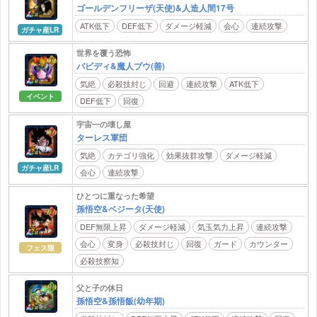
ゴールデンフリーザ(天使)&人造人間17号
ATK低下
DEF低下
ダメージ軽減
会心
連続攻撃
ガチャ産LR
世界を覆う恐怖
バビディ&魔人ブウ(善)
気絶
必殺技封じ
回避
連続攻撃
ATK低下
イベント
DEF低下
回復
宇宙一の壊し屋
ターレス軍団
気絶
カテゴリ強化
効果抜群攻撃
ダメージ軽減
ガチャ産LR
会心
連続攻撃
ひとつに重なった希望
孫悟空&ベジータ(天使)
DEF無限上昇
ダメージ軽減
気玉気力上昇
連続攻撃
会心
変身
必殺技封じ
回復
ガード
カウンター
フェス限
必殺技察知
父と子の休日
孫悟空&孫悟飯(幼年期)