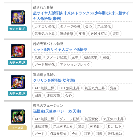
残された希望
超サイヤ人孫悟飯(未来)&トランクス(少年期)(未来) /超サイ
ヤ人孫悟飯(未来)
カテゴリ強化
ダメージ軽減
会心
気玉変化
ガチャ産LR
気玉気力上昇
連続攻撃
変身
必殺技察知
復活
超絶光速バトル勃発
ヒット&超サイヤ人ゴッド孫悟空
気絶
ダメージ軽減
必中
連続攻撃
回避
ガチャ産LR
ガード無効化
アクションブレイク
進退窮まる闘い
クリリン&孫悟飯(幼年期)
ATK無限上昇
DEF無限上昇
気玉気力上昇
変身
ガチャ産LR
回避
連続攻撃
会心
復活のフュージョン
孫悟空(天使)&ベジータ(天使)
ATK無限上昇
ダメージ軽減
気玉変化
気玉気力上昇
連続攻撃
気玉ATK上昇
変身
ATK低下
DEF低下
フェス限
ガード
必殺技察知
会心
回避
回復
吸収/無効