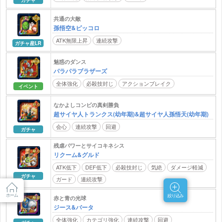
ガチャ
共通の大敵
孫悟空&ピッコロ
ATK無限上昇
連続攻撃
ガチャ産LR
魅惑のダンス
パラパラブラザーズ
全体強化
必殺技封じ
アクションブレイク
イベント
なかよしコンビの真剣勝負
超サイヤ人トランクス(幼年期)&超サイヤ人孫悟天(幼年期)
会心
連続攻撃
回避
ガチャ
残虐パワーとサイコキネシス
リクーム&グルド
ATK低下
DEF低下
必殺技封じ
気絶
ダメージ軽減
ガチャ
ガード
連続攻撃
ホーム
絞り込み
赤と青の光球
ジース&バータ
全体強化
カテゴリ強化
連続攻撃
回避