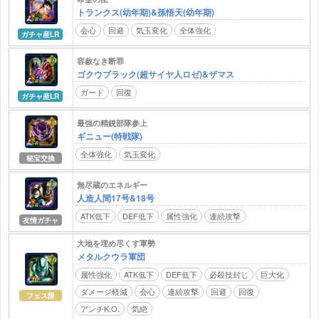
トランクス(幼年期)&孫悟天(幼年期)
会心
回避
気玉変化
全体強化
ガチャ産LR
容赦なき断罪
ゴクウブラック(超サイヤ人ロゼ)&ザマス
ガード
回復
ガチャ産LR
最強の精鋭部隊参上
ギニュー(特戦隊)
全体強化
気玉変化
秘宝交換
無尽蔵のエネルギー
人造人間17号&18号
ATK低下
DEF低下
属性強化
連続攻撃
友情ガチャ
大地を埋め尽くす軍勢
メタルクウラ軍団
属性強化
ATK低下
DEF低下
必殺技封じ
巨大化
ダメージ軽減
会心
連続攻撃
回避
回復
フェス限
アンチK.O.
気絶