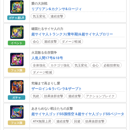
愛の大決戦
リブリアン&カクンサ&ロージィ
気玉変化
連続攻撃
ガチャ産LR
確固たるサイヤ人の力
超サイヤ人トランクス(青年期)&超サイヤ人ブロリー
会心
連続攻撃
ダメージ軽減
イベント
火花散る生存競争
人造人間17号&18号
全体強化
カテゴリ強化
気玉変化
会心
必殺技察知
フェス限
ダメージ軽減
究極まで高まりし愛
ザーロイン&ラバンラ&ザーブト
気絶
効果抜群攻撃
連続攻撃
アクションブレイク
ガチャ
あきらめない戦士たちの反撃
超サイヤ人ゴッドSS孫悟空 &超サイヤ人ゴッドSSベジータ
ATK無限上昇
連続攻撃
回避
効果抜群攻撃
フェス限