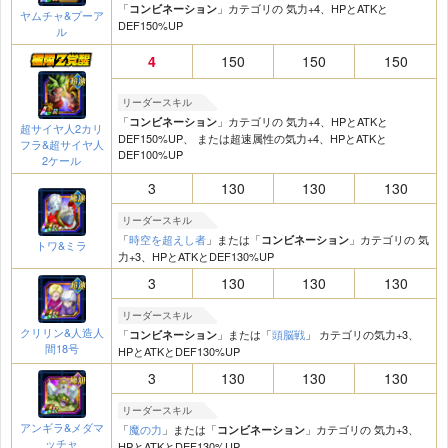
「
」カテゴリの 気力+4、HPとATKと
コンビネーション
ヤムチャ&プーア
DEF150%UP
ル
4
150
150
150
リーダースキル
「
」カテゴリの 気力+4、HPとATKと
コンビネーション
超サイヤ人2カリ
DEF150%UP、 または超速属性の気力+4、HPとATKと
フラ&超サイヤ人
DEF100%UP
2ケール
3
130
130
130
リーダースキル
「
時空を超えし者
」または「
」カテゴリの 気
コンビネーション
トワ&ミラ
力+3、HPとATKとDEF130%UP
3
130
130
130
リーダースキル
クリリン&人造人
「
」または「
頭脳戦
」 カテゴリの気力+3、
コンビネーション
間18号
HPとATKとDEF130%UP
3
130
130
130
リーダースキル
アンギラ&メダマ
「
魔の力
」または「
」カテゴリの 気力+3、
コンビネーション
ッチャ
HPとATKとDEF130%UP