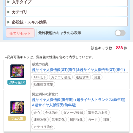
入手タイプ
カテゴリ
必殺技・スキル効果
最終状態のキャラのみ表示
全てリセット
238
該当キャラ数：
体
※変身可能キャラは、変身後の性能を含めて表示しています。
破滅の凶兆
超サイヤ人孫悟飯(GT)(寄生)&超サイヤ人孫悟天(GT)(寄生)
ATK低下
カテゴリ強化
連続攻撃
回避
ガチャ産LR
効果抜群攻撃
闘志満杯の新世代
超サイヤ人孫悟飯(青年期) +超サイヤ人トランクス(幼年期)
&超サイヤ人孫悟天(幼年期)
会心
全体強化
ダメージ軽減
気玉気力上昇
フェス限
連続攻撃
気玉変化
属性強化
ガード
回避
カテゴリ強化