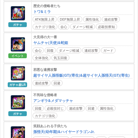
歴史の侵略者たち
トワ&ミラ
ATK無限上昇
DEF無限上昇
属性強化
連続攻撃
ガチャ
カテゴリ強化
会心
ダメージ軽減
必殺技察知
大見得の大一番
ヤムチャ(天使)&蛇姫
会心
回復
ダメージ軽減
連続攻撃
ガード
イベント
全体強化
気玉回復
邪悪な連携攻撃
超サイヤ人孫悟飯(GT)(寄生)&超サイヤ人孫悟天(GT)(寄生)
連続攻撃
回避
ガチャ産LR
不気味な侵略者
アンギラ&メダマッチャ
回復
必殺技封じ
連続攻撃
回避
属性強化
ガチャ
カテゴリ強化
笑顔あふれる子供たち
孫悟天(幼年期)&ハイヤードラゴンJr.