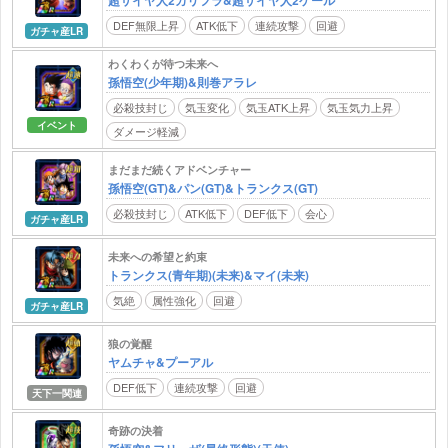
超サイヤ人2カリフラ&超サイヤ人2ケール
DEF無限上昇
ATK低下
連続攻撃
回避
ガチャ産LR
わくわくが待つ未来へ
孫悟空(少年期)&則巻アラレ
必殺技封じ
気玉変化
気玉ATK上昇
気玉気力上昇
イベント
ダメージ軽減
まだまだ続くアドベンチャー
孫悟空(GT)&パン(GT)&トランクス(GT)
必殺技封じ
ATK低下
DEF低下
会心
ガチャ産LR
未来への希望と約束
トランクス(青年期)(未来)&マイ(未来)
気絶
属性強化
回避
ガチャ産LR
狼の覚醒
ヤムチャ&プーアル
DEF低下
連続攻撃
回避
天下一関連
奇跡の決着