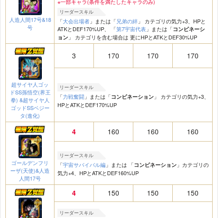
※一部キャラ(条件を満たしたキャラのみ)
リーダースキル
人造人間17号&18
「
大会出場者
」または「
兄弟の絆
」 カテゴリの気力+3、HPと
号
ATKとDEF170%UP、 「
第7宇宙代表
」または「
コンビネーシ
」 カテゴリを含む場合は 更にHPとATKとDEF30%UP
ョン
3
170
170
170
超サイヤ人ゴッ
リーダースキル
ドSS孫悟空(界王
「
力戦奮闘
」または「
」 カテゴリの気力+3、
コンビネーション
拳) &超サイヤ人
HPとATKとDEF170%UP
ゴッドSSベジー
タ(進化)
4
160
160
160
リーダースキル
ゴールデンフリ
「
宇宙サバイバル編
」または 「
」カテゴリの
コンビネーション
ーザ(天使)&人造
気力+4、HPとATKとDEF160%UP
人間17号
4
150
150
150
リーダースキル