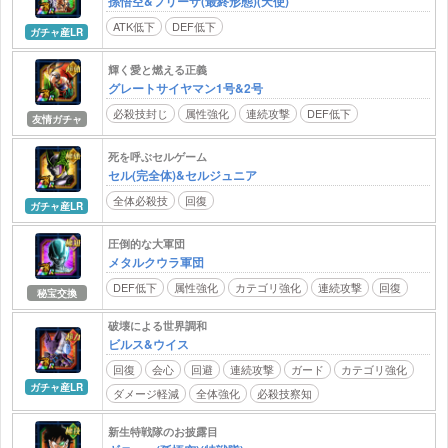
孫悟空&フリーザ(最終形態)(天使)
ATK低下
DEF低下
ガチャ産LR
輝く愛と燃える正義
グレートサイヤマン1号&2号
必殺技封じ
属性強化
連続攻撃
DEF低下
友情ガチャ
死を呼ぶセルゲーム
セル(完全体)&セルジュニア
全体必殺技
回復
ガチャ産LR
圧倒的な大軍団
メタルクウラ軍団
DEF低下
属性強化
カテゴリ強化
連続攻撃
回復
秘宝交換
破壊による世界調和
ビルス&ウイス
回復
会心
回避
連続攻撃
ガード
カテゴリ強化
ガチャ産LR
ダメージ軽減
全体強化
必殺技察知
新生特戦隊のお披露目