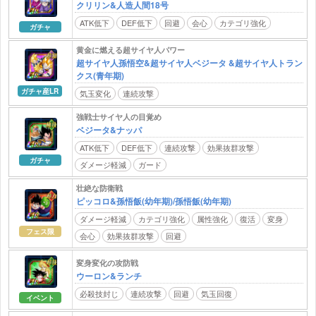
クリリン&人造人間18号
ATK低下
DEF低下
回避
会心
カテゴリ強化
ガチャ
黄金に燃える超サイヤ人パワー
超サイヤ人孫悟空&超サイヤ人ベジータ &超サイヤ人トラン
クス(青年期)
ガチャ産LR
気玉変化
連続攻撃
強戦士サイヤ人の目覚め
ベジータ&ナッパ
ATK低下
DEF低下
連続攻撃
効果抜群攻撃
ガチャ
ダメージ軽減
ガード
壮絶な防衛戦
ピッコロ&孫悟飯(幼年期)/孫悟飯(幼年期)
ダメージ軽減
カテゴリ強化
属性強化
復活
変身
フェス限
会心
効果抜群攻撃
回避
変身変化の攻防戦
ウーロン&ランチ
必殺技封じ
連続攻撃
回避
気玉回復
イベント