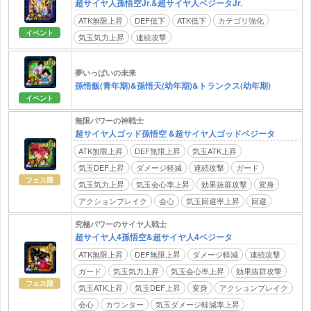
超サイヤ人孫悟空Jr.&超サイヤ人ベジータJr.
ATK無限上昇
DEF低下
ATK低下
カテゴリ強化
イベント
気玉気力上昇
連続攻撃
夢いっぱいの未来
孫悟飯(青年期)&孫悟天(幼年期)&トランクス(幼年期)
イベント
無限パワーの神戦士
超サイヤ人ゴッド孫悟空 &超サイヤ人ゴッドベジータ
ATK無限上昇
DEF無限上昇
気玉ATK上昇
気玉DEF上昇
ダメージ軽減
連続攻撃
ガード
フェス限
気玉気力上昇
気玉会心率上昇
効果抜群攻撃
変身
アクションブレイク
会心
気玉回避率上昇
回避
究極パワーのサイヤ人戦士
超サイヤ人4孫悟空&超サイヤ人4ベジータ
ATK無限上昇
DEF無限上昇
ダメージ軽減
連続攻撃
ガード
気玉気力上昇
気玉会心率上昇
効果抜群攻撃
フェス限
気玉ATK上昇
気玉DEF上昇
変身
アクションブレイク
会心
カウンター
気玉ダメージ軽減率上昇