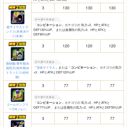
3
130
130
130
リーダースキル
「
」カテゴリの 気力+3、HPとATKと
コンビネーション
超サイヤ人トラ
DEF130%UP、 または速属性の気力+3、HPとATKと
ンクス(未来)&マ
DEF90%UP
イ(未来)
3
120
120
120
リーダースキル
孫悟飯(青年期)&
「
混血サイヤ人
」または「
」 カテゴリの気力
コンビネーション
孫悟天(幼年期)&
+3、HPとATKとDEF120%UP
トランクス(幼年
期)
3
77
77
77
リーダースキル
「
」カテゴリの 気力+3、HPとATKと
コンビネーション
ゴールデンフリ
DEF77%UP、 または技属性の気力+3、HPとATKとDEF50%UP
ーザ&ソルベ
3
77
77
77