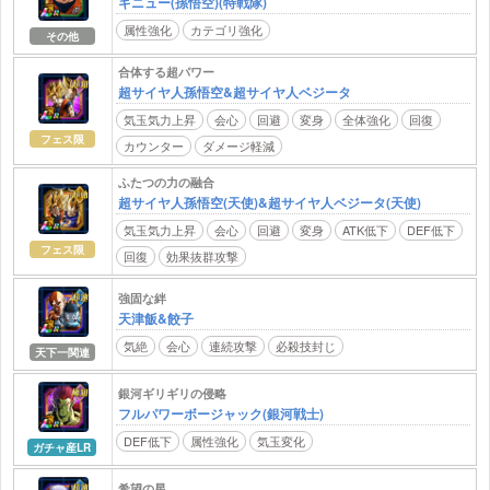
ギニュー(孫悟空)(特戦隊)
属性強化
カテゴリ強化
その他
合体する超パワー
超サイヤ人孫悟空&超サイヤ人ベジータ
気玉気力上昇
会心
回避
変身
全体強化
回復
フェス限
カウンター
ダメージ軽減
ふたつの力の融合
超サイヤ人孫悟空(天使)&超サイヤ人ベジータ(天使)
気玉気力上昇
会心
回避
変身
ATK低下
DEF低下
フェス限
回復
効果抜群攻撃
強固な絆
天津飯&餃子
気絶
会心
連続攻撃
必殺技封じ
天下一関連
銀河ギリギリの侵略
フルパワーボージャック(銀河戦士)
DEF低下
属性強化
気玉変化
ガチャ産LR
希望の星