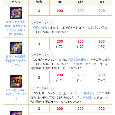
キャラ
気力
HP
ATK
DEF
3
200
200
200
超サイヤ人孫悟
リーダースキル
飯(GT)(寄生)&超
「
心身の侵食
」または「
」 カテゴリの気力
コンビネーション
サイヤ人孫悟天
+3、HPとATKとDEF200%UP
(GT)(寄生)
200
200
200
3
(170)
(170)
(170)
リーダースキル
超サイヤ人孫悟
「
」または「
劇場版HERO
」 カテゴリの気力
コンビネーション
空&超サイヤ人ベ
+3、HPとATKとDEF170%UP、 「
純粋サイヤ人
」カテゴリを
ジータ
含む場合は 更にHPとATKとDEF30%UP
200
200
200
3
(170)
(170)
(170)
リーダースキル
人造人間17号&ヘ
「
」または「
ターゲット孫悟空
」 カテゴリの
コンビネーション
ルファイター17
気力+3、HPとATKとDEF170%UP、 「
人造人間
」カテゴリを
号
含む場合は 更にHPとATKとDEF30%UP
3
200
200
200