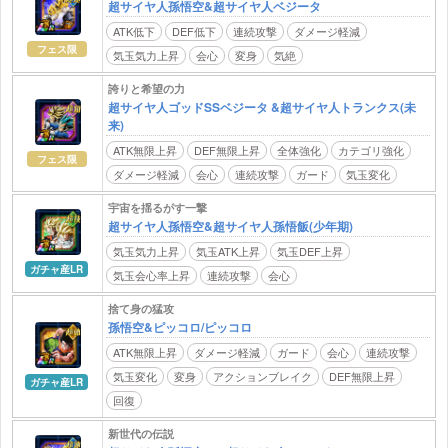
超サイヤ人孫悟空&超サイヤ人ベジータ
ATK低下
DEF低下
連続攻撃
ダメージ軽減
フェス限
気玉気力上昇
会心
変身
気絶
誇りと希望の力
超サイヤ人ゴッドSSベジータ &超サイヤ人トランクス(未
来)
ATK無限上昇
DEF無限上昇
全体強化
カテゴリ強化
フェス限
ダメージ軽減
会心
連続攻撃
ガード
気玉変化
宇宙を揺るがす一撃
超サイヤ人孫悟空&超サイヤ人孫悟飯(少年期)
気玉気力上昇
気玉ATK上昇
気玉DEF上昇
ガチャ産LR
気玉会心率上昇
連続攻撃
会心
捨て身の猛攻
孫悟空&ピッコロ/ピッコロ
ATK無限上昇
ダメージ軽減
ガード
会心
連続攻撃
気玉変化
変身
アクションブレイク
DEF無限上昇
ガチャ産LR
回復
新世代の伝説