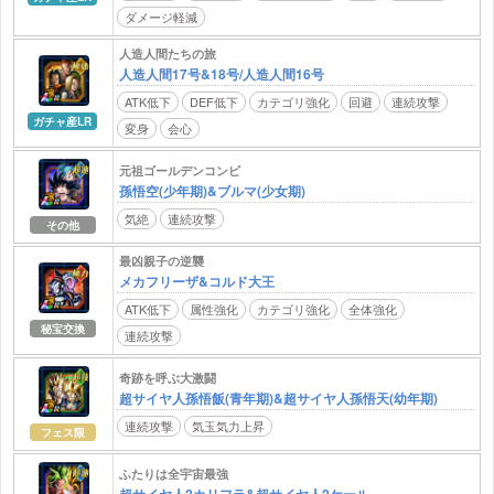
ダメージ軽減
人造人間たちの旅
人造人間17号&18号/人造人間16号
ATK低下
DEF低下
カテゴリ強化
回避
連続攻撃
ガチャ産LR
変身
会心
元祖ゴールデンコンビ
孫悟空(少年期)&ブルマ(少女期)
気絶
連続攻撃
その他
最凶親子の逆襲
メカフリーザ&コルド大王
ATK低下
属性強化
カテゴリ強化
全体強化
秘宝交換
連続攻撃
奇跡を呼ぶ大激闘
超サイヤ人孫悟飯(青年期)&超サイヤ人孫悟天(幼年期)
連続攻撃
気玉気力上昇
フェス限
ふたりは全宇宙最強