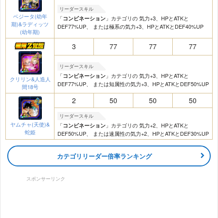
リーダースキル
ベジータ(幼年
「
」カテゴリの 気力+3、HPとATKと
コンビネーション
期)&ラディッツ
DEF77%UP、 または極系の気力+3、HPとATKとDEF40%UP
(幼年期)
3
77
77
77
リーダースキル
「
」カテゴリの 気力+3、HPとATKと
コンビネーション
クリリン&人造人
DEF77%UP、 または知属性の気力+3、HPとATKとDEF50%UP
間18号
2
50
50
50
リーダースキル
ヤムチャ(天使)&
「
」カテゴリの 気力+2、HPとATKと
コンビネーション
蛇姫
DEF50%UP、 または速属性の気力+2、HPとATKとDEF30%UP
カテゴリリーダー倍率ランキング
スポンサーリンク