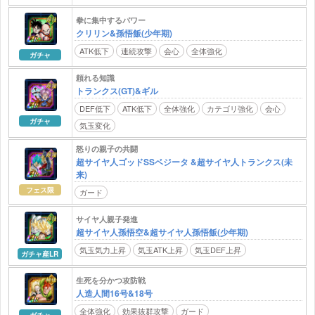
拳に集中するパワー
クリリン&孫悟飯(少年期)
ATK低下
連続攻撃
会心
全体強化
ガチャ
頼れる知識
トランクス(GT)&ギル
DEF低下
ATK低下
全体強化
カテゴリ強化
会心
ガチャ
気玉変化
怒りの親子の共闘
超サイヤ人ゴッドSSベジータ &超サイヤ人トランクス(未
来)
フェス限
ガード
サイヤ人親子発進
超サイヤ人孫悟空&超サイヤ人孫悟飯(少年期)
気玉気力上昇
気玉ATK上昇
気玉DEF上昇
ガチャ産LR
生死を分かつ攻防戦
人造人間16号&18号
全体強化
効果抜群攻撃
ガード