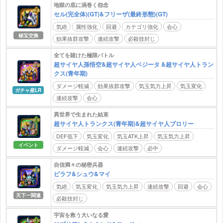
地獄の底に渦巻く怨念
セル(完全体)(GT)&フリーザ(最終形態)(GT)
気絶
属性強化
回避
カテゴリ強化
会心
秘宝交換
効果抜群攻撃
連続攻撃
必殺技封じ
全てを賭けた極限バトル
超サイヤ人孫悟空&超サイヤ人ベジータ &超サイヤ人トラン
クス(青年期)
ダメージ軽減
効果抜群攻撃
気玉気力上昇
気玉変化
ガチャ産LR
連続攻撃
会心
異世界で生まれた結束
超サイヤ人トランクス(青年期)&超サイヤ人ブロリー
DEF低下
気玉変化
気玉ATK上昇
気玉気力上昇
イベント
ダメージ軽減
会心
連続攻撃
必中
自信満々の秘密兵器
ピラフ&シュウ&マイ
気絶
気玉変化
気玉気力上昇
連続攻撃
回避
会心
天下一関連
必殺技封じ
宇宙を救う大いなる愛