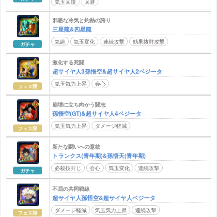
気玉回復
回避
邪悪な冷気と灼熱の誇り
三星龍&四星龍
気絶
気玉変化
連続攻撃
効果抜群攻撃
ガチャ
激化する死闘
超サイヤ人3孫悟空&超サイヤ人2ベジータ
気玉気力上昇
会心
フェス限
崩壊に立ち向かう闘志
孫悟空(GT)&超サイヤ人4ベジータ
気玉気力上昇
ダメージ軽減
フェス限
新たな闘いへの意欲
トランクス(青年期)&孫悟天(青年期)
必殺技封じ
会心
気玉変化
連続攻撃
ガチャ
不屈の共同戦線
超サイヤ人孫悟空&超サイヤ人ベジータ
ダメージ軽減
気玉気力上昇
連続攻撃
フェス限