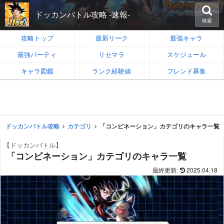
ドッカンバトル攻略 -速報-
検索
攻略トップ
最新リーク
最強キャラ
最強パーティ
リセマラ
スケジュール
キャラ図鑑
ランク経験値
フレンド募集
ドッカンバトル攻略
カテゴリ
「コンビネーション」カテゴリのキャラ一覧
【ドッカンバトル】
「コンビネーション」カテゴリのキャラ一覧
2025.04.18