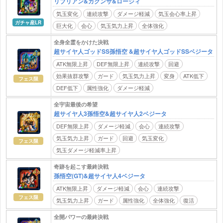
リブリアン&カクンサ&ロージィ
気玉変化
連続攻撃
ダメージ軽減
気玉会心率上昇
ガチャ産LR
巨大化
会心
気玉気力上昇
全体強化
全身全霊をかけた決戦
超サイヤ人ゴッドSS孫悟空 &超サイヤ人ゴッドSSベジータ
ATK無限上昇
DEF無限上昇
連続攻撃
回避
効果抜群攻撃
ガード
気玉気力上昇
変身
ATK低下
フェス限
DEF低下
属性強化
ダメージ軽減
全宇宙最後の希望
超サイヤ人3孫悟空&超サイヤ人2ベジータ
DEF無限上昇
ダメージ軽減
会心
連続攻撃
気玉気力上昇
ガード
回避
気玉変化
フェス限
気玉ダメージ軽減率上昇
奇跡を起こす最終決戦
孫悟空(GT)&超サイヤ人4ベジータ
ATK無限上昇
ダメージ軽減
会心
連続攻撃
フェス限
気玉気力上昇
ガード
属性強化
全体強化
復活
全開パワーの最終決戦