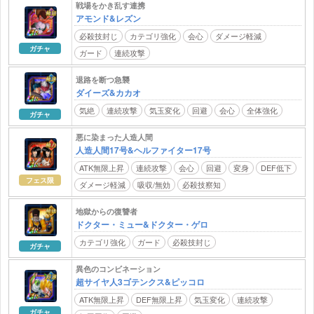
戦場をかき乱す連携
アモンド&レズン
必殺技封じ
カテゴリ強化
会心
ダメージ軽減
ガチャ
ガード
連続攻撃
退路を断つ急襲
ダイーズ&カカオ
気絶
連続攻撃
気玉変化
回避
会心
全体強化
ガチャ
悪に染まった人造人間
人造人間17号&ヘルファイター17号
ATK無限上昇
連続攻撃
会心
回避
変身
DEF低下
フェス限
ダメージ軽減
吸収/無効
必殺技察知
地獄からの復讐者
ドクター・ミュー&ドクター・ゲロ
カテゴリ強化
ガード
必殺技封じ
ガチャ
異色のコンビネーション
超サイヤ人3ゴテンクス&ピッコロ
ATK無限上昇
DEF無限上昇
気玉変化
連続攻撃
ガチャ