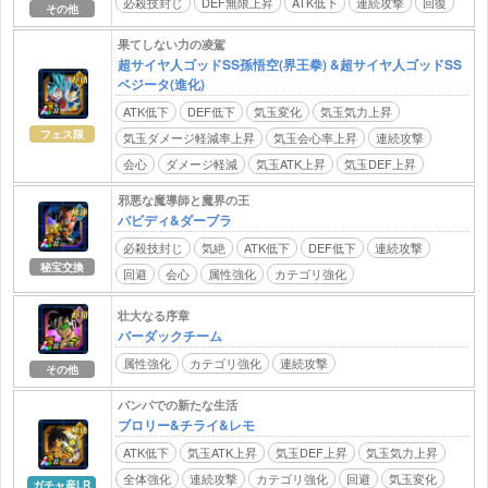
必殺技封じ
DEF無限上昇
ATK低下
連続攻撃
回復
その他
果てしない力の凌駕
超サイヤ人ゴッドSS孫悟空(界王拳) &超サイヤ人ゴッドSS
ベジータ(進化)
ATK低下
DEF低下
気玉変化
気玉気力上昇
フェス限
気玉ダメージ軽減率上昇
気玉会心率上昇
連続攻撃
会心
ダメージ軽減
気玉ATK上昇
気玉DEF上昇
邪悪な魔導師と魔界の王
バビディ&ダーブラ
必殺技封じ
気絶
ATK低下
DEF低下
連続攻撃
秘宝交換
回避
会心
属性強化
カテゴリ強化
壮大なる序章
バーダックチーム
属性強化
カテゴリ強化
連続攻撃
その他
バンパでの新たな生活
ブロリー&チライ&レモ
ATK低下
気玉ATK上昇
気玉DEF上昇
気玉気力上昇
全体強化
連続攻撃
カテゴリ強化
回避
気玉変化
ガチャ産LR