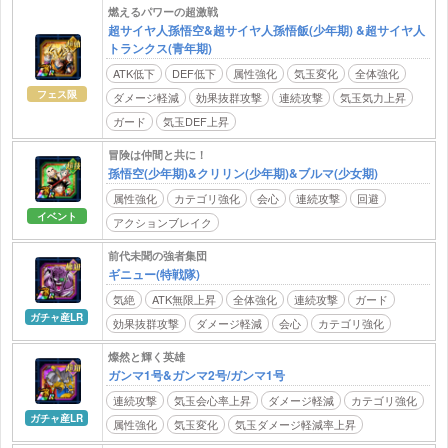
燃えるパワーの超激戦
超サイヤ人孫悟空&超サイヤ人孫悟飯(少年期) &超サイヤ人
トランクス(青年期)
ATK低下
DEF低下
属性強化
気玉変化
全体強化
フェス限
ダメージ軽減
効果抜群攻撃
連続攻撃
気玉気力上昇
ガード
気玉DEF上昇
冒険は仲間と共に！
孫悟空(少年期)&クリリン(少年期)&ブルマ(少女期)
属性強化
カテゴリ強化
会心
連続攻撃
回避
イベント
アクションブレイク
前代未聞の強者集団
ギニュー(特戦隊)
気絶
ATK無限上昇
全体強化
連続攻撃
ガード
ガチャ産LR
効果抜群攻撃
ダメージ軽減
会心
カテゴリ強化
燦然と輝く英雄
ガンマ1号&ガンマ2号/ガンマ1号
連続攻撃
気玉会心率上昇
ダメージ軽減
カテゴリ強化
ガチャ産LR
属性強化
気玉変化
気玉ダメージ軽減率上昇