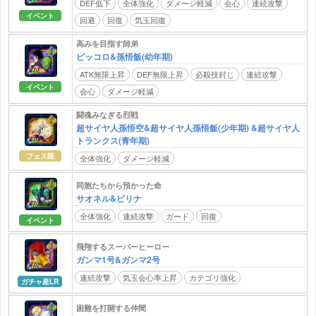
DEF低下
全体強化
ダメージ軽減
会心
連続攻撃
イベント
回避
回復
気玉回復
高みを目指す師弟
ピッコロ&孫悟飯(幼年期)
ATK無限上昇
DEF無限上昇
必殺技封じ
連続攻撃
イベント
会心
ダメージ軽減
闘魂みなぎる烈戦
超サイヤ人孫悟空&超サイヤ人孫悟飯(少年期) &超サイヤ人
トランクス(青年期)
フェス限
全体強化
ダメージ軽減
同胞たちから預かった命
サオネル&ピリナ
全体強化
連続攻撃
ガード
回復
イベント
飛翔するスーパーヒーロー
ガンマ1号&ガンマ2号
連続攻撃
気玉会心率上昇
カテゴリ強化
ガチャ産LR
困難を打開する仲間