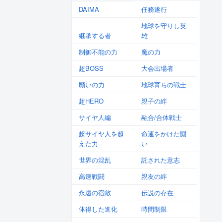
DAIMA
任務遂行
地球を守りし英
継承する者
雄
制御不能の力
魔の力
超BOSS
大会出場者
願いの力
地球育ちの戦士
超HERO
親子の絆
サイヤ人編
融合/合体戦士
超サイヤ人を超
命運をかけた闘
えた力
い
世界の混乱
託された意志
高速戦闘
親友の絆
永遠の宿敵
伝説の存在
体得した進化
時間制限