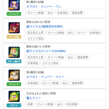
第1魔界の試練
タマガミ・ナンバー・ワン
ダメージ軽減
会心
全体強化
連続攻撃
イベント
勝負を決める大変身
超サイヤ人4孫悟空(DAIMA)
気玉気力上昇
ダメージ軽減
会心
ガード
全体強化
フェス限
カテゴリ強化
勝負を賭けた大変身
超サイヤ人3ベジータ(DAIMA)
気玉気力上昇
ダメージ軽減
会心
連続攻撃
ガチャ産LR
全体強化
カテゴリ強化
第3魔界の試練
タマガミ・ナンバー・スリー
全体強化
ダメージ軽減
会心
連続攻撃
イベント
注ぎ込まれた期待と野望
魔人ドゥー
回避
ダメージ軽減
会心
気玉回復
ガチャ