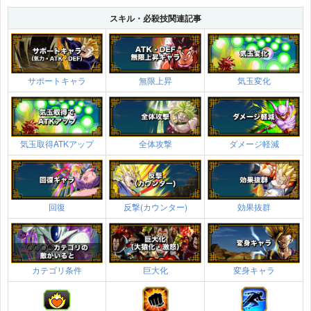
スキル・必殺技関連記事
サポートキャラ
無限上昇
気玉変化
気玉取得ATKアップ
全体攻撃
ダメージ軽減
回復
反撃(カウンター)
効果抜群
カテゴリ条件
巨大化
変身キャラ