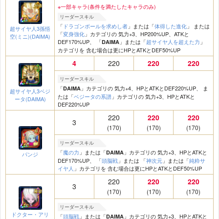
※一部キャラ(条件を満たしたキャラのみ)
リーダースキル
「
ドラゴンボールを求めし者
」または「
体得した進化
」 または
超サイヤ人3孫悟
「
変身強化
」カテゴリの 気力+3、HP200%UP、ATKと
空(ミニ)(DAIMA)
DEF170%UP、 「
」または「
超サイヤ人を超えた力
」
DAIMA
カテゴリを 含む場合は更にHPとATKとDEF50%UP
4
220
220
220
リーダースキル
「
」カテゴリの 気力+4、HPとATKとDEF220%UP、 ま
DAIMA
超サイヤ人3ベジ
たは「
ベジータの系譜
」カテゴリの 気力+3、HPとATKと
ータ(DAIMA)
DEF220%UP
220
220
220
3
(170)
(170)
(170)
リーダースキル
「
魔の力
」または「
」カテゴリの 気力+3、HPとATKと
DAIMA
パンジ
DEF170%UP、 「
頭脳戦
」または 「
神次元
」または「
純粋サ
イヤ人
」カテゴリを 含む場合は更にHPとATKとDEF50%UP
220
220
220
3
(170)
(170)
(170)
リーダースキル
ドクター・アリ
「
頭脳戦
」または「
」カテゴリの 気力+3、HPとATKと
DAIMA