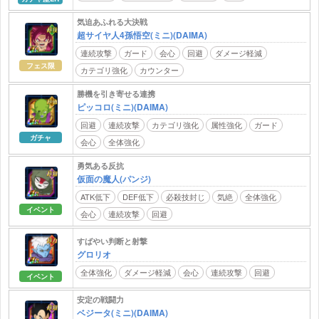
気迫あふれる大決戦
超サイヤ人4孫悟空(ミニ)(DAIMA)
連続攻撃
ガード
会心
回避
ダメージ軽減
フェス限
カテゴリ強化
カウンター
勝機を引き寄せる連携
ピッコロ(ミニ)(DAIMA)
回避
連続攻撃
カテゴリ強化
属性強化
ガード
ガチャ
会心
全体強化
勇気ある反抗
仮面の魔人(パンジ)
ATK低下
DEF低下
必殺技封じ
気絶
全体強化
イベント
会心
連続攻撃
回避
すばやい判断と射撃
グロリオ
全体強化
ダメージ軽減
会心
連続攻撃
回避
イベント
安定の戦闘力
ベジータ(ミニ)(DAIMA)