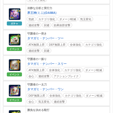
冷静な分析と実行力
界王神(ミニ)(DAIMA)
気絶
カテゴリ強化
ダメージ軽減
気玉変化
ガチャ
連続攻撃
回避
効果抜群攻撃
守護者の一突き
タマガミ・ナンバー・ツー
ATK無限上昇
DEF無限上昇
全体強化
カテゴリ強化
イベント
連続攻撃
回避
守護者の一振り
タマガミ・ナンバー・スリー
ATK無限上昇
全体強化
カテゴリ強化
ダメージ軽減
イベント
会心
連続攻撃
アクションブレイク
守護者の一太刀
タマガミ・ナンバー・ワン
DEF無限上昇
全体強化
カテゴリ強化
ダメージ軽減
イベント
会心
気玉変化
連続攻撃
勝負を決める殴打