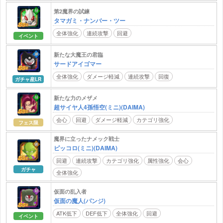
第2魔界の試練
タマガミ・ナンバー・ツー
全体強化
連続攻撃
回避
イベント
新たな大魔王の君臨
サードアイゴマー
全体強化
ダメージ軽減
連続攻撃
回復
ガチャ産LR
新たな力のメザメ
超サイヤ人4孫悟空(ミニ)(DAIMA)
会心
回避
ダメージ軽減
カテゴリ強化
フェス限
魔界に立ったナメック戦士
ピッコロ(ミニ)(DAIMA)
回避
連続攻撃
カテゴリ強化
属性強化
会心
ガチャ
全体強化
仮面の乱入者
仮面の魔人(パンジ)
ATK低下
DEF低下
全体強化
回避
イベント