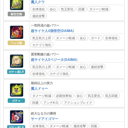
魔人クウ
全体強化
会心
気玉変化
回避
ダメージ軽減
秘宝交換
連続攻撃
一気呵成の超パワー
超サイヤ人4孫悟空(DAIMA)
気玉気力上昇
ダメージ軽減
会心
ガード
全体強化
フェス限
カテゴリ強化
質実剛健の超パワー
超サイヤ人3ベジータ(DAIMA)
気玉気力上昇
ダメージ軽減
会心
連続攻撃
ガチャ産LR
全体強化
カテゴリ強化
期待以上の実力
魔人ドゥー
ダメージ軽減
必殺技察知
会心
気玉変化
気玉回復
ガチャ
回避
アンチK.O.
アクションブレイク
絶大なる力の獲得
サードアイゴマー
全体強化
ダメージ軽減
連続攻撃
回復
ガチャ産LR