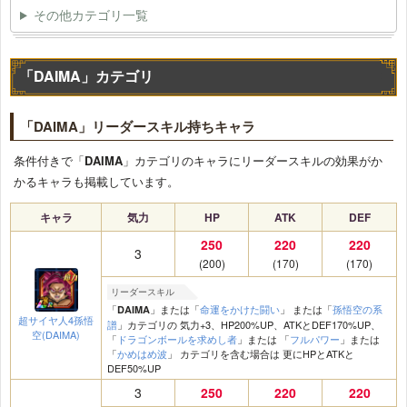
その他カテゴリ一覧
「DAIMA」カテゴリ
「DAIMA」リーダースキル持ちキャラ
条件付きで「
DAIMA
」カテゴリのキャラにリーダースキルの効果がか
かるキャラも掲載しています。
キャラ
気力
HP
ATK
DEF
250
220
220
3
(200)
(170)
(170)
リーダースキル
「
」または「
命運をかけた闘い
」 または「
孫悟空の系
DAIMA
超サイヤ人4孫悟
譜
」カテゴリの 気力+3、HP200%UP、ATKとDEF170%UP、
空(DAIMA)
「
ドラゴンボールを求めし者
」または 「
フルパワー
」または
「
かめはめ波
」 カテゴリを含む場合は 更にHPとATKと
DEF50%UP
3
250
220
220