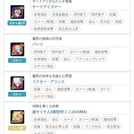
サードアイがもたらす脅威
サードアイゴマー
全体強化
全体必殺技
ATK低下
DEF低下
回避
ダメージ軽減
回復
連続攻撃
会心
巨大化
気絶
ガチャ産LR
効果抜群攻撃
気玉気力上昇
魔界の旅路の功労者
パンジ
ATK低下
DEF低下
ダメージ軽減
連続攻撃
全体強化
回避
会心
アクションブレイク
ガチャ
カテゴリ強化
魔界の未来を見据えた野望
ドクター・アリンス
回避
会心
連続攻撃
ダメージ軽減
ガード
ガチャ
カテゴリ強化
仲間を導く大攻勢
超サイヤ人3孫悟空(ミニ)(DAIMA)
全体強化
会心
ガード
ダメージ軽減
連続攻撃
回避
気玉会心率上昇
回復
アンチK.O.
気玉変化
フェス限
カテゴリ強化