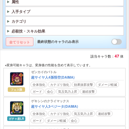
属性
入手タイプ
カテゴリ
必殺技・スキル効果
最終状態のキャラのみ表示
全てリセット
47
該当キャラ数：
体
※変身可能キャラは、変身後の性能を含めて表示しています。
ゼンカイのバトル
超サイヤ人4孫悟空(DAIMA)
全体強化
カテゴリ強化
効果抜群攻撃
ダメージ軽減
フェス限
ガード
会心
気玉気力上昇
連続攻撃
ゲキシンのクライマックス
超サイヤ人3ベジータ(DAIMA)
全体強化
カテゴリ強化
気玉気力上昇
連続攻撃
ガチャ産LR
ガード
ダメージ軽減
会心