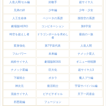
人造人間/セル編
好敵手
超サイヤ人
兄弟の絆
少年編
少年・少女
人工生命体
ベジータの系譜
孫悟空の系譜
劇場版HERO
コンビネーション
第6宇宙
時空を超えし者
ドラゴンボールを求めし
最凶の一族
者
変身強化
第7宇宙代表
人造人間
フルパワー
未来編
ナメック星人
純粋サイヤ人
劇場版BOSS
ギニュー特戦隊
ナメック星編
巨大化
超サイヤ人3
下級戦士
ポタラ
魔人ブウ編
神次元
復活戦士
宇宙サバイバル編
混血サイヤ人
ピチピチギャル
天下一武道会
邪悪龍編
フュージョン