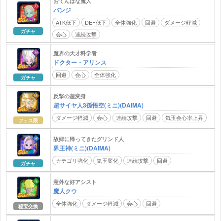
おてんばな魔人
パンジ
ATK低下
DEF低下
全体強化
回避
ダメージ軽減
ガチャ
会心
連続攻撃
魔界の天才科学者
ドクター・アリンス
回避
会心
全体強化
ガチャ
反撃の超変身
超サイヤ人3孫悟空(ミニ)(DAIMA)
ダメージ軽減
会心
連続攻撃
回避
気玉会心率上昇
フェス限
故郷に帰ってきたグリンド人
界王神(ミニ)(DAIMA)
カテゴリ強化
気玉変化
連続攻撃
回避
ガチャ
意外な好アシスト
魔人クウ
全体強化
ダメージ軽減
会心
回避
秘宝交換