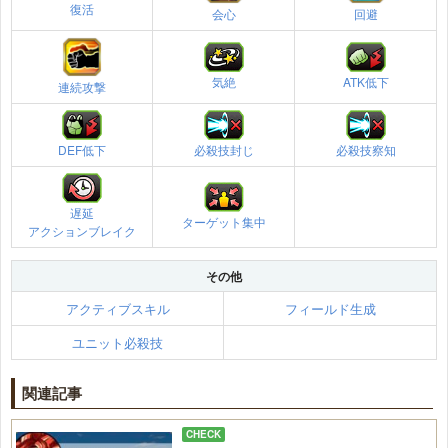
復活
会心
回避
気絶
ATK低下
連続攻撃
DEF低下
必殺技封じ
必殺技察知
遅延
ターゲット集中
アクションブレイク
その他
アクティブスキル
フィールド生成
ユニット必殺技
関連記事