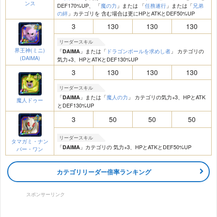
ンス
DEF170%UP、 「
魔の力
」または 「
任務遂行
」または「
兄弟
の絆
」カテゴリを 含む場合は更にHPとATKとDEF50%UP
3
130
130
130
リーダースキル
界王神(ミニ)
「
」または「
ドラゴンボールを求めし者
」 カテゴリの
DAIMA
(DAIMA)
気力+3、HPとATKとDEF130%UP
3
130
130
130
リーダースキル
「
」または「
魔人の力
」 カテゴリの気力+3、HPとATK
DAIMA
魔人ドゥー
とDEF130%UP
3
50
50
50
リーダースキル
タマガミ・ナン
「
」カテゴリの 気力+3、HPとATKとDEF50%UP
DAIMA
バー・ワン
カテゴリリーダー倍率ランキング
スポンサーリンク