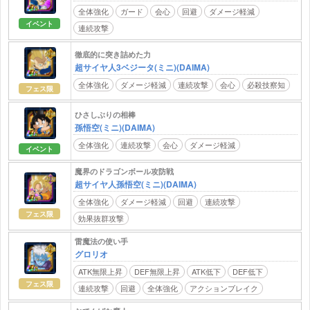
全体強化
ガード
会心
回避
ダメージ軽減
イベント
連続攻撃
徹底的に突き詰めた力
超サイヤ人3ベジータ(ミニ)(DAIMA)
全体強化
ダメージ軽減
連続攻撃
会心
必殺技察知
フェス限
ひさしぶりの相棒
孫悟空(ミニ)(DAIMA)
全体強化
連続攻撃
会心
ダメージ軽減
イベント
魔界のドラゴンボール攻防戦
超サイヤ人孫悟空(ミニ)(DAIMA)
全体強化
ダメージ軽減
回避
連続攻撃
フェス限
効果抜群攻撃
雷魔法の使い手
グロリオ
ATK無限上昇
DEF無限上昇
ATK低下
DEF低下
フェス限
連続攻撃
回避
全体強化
アクションブレイク