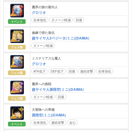
魔界の旅の案内人
グロリオ
全体強化
ダメージ軽減
回避
イベント
修練で得た進化
超サイヤ人3ベジータ(ミニ)(DAIMA)
ダメージ軽減
フェス限
ミステリアスな魔人
グロリオ
ATK低下
DEF低下
回避
連続攻撃
全体強化
フェス限
魔界への挑戦
超サイヤ人孫悟空(ミニ)(DAIMA)
ダメージ軽減
回避
フェス限
大冒険への準備
孫悟空(ミニ)(DAIMA)
全体強化
連続攻撃
会心
イベント