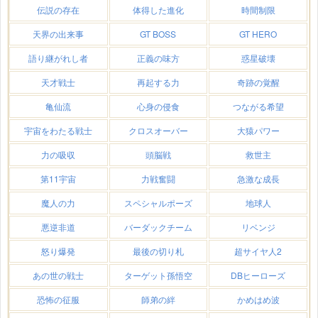
伝説の存在
体得した進化
時間制限
天界の出来事
GT BOSS
GT HERO
語り継がれし者
正義の味方
惑星破壊
天才戦士
再起する力
奇跡の覚醒
亀仙流
心身の侵食
つながる希望
宇宙をわたる戦士
クロスオーバー
大猿パワー
力の吸収
頭脳戦
救世主
第11宇宙
力戦奮闘
急激な成長
魔人の力
スペシャルポーズ
地球人
悪逆非道
バーダックチーム
リベンジ
怒り爆発
最後の切り札
超サイヤ人2
あの世の戦士
ターゲット孫悟空
DBヒーローズ
恐怖の征服
師弟の絆
かめはめ波