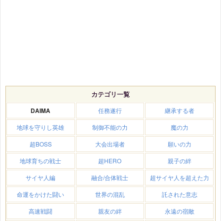
カテゴリ一覧
DAIMA
任務遂行
継承する者
地球を守りし英雄
制御不能の力
魔の力
超BOSS
大会出場者
願いの力
地球育ちの戦士
超HERO
親子の絆
サイヤ人編
融合/合体戦士
超サイヤ人を超えた力
命運をかけた闘い
世界の混乱
託された意志
高速戦闘
親友の絆
永遠の宿敵