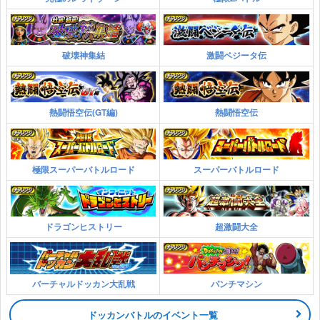
破壊神集結
激闘ベジータ伝
熱闘悟空伝(GT編)
熱闘悟空伝
極限スーパーバトルロード
スーパーバトルロード
ドラゴンヒストリー
超激闘大全
バーチャルドッカン大乱戦
パンチマシン
ドッカンバトルのイベント一覧