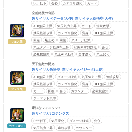
DEF低下
会心
カテゴリ強化
ガード
空前絶後の奇跡
超サイヤ人ベジータ(天使)+超サイヤ人孫悟空(天使)
ATK無限上昇
気玉気力上昇
ガード
連続攻撃
効果抜群攻撃
カテゴリ強化
変身
DEF無限上昇
回避
足止め
回復
ダメージ軽減
フェス限
気玉ダメージ軽減率上昇
状態異常無効化
会心
必殺技察知
気玉ATK上昇
全体強化
気玉変化
天下無敵の閃光
超サイヤ人孫悟空+超サイヤ人ベジータ(天使)
ATK無限上昇
ダメージ軽減
気玉気力上昇
連続攻撃
効果抜群攻撃
カテゴリ強化
変身
DEF無限上昇
フェス限
ガード
回復
会心
カウンター
必殺技察知
ターゲット集中
豪快なフィニッシュ
超サイヤ人3ゴテンクス
DEF低下
気玉変化
ダメージ軽減
会心
ガチャ産LR
気玉気力上昇
連続攻撃
カウンター