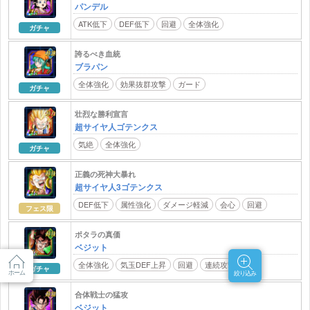
パンデル
ATK低下
DEF低下
回避
全体強化
ガチャ
誇るべき血統
ブラパン
全体強化
効果抜群攻撃
ガード
ガチャ
壮烈な勝利宣言
超サイヤ人ゴテンクス
気絶
全体強化
ガチャ
正義の死神大暴れ
超サイヤ人3ゴテンクス
DEF低下
属性強化
ダメージ軽減
会心
回避
フェス限
ポタラの真価
ベジット
全体強化
気玉DEF上昇
回避
連続攻撃
ガチャ
ホーム
絞り込み
合体戦士の猛攻
ベジット