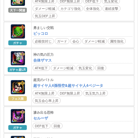
ATK無限上昇
DEF無限上昇
DEF低下
気玉変化
ダメージ軽減
カテゴリ強化
全体強化
連続攻撃
天下一関連
気玉DEF上昇
勇ましい交戦
ピッコロ
必殺技封じ
ガード
会心
ダメージ軽減
属性強化
ガチャ
神の気の圧力
合体ザマス
ATK低下
ダメージ軽減
気玉変化
回復
ガチャ産LR
超克のバトル
超サイヤ人4孫悟空&超サイヤ人4ベジータ
ATK無限上昇
DEF無限上昇
気玉気力上昇
フェス限
気玉会心率上昇
滲み出る恐怖
セルーザ
DEF低下
回復
ガチャ