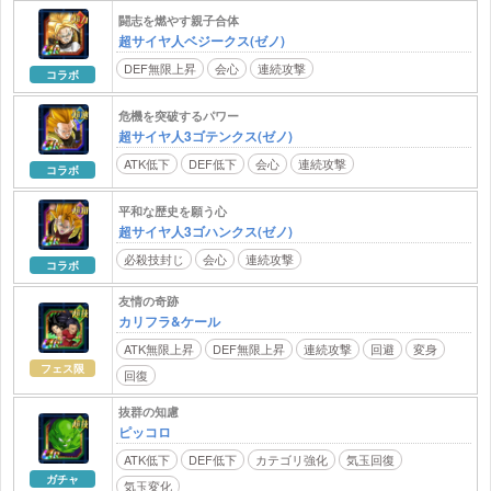
闘志を燃やす親子合体
超サイヤ人ベジークス(ゼノ)
DEF無限上昇
会心
連続攻撃
コラボ
危機を突破するパワー
超サイヤ人3ゴテンクス(ゼノ)
ATK低下
DEF低下
会心
連続攻撃
コラボ
平和な歴史を願う心
超サイヤ人3ゴハンクス(ゼノ)
必殺技封じ
会心
連続攻撃
コラボ
友情の奇跡
カリフラ&ケール
ATK無限上昇
DEF無限上昇
連続攻撃
回避
変身
フェス限
回復
抜群の知慮
ピッコロ
ATK低下
DEF低下
カテゴリ強化
気玉回復
ガチャ
気玉変化