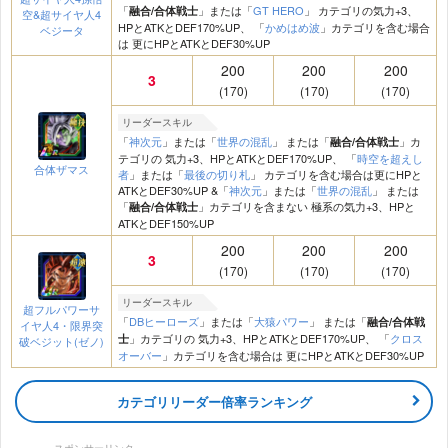
「
」または「
GT HERO
」 カテゴリの気力+3、
融合/合体戦士
空&超サイヤ人4
HPとATKとDEF170%UP、 「
かめはめ波
」カテゴリを含む場合
ベジータ
は 更にHPとATKとDEF30%UP
200
200
200
3
(170)
(170)
(170)
リーダースキル
「
神次元
」または「
世界の混乱
」 または「
」カ
融合/合体戦士
テゴリの 気力+3、HPとATKとDEF170%UP、 「
時空を超えし
合体ザマス
者
」または「
最後の切り札
」 カテゴリを含む場合は更にHPと
ATKとDEF30%UP &「
神次元
」または「
世界の混乱
」 または
「
」カテゴリを含まない 極系の気力+3、HPと
融合/合体戦士
ATKとDEF150%UP
200
200
200
3
(170)
(170)
(170)
リーダースキル
超フルパワーサ
「
DBヒーローズ
」または「
大猿パワー
」 または「
融合/合体戦
イヤ人4・限界突
」カテゴリの 気力+3、HPとATKとDEF170%UP、 「
クロス
士
破ベジット(ゼノ)
オーバー
」カテゴリを含む場合は 更にHPとATKとDEF30%UP
カテゴリリーダー倍率ランキング