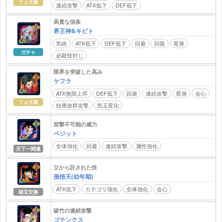
フェス限
連続攻撃
ATK低下
DEF低下
高貴な信条
界王神&キビト
気絶
ATK低下
DEF低下
回避
回復
変身
ガチャ
必殺技封じ
限界を突破した高み
ケフラ
ATK無限上昇
DEF低下
回避
連続攻撃
変身
会心
フェス限
効果抜群攻撃
気玉変化
迎撃不可能の威力
ベジット
全体強化
回避
連続攻撃
属性強化
天下一関連
父から託された技
孫悟天(幼年期)
ATK低下
カテゴリ強化
全体強化
会心
秘宝交換
破竹の連続攻撃
ゴテンクス