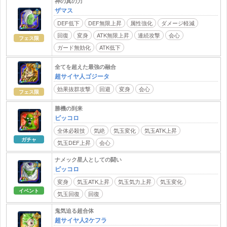
神の真の力
ザマス
DEF低下
DEF無限上昇
属性強化
ダメージ軽減
回復
変身
ATK無限上昇
連続攻撃
会心
フェス限
ガード無効化
ATK低下
全てを超えた最強の融合
超サイヤ人ゴジータ
効果抜群攻撃
回避
変身
会心
フェス限
勝機の到来
ピッコロ
全体必殺技
気絶
気玉変化
気玉ATK上昇
ガチャ
気玉DEF上昇
会心
ナメック星人としての闘い
ピッコロ
変身
気玉ATK上昇
気玉気力上昇
気玉変化
イベント
気玉回復
回復
鬼気迫る超合体
超サイヤ人2ケフラ