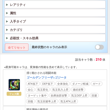
レアリティ
属性
入手タイプ
カテゴリ
必殺技・スキル効果
最終状態のキャラのみ表示
全てリセット
210
該当キャラ数：
体
※変身可能キャラは、変身後の性能を含めて表示しています。
揺り動かされる戦闘本能
ゴールデンフリーザ+ゴジータ
ATK低下
DEF低下
全体強化
ダメージ軽減
ガード
会心
気玉変化
気玉気力上昇
連続攻撃
フェス限
ターゲット集中
効果抜群攻撃
気玉DEF上昇
回避
回復
気玉回避率上昇
気玉ATK上昇
闘志満杯の新世代