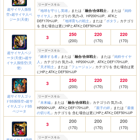
リーダースキル
超サイヤ人孫悟
「
地球を守りし英雄
」または「
」 または「
純粋
融合/合体戦士
空+超サイヤ人ベ
サイヤ人
」カテゴリの 気力+3、HP200%UP、ATKと
ジータ(天使)
DEF170%UP、 「
地球育ちの戦士
」または「
ポタラ
」カテゴリ
を 含む場合は更にHPとATKとDEF50%UP
250
220
220
3
(200)
(170)
(170)
リーダースキル
超サイヤ人ベジ
「
継承する者
」または「
」 または「
純粋サイヤ
融合/合体戦士
ータ(天使)+超サ
人
」カテゴリの 気力+3、HP200%UP、ATKとDEF170%UP、
イヤ人孫悟空(天
「
天才戦士
」または「
フュージョン
」カテゴリを 含む場合は更
使)
にHPとATKとDEF50%UP
250
220
220
3
(200)
(170)
(170)
超サイヤ人ゴッ
リーダースキル
ドSS孫悟空+超サ
「
未来編
」または「
」カテゴリの 気力+3、
融合/合体戦士
イヤ人ゴッドSS
HP200%UP、ATKとDEF170%UP、 「
親子の絆
」または「
最後
ベジータ
の切り札
」カテゴリを 含む場合は更にHPとATKとDEF50%UP
200
200
200
3
(170)
(170)
(170)
リーダースキル
超サイヤ人4孫悟