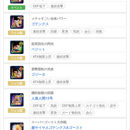
DEF低下
連続攻撃
イベント
メチャすごい合体パワー
ゴテンクス
連続攻撃
回避
変身
気絶
会心
回復
フェス限
起死回生の閃光
ベジット
ATK無限上昇
連続攻撃
フェス限
形勢逆転の光炎
ゴジータ
ATK無限上昇
連続攻撃
フェス限
標的抹殺の回路
人造人間13号
DEF低下
気絶
DEF無限上昇
カテゴリ強化
必中
フェス限
連続攻撃
変身
ガード無効化
会心
スーパーゴースト大作戦
超サイヤ人ゴテンクス&ゴースト