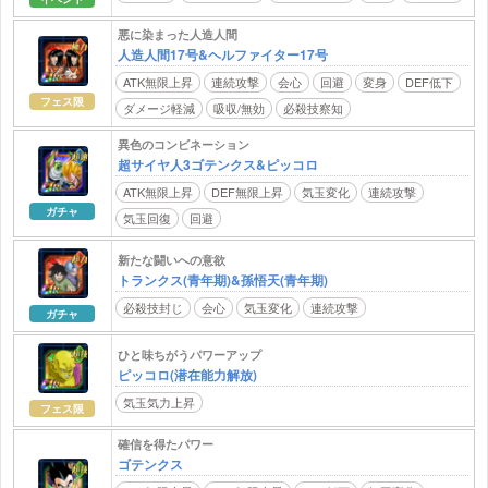
悪に染まった人造人間
人造人間17号&ヘルファイター17号
ATK無限上昇
連続攻撃
会心
回避
変身
DEF低下
フェス限
ダメージ軽減
吸収/無効
必殺技察知
異色のコンビネーション
超サイヤ人3ゴテンクス&ピッコロ
ATK無限上昇
DEF無限上昇
気玉変化
連続攻撃
ガチャ
気玉回復
回避
新たな闘いへの意欲
トランクス(青年期)&孫悟天(青年期)
必殺技封じ
会心
気玉変化
連続攻撃
ガチャ
ひと味ちがうパワーアップ
ピッコロ(潜在能力解放)
気玉気力上昇
フェス限
確信を得たパワー
ゴテンクス