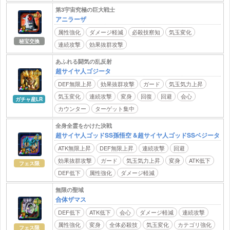
第3宇宙究極の巨大戦士
アニラーザ
属性強化
ダメージ軽減
必殺技察知
気玉変化
秘宝交換
連続攻撃
効果抜群攻撃
あふれる闘気の乱反射
超サイヤ人ゴジータ
DEF無限上昇
効果抜群攻撃
ガード
気玉気力上昇
気玉変化
連続攻撃
変身
回復
回避
会心
ガチャ産LR
カウンター
ターゲット集中
全身全霊をかけた決戦
超サイヤ人ゴッドSS孫悟空 &超サイヤ人ゴッドSSベジータ
ATK無限上昇
DEF無限上昇
連続攻撃
回避
効果抜群攻撃
ガード
気玉気力上昇
変身
ATK低下
フェス限
DEF低下
属性強化
ダメージ軽減
無限の聖域
合体ザマス
DEF低下
ATK低下
会心
ダメージ軽減
連続攻撃
属性強化
変身
全体必殺技
気玉変化
カテゴリ強化
フェス限