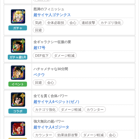
怒涛のフィニッシュ
超サイヤ人ゴテンクス
気絶
全体必殺技
会心
連続攻撃
カテゴリ強化
ガチャ
回避
全ギャラクシー征服の要
超17号
DEF低下
ダメージ軽減
ガチャ産LR
ハチャメチャな30分間
ベクウ
回避
会心
イベント
全てを貫く合体パワー
超サイヤ人4ベジット(ゼノ)
カテゴリ強化
ダメージ軽減
カウンター
コラボ
強大無比の超パワー
超サイヤ人4ゴジータ
カウンター
効果抜群攻撃
ダメージ軽減
会心