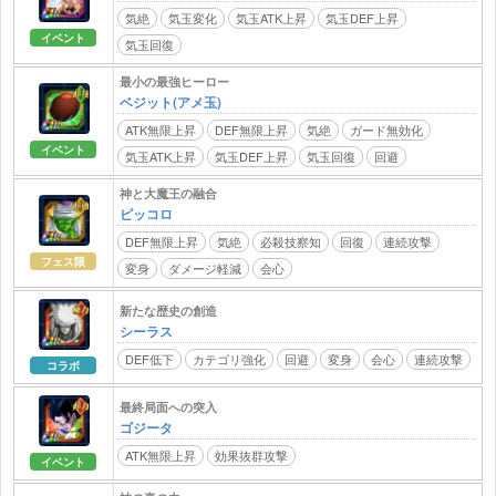
気絶
気玉変化
気玉ATK上昇
気玉DEF上昇
イベント
気玉回復
最小の最強ヒーロー
ベジット(アメ玉)
ATK無限上昇
DEF無限上昇
気絶
ガード無効化
イベント
気玉ATK上昇
気玉DEF上昇
気玉回復
回避
神と大魔王の融合
ピッコロ
DEF無限上昇
気絶
必殺技察知
回復
連続攻撃
フェス限
変身
ダメージ軽減
会心
新たな歴史の創造
シーラス
DEF低下
カテゴリ強化
回避
変身
会心
連続攻撃
コラボ
最終局面への突入
ゴジータ
ATK無限上昇
効果抜群攻撃
イベント