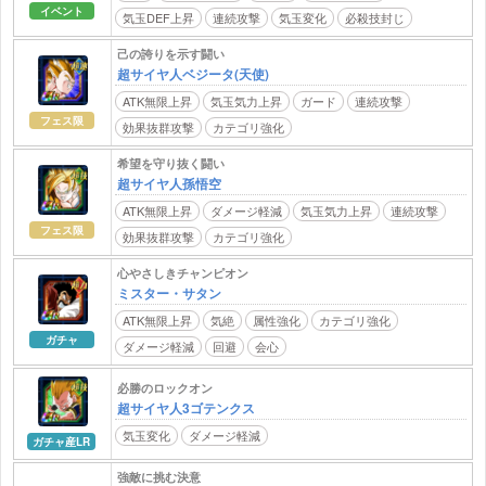
イベント
気玉DEF上昇
連続攻撃
気玉変化
必殺技封じ
己の誇りを示す闘い
超サイヤ人ベジータ(天使)
ATK無限上昇
気玉気力上昇
ガード
連続攻撃
フェス限
効果抜群攻撃
カテゴリ強化
希望を守り抜く闘い
超サイヤ人孫悟空
ATK無限上昇
ダメージ軽減
気玉気力上昇
連続攻撃
フェス限
効果抜群攻撃
カテゴリ強化
心やさしきチャンピオン
ミスター・サタン
ATK無限上昇
気絶
属性強化
カテゴリ強化
ガチャ
ダメージ軽減
回避
会心
必勝のロックオン
超サイヤ人3ゴテンクス
気玉変化
ダメージ軽減
ガチャ産LR
強敵に挑む決意