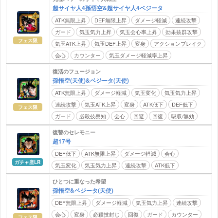
超サイヤ人4孫悟空&超サイヤ人4ベジータ
ATK無限上昇
DEF無限上昇
ダメージ軽減
連続攻撃
ガード
気玉気力上昇
気玉会心率上昇
効果抜群攻撃
フェス限
気玉ATK上昇
気玉DEF上昇
変身
アクションブレイク
会心
カウンター
気玉ダメージ軽減率上昇
復活のフュージョン
孫悟空(天使)&ベジータ(天使)
ATK無限上昇
ダメージ軽減
気玉変化
気玉気力上昇
連続攻撃
気玉ATK上昇
変身
ATK低下
DEF低下
フェス限
ガード
必殺技察知
会心
回避
回復
吸収/無効
復讐のセレモニー
超17号
DEF低下
ATK無限上昇
ダメージ軽減
会心
ガチャ産LR
気玉変化
気玉気力上昇
連続攻撃
ATK低下
ひとつに重なった希望
孫悟空&ベジータ(天使)
DEF無限上昇
ダメージ軽減
気玉気力上昇
連続攻撃
会心
変身
必殺技封じ
回復
ガード
カウンター
フェス限