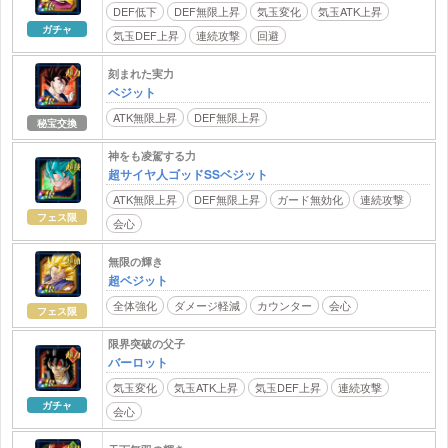
DEF低下
DEF無限上昇
気玉変化
気玉ATK上昇
ガチャ
気玉DEF上昇
連続攻撃
回避
刻まれた実力
ベジット
ATK無限上昇
DEF無限上昇
秘宝交換
神をも凌駕する力
超サイヤ人ゴッドSSベジット
ATK無限上昇
DEF無限上昇
ガード無効化
連続攻撃
フェス限
会心
無限の輝き
超ベジット
全体強化
ダメージ軽減
カウンター
会心
フェス限
限界突破の父子
バーロット
気玉変化
気玉ATK上昇
気玉DEF上昇
連続攻撃
ガチャ
会心