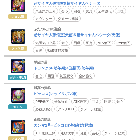
超サイヤ人孫悟空&超サイヤ人ベジータ
気玉気力上昇
会心
回避
変身
全体強化
回復
フェス限
カウンター
ダメージ軽減
ふたつの力の融合
超サイヤ人孫悟空(天使)&超サイヤ人ベジータ(天使)
気玉気力上昇
会心
回避
変身
ATK低下
DEF低下
フェス限
回復
効果抜群攻撃
希望の星
トランクス(幼年期)&孫悟天(幼年期)
会心
回避
気玉変化
全体強化
ガチャ産LR
孤高の責務
ピッコロ(レッドリボン軍)
DEF低下
全体強化
ATK低下
回復
回避
会心
ガチャ
必殺技察知
アンチK.O.
ダメージ軽減
正義の結託
ガンマ2号+ピッコロ(潜在能力解放)
ATK無限上昇
連続攻撃
回避
会心
ダメージ軽減
フェス限