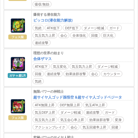
吸収/無効
爆発する潜在能力
ピッコロ(潜在能力解放)
気絶
ATK低下
DEF低下
ダメージ軽減
ガード
気玉気力上昇
会心
全体強化
回復
巨大化
フェス限
連続攻撃
理想の世界の始まり
合体ザマス
ATK低下
気玉変化
気玉気力上昇
ダメージ軽減
回復
連続攻撃
効果抜群攻撃
会心
カウンター
ガチャ産LR
気絶
無限パワーの神戦士
超サイヤ人ゴッド孫悟空 &超サイヤ人ゴッドベジータ
ATK無限上昇
DEF無限上昇
気玉ATK上昇
気玉DEF上昇
ダメージ軽減
連続攻撃
ガード
フェス限
気玉気力上昇
気玉会心率上昇
効果抜群攻撃
変身
アクションブレイク
会心
気玉回避率上昇
回避
究極パワーのサイヤ人戦士