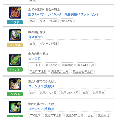
全てを圧倒する合体戦士
超フルパワーサイヤ人4・限界突破ベジット(ゼノ)
会心
ダメージ軽減
連続攻撃
コラボ
神の強行採決
合体ザマス
会心
ダメージ軽減
フェス限
全力の集中砲火
ピッコロ
DEF低下
気玉変化
全体強化
気玉ATK上昇
イベント
気玉DEF上昇
気玉気力上昇
気玉会心率上昇
重たい体でのがんばり
ゴテンクス(失敗)A
気絶
気玉ATK上昇
気玉DEF上昇
会心
気玉回復
イベント
疲れた体でのふんばり
ゴテンクス(失敗)B
ATK低下
気玉ATK上昇
気玉DEF上昇
会心
気玉回復
イベント