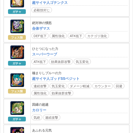
超サイヤ人ゴテンクス
必殺技封じ
ガチャ
絶対神の憤怒
合体ザマス
DEF低下
属性強化
ATK低下
カテゴリ強化
フェス限
ひとつになった力
スーパーウーブ
ATK低下
効果抜群攻撃
気玉変化
ガチャ
極まりしブルーの力
超サイヤ人ゴッドSSベジット
連続攻撃
気玉変化
ダメージ軽減
カウンター
回避
フェス限
属性強化
効果抜群攻撃
因縁の超越
カロリー
気絶
連続攻撃
ガチャ
あふれる元気