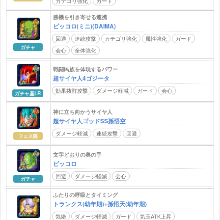
カテゴリ強化
ガード
勝機を引き寄せる連携
ピッコロ(ミニ)(DAIMA)
回避
連続攻撃
カテゴリ強化
属性強化
ガード
ガチャ
会心
全体強化
戦闘民族を体現するパワー
超サイヤ人4ゴジータ
効果抜群攻撃
ダメージ軽減
ガード
会心
ガチャ産LR
神に立ち向かうサイヤ人
超サイヤ人ゴッドSS孫悟空
ダメージ軽減
連続攻撃
回避
フェス限
文字どおりの奥の手
ピッコロ
回避
ダメージ軽減
会心
ガチャ
ふたりの呼吸とタイミング
トランクス(幼年期)+孫悟天(幼年期)
気絶
ダメージ軽減
ガード
気玉ATK上昇