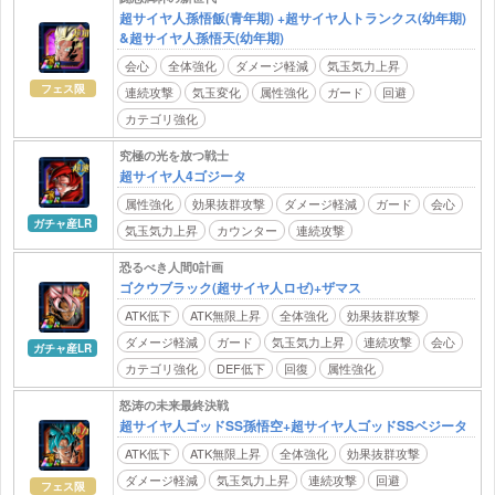
超サイヤ人孫悟飯(青年期) +超サイヤ人トランクス(幼年期)
&超サイヤ人孫悟天(幼年期)
会心
全体強化
ダメージ軽減
気玉気力上昇
フェス限
連続攻撃
気玉変化
属性強化
ガード
回避
カテゴリ強化
究極の光を放つ戦士
超サイヤ人4ゴジータ
属性強化
効果抜群攻撃
ダメージ軽減
ガード
会心
ガチャ産LR
気玉気力上昇
カウンター
連続攻撃
恐るべき人間0計画
ゴクウブラック(超サイヤ人ロゼ)+ザマス
ATK低下
ATK無限上昇
全体強化
効果抜群攻撃
ダメージ軽減
ガード
気玉気力上昇
連続攻撃
会心
ガチャ産LR
カテゴリ強化
DEF低下
回復
属性強化
怒涛の未来最終決戦
超サイヤ人ゴッドSS孫悟空+超サイヤ人ゴッドSSベジータ
ATK低下
ATK無限上昇
全体強化
効果抜群攻撃
ダメージ軽減
気玉気力上昇
連続攻撃
回避
フェス限