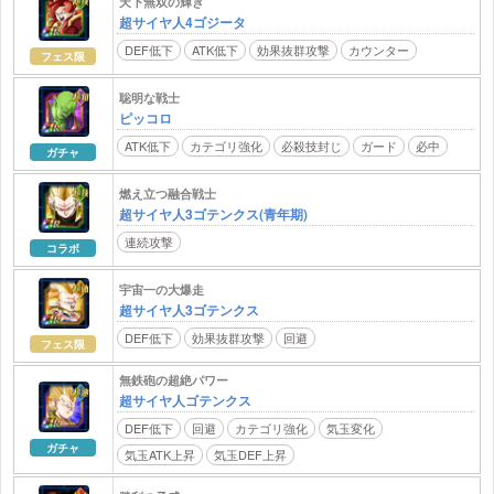
天下無双の輝き
超サイヤ人4ゴジータ
DEF低下
ATK低下
効果抜群攻撃
カウンター
フェス限
聡明な戦士
ピッコロ
ATK低下
カテゴリ強化
必殺技封じ
ガード
必中
ガチャ
燃え立つ融合戦士
超サイヤ人3ゴテンクス(青年期)
連続攻撃
コラボ
宇宙一の大爆走
超サイヤ人3ゴテンクス
DEF低下
効果抜群攻撃
回避
フェス限
無鉄砲の超絶パワー
超サイヤ人ゴテンクス
DEF低下
回避
カテゴリ強化
気玉変化
ガチャ
気玉ATK上昇
気玉DEF上昇