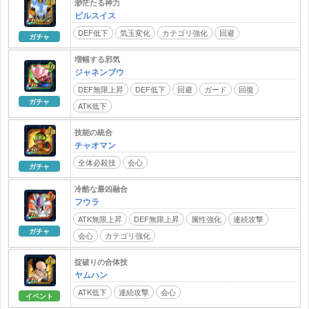
渺茫たる神力
ビルスイス
DEF低下
気玉変化
カテゴリ強化
回避
ガチャ
増幅する邪気
ジャネンブウ
DEF無限上昇
DEF低下
回避
ガード
回復
ガチャ
ATK低下
技能の統合
チャオマン
全体必殺技
会心
ガチャ
冷酷な最凶融合
フウラ
ATK無限上昇
DEF無限上昇
属性強化
連続攻撃
ガチャ
会心
カテゴリ強化
掟破りの合体技
ヤムハン
ATK低下
連続攻撃
会心
イベント