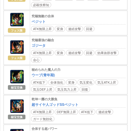
必殺技察知
究極無敵の合体
ベジット
ATK無限上昇
変身
連続攻撃
回避
フェス限
究極最強の融合
ゴジータ
ATK無限上昇
変身
連続攻撃
回避
効果抜群攻撃
フェス限
会心
秘められた魔人の力
ウーブ(青年期)
ATK低下
全体強化
変身
気玉変化
気玉ATK上昇
秘宝交換
気玉DEF上昇
気玉気力上昇
回復
乾坤一擲の大勝負
超サイヤ人ゴッドSSベジット
ATK無限上昇
DEF無限上昇
ATK低下
連続攻撃
秘宝交換
ガード無効化
合体する超パワー