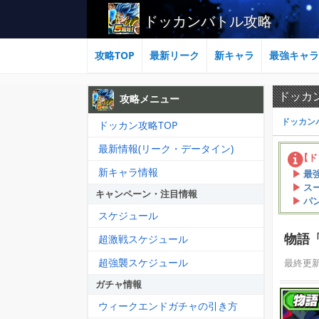
ドッカンバトル攻略
攻略TOP
最新リーク
新キャラ
最強キャラ
ドッカ
攻略メニュー
ドッカン
ドッカン攻略TOP
最新情報(リーク・データイン)
【ド
新キャラ情報
最
ス
キャンペーン・注目情報
パ
スケジュール
物語「
超激戦スケジュール
超強襲スケジュール
最終更
ガチャ情報
ウィークエンドガチャの引き方