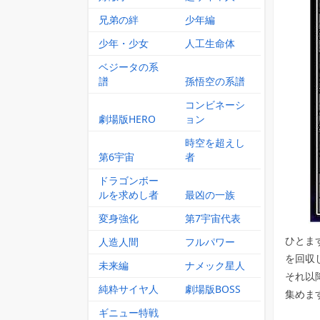
兄弟の絆
少年編
少年・少女
人工生命体
ベジータの系
譜
孫悟空の系譜
コンビネーシ
劇場版HERO
ョン
時空を超えし
第6宇宙
者
ドラゴンボー
ルを求めし者
最凶の一族
変身強化
第7宇宙代表
ひとまず
人造人間
フルパワー
を回収
未来編
ナメック星人
それ以
純粋サイヤ人
劇場版BOSS
集めま
ギニュー特戦