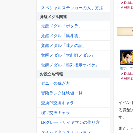
Dokk
スペシャルステッカーの入手方法
極限
覚醒メダル関連
覚醒メダル「ポタラ」
覚醒メダル「筋斗雲」
覚醒メダル「達人の証」
覚醒メダル「大乱戦メダル」
覚醒メダル「整列指示オバケ」
超サイヤ
お役立ち情報
Dokk
極限
ゼニーの稼ぎ方
冒険ランク経験値一覧
交換Pt交換キャラ
イベン
る覚醒
秘宝交換キャラ
す。
LRグレートサイヤマンの作り方
また、
タイムアタックミッション