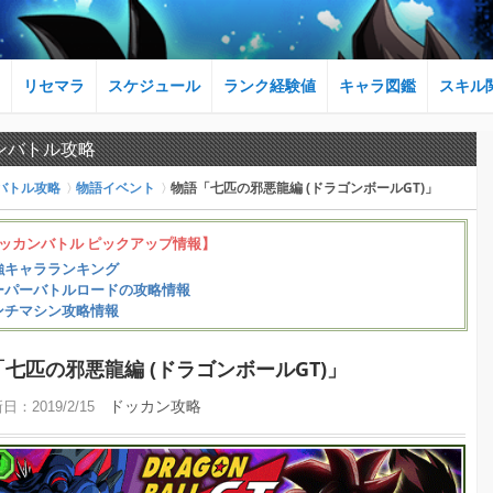
リセマラ
スケジュール
ランク経験値
キャラ図鑑
スキル
ンバトル攻略
バトル攻略
物語イベント
物語「七匹の邪悪龍編 (ドラゴンボールGT)」
ッカンバトル ピックアップ情報】
強キャラランキング
ーパーバトルロードの攻略情報
ンチマシン攻略情報
七匹の邪悪龍編 (ドラゴンボールGT)」
ドッカン攻略
新日：
2019/2/15