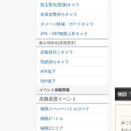
気玉変化(変換)キャラ
全体攻撃持ちキャラ
ダメージ軽減・ガードキャラ
ATK・DEF無限上昇キャラ
敵を弱体化(状態異常)
必殺技封じキャラ
気絶持ちキャラ
ATK低下
DEF低下
イベント攻略関連
物語「
高難易度イベント
極限スーパーバトルロード
極限Zバトル
みご
極限Zエリア
わら