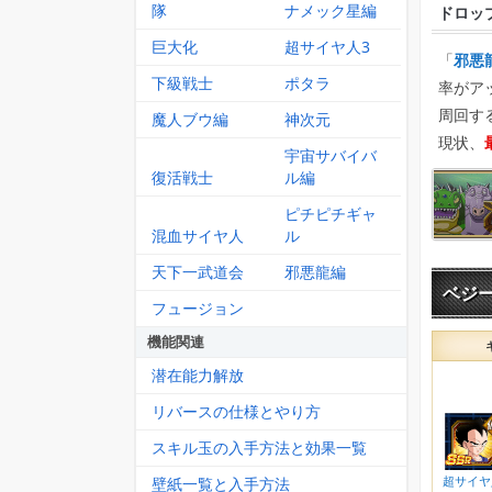
隊
ナメック星編
ドロッ
巨大化
超サイヤ人3
「
邪悪
下級戦士
ポタラ
率がア
周回す
魔人ブウ編
神次元
現状、
宇宙サバイバ
復活戦士
ル編
ピチピチギャ
混血サイヤ人
ル
天下一武道会
邪悪龍編
ベジー
フュージョン
機能関連
潜在能力解放
リバースの仕様とやり方
スキル玉の入手方法と効果一覧
壁紙一覧と入手方法
超サイヤ