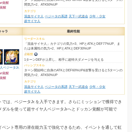
an覚醒
間気力+2、ATK50%UP
Z覚醒
カテゴリ
混血サイヤ人
ベジータの系譜
天下一武道会
少年・少女
超サイヤ人
キャラ
最終性能
リーダースキル
「混血サイヤ人」カテゴリの気力+3、HPとATKとDEF77%UP、ま
たは体属性の気力+2、HPとATKとDEF30%UP
必殺技
1ターンDEFが上昇し、相手に超特大ダメージを与える
パッシブスキル
人ベジータJr.
ターン開始時に自身のATKとDEF60%UP&攻撃を受けると5ターンの
an覚醒
間気力+2、ATK50%UP
Z覚醒
カテゴリ
混血サイヤ人
ベジータの系譜
天下一武道会
少年・少女
超サイヤ人
トでは、ベジータJr.を入手できます。さらにミッションで獲得でき
メダルを使って超サイヤ人ベジータJrへとドッカン覚醒が可能で
イベント専用の潜在能力玉で強化できるため、イベントを通して虹