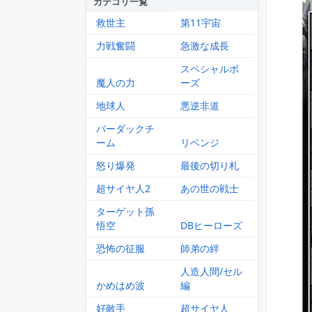
カテゴリ一覧
救世主
第11宇宙
力戦奮闘
急激な成長
スペシャルポ
魔人の力
ーズ
地球人
悪逆非道
バーダックチ
ーム
リベンジ
怒り爆発
最後の切り札
超サイヤ人2
あの世の戦士
ターゲット孫
悟空
DBヒーローズ
恐怖の征服
師弟の絆
人造人間/セル
かめはめ波
編
好敵手
超サイヤ人