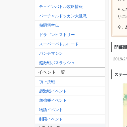
チェインバトル攻略情報
そん
バーチャルドッカン大乱戦
りに
熱闘悟空伝
今、
ドラゴンヒストリー
スーパーバトルロード
開催期
パンチマシン
2019/2
超激戦ボスラッシュ
イベント一覧
ステー
頂上決戦
超激戦イベント
超強襲イベント
物語イベント
制限イベント