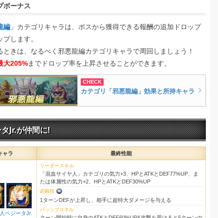
プボーナス
龍編
」カテゴリキャラは、ボスから獲得できる報酬の追加ドロップ
ップします。
るときは、なるべく邪悪龍編カテゴリキャラで周回しましょう！
最大205%
までドロップ率を上昇させることができます。
カテゴリ「邪悪龍編」効果と所持キャラ
タJr.が仲間に!
キャラ
最終性能
リーダースキル
「混血サイヤ人」カテゴリの気力+3、HPとATKとDEF77%UP、ま
たは体属性の気力+2、HPとATKとDEF30%UP
必殺技
1ターンDEFが上昇し、相手に超特大ダメージを与える
パッシブスキル
人ベジータJr.
ターン開始時に自身のATKとDEF60%UP&攻撃を受けると5ターンの