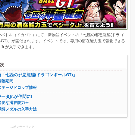
ンバトル（ドカバト）にて、新物語イベントの「七匹の邪悪龍編(ドラゴ
ルGT)」が開催されます。イベントでは、専用の潜在能力玉で強化できる
Jr.が入手できます。
次
語「七匹の邪悪龍編(ドラゴンボールGT)」
開催期間
ステージドロップ情報
ータJr.が仲間に!
必要な潜在能力玉
覚醒メダルの入手方法
スポンサーリンク