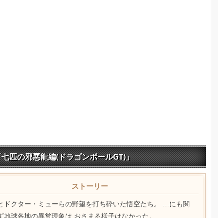
七匹の邪悪龍編(ドラゴンボールGT)」
ストーリー
とドクター・ミューらの野望を打ち砕いた悟空たち。 …にも関
ず地球各地の異常現象は おさまる様子はなかった。