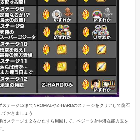
ステージ12までNROMALやZ-HARDのステージをクリアして龍石
しておきましょう！
降はステージ１２をひたすら周回して、ベジータJrや潜在能力玉を
す。