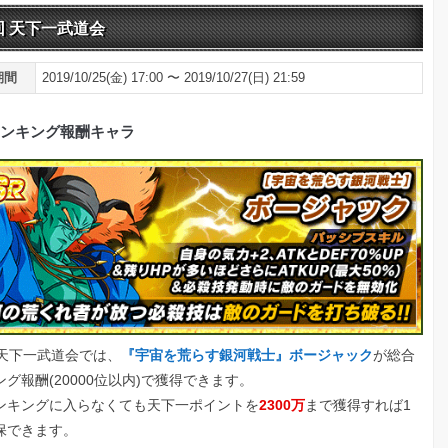
回 天下一武道会
期間
2019/10/25(金) 17:00 〜 2019/10/27(日) 21:59
ンキング報酬キャラ
回天下一武道会では、
『宇宙を荒らす銀河戦士』ボージャック
が総合
グ報酬(20000位以内)で獲得できます。
ンキングに入らなくても天下一ポイントを
2300万
まで獲得すれば1
保できます。