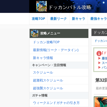
ドッカンバトル攻略
攻略TOP
最新リーク
新キャラ
最強キャラ
ドッカ
攻略メニュー
ドッカン
ドッカン攻略TOP
最新情報(リーク・データイン)
【ド
新キャラ情報
最
ス
キャンペーン・注目情報
パ
スケジュール
第3
超激戦スケジュール
超強襲スケジュール
最終更
ガチャ情報
ウィークエンドガチャの引き方