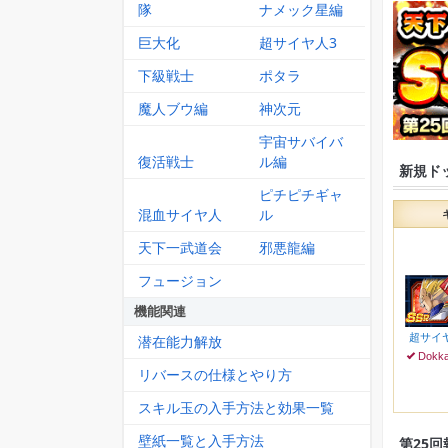
隊
ナメック星編
巨大化
超サイヤ人3
下級戦士
ポタラ
魔人ブウ編
神次元
宇宙サバイバ
復活戦士
ル編
新規ド
ピチピチギャ
混血サイヤ人
ル
天下一武道会
邪悪龍編
フュージョン
機能関連
超サイ
潜在能力解放
Dokk
リバースの仕様とやり方
スキル玉の入手方法と効果一覧
壁紙一覧と入手方法
第25