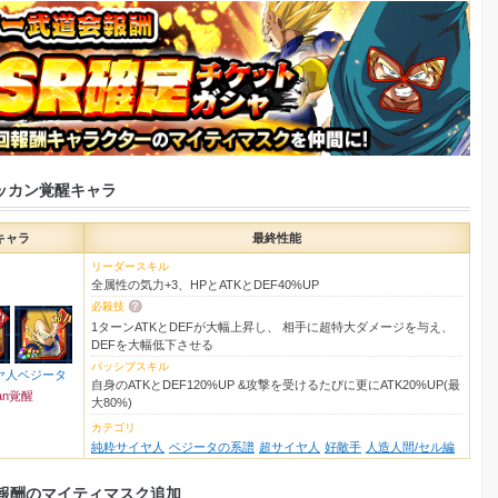
ッカン覚醒キャラ
キャラ
最終性能
リーダースキル
全属性の気力+3、HPとATKとDEF40%UP
必殺技
1ターンATKとDEFが大幅上昇し、 相手に超特大ダメージを与え、
DEFを大幅低下させる
パッシブスキル
ヤ人ベジータ
自身のATKとDEF120%UP &攻撃を受けるたびに更にATK20%UP(最
an覚醒
大80%)
カテゴリ
純粋サイヤ人
ベジータの系譜
超サイヤ人
好敵手
人造人間/セル編
回報酬のマイティマスク追加