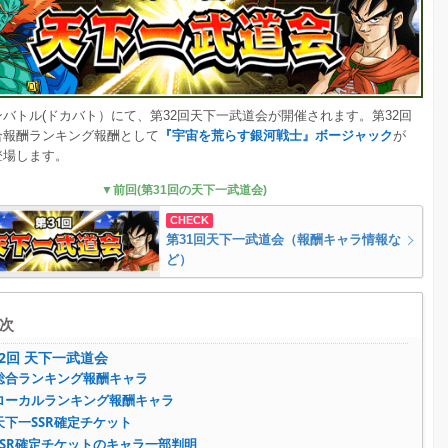
バトル(ドカバト）にて、第32回天下一武道会が開催されます。第32回
合報酬ランキング報酬として
『宇宙を荒らす銀河戦士』ボージャック
が
登場します。
▼前回(第31回の天下一武道会)
第31回天下一武道会（報酬キャラ情報な
ど）
次
2回 天下一武道会
総合ランキング報酬キャラ
ローカルランキング報酬キャラ
天下一SSR確定チケット
SSR確定チケットのキャラ一部判明