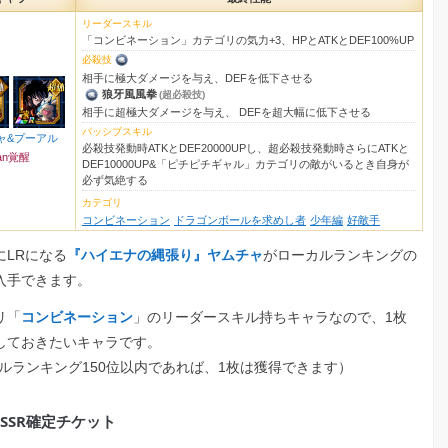
リーダースキル
「コンビネーション」カテゴリの気力+3、HPとATKとDEF100%UP
必殺技
相手に極大ダメージを与え、DEFを低下させる
狼牙風風拳
(超必殺技)
相手に超極大ダメージを与え、 DEFを超大幅に低下させる
パッシブスキル
ャ&プーアル
必殺技発動時ATKとDEF20000UPし、超必殺技発動時さらにATKと
an覚醒
DEF10000UP&「ピチピチギャル」カテゴリの敵がいるとき自身が
必ず気絶する
カテゴリ
コンビネーション
ドラゴンボールを求めし者
少年編
好敵手
にLRになる
『ハイエナの縄張り』ヤムチャ
がローカルランキングの
入手できます。
リ「
コンビネーション
」のリーダースキル持ちキャラなので、1枚
しておきたいキャラです。
カルランキング150位以内であれば、1枚は獲得できます）
SSR確定チケット