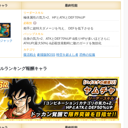
キャラ
最終性能
リーダースキル
極体属性の気力+2、HPとATKとDEF70%UP
必殺技
相手に超特大ダメージを与え、 DEFを低下させる
パッシブスキル
自身の気力+2、ATKとDEF70%UP &残りHPが多いほどさらに
ジャック
ATKUP(最大50%) &必殺技発動時に敵のガードを無効化
カテゴリ
復活戦士
劇場版BOSS
時空を超えし者
恐怖の征服
ルランキング報酬キャラ
キャラ
最終性能