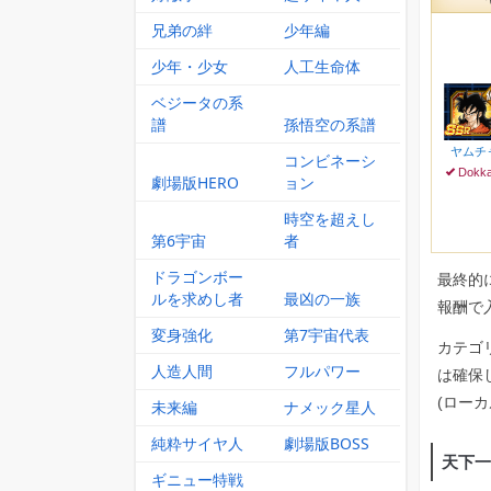
兄弟の絆
少年編
少年・少女
人工生命体
ベジータの系
譜
孫悟空の系譜
ヤムチ
コンビネーシ
Dokk
劇場版HERO
ョン
時空を超えし
第6宇宙
者
ドラゴンボー
最終的
ルを求めし者
最凶の一族
報酬で
変身強化
第7宇宙代表
カテゴ
人造人間
フルパワー
は確保
(ロー
未来編
ナメック星人
純粋サイヤ人
劇場版BOSS
天下一
ギニュー特戦