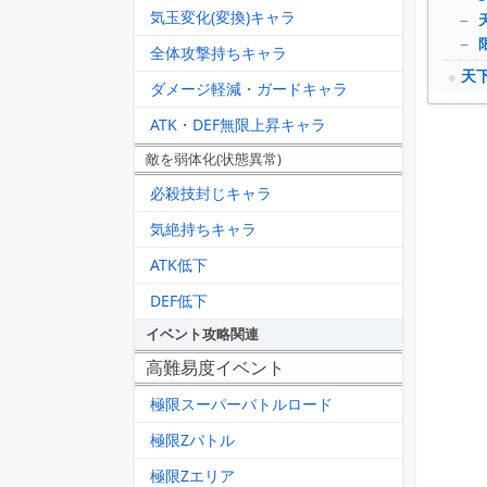
気玉変化(変換)キャラ
全体攻撃持ちキャラ
天
ダメージ軽減・ガードキャラ
ATK・DEF無限上昇キャラ
敵を弱体化(状態異常)
必殺技封じキャラ
気絶持ちキャラ
ATK低下
DEF低下
イベント攻略関連
高難易度イベント
極限スーパーバトルロード
極限Zバトル
極限Zエリア