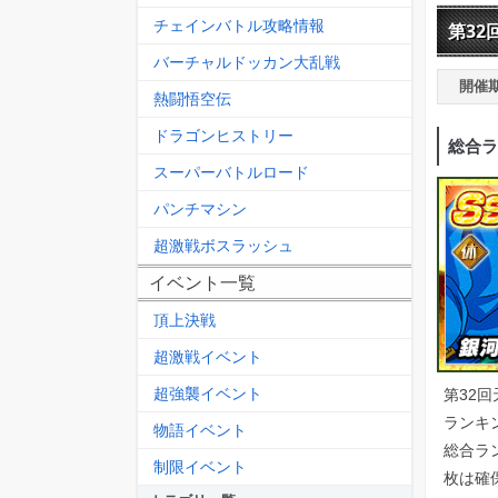
チェインバトル攻略情報
第32
バーチャルドッカン大乱戦
開催
熱闘悟空伝
ドラゴンヒストリー
総合ラ
スーパーバトルロード
パンチマシン
超激戦ボスラッシュ
イベント一覧
頂上決戦
超激戦イベント
超強襲イベント
第32
ランキン
物語イベント
総合ラ
制限イベント
枚は確