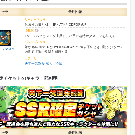
キャラ
最終性能
リーダースキル
体属性の気力+2、HPとATKとDEF50%UP
必殺技
1ターンATKとDEFが上昇し、相手に超特大ダメージを与える
パッシブスキル
敵が1体の時ATKとDEF80%UP&HP40%以下のとき1度だけ1ターン
ティマスク
の間必ず敵の攻撃を回避する
カテゴリ
天下一武道会
魔人ブウ編
確定チケットのキャラ一部判明
キャラ
最終性能