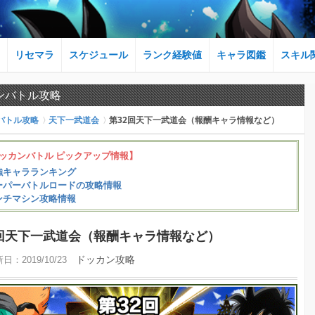
リセマラ
スケジュール
ランク経験値
キャラ図鑑
スキル
ンバトル攻略
バトル攻略
天下一武道会
第32回天下一武道会（報酬キャラ情報など）
ッカンバトル ピックアップ情報】
強キャラランキング
ーパーバトルロードの攻略情報
ンチマシン攻略情報
2回天下一武道会（報酬キャラ情報など）
ドッカン攻略
新日：
2019/10/23