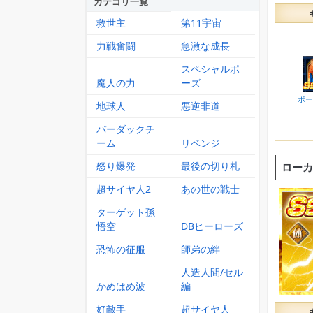
カテゴリ一覧
救世主
第11宇宙
力戦奮闘
急激な成長
スペシャルポ
魔人の力
ーズ
ボー
地球人
悪逆非道
バーダックチ
ーム
リベンジ
怒り爆発
最後の切り札
ローカ
超サイヤ人2
あの世の戦士
ターゲット孫
悟空
DBヒーローズ
恐怖の征服
師弟の絆
人造人間/セル
かめはめ波
編
好敵手
超サイヤ人