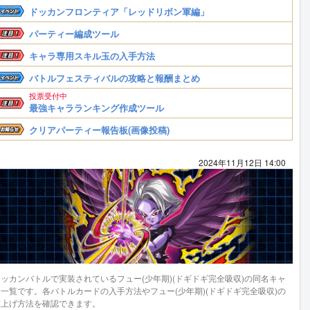
ドッカンフロンティア「レッドリボン軍編」
パーティー編成ツール
キャラ専用スキル玉の入手方法
バトルフェスティバルの攻略と報酬まとめ
投票受付中
最強キャラランキング作成ツール
クリアパーティー報告板(画像投稿)
2024年11月12日 14:00
ドッカンバトルで実装されているフュー(少年期)(ドギドギ完全吸収)の同名キャ
ラ一覧です。各バトルカードの入手方法やフュー(少年期)(ドギドギ完全吸収)の
技上げ方法を確認できます。