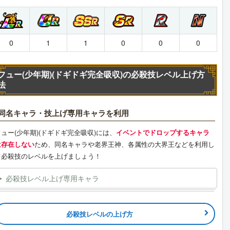
0
1
1
0
0
0
フュー(少年期)(ドギドギ完全吸収)の必殺技レベル上げ方
法
同名キャラ・技上げ専用キャラを利用
フュー(少年期)(ドギドギ完全吸収)には、
イベントでドロップするキャラ
は存在しない
ため、同名キャラや老界王神、各属性の大界王などを利用し
て必殺技のレベルを上げましょう！
必殺技レベル上げ専用キャラ
必殺技レベルの上げ方