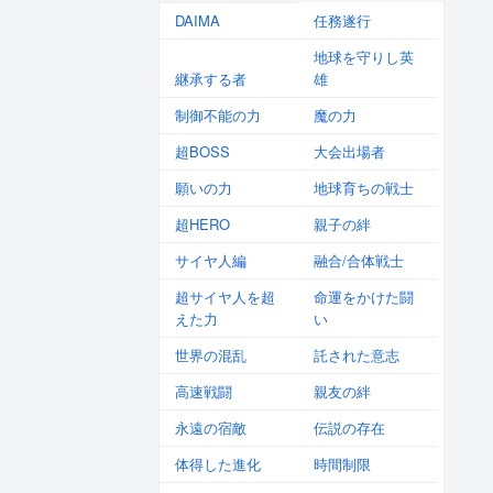
DAIMA
任務遂行
地球を守りし英
継承する者
雄
制御不能の力
魔の力
超BOSS
大会出場者
願いの力
地球育ちの戦士
超HERO
親子の絆
サイヤ人編
融合/合体戦士
超サイヤ人を超
命運をかけた闘
えた力
い
世界の混乱
託された意志
高速戦闘
親友の絆
永遠の宿敵
伝説の存在
体得した進化
時間制限