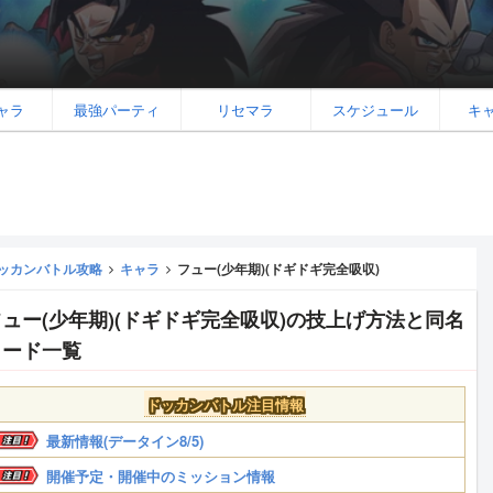
ャラ
最強パーティ
リセマラ
スケジュール
キ
ッカンバトル攻略
キャラ
フュー(少年期)(ドギドギ完全吸収)
フュー(少年期)(ドギドギ完全吸収)の技上げ方法と同名
カード一覧
ドッカンバトル注目情報
最新情報(データイン8/5)
開催予定・開催中のミッション情報