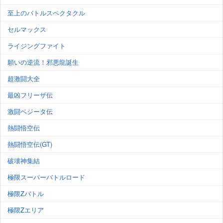
至上のバトルスペクタクル
セルマックス
ライジングファイト
願いの逆流！邪悪龍誕生
超激闘大全
最凶フリーザ伝
激闘ベジータ伝
熱闘悟空伝
熱闘悟空伝(GT)
破壊神集結
極限スーパーバトルロード
極限Zバトル
極限Zエリア