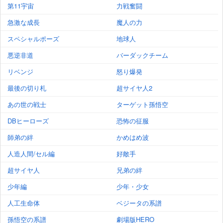
第11宇宙
力戦奮闘
急激な成長
魔人の力
スペシャルポーズ
地球人
悪逆非道
バーダックチーム
リベンジ
怒り爆発
最後の切り札
超サイヤ人2
あの世の戦士
ターゲット孫悟空
DBヒーローズ
恐怖の征服
師弟の絆
かめはめ波
人造人間/セル編
好敵手
超サイヤ人
兄弟の絆
少年編
少年・少女
人工生命体
ベジータの系譜
孫悟空の系譜
劇場版HERO