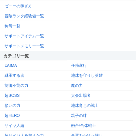
ゼニーの稼ぎ方
冒険ランク経験値一覧
称号一覧
サポートアイテム一覧
サポートメモリー一覧
カテゴリ一覧
DAIMA
任務遂行
継承する者
地球を守りし英雄
制御不能の力
魔の力
超BOSS
大会出場者
願いの力
地球育ちの戦士
超HERO
親子の絆
サイヤ人編
融合/合体戦士
超サイヤ人を超えた力
命運をかけた闘い