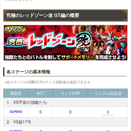
究極のレッドゾーン改 GT編の概要
各ステージの基本情報
※各ステージの消費ACTやランク経験値を確認できます。
難易度
ACT
ランクEXP
リンクLv設定値
1.
VS宇宙の強敵たち
0
0
0
SUPER3
2.
VS超17号