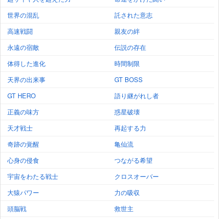
世界の混乱
託された意志
高速戦闘
親友の絆
永遠の宿敵
伝説の存在
体得した進化
時間制限
天界の出来事
GT BOSS
GT HERO
語り継がれし者
正義の味方
惑星破壊
天才戦士
再起する力
奇跡の覚醒
亀仙流
心身の侵食
つながる希望
宇宙をわたる戦士
クロスオーバー
大猿パワー
力の吸収
頭脳戦
救世主