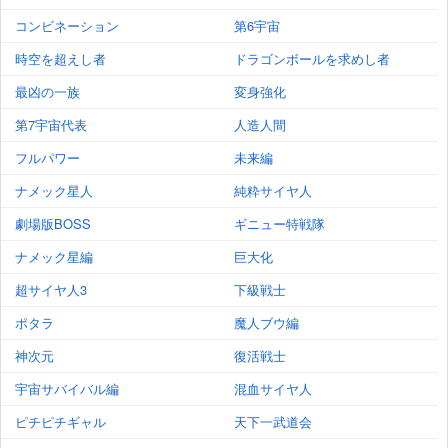
コンビネーション
第6宇宙
時空を超えし者
ドラゴンボールを求めし者
最凶の一族
変身強化
第7宇宙代表
人造人間
フルパワー
未来編
ナメック星人
純粋サイヤ人
劇場版BOSS
ギニュー特戦隊
ナメック星編
巨大化
超サイヤ人3
下級戦士
ポタラ
魔人ブウ編
神次元
復活戦士
宇宙サバイバル編
混血サイヤ人
ピチピチギャル
天下一武道会