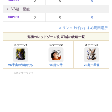
0
0
0
SUPER3
3.
VS超一星龍
0
0
0
SUPER3
リンク上げおすすめ周回場所
究極のレッドゾーン改 GT編の攻略一覧
ステージ1
ステージ2
ステージ3
VS宇宙の強敵たち
VS超17号
VS超一星龍
スポンサーリンク