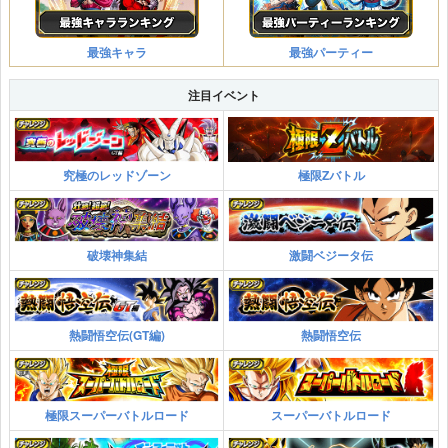
最強キャラ
最強パーティー
注目イベント
究極のレッドゾーン
極限Zバトル
破壊神集結
激闘ベジータ伝
熱闘悟空伝(GT編)
熱闘悟空伝
極限スーパーバトルロード
スーパーバトルロード