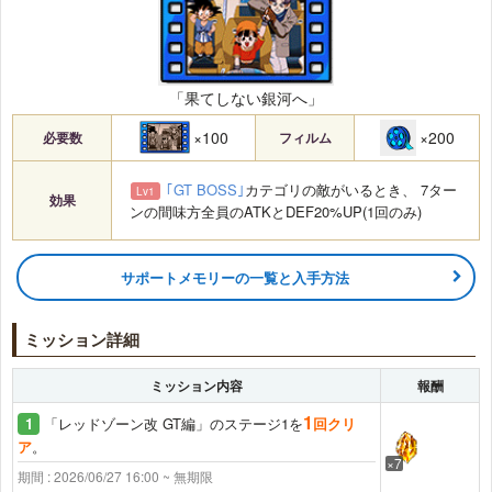
「果てしない銀河へ」
×100
×200
必要数
フィルム
｢GT BOSS｣
カテゴリの敵がいるとき、 7ター
Lv1
効果
ンの間味方全員のATKとDEF20%UP(1回のみ)
サポートメモリーの一覧と入手方法
ミッション詳細
ミッション内容
報酬
1
1
「レッドゾーン改 GT編」のステージ1を
回クリ
ア
。
×7
期間 : 2026/06/27 16:00 ~ 無期限