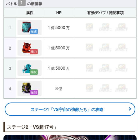
1
バトル
の敵情報
属性
HP
有効デバフ / 特記事項
1
5000
1
億
万
気絶
必殺封じ
ATK低下
極速
1
5000
2
億
万
気絶
必殺封じ
ATK低下
極力
1
5000
3
億
万
気絶
必殺封じ
ATK低下
極技
8
4
億
気絶
必殺封じ
ATK低下
極知
ステージ1「VS宇宙の強敵たち」の攻略
ステージ2「VS超17号」