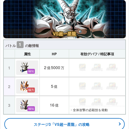
VS超一星龍
1
バトル
の敵情報
属性
HP
有効デバフ / 特記事項
2
5000
1
億
万
気絶
必殺封じ
ATK低下
極知
5
2
億
気絶
必殺封じ
ATK低下
極力
気絶
必殺封じ
ATK低下
16
3
億
極知
・全体攻撃の必殺技を発動
ステージ3「VS超一星龍」の攻略