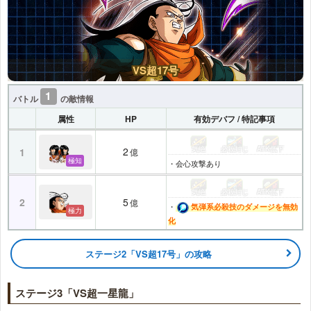
VS超17号
1
バトル
の敵情報
属性
HP
有効デバフ / 特記事項
気絶
必殺封じ
ATK低下
2
1
億
極知
・会心攻撃あり
気絶
必殺封じ
ATK低下
2
5
億
・
気弾系必殺技のダメージを無効
極力
化
ステージ2「VS超17号」の攻略
ステージ3「VS超一星龍」