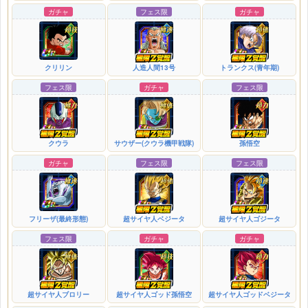
ガチャ
フェス限
ガチャ
クリリン
人造人間13号
トランクス(青年期)
フェス限
ガチャ
フェス限
クウラ
サウザー(クウラ機甲戦隊)
孫悟空
ガチャ
フェス限
フェス限
フリーザ(最終形態)
超サイヤ人ベジータ
超サイヤ人ゴジータ
フェス限
ガチャ
ガチャ
超サイヤ人ブロリー
超サイヤ人ゴッド孫悟空
超サイヤ人ゴッドベジータ