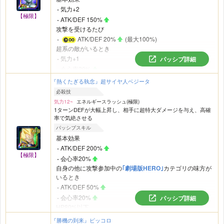
気力+2
【極限】
ATK/DEF 150%
攻撃を受けるたび
ATK/DEF 20%
(最大100%)
超系の敵がいるとき
気力+1
パッシブ詳細
会心率20%
｢純粋サイヤ人｣
カテゴリの敵がいるとき
『熱くたぎる執念』超サイヤ人ベジータ
気力+1
必殺技
会心率20%
気力12~
エネルギースラッシュ(極限)
攻撃を受けると
1ターンDEFが大幅上昇し、相手に超特大ダメージを与え、高確
率で気絶させる
ターン終了時にHP10%回復
HP50%以下
パッシブスキル
基本効果
コアが登場
ATK/DEF 200%
【極限】
会心率20%
自身の他に攻撃参加中の
｢劇場版HERO｣
カテゴリの味方が
いるとき
ATK/DEF 50%
会心率20%
パッシブ詳細
HP80%以下
気力+2
『勝機の到来』ピッコロ