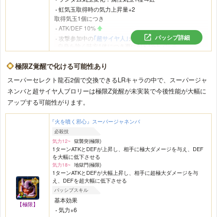
虹気玉取得時の気力上昇量+2
取得気玉1個につき
ATK/DEF 10%
パッシブ詳細
攻撃参加中の
｢超サイヤ人｣
カテゴリの
自身を除く味方1体につき更にATK/DEF 7%
取得虹気玉1個につき
会心率とダメージ軽減率7%
極限Z覚醒で化ける可能性あり
スーパーセレクト龍石2個で交換できるLRキャラの中で、スーパージャ
ネンバと超サイヤ人ブロリーは極限Z覚醒が未実装で今後性能が大幅に
アップする可能性がります。
『火を噴く邪心』スーパージャネンバ
必殺技
気力12~
獄襲突(極限)
1ターンATKとDEFが上昇し、相手に極大ダメージを与え、DEF
を大幅に低下させる
気力18~
地獄門(極限)
1ターンATKとDEFが大幅上昇し、相手に超極大ダメージを与
え、DEFを超大幅に低下させる
パッシブスキル
基本効果
【極限】
気力+6