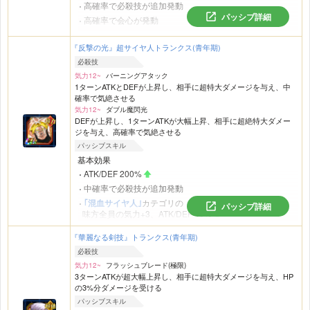
高確率で必殺技が追加発動
パッシブ詳細
高確率で会心が発動
中確率で敵の攻撃を回避
『反撃の光』超サイヤ人トランクス(青年期)
気力メーター12以上で攻撃時
ATK/DEF 150%
必殺技
攻撃を受けるか回避するたび
気力12~
バーニングアタック
1ターンATKとDEFが上昇し、相手に超特大ダメージを与え、中
ATK/DEF 20%
(最大100%)
確率で気絶させる
回避率10%
(最大50%)
気力12~
ダブル魔閃光
攻撃参加中の
｢かめはめ波｣
カテゴリの味方が3体いるとき
DEFが上昇し、1ターンATKが大幅上昇、相手に超絶特大ダメー
会心率30%
ジを与え、高確率で気絶させる
ダメージ軽減率30%
パッシブスキル
基本効果
ATK/DEF 200%
中確率で必殺技が追加発動
｢混血サイヤ人｣
カテゴリの
パッシブ詳細
味方全員の気力+3、ATK/DEF 40%
『華麗なる剣技』トランクス(青年期)
必殺技
気力12~
フラッシュブレード(極限)
3ターンATKが超大幅上昇し、相手に超特大ダメージを与え、HP
の3%分ダメージを受ける
パッシブスキル