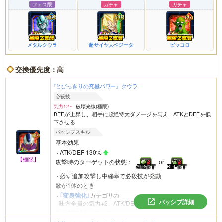
フェス限
ガチャ
ガチャ
メタルクウラ
超サイヤ人ベジータ
ピッコロ
交換優先度：高
『とびっきりの究極パワー』クウラ
必殺技
気力12~
破壊光線(極限)
DEFが上昇し、相手に超絶特大ダメージを与え、ATKとDEFを低
下させる
パッシブスキル
基本効果
ATK/DEF 130%
【極限】
攻撃時のターゲットの状態：
or
ATK低下
DEF低下
必ず追加攻撃し中確率で必殺技が発動
敵が1体のとき
｢変身強化｣
カテゴリの
パッシブ詳細
味方全員の気力+2、ATK/DEF 50%
敵が2体以上いるとき