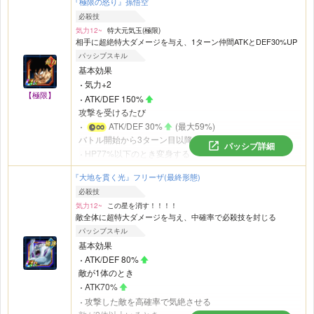
『極限の怒り』孫悟空
中確率で全ての攻撃をガード
必殺技
気力12~
特大元気玉(極限)
相手に超絶特大ダメージを与え、1ターン仲間ATKとDEF30%UP
パッシブスキル
基本効果
気力+2
【極限】
ATK/DEF 150%
攻撃を受けるたび
ATK/DEF 30%
(最大59%)
バトル開始から3ターン目以降
パッシブ詳細
HP77%以下のとき変身する
『大地を貫く光』フリーザ(最終形態)
必殺技
気力12~
この星を消す！！！！
敵全体に超特大ダメージを与え、中確率で必殺技を封じる
パッシブスキル
基本効果
ATK/DEF 80%
敵が1体のとき
ATK70%
攻撃した敵を高確率で気絶させる