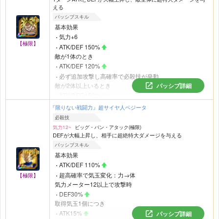
える
パッシブスキル
基本効果
気力+6
【極限】
ATK/DEF 150%
敵が1体のとき
ATK/DEF 120%
必ず追加攻撃し高確率で必殺技が発動
敵が2体以上いるとき
パッシブ詳細
ATK/DEF 150%
必ず必殺技が追加発動
『限りない戦闘力』超サイヤ人ベジータ
バトル開始から4ターン目以降
必殺技
フルパワー状態に変身する
気力12~
ビッグ・バン・アタック(極限)
DEFが大幅上昇し、相手に超絶特大ダメージを与える
パッシブスキル
基本効果
ATK/DEF 110%
超高確率で気玉変化：力→体
【極限】
気力メーター12以上で攻撃時
DEF30%
取得気玉1個につき
ATK15%
パッシブ詳細