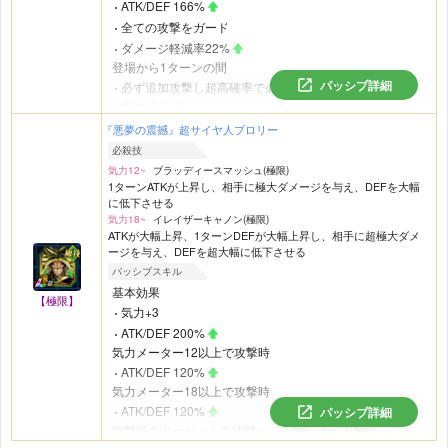
ATK/DEF 166%
全ての攻撃をガード
ダメージ軽減率22%
登場から1ターンの間
パッシブ詳細
必ず追加攻撃し超高確率で必殺技発動
攻撃するたび
気力+2(最大+6)
『悪夢の震撼』超サイヤ人ブロリー
ATK/DEF 66%
(最大166%)
必殺技
会心率22%
(最大66%)
気力12~
ブラッディースマッシュ(極限)
1ターンATKが上昇し、相手に極大ダメージを与え、DEFを大幅
気力メーター22以上で攻撃時
に低下させる
ATK66%
気力18~
イレイザーキャノン(極限)
1番目か2番目にいるとき
ATKが大幅上昇、1ターンDEFが大幅上昇し、相手に超極大ダメ
ダメージ軽減率22%
ージを与え、DEFを超大幅に低下させる
2番目か3番目で攻撃すると
パッシブスキル
必ず追加攻撃し超高確率で必殺技発動
基本効果
【極限】
敵の
気弾系必殺技を受けるとき
気力+3
超高確率で無効化する
ATK/DEF 200%
敵の必殺技を受けるとき
気力メーター12以上で攻撃時
一時的に高確率で敵の攻撃を回避
ATK/DEF 120%
気力メーター18以上で攻撃時
ATK/DEF 120%
パッシブ詳細
攻撃時のターゲットの状態：
or
ATK低下
DEF低下