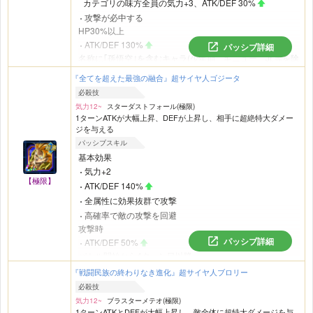
カテゴリの味方全員の気力+3、ATK/DEF 30%
攻撃が必中する
HP30%以上
ATK/DEF 130%
パッシブ詳細
名称に｢孫悟空｣を含むキャラ(少年期、ギニュー、Jr.等を除
く)が敵にいるとき
『全てを超えた最強の融合』超サイヤ人ゴジータ
必ず追加攻撃し高確率で必殺技が発動
必殺技
バトル開始から5ターン目以降、チームに自身の他に
｢人造
気力12~
スターダストフォール(極限)
人間｣
カテゴリの味方が2体以上いるとき
1ターンATKが大幅上昇、DEFが上昇し、相手に超絶特大ダメー
変身する
ジを与える
パッシブスキル
基本効果
気力+2
【極限】
ATK/DEF 140%
全属性に効果抜群で攻撃
高確率で敵の攻撃を回避
攻撃時
パッシブ詳細
ATK/DEF 50%
バトル開始から4ターン目以降
変身する
『戦闘民族の終わりなき進化』超サイヤ人ブロリー
必殺技
気力12~
ブラスターメテオ(極限)
1ターンATKとDEFが大幅上昇し、敵全体に超特大ダメージを与