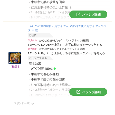
中確率で敵の攻撃を回避
虹気玉取得時の気力上昇量+2
バトル開始から6ターン目以降
パッシブ詳細
HP50%以下のときポタラで合体する
『ふたつの力の融合』超サイヤ人孫悟空(天使)&超サイヤ人ベジー
タ(天使)
必殺技
気力12~
かめはめ波&ビッグ・バン・アタック(極限)
1ターンATKとDEFが上昇し、相手に極大ダメージを与える
気力18~
かめはめ波&ファイナルフラッシュ(極限)
1ターンATKとDEFが上昇し、相手に超極大ダメージを与える
パッシブスキル
基本効果
【極限】
ATK/DEF 180%
中確率で会心が発動
中確率で敵の攻撃を回避
虹気玉取得時の気力上昇量+2
バトル開始から6ターン目以降
パッシブ詳細
HP50%以下のときフュージョンする
スポンサーリンク