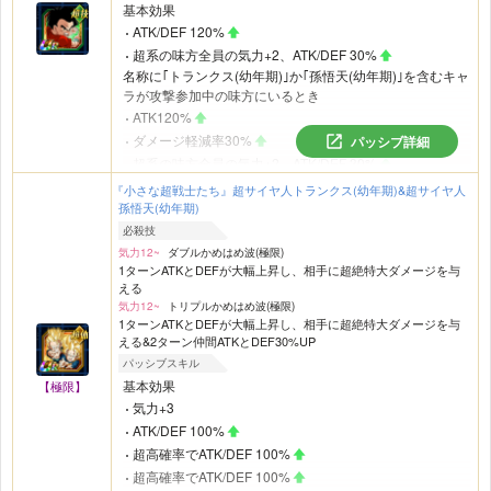
基本効果
ATK/DEF 120%
超系の味方全員の気力+2、ATK/DEF 30%
名称に｢トランクス(幼年期)｣か｢孫悟天(幼年期)｣を含むキャ
ラが攻撃参加中の味方にいるとき
ATK120%
ダメージ軽減率30%
パッシブ詳細
超系の味方全員の気力+2、ATK/DEF 30%
｢劇場版BOSS｣
カテゴリの敵がいるとき
『小さな超戦士たち』超サイヤ人トランクス(幼年期)&超サイヤ人
ダメージ軽減率10%
孫悟天(幼年期)
超系の味方全員の会心率10%
必殺技
気力12~
ダブルかめはめ波(極限)
1ターンATKとDEFが大幅上昇し、相手に超絶特大ダメージを与
える
気力12~
トリプルかめはめ波(極限)
1ターンATKとDEFが大幅上昇し、相手に超絶特大ダメージを与
える&2ターン仲間ATKとDEF30%UP
パッシブスキル
基本効果
【極限】
気力+3
ATK/DEF 100%
超高確率でATK/DEF 100%
超高確率でATK/DEF 100%