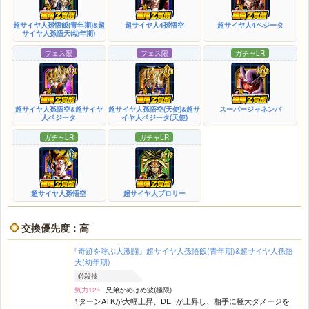
超サイヤ人孫悟飯(青年期)&超
超サイヤ人4孫悟空
超サイヤ人4ベジータ
サイヤ人孫悟天(幼年期)
フェス限
フェス限
ガチャLR
超サイヤ人孫悟空&超サイヤ
超サイヤ人孫悟空(天使)&超サ
スーパージャネンバ
人ベジータ
イヤ人ベジータ(天使)
ガチャLR
ガチャLR
超サイヤ人孫悟空
超サイヤ人ブロリー
交換優先度：高
『奇跡を呼ぶ大激闘』超サイヤ人孫悟飯(青年期)&超サイヤ人孫悟
天(幼年期)
必殺技
気力12~
兄弟かめはめ波(極限)
1ターンATKが大幅上昇、DEFが上昇し、相手に極大ダメージを