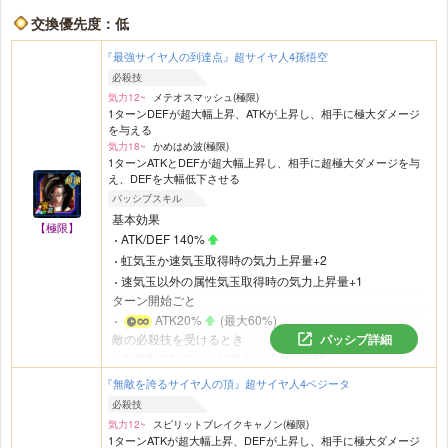
ATK50%
交換優先度：低
敵が1体のとき
気力+3
『最強サイヤ人の到達点』超サイヤ人4孫悟空
必ず追加攻撃し高確率で必殺技が発動
必殺技
敵が2体以上いるとき
気力12~
メテオスマッシュ(極限)
気力+5
1ターンDEFが超大幅上昇、ATKが上昇し、相手に極大ダメージ
を与える
必殺技が追加発動
気力18~
かめはめ波(極限)
バトル開始から4ターン目以降
1ターンATKとDEFが超大幅上昇し、相手に超極大ダメージを与
変身する
え、DEFを大幅低下させる
パッシブスキル
基本効果
【極限】
ATK/DEF 140%
虹気玉か速気玉取得時の気力上昇量+2
速気玉以外の属性気玉取得時の気力上昇量+1
ターン開始ごと
ATK20%
(最大60%)
パッシブ詳細
敵の必殺技を受けるとき
中確率で無効化し超絶大な威力で反撃
敵が2体以上いるとき
『無敵を誇るサイヤ人の頂』超サイヤ人4ベジータ
アクティブスキル発動時
必殺技
または気力メーター24で攻撃時
気力12~
スピリットブレイクキャノン(極限)
攻撃した敵をアクションブレイク
1ターンATKが超大幅上昇、DEFが上昇し、相手に極大ダメージ