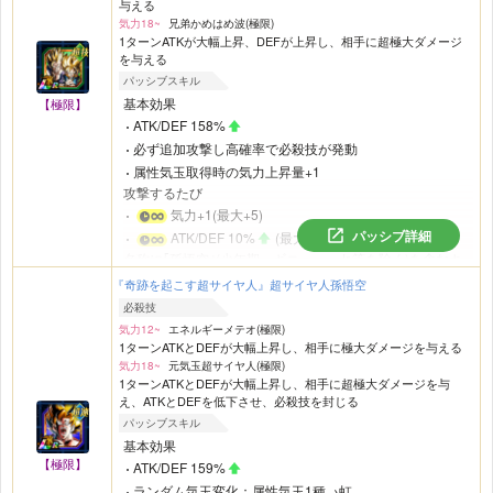
与える
気力18~
兄弟かめはめ波(極限)
1ターンATKが大幅上昇、DEFが上昇し、相手に超極大ダメージ
を与える
パッシブスキル
基本効果
【極限】
ATK/DEF 158%
必ず追加攻撃し高確率で必殺技が発動
属性気玉取得時の気力上昇量+1
攻撃するたび
気力+1(最大+5)
パッシブ詳細
ATK/DEF 10%
(最大100%)
名称に｢孫悟空｣(少年期、ギニュー、Jr.等を除く)を含むキ
ャラが攻撃参加中の味方にいるとき
『奇跡を起こす超サイヤ人』超サイヤ人孫悟空
ATK/DEF 59%
必殺技
必ず追加攻撃し高確率で必殺技が発動
気力12~
エネルギーメテオ(極限)
アクティブスキル発動時または気力メーター24で攻撃時
1ターンATKとDEFが大幅上昇し、相手に極大ダメージを与える
ATK59%
気力18~
元気玉超サイヤ人(極限)
1ターンATKとDEFが大幅上昇し、相手に超極大ダメージを与
え、ATKとDEFを低下させ、必殺技を封じる
パッシブスキル
基本効果
【極限】
ATK/DEF 159%
ランダム気玉変化：属性気玉1種→虹