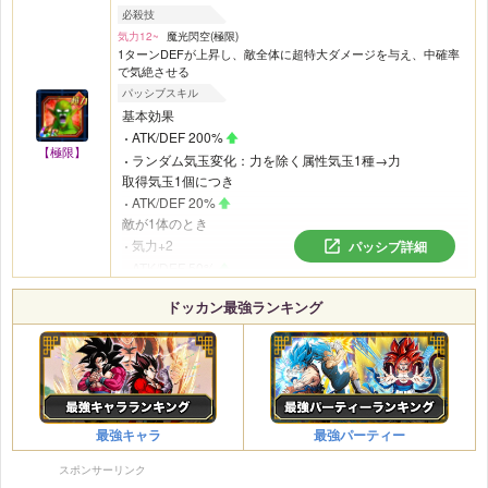
ATK/DEF 50%
必殺技
会心率30%
気力12~
魔光閃空(極限)
HP50%以下
1ターンDEFが上昇し、敵全体に超特大ダメージを与え、中確率
で気絶させる
気力+2
パッシブスキル
ATK50%
基本効果
会心率30%
ATK/DEF 200%
【極限】
ランダム気玉変化：力を除く属性気玉1種→力
取得気玉1個につき
ATK/DEF 20%
敵が1体のとき
気力+2
パッシブ詳細
ATK/DEF 50%
会心率20%
ドッカン最強ランキング
敵が2体以上いるとき
気力+6
必ず会心が発動
最強キャラ
最強パーティー
スポンサーリンク