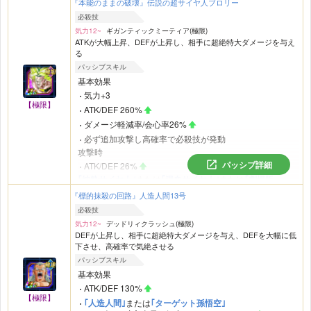
｢恐怖の征服｣
カテゴリの
『本能のままの破壊』伝説の超サイヤ人ブロリー
味方全員の気力+2、ATK/DEF 50%
必殺技
気力12~
ギガンティックミーティア(極限)
ATKが大幅上昇、DEFが上昇し、相手に超絶特大ダメージを与え
る
パッシブスキル
基本効果
気力+3
【極限】
ATK/DEF 260%
ダメージ軽減率/会心率26%
必ず追加攻撃し高確率で必殺技が発動
攻撃時
パッシブ詳細
ATK/DEF 26%
｢純粋サイヤ人｣
または
｢混血サイヤ人｣
または
｢劇場版
HERO｣
カテゴリの敵がいるとき
『標的抹殺の回路』人造人間13号
気力+3
必殺技
必ず追加攻撃し超高確率で必殺技発動
気力12~
デッドリィクラッシュ(極限)
攻撃時にダメージ軽減率/会心率18%
DEFが上昇し、相手に超絶特大ダメージを与え、DEFを大幅に低
下させ、高確率で気絶させる
名称に｢孫悟空｣(ギニュー、Jr.等を除く)を含むキャラが敵
にいるとき
パッシブスキル
基本効果
必ず必殺技が追加発動
ATK/DEF 130%
攻撃時にダメージ軽減率/会心率15%
【極限】
｢人造人間｣
または
｢ターゲット孫悟空｣