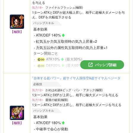
を与える
気力18~
ファイナルフラッシュ(極限)
1ターンATKとDEFが超大幅上昇し、相手に超極大ダメージを与
え、DEFを大幅低下させる
パッシブスキル
基本効果
【極限】
ATK/DEF 140%
虹気玉か力気玉取得時の気力上昇量+2
力気玉以外の属性気玉取得時の気力上昇量+1
ターン開始ごと
ATK10%
(最大30%)
パッシブ詳細
DEF20%
(最大60%)
敵の必殺技を受けるとき
中確率で無効化し超絶大な威力で反撃
『合体する超パワー』超サイヤ人孫悟空&超サイヤ人ベジータ
敵が2体以上いるとき
必殺技
アクティブスキル発動時
気力12~
かめはめ波&ビッグ・バン・アタック(極限)
または気力メーター24で攻撃時
1ターンATKとDEFが上昇し、相手に極大ダメージを与える
攻撃した敵をアクションブレイク
気力18~
最後の秘策(極限)
1ターンATKとDEFが上昇し、相手に超極大ダメージを与える
パッシブスキル
基本効果
ATK/DEF 180%
【極限】
中確率で会心が発動