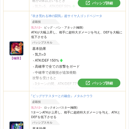
敵が2体以上いるとき
パッシブ詳細
気力+5、ATK/DEF 50%
『吹き荒れる神の闘気』超サイヤ人ゴッドベジータ
必殺技
気力12~
ビッグ・バン・アタック(極限)
ATKが大幅上昇し、相手に超特大ダメージを与え、DEFを大幅に
低下させる
パッシブスキル
基本効果
気力+3
【極限】
ATK/DEF 150%
高確率で全ての攻撃をガード
中確率で必殺技が追加発動
攻撃を受けると
パッシブ詳細
3ターンの間、ATK/DEF 77%
｢劇場版BOSS｣
または
｢純粋サイヤ人｣
カテゴリの敵がいる
とき
『ビッグゲテスターとの融合』メタルクウラ
攻撃した敵を超高確率で気絶させる
必殺技
気力12~
ロックオンバスター(極限)
1ターンATKが上昇し、相手に超絶特大ダメージを与え、ATKと
DEFを低下させる
パッシブスキル
基本効果