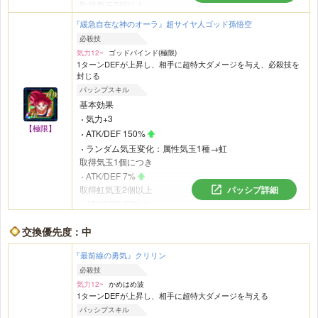
取得気玉7個以上
必ず必殺技が追加発動
『緩急自在な神のオーラ』超サイヤ人ゴッド孫悟空
バトル開始から3ターン目以降
必殺技
変身する
気力12~
ゴッドバインド(極限)
1ターンDEFが上昇し、相手に超特大ダメージを与え、必殺技を
封じる
パッシブスキル
基本効果
気力+3
【極限】
ATK/DEF 150%
ランダム気玉変化：属性気玉1種→虹
取得気玉1個につき
ATK/DEF 7%
取得虹気玉2個以上
パッシブ詳細
ATK/DEF 77%
｢劇場版BOSS｣
または
｢純粋サイヤ人｣
カテゴリの敵がいる
とき
交換優先度：中
ダメージ軽減率77%
『最前線の勇気』クリリン
必殺技
気力12~
かめはめ波
1ターンDEFが上昇し、相手に超特大ダメージを与える
パッシブスキル