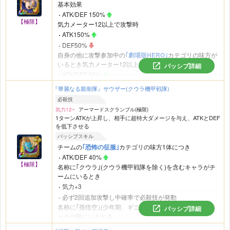
基本効果
ATK/DEF 150%
【極限】
気力メーター12以上で攻撃時
ATK150%
DEF50%
自身の他に攻撃参加中の
｢劇場版HERO｣
カテゴリの味方が
いるとき気力メーター12以上で攻撃時
パッシブ詳細
ATK/DEF 50%
必殺技を発動するたび
『華麗なる親衛隊』サウザー(クウラ機甲戦隊)
DEF50%
(最大150%)
必殺技
攻撃を受けるたび
気力12~
アーマードスクランブル(極限)
会心率10%
(最大50%)
1ターンATKが上昇し、相手に超特大ダメージを与え、ATKとDEF
｢人造人間｣
または
｢ターゲット孫悟空｣
カテゴリの敵がいる
を低下させる
とき
パッシブスキル
全ての攻撃をガード
チームの
｢恐怖の征服｣
カテゴリの味方1体につき
ATK/DEF 40%
【極限】
名称に｢クウラ｣(クウラ機甲戦隊を除く)を含むキャラがチ
ームにいるとき
気力+3
必ず2回追加攻撃し中確率で必殺技が発動
名称に｢孫悟空｣(少年期、ギニュー、Jr.等を除く)を含むキ
パッシブ詳細
ャラが敵にいるとき
中確率で敵の攻撃を回避