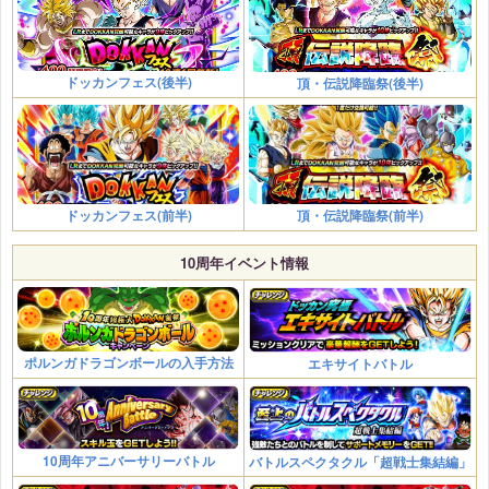
ドッカンフェス(後半)
頂・伝説降臨祭(後半)
頂・伝説降臨祭(前半)
ドッカンフェス(前半)
10周年イベント情報
ポルンガドラゴンボールの入手方法
エキサイトバトル
10周年アニバーサリーバトル
バトルスペクタクル「超戦士集結編」