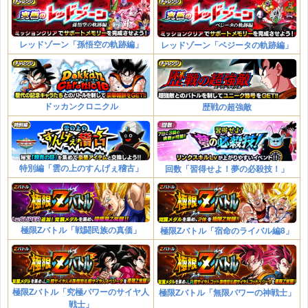
レッドゾーン「孫悟空の軌跡編」
レッドゾーン「ベジータの軌跡編」
ドッカンクロニクル
歴戦の超強敵
特別編「雲の上のすんげぇ稽古」
回数「習得せよ！夢の必殺技！」
極限Zバトル「戦闘民族の真価」
極限Zバトル「宿命のライバル編8」
極限Zバトル「究極パワーのサイヤ人
極限Zバトル「無限パワーの神戦士」
戦士」