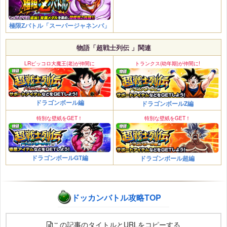
極限Zバトル「スーパージャネンバ」
物語「超戦士列伝 」関連
LRピッコロ大魔王(老)が仲間に
トランクス(幼年期)が仲間に!
ドラゴンボール編
ドラゴンボールZ編
特別な壁紙をGET！
特別な壁紙をGET！
ドラゴンボールGT編
ドラゴンボール超編
ドッカンバトル攻略TOP
この記事のタイトルとURLをコピーする