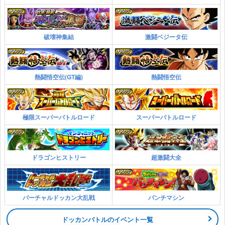
破壊神集結
激闘ベジータ伝
熱闘悟空伝(GT編)
熱闘悟空伝
極限スーパーバトルロード
スーパーバトルロード
ドラゴンヒストリー
超激闘大全
バーチャルドッカン大乱戦
パンチマシン
ドッカンバトルのイベント一覧