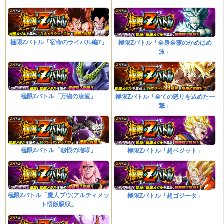
極限Zバトル「宿命のライバル編7」
極限Zバトル「全身全霊のかめはめ
波」
極限Zバトル「万物の凌駕」
極限Zバトル「全ての怒りを込めた一
撃」
極限Zバトル「怨恨の咆哮」
極限Zバトル「超ベジット」
極限Zバトル「魔人ブウ(アルティメッ
極限Zバトル「超ゴジータ」
ト悟飯吸収」