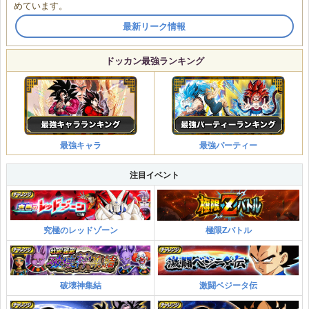
めています。
最新リーク情報
ドッカン最強ランキング
最強キャラ
最強パーティー
注目イベント
究極のレッドゾーン
極限Zバトル
破壊神集結
激闘ベジータ伝