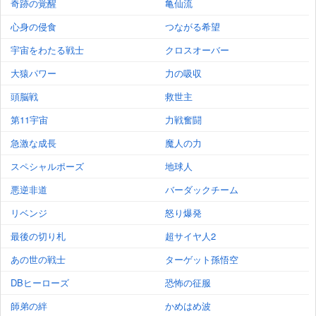
奇跡の覚醒
亀仙流
心身の侵食
つながる希望
宇宙をわたる戦士
クロスオーバー
大猿パワー
力の吸収
頭脳戦
救世主
第11宇宙
力戦奮闘
急激な成長
魔人の力
スペシャルポーズ
地球人
悪逆非道
バーダックチーム
リベンジ
怒り爆発
最後の切り札
超サイヤ人2
あの世の戦士
ターゲット孫悟空
DBヒーローズ
恐怖の征服
師弟の絆
かめはめ波