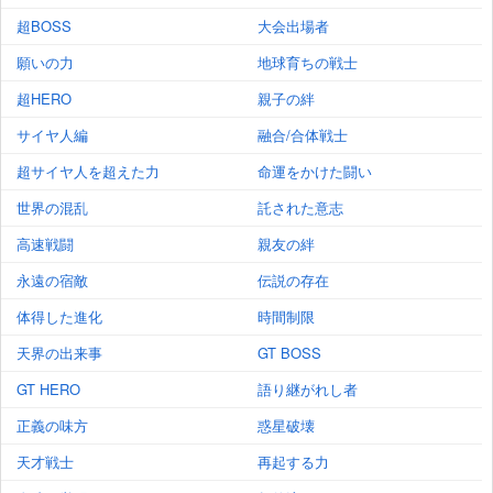
超BOSS
大会出場者
願いの力
地球育ちの戦士
超HERO
親子の絆
サイヤ人編
融合/合体戦士
超サイヤ人を超えた力
命運をかけた闘い
世界の混乱
託された意志
高速戦闘
親友の絆
永遠の宿敵
伝説の存在
体得した進化
時間制限
天界の出来事
GT BOSS
GT HERO
語り継がれし者
正義の味方
惑星破壊
天才戦士
再起する力