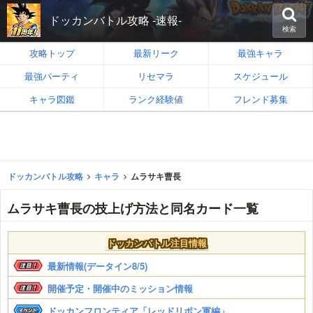
ドッカンバトル攻略 -速報-
検索
攻略トップ
最新リーク
最強キャラ
最強パーティ
リセマラ
スケジュール
キャラ図鑑
ランク経験値
フレンド募集
ドッカンバトル攻略
キャラ
ムラサキ曹長
ムラサキ曹長の技上げ方法と同名カード一覧
ドッカンバトル注目情報
最新情報(データイン8/5)
開催予定・開催中のミッション情報
ドッカンフロンティア「レッドリボン軍編」