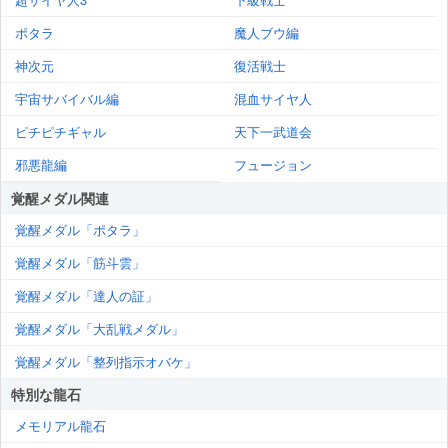
ポタラ
魔人ブウ編
神次元
復活戦士
宇宙サバイバル編
混血サイヤ人
ピチピチギャル
天下一武道会
邪悪龍編
フュージョン
覚醒メダル関連
覚醒メダル「ポタラ」
覚醒メダル「筋斗雲」
覚醒メダル「達人の証」
覚醒メダル「大乱戦メダル」
覚醒メダル「整列指示オバケ」
特別な龍石
メモリアル龍石