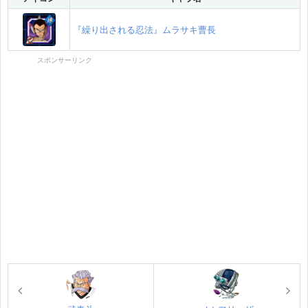
『繰り出される忍法』ムラサキ曹長
スポンサーリンク