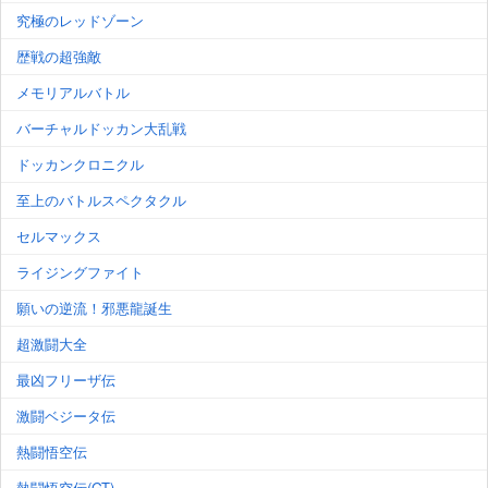
究極のレッドゾーン
歴戦の超強敵
メモリアルバトル
バーチャルドッカン大乱戦
ドッカンクロニクル
至上のバトルスペクタクル
セルマックス
ライジングファイト
願いの逆流！邪悪龍誕生
超激闘大全
最凶フリーザ伝
激闘ベジータ伝
熱闘悟空伝
熱闘悟空伝(GT)