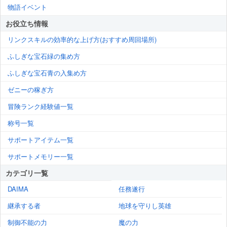
物語イベント
お役立ち情報
リンクスキルの効率的な上げ方(おすすめ周回場所)
ふしぎな宝石緑の集め方
ふしぎな宝石青の入集め方
ゼニーの稼ぎ方
冒険ランク経験値一覧
称号一覧
サポートアイテム一覧
サポートメモリー一覧
カテゴリ一覧
DAIMA
任務遂行
継承する者
地球を守りし英雄
制御不能の力
魔の力