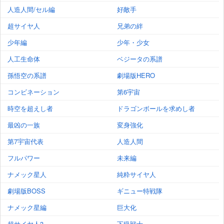
人造人間/セル編
好敵手
超サイヤ人
兄弟の絆
少年編
少年・少女
人工生命体
ベジータの系譜
孫悟空の系譜
劇場版HERO
コンビネーション
第6宇宙
時空を超えし者
ドラゴンボールを求めし者
最凶の一族
変身強化
第7宇宙代表
人造人間
フルパワー
未来編
ナメック星人
純粋サイヤ人
劇場版BOSS
ギニュー特戦隊
ナメック星編
巨大化
超サイヤ人3
下級戦士