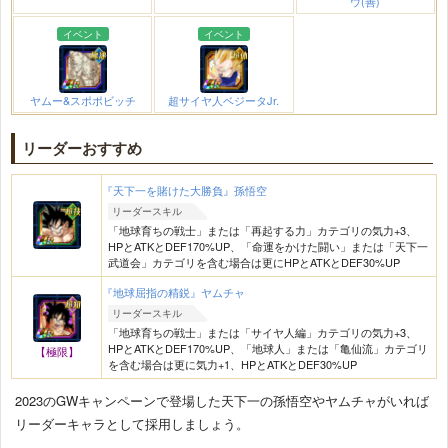
ウ(善)
イベント
イベント
ヤムー&スポポビッチ
超サイヤ人ベジータJr.
リーダーおすすめ
『天下一を賭けた大勝負』孫悟空
リーダースキル
「地球育ちの戦士」または「再起する力」カテゴリの気力+3、
HPとATKとDEF170%UP、「命運をかけた闘い」または「天下一
武道会」カテゴリを含む場合は更にHPとATKとDEF30%UP
『地球屈指の精鋭』ヤムチャ
リーダースキル
「地球育ちの戦士」または「サイヤ人編」カテゴリの気力+3、
HPとATKとDEF170%UP、「地球人」または「亀仙流」カテゴリ
【極限】
を含む場合は更に気力+1、HPとATKとDEF30%UP
2023のGWキャンペーンで登場した天下一の孫悟空やヤムチャがいれば
リーダーキャラとして採用しましょう。