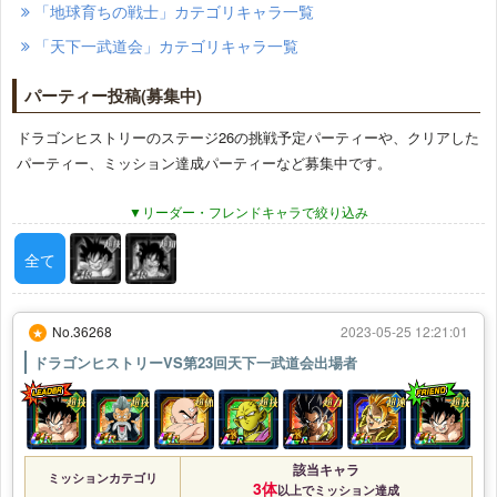
「地球育ちの戦士」カテゴリキャラ一覧
「天下一武道会」カテゴリキャラ一覧
パーティー投稿(募集中)
ドラゴンヒストリーのステージ26の挑戦予定パーティーや、クリアした
パーティー、ミッション達成パーティーなど募集中です。
リーダー・フレンドキャラで絞り込み
全て
No.36268
2023-05-25 12:21:01
★
ドラゴンヒストリーVS第23回天下一武道会出場者
該当キャラ
ミッションカテゴリ
3体
以上でミッション達成