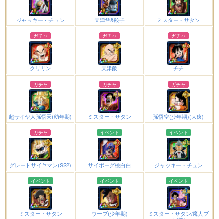
ジャッキー・チュン
天津飯&餃子
ミスター・サタン
ガチャ
ガチャ
ガチャ
クリリン
天津飯
チチ
ガチャ
ガチャ
ガチャ
超サイヤ人孫悟天(幼年期)
ミスター・サタン
孫悟空(少年期)(大猿)
ガチャ
イベント
イベント
グレートサイヤマン(SS2)
サイボーグ桃白白
ジャッキー・チュン
イベント
イベント
イベント
ミスター・サタン
ウーブ(少年期)
ミスター・サタン/魔人ブ