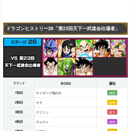
ドラゴンヒストリー26「第23回天下一武道会出場者」
BOSS
属性
ラウンド
1戦目
サイボーグ桃白白
極技
2戦目
チチ
超体
3戦目
クリリン
超力
4戦目
ヤムチャ
超知