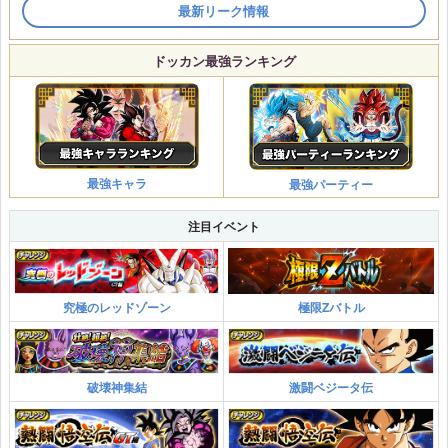
最新リーク情報
ドッカン最強ランキング
最強キャラ
最強パーティー
注目イベント
究極のレッドゾーン
極限Zバトル
破壊神集結
激闘ベジータ伝