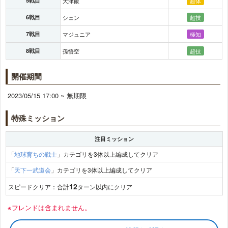
5戦目
天津飯
超体
6戦目
シェン
超技
7戦目
マジュニア
極知
8戦目
孫悟空
超技
開催期間
2023/05/15 17:00 ~ 無期限
特殊ミッション
注目ミッション
「
地球育ちの戦士
」カテゴリを3体以上編成してクリア
「
天下一武道会
」カテゴリを3体以上編成してクリア
12
スピードクリア：合計
ターン以内にクリア
※フレンドは含まれません。