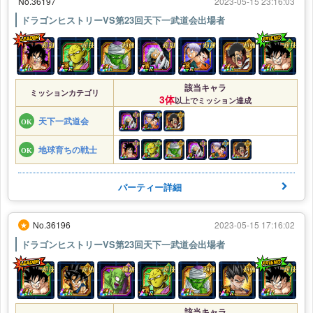
No.36197
2023-05-15 23:16:03
ドラゴンヒストリーVS第23回天下一武道会出場者
該当キャラ
ミッションカテゴリ
3体
以上でミッション達成
天下一武道会
地球育ちの戦士
パーティー詳細
No.36196
2023-05-15 17:16:02
★
ドラゴンヒストリーVS第23回天下一武道会出場者
該当キャラ