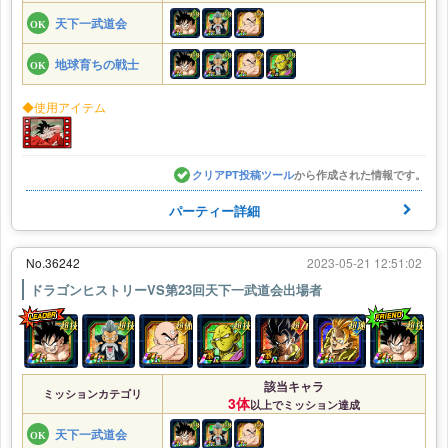
天下一武道会
地球育ちの戦士
◆使用アイテム
クリアPT投稿ツール
から作成された情報です。
パーティー詳細
No.36242
2023-05-21 12:51:02
ドラゴンヒストリーVS第23回天下一武道会出場者
該当キャラ
ミッションカテゴリ
3体
以上でミッション達成
天下一武道会