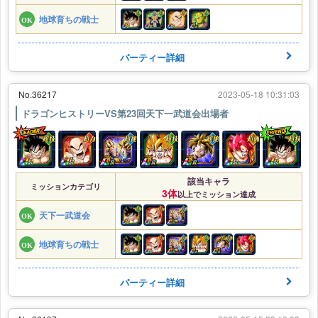
地球育ちの戦士
パーティー詳細
No.36217
2023-05-18 10:31:03
ドラゴンヒストリーVS第23回天下一武道会出場者
該当キャラ
ミッションカテゴリ
3体
以上でミッション達成
天下一武道会
地球育ちの戦士
パーティー詳細