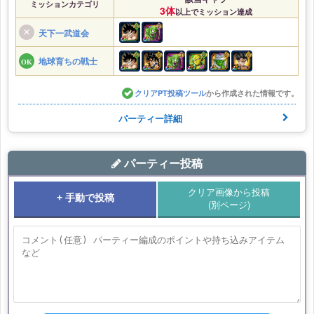
ミッションカテゴリ
3体
以上でミッション達成
天下一武道会
地球育ちの戦士
クリアPT投稿ツール
から作成された情報です。
パーティー詳細
パーティー投稿
クリア画像から投稿
+ 手動で投稿
(別ページ)