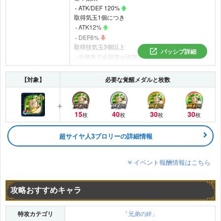
ATK/DEF 120%
取得気玉1個につき
ATK12%
DEF6%
取得技気玉3個以上
パッシブ詳細
中確率で必殺技が追加発動
【対象】
必要な覚醒メダルと枚数
15
40
30
30
枚
枚
枚
枚
超サイヤ人3ブロリーの詳細情報
イベント報酬情報はこちら
攻略おすすめキャラ
特攻カテゴリ
「兄弟の絆」