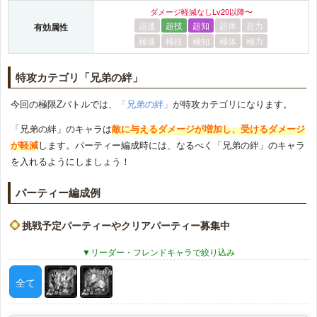
ダメージ軽減なしLv20以降〜
超速
超技
超知
超体
超力
有効属性
極速
極技
極知
極体
極力
特攻カテゴリ「兄弟の絆」
今回の極限Zバトルでは、
「兄弟の絆」
が特攻カテゴリになります。
「兄弟の絆」のキャラは
敵に与えるダメージが増加し、受けるダメージ
が軽減
します。パーティー編成時には、なるべく「兄弟の絆」のキャラ
を入れるようにしましょう！
パーティー編成例
挑戦予定パーティーやクリアパーティー募集中
リーダー・フレンドキャラで絞り込み
全て