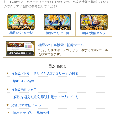
性、Lv30のクリアパーティーやおすすめキャラなど攻略情報も掲載している
のでクリアする際の参考にしてください。
極限Zバトル一覧
極限Zエリア一覧
極限Z覚醒キャラ
極限Zバトル検索・記録ツール
指定した属性やカテゴリから一致する極限Zバトル
を検索できます。
目次
極限Zバトル「超サイヤ人3ブロリー」の概要
敵(BOSS)情報
極限Z覚醒キャラ
【伝説を超えた進化形態】超サイヤ人3ブロリー
攻略おすすめキャラ
特攻カテゴリ「兄弟の絆」