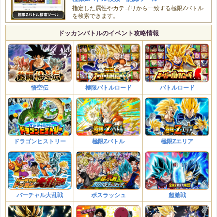
指定した属性やカテゴリから一致する極限Zバトル
を検索できます。
ドッカンバトルのイベント攻略情報
悟空伝
極限バトルロード
バトルロード
ドラゴンヒストリー
極限Zバトル
極限Zエリア
バーチャル大乱戦
ボスラッシュ
超激戦