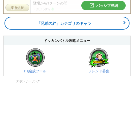
登場から1ターンの間
パッシブ詳細
変身切替
DEF58%
ダメージ軽減率30%
バトル中自身が3回以上攻撃すると
「兄弟の絆」カテゴリのキャラ
必ず追加攻撃し超高確率で必殺技発動
ガードが決まると
ドッカンバトル攻略メニュー
ATK58%
3ターンの間、更にATK58%
PT編成ツール
フレンド募集
スポンサーリンク