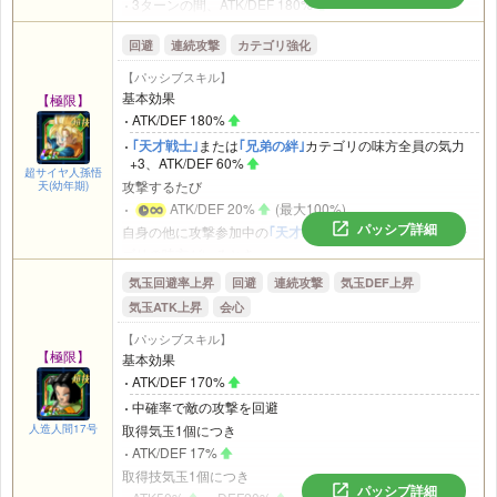
3ターンの間、ATK/DEF 180%
2ターンの間、味方全員のATK/DEF 35%
敵の攻撃を回避すると
自身の他に攻撃参加中の
｢孫悟空の系譜｣
カテゴリの味方が
回避
連続攻撃
カテゴリ強化
3ターンの間、ATK180%
、必ず追加攻撃し中確率で必
いるとき
殺技が発動
【パッシブスキル】
高確率で敵の攻撃を回避
チームに自身の他に
｢人造人間｣
カテゴリの味方がいるとき
基本効果
【極限】
必ず追加攻撃し高確率で必殺技が発動
必ず必殺技が追加発動
ATK/DEF 180%
｢天才戦士｣
または
｢兄弟の絆｣
カテゴリの味方全員の気力
+3、ATK/DEF 60%
超サイヤ人孫悟
攻撃するたび
天(幼年期)
ATK/DEF 20%
(最大100%)
パッシブ詳細
自身の他に攻撃参加中の
｢天才戦士｣
または
｢兄弟の絆｣
カテ
ゴリの味方がいるとき
ATK/DEF 100%
気玉回避率上昇
回避
連続攻撃
気玉DEF上昇
高確率で敵の攻撃を回避
気玉ATK上昇
会心
2番目か3番目にいるとき
【パッシブスキル】
回避率20%
【極限】
基本効果
高確率で必殺技が追加発動
ATK/DEF 170%
中確率で敵の攻撃を回避
人造人間17号
取得気玉1個につき
ATK/DEF 17%
取得技気玉1個につき
パッシブ詳細