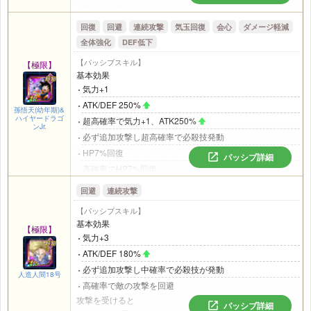
または
｢劇場版BOSS｣
カテゴリの味方が2体以上いるとき
｢大会出場者｣
カテゴリの味方全員の気力+2、ATK/DEF
35%
ATK/DEF 150%
回復
回避
連続攻撃
気玉回復
会心
ダメージ軽減
気力メーター12以上で攻撃時
回避率30%
全体強化
DEF低下
ATK/DEF 50%
【パッシブスキル】
【極限】
ダメージ軽減率35%
基本効果
取得気玉7個以上
気力+1
ATK50%
ATK/DEF 250%
高確率で会心が発動
孫悟天(幼年期)&
ハイヤードラゴ
超高確率で気力+1、ATK250%
｢大会出場者｣
カテゴリの味方全員の気力+1、ATK17%
ンJr.
必ず追加攻撃し超高確率で必殺技発動
、DEF18%
名称に｢孫悟空｣(少年期、ギニュー、Jr.等を除く)を含むキャ
HP7%回復
パッシブ詳細
ラが攻撃参加中の味方にいるとき
高確率でHP7%回復
敵の必殺技を見極める
お菓子で回復
回避
連続攻撃
気力メーター12以上で攻撃時にATK59%
気力メーター12以上で攻撃時
【パッシブスキル】
ATK/DEF 200%
基本効果
【極限】
中確率で会心が発動
気力+3
自身の他に攻撃参加中の
｢親友の絆｣
カテゴリの味方がいる
ATK/DEF 180%
とき
必ず追加攻撃し中確率で必殺技が発動
気力+2
人造人間18号
高確率で敵の攻撃を回避
ダメージ軽減率35%
攻撃を受けると
ダメージ軽減率35%
パッシブ詳細