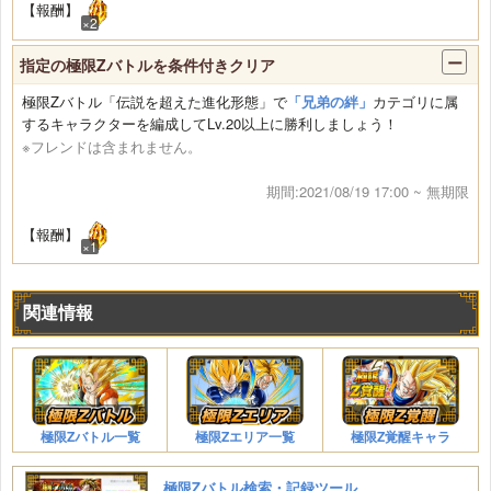
【報酬】
×2
指定の極限Zバトルを条件付きクリア
極限Zバトル「伝説を超えた進化形態」で
「兄弟の絆」
カテゴリに属
するキャラクターを編成してLv.20以上に勝利しましょう！
※フレンドは含まれません。
期間:2021/08/19 17:00 ~ 無期限
【報酬】
×1
関連情報
極限Zバトル一覧
極限Zエリア一覧
極限Z覚醒キャラ
極限Zバトル検索・記録ツール