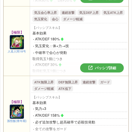
ATK50%
、DEF20%
攻撃時
DEF50%
気玉会心率上昇
連続攻撃
気玉DEF上昇
気玉ATK上昇
取得虹気玉1個につき
気玉変化
会心
ダメージ軽減
回避率17%
(最大50%)
【パッシブスキル】
自身の他に攻撃参加中の
｢第7宇宙代表｣
カテゴリの味方がい
【極限】
基本効果
るとき
ATK/DEF 180%
必ず追加攻撃し超高確率で必殺技発動
気玉変化：体+力→技
自身の他に攻撃参加中の
｢頭脳戦｣
カテゴリの味方がいると
人造人間18号
中確率で会心が発動
き
取得気玉1個につき
必ず会心が発動
ATK/DEF 30%
パッシブ詳細
取得虹気玉1個につき
会心率18%
(最大50%)
ATK無限上昇
DEF無限上昇
連続攻撃
ガード
攻撃を受けるとき
DEF50%
ダメージ軽減
ATK低下
自身の他に攻撃参加中の
｢第7宇宙代表｣
カテゴリの味方がい
【パッシブスキル】
るとき
【極限】
基本効果
必ず追加攻撃し高確率で必殺技が発動
気力+3
自身の他に攻撃参加中の
｢頭脳戦｣
カテゴリの味方がいると
ATK/DEF 158%
き
孫悟飯(青年期)
必ず追加攻撃し超高確率で必殺技発動
ダメージ軽減率35%
全ての攻撃をガード