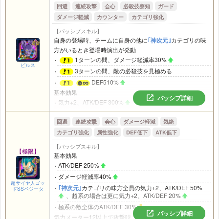
回避
連続攻撃
会心
必殺技察知
ガード
ラが攻撃参加中の味方にいるとき
ダメージ軽減
カウンター
カテゴリ強化
ATK/DEF 59%
必ず追加攻撃し高確率で必殺技が発動
【パッシブスキル】
アクティブスキル発動時または気力メーター24で攻撃時
自身の登場時、チームに自身の他に
｢神次元｣
カテゴリの味
ATK59%
方がいるとき登場時演出が発動
1ターンの間、ダメージ軽減率30%
ビルス
3ターンの間、敵の必殺技を見極める
DEF510%
基本効果
パッシブ詳細
気力+2、ATK/DEF 300%
全ての攻撃をガード
回避
連続攻撃
会心
ダメージ軽減
気絶
超高確率で必殺技が追加発動
カテゴリ強化
属性強化
DEF低下
ATK低下
｢神次元｣
カテゴリの味方全員のDEF30%
、
｢惑星破壊｣
カテゴリを含む場合は更にATK/DEF 50%
、会心率/回
【パッシブスキル】
【極限】
避率25%
、ダメージ軽減率10%
基本効果
名称に｢ウイス｣を含むキャラの回避率10%
ATK/DEF 250%
｢神次元｣
カテゴリの敵がいるとき
ダメージ軽減率40%
気力+3、ATK300%
超サイヤ人ゴッ
｢神次元｣
カテゴリの味方全員の気力+2、ATK/DEF 50%
ドSSベジータ
必殺技が追加発動
、超系の場合は更に気力+2、ATK/DEF 20%
｢神次元｣
カテゴリの味方全員のATK30%
、
｢惑星破壊｣
極系の敵全体のATK/DEF 30%
パッシブ詳細
カテゴリを含む場合は更にATK50%
、会心率25%
気力メーター12以上で攻撃時