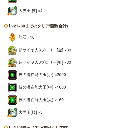
大界王[技] ×4
Lv21~30までのクリア報酬(合計)
龍石 ×10
超サイヤ人3ブロリー[金] ×30
超サイヤ人3ブロリー[虹] ×30
技の潜在能力玉(小) ×2000
技の潜在能力玉(中) ×1600
技の潜在能力玉(大) ×160
大界王[技] ×5
Lv31以降〜（各Lv初回クリア時)