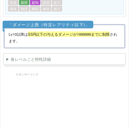
超速
超技
超知
超体
超力
極速
極技
極知
極体
極力
「ダメージ上限（特定レアリティ以下)」
Lv10以降は
SSR以下の与えるダメージが1999999までに制限
され
ます。
各レベルごと特性詳細
スポンサーリンク