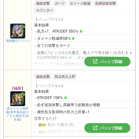
DEF258%
、ダメージ軽減率20%
連続攻撃
ガード
ダメージ軽減
効果抜群攻撃
そのターン中、ダメージ軽減率10%
(最大30%)
2ターンの間、自身を除く味方全員のATK/DEF 58%
カウンター
攻撃するたび
登場から3ターン目以降、チームに自身の他に
｢混血サイヤ
気力+3(最大+10)
【パッシブスキル】
人｣
カテゴリの味方が2体以上いるときまたはバトル開始か
ATK/DEF 30%
(最大120%)
基本効果
ら5ターン目以降
気力+7、ATK/DEF 350%
アクティブスキル発動時または気力メーター24のとき
超サイヤ人トランクス(幼年期)&超サイヤ人孫悟天(幼年
ATK77%
ダメージ軽減率58%
期)と合流し、リバーシブルチェンジ可能になる
孫悟飯(ビースト)
必ず会心が発動
全ての攻撃をガード
自身か味方の復活スキルが発動すると
名称に｢ピッコロ｣(大魔王、魔人ブウ等を除く)を含むキャ
気力+7
ラのATK/DEF 58%
、ダメージ軽減率10%
パッシブ詳細
アクティブスキル発動時または気力メーター18以上で攻撃
ATK/DEF 77%
時
自身の復活スキルが発動すると
ATK/DEF 350%
連続攻撃
気玉気力上昇
次の攻撃参加ターン中、全ての攻撃をガード
全属性に効果抜群で攻撃
【パッシブスキル】
【極限】
必殺技が追加発動
基本効果
攻撃するたび
ATK/DEF 158%
気力+2(最大+16)
必ず追加攻撃し高確率で必殺技が発動
超サイヤ人孫悟
敵の通常攻撃を受けるとき
属性気玉取得時の気力上昇量+1
飯(青年期)&超サ
登場から3ターンの間、超絶大な威力で反撃
イヤ人孫悟天(幼
攻撃するたび
年期)
登場から4ターン目以降、激烈な威力で反撃
気力+1(最大+5)
パッシブ詳細
ATK/DEF 10%
(最大100%)
名称に｢孫悟空｣(少年期、ギニュー、Jr.等を除く)を含むキャ