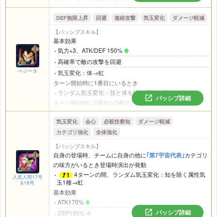
名称に｢ウイス｣を含むキャラのATK/DEF 100%
ATK200%
｢神次元｣
カテゴリの敵がいないとき
DEF無限上昇
回避
連続攻撃
気玉変化
ダメージ軽減
ダメージ軽減率20%
超高確率で気力+3、ATK300%
自身の他に攻撃参加中の
｢神次元｣
カテゴリの味方がいると
【パッシブスキル】
超高確率で必殺技が追加発動
き
基本効果
必殺技が追加発動
攻撃するまでダメージ軽減率20%
気力+3、ATK/DEF 150%
攻撃時
攻撃を受けるときにDEF200%
高確率で敵の攻撃を回避
ATK200%
高確率で会心が発動
ベジータ
気玉変化：体→虹
攻撃を受けるとき
高確率で敵の攻撃を回避
ターン開始時に1番目にいるとき
DEF250%
攻撃参加中の超系の味方が3体いるときまたは極系の敵がい
ランダム気玉変化：技と体を除く属性気玉1種→虹
パッシブ詳細
攻撃を受けるか回避すると
るとき
ターン開始時に2番目か3番目にいるとき
4ターンの間、ATK200%
、会心率30%
攻撃時にATK200%
高確率ランダム気玉変化：技と体を除く属性気玉1種→虹
敵の
格闘系必殺技を受けるとき
気玉変化
会心
必殺技察知
ダメージ軽減
攻撃した敵を超高確率で2ターン気絶させる
気力メーター12以上で攻撃時
超高確率で無効化し超絶大な威力で反撃
ATK/DEF 100%
カテゴリ強化
全体強化
1番目か2番目で攻撃時、必ず追加攻撃し超高確率で必殺
｢神次元｣
カテゴリの敵がいる場合、必ず無効化し激烈な
技発動
3番目で攻撃時
【パッシブスキル】
威力で反撃
ATK200%
3番目で攻撃時、ATK/DEF 300%
自身の登場時、チームに自身の他に
｢第7宇宙代表｣
カテゴリ
必殺技が追加発動
の味方がいるとき登場時演出が発動
自身の他に攻撃参加中の
｢劇場版HERO｣
または
｢劇場版
4ターンの間、ランダム気玉変化：知を除く属性気
人造人間17号
玉1種→虹
BOSS｣
カテゴリの味方がいるとき
&18号
基本効果
ATK/DEF 150%
ATK170%
ダメージ軽減率30%
パッシブ詳細
DEF180%
攻撃参加中の
｢劇場版HERO｣
カテゴリの味方が3体いるとき