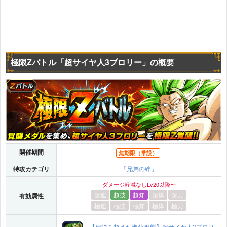
極限Zバトル「超サイヤ人3ブロリー」の概要
開催期間
無期限（常設）
特攻カテゴリ
「兄弟の絆」
ダメージ軽減なしLv20以降〜
超速
超技
超知
超体
超力
有効属性
極速
極技
極知
極体
極力
【伝説を超えた進化形態】超サイヤ人3ブロリ