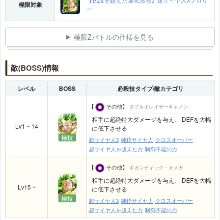
極限対象
ー
極限Zバトルの仕様を見る
敵(BOSS)情報
レベル
BOSS
必殺技タイプ/敵カテゴリ
【
その他】
ダブルイレイザーキャノン
相手に超絶特大ダメージを与え、 DEFを大幅
Lv1 ~ 14
に低下させる
極技
超サイヤ人3
純粋サイヤ人
クロスオーバー
超サイヤ人を超えた力
制御不能の力
【
その他】
ギガンティック・オメガ
相手に超絶特大ダメージを与え、 DEFを大幅
Lv15 ~
に低下させる
極技
超サイヤ人3
純粋サイヤ人
クロスオーバー
超サイヤ人を超えた力
制御不能の力