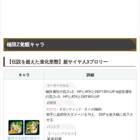
極限Z覚醒キャラ
【伝説を超えた進化形態】超サイヤ人3ブロリー
キャラ
詳細
リーダースキル
極技属性の気力+3、HPとATKとDEF130%UP &超技属性
の気力+3、HPとATKとDEF90%UP
必殺技
気力12~
ギガンティック・オメガ(極限)
相手に超絶特大ダメージを与え、 DEFを超大幅に低下さ
せる
パッシブ
【パッシブスキル】
超サイヤ人3ブロリー
基本効果