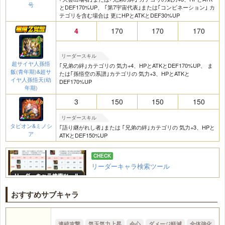
号
とDEF170%UP、 ｢第7宇宙代表｣または｢コンビネーション｣ カ
テゴリを含む場合は 更にHPとATKとDEF30%UP
4
170
170
170
リーダースキル
超サイヤ人孫悟
｢兄弟の絆｣カテゴリの 気力+4、HPとATKとDEF170%UP、 ま
飯(青年期)&超サ
たは｢孫悟空の系譜｣カテゴリの 気力+3、HPとATKと
イヤ人孫悟天(幼
DEF170%UP
年期)
3
150
150
150
リーダースキル
タピオン&ミノシ
｢語り継がれし者｣または ｢兄弟の絆｣カテゴリの 気力+3、HPと
ア
ATKとDEF150%UP
リーダーキャラ検索ツール
おすすめサブキャラ
連続攻撃
気玉気力上昇
会心
ダメージ軽減
全体強化