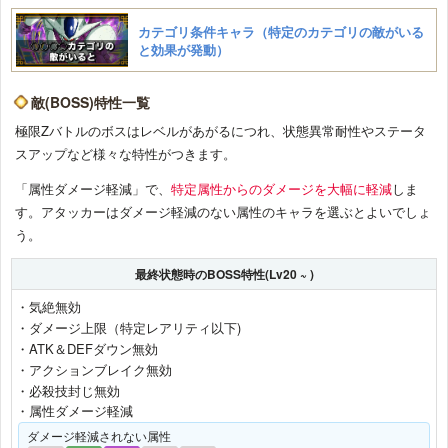
カテゴリ条件キャラ（特定のカテゴリの敵がいる
と効果が発動）
敵(BOSS)特性一覧
極限Zバトルのボスはレベルがあがるにつれ、状態異常耐性やステータ
スアップなど様々な特性がつきます。
「属性ダメージ軽減」で、
特定属性からのダメージを大幅に軽減
しま
す。アタッカーはダメージ軽減のない属性のキャラを選ぶとよいでしょ
う。
最終状態時のBOSS特性(Lv20 ~ )
・気絶無効
・ダメージ上限（特定レアリティ以下)
・ATK＆DEFダウン無効
・アクションブレイク無効
・必殺技封じ無効
・属性ダメージ軽減
ダメージ軽減されない属性