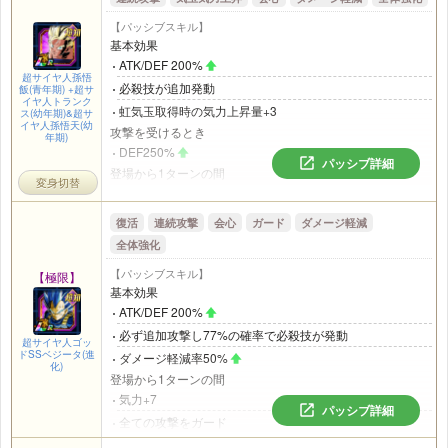
【パッシブスキル】
基本効果
ATK/DEF 200%
超サイヤ人孫悟
必殺技が追加発動
飯(青年期) +超サ
イヤ人トランク
虹気玉取得時の気力上昇量+3
ス(幼年期)&超サ
イヤ人孫悟天(幼
攻撃を受けるとき
年期)
DEF250%
パッシブ詳細
登場から1ターンの間
変身切替
ダメージ軽減率40%
味方全員のATK/DEF 30%
復活
連続攻撃
会心
ガード
ダメージ軽減
チームに自身の他に
｢混血サイヤ人｣
または
｢親子の絆｣
カテ
全体強化
ゴリの味方がいるとき
【パッシブスキル】
【極限】
攻撃時に気力+7、ATK250%
基本効果
自身を除く味方全員のATK/DEF 30%
、会心率15%
ATK/DEF 200%
取得虹気玉1個以上
必ず追加攻撃し77%の確率で必殺技が発動
DEF200%
超サイヤ人ゴッ
ドSSベジータ(進
ダメージ軽減率50%
ダメージ軽減率38%
化)
登場から1ターンの間
必殺技が追加発動
気力+7
攻撃時にATK200%
パッシブ詳細
全ての攻撃をガード
取得知気玉12個以上、または取得虹気玉5個
攻撃を受けるか回避するたび