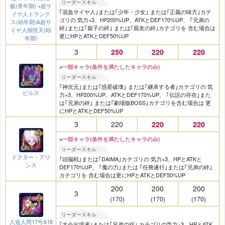
リーダースキル
飯(青年期) +超サ
｢混血サイヤ人｣または｢少年・少女｣ または｢正義の味方｣カテ
イヤ人トランク
ゴリの 気力+3、HP200%UP、ATKとDEF170%UP、 ｢兄弟の
ス(幼年期)&超サ
絆｣または｢親子の絆｣ または｢親友の絆｣カテゴリを 含む場合は
イヤ人孫悟天(幼
更にHPとATKとDEF50%UP
年期)
3
250
220
220
※一部キャラ(条件を満たしたキャラのみ)
リーダースキル
｢神次元｣または｢惑星破壊｣ または｢継承する者｣カテゴリの 気
ビルス
力+3、HP200%UP、ATKとDEF170%UP、 ｢伝説の存在｣また
は｢兄弟の絆｣ または｢劇場版BOSS｣カテゴリを含む場合は 更
にHPとATKとDEF50%UP
3
220
220
220
※一部キャラ(条件を満たしたキャラのみ)
リーダースキル
ドクター・アリ
｢頭脳戦｣または｢DAIMA｣カテゴリの 気力+3、HPとATKと
ンス
DEF170%UP、 ｢魔の力｣または ｢任務遂行｣または｢兄弟の絆｣
カテゴリを 含む場合は更にHPとATKとDEF50%UP
200
200
200
3
(170)
(170)
(170)
リーダースキル
人造人間17号&18
｢大会出場者｣または｢兄弟の絆｣ カテゴリの気力+3、HPとATK