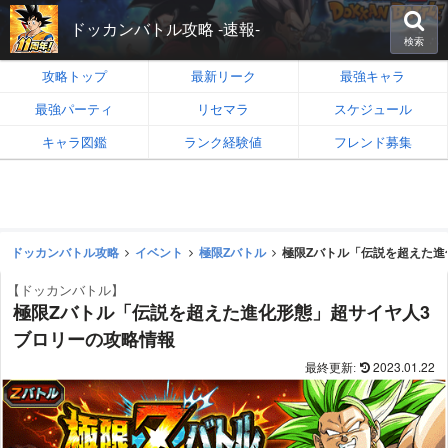
ドッカンバトル攻略 -速報-
検索
攻略トップ
最新リーク
最強キャラ
最強パーティ
リセマラ
スケジュール
キャラ図鑑
ランク経験値
フレンド募集
ドッカンバトル攻略
イベント
極限Zバトル
極限Zバトル「伝説を超えた進
【ドッカンバトル】
極限Zバトル「伝説を超えた進化形態」超サイヤ人3
ブロリーの攻略情報
2023.01.22