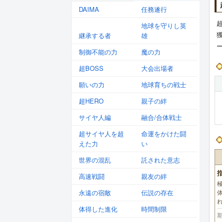
DAIMA
任務遂行
地球を守りし英
継承する者
雄
制御不能の力
魔の力
超BOSS
大会出場者
願いの力
地球育ちの戦士
超HERO
親子の絆
サイヤ人編
融合/合体戦士
超サイヤ人を超
命運をかけた闘
えた力
い
世界の混乱
託された意志
高速戦闘
親友の絆
永遠の宿敵
伝説の存在
体得した進化
時間制限
期