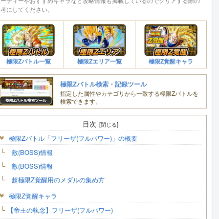
パーティーやおすすめキャラなど攻略情報も掲載しているのでクリアする際の
参考にしてください。
極限Zバトル一覧
極限Zエリア一覧
極限Z覚醒キャラ
極限Zバトル検索・記録ツール
指定した属性やカテゴリから一致する極限Zバトルを
検索できます。
目次
極限Zバトル「フリーザ(フルパワー)」の概要
敵(BOSS)情報
敵(BOSS)情報
超極限Z覚醒用のメダルの集め方
極限Z覚醒キャラ
【帝王の執念】フリーザ(フルパワー)