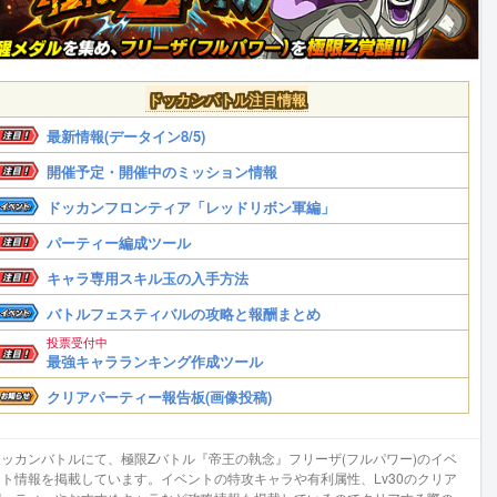
ドッカンバトル注目情報
最新情報(データイン8/5)
開催予定・開催中のミッション情報
ドッカンフロンティア「レッドリボン軍編」
パーティー編成ツール
キャラ専用スキル玉の入手方法
バトルフェスティバルの攻略と報酬まとめ
投票受付中
最強キャラランキング作成ツール
クリアパーティー報告板(画像投稿)
ドッカンバトルにて、極限Zバトル『帝王の執念』フリーザ(フルパワー)のイベ
ント情報を掲載しています。イベントの特攻キャラや有利属性、Lv30のクリア