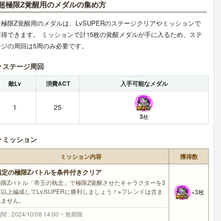
超極限Z覚醒用のメダルの集め方
超極限Z覚醒用のメダルは、LvSUPERのステージクリアやミッションで
獲得できます。 ミッションで計15枚の覚醒メダルが手に入るため、ステ
ージの周回は5周のみ必要です。
ステージ周回
敵Lv
消費ACT
入手可能なメダル
1
25
3
枚
ミッション
ミッション内容
獲得数
指定の極限Zバトルを条件付きクリア
極限Zバトル「帝王の執念」で極限Z覚醒させたキャラクターを3
体以上編成してLv.SUPERに勝利しましょう！※フレンドは含ま
×3枚
れません。
間 : 2024/10/08 14:00 ~ 無期限