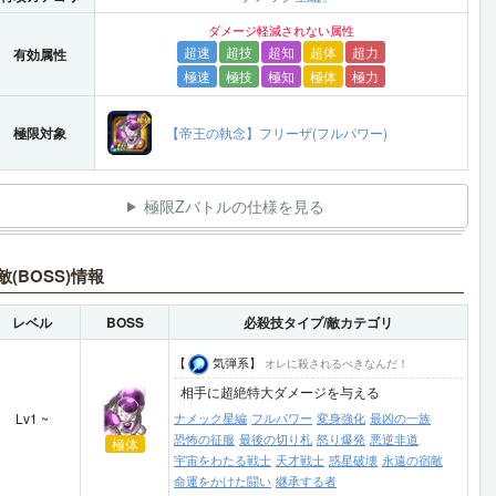
ダメージ軽減されない属性
超速
超技
超知
超体
超力
有効属性
極速
極技
極知
極体
極力
極限対象
【帝王の執念】フリーザ(フルパワー)
極限Zバトルの仕様を見る
敵(BOSS)情報
レベル
BOSS
必殺技タイプ/敵カテゴリ
【
気弾系】
オレに殺されるべきなんだ！
相手に超絶特大ダメージを与える
Lv1 ~
ナメック星編
フルパワー
変身強化
最凶の一族
恐怖の征服
最後の切り札
怒り爆発
悪逆非道
極体
宇宙をわたる戦士
天才戦士
惑星破壊
永遠の宿敵
命運をかけた闘い
継承する者