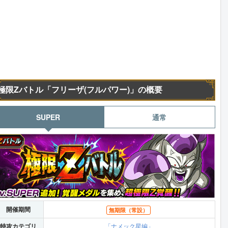
極限Zバトル「フリーザ(フルパワー)」の概要
SUPER
通常
開催期間
無期限（常設）
特攻カテゴリ
「ナメック星編」