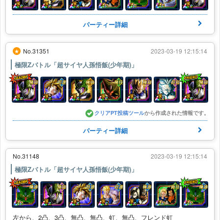
パーティー詳細
No.31351
2023-03-19 12:15:14
★
極限Zバトル「超サイヤ人孫悟飯(少年期)」
クリアPT投稿ツール
から作成された情報です。
パーティー詳細
No.31148
2023-03-19 12:15:14
極限Zバトル「超サイヤ人孫悟飯(少年期)」
左から、2凸、3凸、無凸、無凸、虹、無凸、フレンド虹