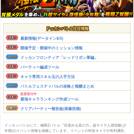
ドッカンバトル注目情報
最新情報(データイン8/5)
開催予定・開催中のミッション情報
ドッカンフロンティア「レッドリボン軍編」
パーティー編成ツール
キャラ専用スキル玉の入手方法
バトルフェスティバルの攻略と報酬まとめ
投票受付中
最強キャラランキング作成ツール
クリアパーティー報告板(画像投稿)
ドッカンバトルにて、極限Zバトル『目覚める真の力』超サイヤ人孫悟飯(少
年期)のイベント情報を掲載しています。イベントの特攻キャラや有利属性、