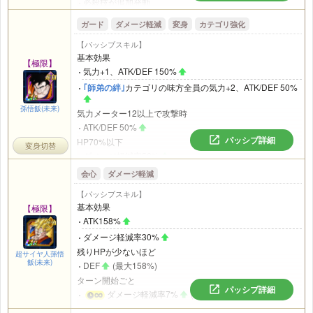
必殺技が追加発動
取得気玉1個につき
ガード
ダメージ軽減
変身
カテゴリ強化
ATK/DEF 35%
【パッシブスキル】
取得技気玉1個につき
基本効果
ATK18%
【極限】
気力+1、ATK/DEF 150%
DEF17%
｢師弟の絆｣
カテゴリの味方全員の気力+2、ATK/DEF 50%
取得技気玉2個以上または取得虹気玉1個以上
会心率とダメージ軽減率/回避率35%
孫悟飯(未来)
気力メーター12以上で攻撃時
気力メーター12以上で攻撃時
ATK/DEF 50%
ATK/DEF 150%
パッシブ詳細
HP70%以下
変身切替
HP35%以下
ダメージ軽減率58%
ダメージ軽減率17%
名称に｢トランクス｣を含むキャラ(幼年期、GTを除く)が攻
会心
ダメージ軽減
回避率18%
撃参加中の味方にいるとき
敵の
気弾系必殺技を受けるとき
【パッシブスキル】
高確率で全ての攻撃をガード
基本効果
【極限】
HP35%以上、または取得気玉7個以上で無効化する
バトル開始から4ターン目以降、HP58%以上のとき名称に
ATK158%
取得気玉8個以上で2ターンの間、
｢人造人間｣
カテゴリの
｢トランクス｣を含むキャラ(幼年期、GTを除く)がチームに
味方全員のATK/DEF 15%
ダメージ軽減率30%
いる場合
残りHPが少ないほど
変身する
超サイヤ人孫悟
飯(未来)
DEF
(最大158%)
ターン開始ごと
パッシブ詳細
ダメージ軽減率7%
(最大28%)
｢未来編｣
カテゴリの名称に｢トランクス｣を含むキャラが攻