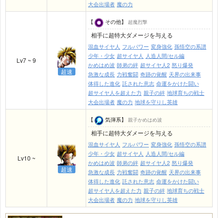
大会出場者
魔の力
【
その他】
超魔烈撃
相手に超特大ダメージを与える
混血サイヤ人
フルパワー
変身強化
孫悟空の系譜
少年・少女
超サイヤ人
人造人間/セル編
Lv7 ~ 9
かめはめ波
師弟の絆
超サイヤ人2
怒り爆発
超速
急激な成長
力戦奮闘
奇跡の覚醒
天界の出来事
体得した進化
託された意志
命運をかけた闘い
超サイヤ人を超えた力
親子の絆
地球育ちの戦士
大会出場者
魔の力
地球を守りし英雄
【
気弾系】
親子かめはめ波
相手に超特大ダメージを与える
混血サイヤ人
フルパワー
変身強化
孫悟空の系譜
少年・少女
超サイヤ人
人造人間/セル編
Lv10 ~
かめはめ波
師弟の絆
超サイヤ人2
怒り爆発
超速
急激な成長
力戦奮闘
奇跡の覚醒
天界の出来事
体得した進化
託された意志
命運をかけた闘い
超サイヤ人を超えた力
親子の絆
地球育ちの戦士
大会出場者
魔の力
地球を守りし英雄