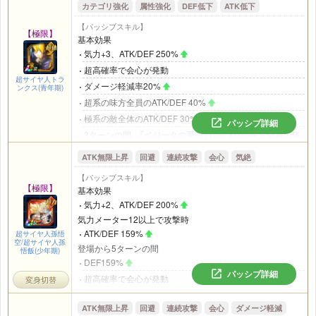
ATK60%
カテゴリ強化
属性強化
DEF低下
ATK低下
必ず追加攻撃し中確率で必殺技が発動
【パッシブスキル】
【極限】
攻撃時のターゲットの状態：
or
で必ず
基本効果
ATK低下
DEF低下
気力+3、ATK/DEF 250%
会心が発動
超高確率で会心が発動
超サイヤ人トラ
ダメージ軽減率20%
ンクス(青年期)
超系の味方全員のATK/DEF 40%
極系の敵全体のATK/DEF 30%
パッシブ詳細
3ターンの間、
｢ベジータの系譜｣
カテゴリの味方全員の気
力+2、ATK/DEF 30%
ATK無限上昇
回避
連続攻撃
会心
気絶
登場から1ターンの間
ダメージ軽減率40%
【パッシブスキル】
【極限】
気力メーター18以上で攻撃時
基本効果
ATK/DEF 200%
気力+2、ATK/DEF 200%
気力メーター12以上で攻撃時
必ず2回追加攻撃し超高確率で必殺技が発動
ATK/DEF 159%
超サイヤ人孫悟
極系の敵がいるとき、または攻撃参加中の超系の味方が3体
空/超サイヤ人孫
いるとき
登場から5ターンの間
悟飯(少年期)
気力+3、ATK200%
DEF159%
パッシブ詳細
気玉変化：知→虹
超高確率で会心が発動
変身切替
全ての攻撃をガード
必ず追加攻撃し超高確率で必殺技発動
ATK無限上昇
回避
連続攻撃
会心
ダメージ軽減
｢最凶の一族｣
または
｢恐怖の征服｣
カテゴリの敵がいるとき
必殺技を発動するとそのターン中、超高確率で敵の攻撃