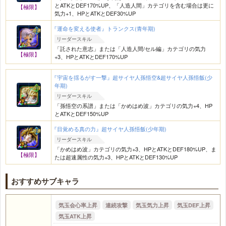
とATKとDEF170%UP、「人造人間」カテゴリを含む場合は更に
【極限】
気力+1、HPとATKとDEF30%UP
『運命を変える使者』トランクス(青年期)
リーダースキル
「託された意志」または「人造人間/セル編」カテゴリの気力
【極限】
+3、HPとATKとDEF170%UP
『宇宙を揺るがす一撃』超サイヤ人孫悟空&超サイヤ人孫悟飯(少
年期)
リーダースキル
「孫悟空の系譜」または「かめはめ波」カテゴリの気力+4、HP
とATKとDEF150%UP
『目覚める真の力』超サイヤ人孫悟飯(少年期)
リーダースキル
「かめはめ波」カテゴリの気力+3、HPとATKとDEF180%UP、ま
【極限】
たは超速属性の気力+3、HPとATKとDEF130%UP
おすすめサブキャラ
気玉会心率上昇
連続攻撃
気玉気力上昇
気玉DEF上昇
気玉ATK上昇