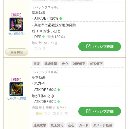
【パッシブスキル】
基本効果
【極限】
ATK/DEF 120%
高確率で必殺技が追加発動
残りHPが多いほど
セル(完全体)
DEF
(最大120%)
敵の数1体につき
パッシブ詳細
気力+2
変身切替
ATK30%
気力メーター12以上で攻撃時
回復
連続攻撃
会心
DEF低下
ATK低下
ATK/DEF 50%
【パッシブスキル】
HP40%以下
基本効果
進化する
【極限】
気力+2
ATK/DEF 60%
敵が1体のとき
セル(第一形態)
ATK/DEF 60%
必殺技を発動するたび
パッシブ詳細
気力+2(最大+6)
DEF20%
(最大60%)
連続攻撃
気玉変化
会心
ガード
ダメージ軽減
気力メーター18以上で攻撃時