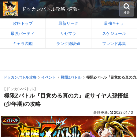
ドッカンバトル攻略 -速報-
検索
攻略トップ
最新リーク
最強キャラ
最強パーティ
リセマラ
スケジュール
キャラ図鑑
ランク経験値
フレンド募集
ドッカンバトル攻略
イベント
極限Zバトル
極限Zバトル『目覚める真の力
【ドッカンバトル】
極限Zバトル『目覚める真の力』超サイヤ人孫悟飯
(少年期)の攻略
2023.01.13