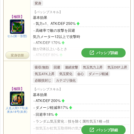
を回避
変身
気力+5、ATK150%
登場から6ターン目以降
必ず会心が発動
【パッシブスキル】
DEF59%
【極限】
基本効果
高確率で会心が発動
気力+1、ATK/DEF 250%
必ず追加攻撃し高確率で必殺技が発動
高確率で敵の攻撃を回避
必殺技を発動するとそのターン中、高確率で敵の攻撃を
セル(第一形態)
気力メーター12以上で攻撃時
回避
ATK/DEF 170%
回避すると
敵が2体以上いるとき
ATK/DEF 59%
パッシブ詳細
ATK/DEF 80%
変身切替
会心率/回避率18%
吸収/無効
回避
連続攻撃
気玉気力上昇
気玉DEF上昇
敵が3体以上いるとき
ATK/DEF 70%
気玉ATK上昇
気玉変化
会心
ダメージ軽減
必殺技封じ
会心率/回避率17%
カテゴリ強化
HP50%以上
【極限】
【パッシブスキル】
気力+2
基本効果
必ず追加攻撃し高確率で必殺技が発動
ATK/DEF 200%
ダメージ軽減率/会心率/回避率17%
ダメージ軽減率17%
人造人間17号(未
来)&18号(未来)
バトル開始から3ターン目以降
回避率18%
17号を吸収する
ランダム気玉変化：技を除く属性気玉1種→技
技気玉か虹気玉取得時の気力上昇量+1
パッシブ詳細