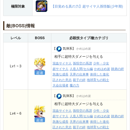
極限対象
【目覚める真の力】超サイヤ人孫悟飯(少年期)
敵(BOSS)情報
レベル
BOSS
必殺技タイプ/敵カテゴリ
【
気弾系】
かめはめ波
相手に超特大ダメージを与える
混血サイヤ人
孫悟空の系譜
少年・少女
Lv1 ~ 3
超サイヤ人
人造人間/セル編
かめはめ波
師弟の絆
超速
急激な成長
天界の出来事
体得した進化
託された意志
親子の絆
地球育ちの戦士
大会出場者
魔の力
【
気弾系】
かめはめ波
相手に超特大ダメージを与える
混血サイヤ人
孫悟空の系譜
少年・少女
Lv4 ~ 6
超サイヤ人
人造人間/セル編
かめはめ波
師弟の絆
超速
急激な成長
天界の出来事
体得した進化
託された意志
親子の絆
地球育ちの戦士