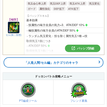
撃参加中の味方にいるとき
気玉会心率上昇
気玉DEF上昇
気玉ATK上昇
気玉変化
ATK/DEF 120%
ガード
属性強化
DEF低下
ATK低下
中確率で会心が発動
【パッシブスキル】
【極限】
基本効果
技属性の味方全員の気力+3、ATK/DEF 10%
極技属性の味方全員のATK/DEF 50%
セル(第二形態)
ランダム気玉変化：技を除く属性気玉1種→技
取得気玉1個につき
ATK/DEF 50%
パッシブ詳細
取得技気玉1個につき
ATK/DEF 20%
会心率10%
「人造人間/セル編」カテゴリのキャラ
チームに自身の他に極系の味方が2体以上いるとき
HP50%以下で気玉変化：全気玉→技
チームに自身の他に技属性の味方が3体以上いるとき
ドッカンバトル攻略メニュー
登場から4ターンの間、全ての攻撃をガード
PT編成ツール
フレンド募集