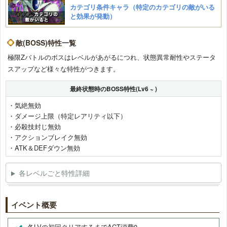
カテゴリ条件キャラ（特定のカテゴリの敵がいる
と効果が発動）
敵(BOSS)特性一覧
極限Zバトルのボスはレベルがあがるにつれ、状態異常耐性やステータ
スアップなど様々な特性がつきます。
最終状態時のBOSS特性(Lv6 ~ )
・気絶無効
・ダメージ上限（特定レアリティ以下）
・必殺技封じ無効
・アクションブレイク無効
・ATK＆DEFダウン無効
各レベルごと特性詳細
イベント概要
各LVの初回クリアするまでACT消費0