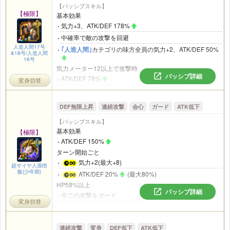
DEF258%
【パッシブスキル】
【極限】
基本効果
会心率とダメージ軽減率58%
気力+3、ATK/DEF 178%
取得速気玉3個以上
中確率で敵の攻撃を回避
ATK258%
人造人間17号
｢人造人間｣
カテゴリの味方全員の気力+2、ATK/DEF 50%
DEF158%
&18号/人造人間
16号
必殺技が追加発動
気力メーター12以上で攻撃時
取得気玉6個以上
パッシブ詳細
ATK/DEF 78%
変身切替
必殺技が追加発動
HP66%以上
2ターンの間、
｢つながる希望｣
または
｢師弟の絆｣
カテゴリ
気力+3
の味方全員のATK/DEF 58%
DEF無限上昇
連続攻撃
会心
ガード
ATK低下
回避率20%
【パッシブスキル】
敵の攻撃を回避すると
基本効果
【極限】
そのターン中DEF35%
ATK/DEF 150%
3ターンの間、必ず追加攻撃し高確率で必殺技が発動
ターン開始ごと
気力+2(最大+8)
超サイヤ人孫悟
飯(少年期)
ATK/DEF 20%
(最大80%)
HP58%以上
パッシブ詳細
全ての攻撃をガード
変身切替
高確率で必殺技が追加発動
｢人造人間｣
カテゴリの敵がいるとき
連続攻撃
変身
DEF低下
ATK低下
高確率で会心が発動