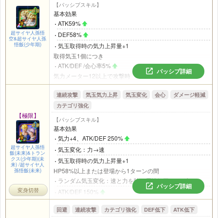
【パッシブスキル】
基本効果
ATK59%
超サイヤ人孫悟
DEF58%
空&超サイヤ人孫
悟飯(少年期)
気玉取得時の気力上昇量+1
取得気玉1個につき
ATK/DEF /会心率5%
パッシブ詳細
気力メーター12以上で攻撃時
ATK59%
連続攻撃
気玉気力上昇
気玉変化
会心
ダメージ軽減
DEF58%
カテゴリ強化
気力メーター18以上で攻撃時
【極限】
ATK59%
【パッシブスキル】
DEF58%
基本効果
アクティブスキル発動ターンまたは気力メーター20以上で
気力+4、ATK/DEF 250%
攻撃時
超サイヤ人孫悟
気玉変化：力→速
飯(未来)&トラン
必殺技が追加発動
クス(少年期)(未
気玉取得時の気力上昇量+1
来) /超サイヤ人
HP58%以上または登場から1ターンの間
孫悟飯(未来)
ランダム気玉変化：速と力を除く属性気玉1種→速
パッシブ詳細
変身切替
ATK/DEF 150%
取得気玉3個以上
回避
連続攻撃
カテゴリ強化
DEF低下
ATK低下
ATK158%