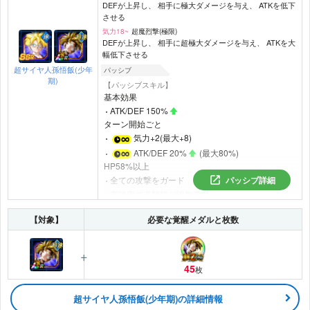
DEFが上昇し、 相手に極大ダメージを与え、 ATKを低下
させる
気力18~
超魔烈撃(極限)
DEFが上昇し、 相手に超極大ダメージを与え、 ATKを大
幅低下させる
超サイヤ人孫悟飯(少年
パッシブ
期)
【パッシブスキル】
基本効果
ATK/DEF 150%
ターン開始ごと
気力+2(最大+8)
ATK/DEF 20%
(最大80%)
HP58%以上
全ての攻撃をガード
パッシブ詳細
高確率で必殺技が追加発動
｢人造人間｣
カテゴリの敵がいるとき
【対象】
必要な覚醒メダルと枚数
高確率で会心が発動
45
枚
超サイヤ人孫悟飯(少年期)の詳細情報