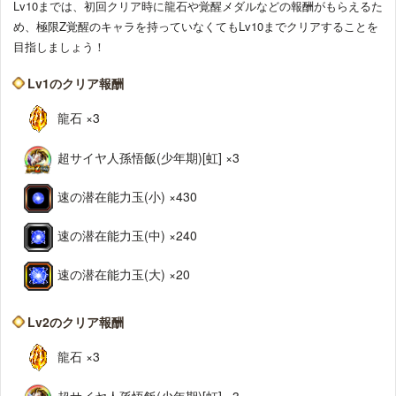
Lv10までは、初回クリア時に龍石や覚醒メダルなどの報酬がもらえるた
め、極限Z覚醒のキャラを持っていなくてもLv10までクリアすることを
目指しましょう！
Lv1のクリア報酬
龍石 ×3
超サイヤ人孫悟飯(少年期)[虹] ×3
速の潜在能力玉(小) ×430
速の潜在能力玉(中) ×240
速の潜在能力玉(大) ×20
Lv2のクリア報酬
龍石 ×3