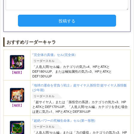
投稿する
おすすめリーダーキャラ
『完全体の真価』セル(完全体)
リーダースキル
「人造人間/セル編」カテゴリの気力+4、HPとATKと
DEF180%UP、または極知属性の気力+3、HPとATKと
【極限】
DEF130%UP
『地球の運命を背負う戦士』超サイヤ人孫悟空/超サイヤ人孫悟飯
(少年期)
リーダースキル
「超サイヤ人」または「孫悟空の系譜」カテゴリの気力+3、HP
【極限】
とATKとDEF170%UP、「人造人間/セル編」カテゴリを含む場合
は更に気力+1、HPとATKとDEF30%UP
『超絶パワーの究極生命体』セル(第一形態)
リーダースキル
「人造人間/セル編」または「力の吸収」カテゴリの気力+3、HP