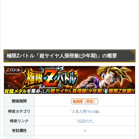
極限Zバトル「超サイヤ人孫悟飯(少年期)」の概要
開催期間
無期限（常設）
特攻カテゴリ
「人造人間/セル編」
特攻リンク
「伝説の力」
有効属性
–