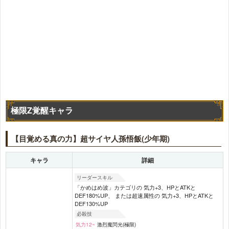
極限Z覚醒キャラ
【目覚める真の力】超サイヤ人孫悟飯(少年期)
キャラ
詳細
リーダースキル
「かめはめ波」カテゴリの 気力+3、HPとATKと
DEF180%UP、 または超速属性の 気力+3、HPとATKと
DEF130%UP
必殺技
気力12~
激烈魔閃光(極限)