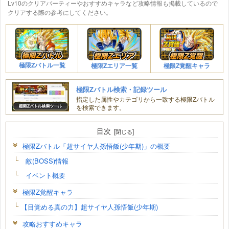
Lv10のクリアパーティーやおすすめキャラなど攻略情報も掲載しているので
クリアする際の参考にしてください。
極限Zバトル一覧
極限Zエリア一覧
極限Z覚醒キャラ
極限Zバトル検索・記録ツール
指定した属性やカテゴリから一致する極限Zバトル
を検索できます。
目次
極限Zバトル「超サイヤ人孫悟飯(少年期)」の概要
敵(BOSS)情報
イベント概要
極限Z覚醒キャラ
【目覚める真の力】超サイヤ人孫悟飯(少年期)
攻略おすすめキャラ