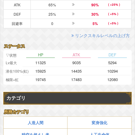
ATK
65%
90%
( +25% )
DEF
25%
30%
( +5% )
回避率
0
5%
( +5% )
リンクスキルレベルの上げ方
ステータス
HP
ATK
DEF
▽状態
11325
9035
5294
Lv最大
15925
14435
10294
潜在100%(虹)
19745
17483
12080
極限+虹
カテゴリ
所持カテゴリ
人造人間
変身強化
時空を超えし者
人工生命体