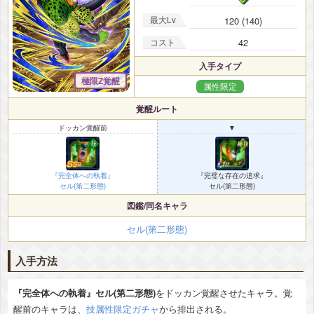
最大Lv
120 (140)
コスト
42
入手タイプ
極限Z覚醒
属性限定
覚醒ルート
ドッカン覚醒前
▼
『完全体への執着』
『完璧な存在の追求』
セル(第二形態)
セル(第二形態)
図鑑/同名キャラ
セル(第二形態)
入手方法
『完全体への執着』セル(第二形態)
をドッカン覚醒させたキャラ。覚
醒前のキャラは、
技属性限定ガチャ
から排出される。