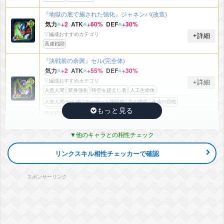
『地獄の底で施された強化』ジャネンバ(改造)
気力
+2
ATK
+60%
DEF
+30%
▽編成おすすめカテゴリ
+詳細
高速戦闘
『決戦前の余興』セル(完全体)
気力
+2
ATK
+55%
DEF
+30%
▽編成おすすめカテゴリ
+詳細
人造人間
変身強化
時空を超えし者
人工生命体
人造人間/セル編
ターゲット孫悟空
力の吸収
永遠の宿敵
高速戦闘
世界の混乱
『滲み出る恐怖』セルーザ
他のキャラとの相性チェック
気力
+2
ATK
+60%
DEF
+30%
▽編成おすすめカテゴリ
+詳細
リンクスキル相性チェッカーで確認
変身強化
『寡黙な処刑人』魔人ブウ(純粋悪)
スポンサーリンク
気力
+2
ATK
+55%
DEF
+5%
▽編成おすすめカテゴリ
+詳細
変身強化
人工生命体
力の吸収
永遠の宿敵
世界の混乱
『底なしの怒りの化身』ゴクウブラック(超サイヤ人ロゼ)(分身)