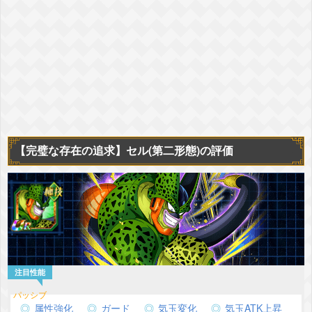
【完璧な存在の追求】セル(第二形態)の評価
属性強化
ガード
気玉変化
気玉ATK上昇