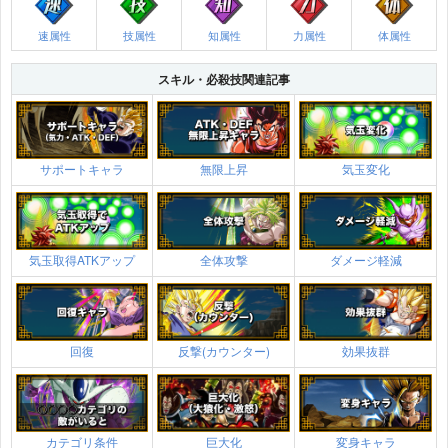
速属性
技属性
知属性
力属性
体属性
スキル・必殺技関連記事
サポートキャラ
無限上昇
気玉変化
気玉取得ATKアップ
全体攻撃
ダメージ軽減
回復
反撃(カウンター)
効果抜群
カテゴリ条件
巨大化
変身キャラ