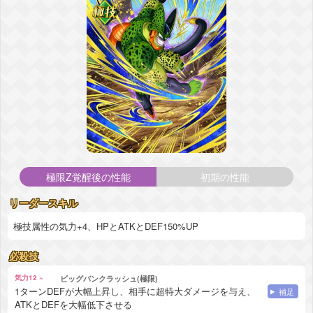
極限Z覚醒後の性能
初期の性能
リーダースキル
極技属性の気力+4、HPとATKとDEF150%UP
必殺技
気力12 ~
ビッグバンクラッシュ(極限)
1ターンDEFが大幅上昇し、相手に超特大ダメージを与え、
補足
ATKとDEFを大幅低下させる