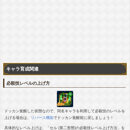
[体]
気力
+4
ATK
+45%
DEF
+30%
回避
+5%
▽編成おすすめカテゴリ
+詳細
時空を超えし者
高速戦闘
世界の混乱
『底なしの怒りの化身』ゴクウブラック(超サイヤ人ロゼ)(分身)
[体]
気力
+4
ATK
+45%
DEF
+30%
回避
+5%
▽編成おすすめカテゴリ
+詳細
時空を超えし者
高速戦闘
世界の混乱
『底なしの怒りの化身』ゴクウブラック(超サイヤ人ロゼ)(分身)
キャラ育成関連
[力]
気力
+4
ATK
+45%
DEF
+30%
回避
+5%
▽編成おすすめカテゴリ
+詳細
必殺技レベルの上げ方
時空を超えし者
高速戦闘
世界の混乱
『底なしの怒りの化身』ゴクウブラック(超サイヤ人ロゼ)(分身)
[力]
気力
+4
ATK
+45%
DEF
+30%
回避
+5%
ドッカン覚醒した状態なので、同名キャラを利用して必殺技のレベルを
▽編成おすすめカテゴリ
+詳細
上げる場合は、
リバース機能
でドッカン覚醒前に戻しましょう！
時空を超えし者
高速戦闘
世界の混乱
具体的なレベル上げは、「セル (第二形態)の必殺技レベル上げ方法」を