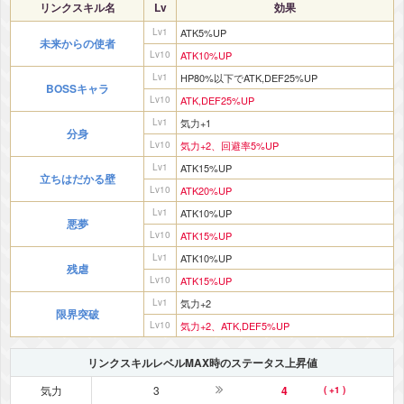
リンクスキル名
Lv
効果
Lv1
ATK5%UP
未来からの使者
Lv10
ATK10%UP
Lv1
HP80%以下でATK,DEF25%UP
BOSSキャラ
Lv10
ATK,DEF25%UP
Lv1
気力+1
分身
Lv10
気力+2、回避率5%UP
Lv1
ATK15%UP
立ちはだかる壁
Lv10
ATK20%UP
Lv1
ATK10%UP
悪夢
Lv10
ATK15%UP
Lv1
ATK10%UP
残虐
Lv10
ATK15%UP
Lv1
気力+2
限界突破
Lv10
気力+2、ATK,DEF5%UP
リンクスキルレベルMAX時のステータス上昇値
気力
3
4
( +1 )