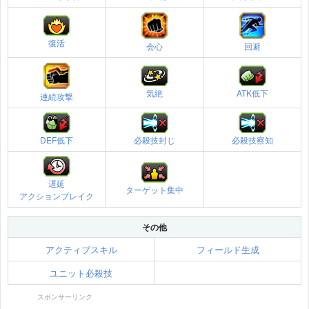
復活
会心
回避
気絶
ATK低下
連続攻撃
DEF低下
必殺技封じ
必殺技察知
遅延
ターゲット集中
アクションブレイク
その他
アクティブスキル
フィールド生成
ユニット必殺技
スポンサーリンク