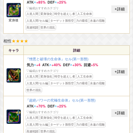
ATK
+85%
DEF
+25%
▽編成おすすめカテゴリ
+詳細
人造人間
変身強化
時空を超えし者
人工生命体
変身後
人造人間/セル編
ターゲット孫悟空
力の吸収
永遠の宿敵
高速戦闘
世界の混乱
相性
★
★
★
★
キャラ
詳細
『憎悪と破壊の生命体』セル(第一形態)
気力
+4
ATK
+40%
DEF
+30%
回避
+5%
▽編成おすすめカテゴリ
+詳細
人造人間
変身強化
時空を超えし者
人工生命体
人造人間/セル編
ターゲット孫悟空
力の吸収
永遠の宿敵
世界の混乱
『超絶パワーの究極生命体』セル(第一形態)
ATK
+70%
DEF
+25%
▽編成おすすめカテゴリ
+詳細
人造人間
変身強化
時空を超えし者
人工生命体
人造人間/セル編
ターゲット孫悟空
力の吸収
永遠の宿敵
高速戦闘
世界の混乱