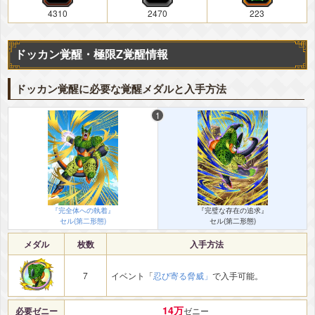
4310
2470
223
ドッカン覚醒・極限Z覚醒情報
ドッカン覚醒に必要な覚醒メダルと入手方法
『完全体への執着』
『完璧な存在の追求』
セル(第二形態)
セル(第二形態)
メダル
枚数
入手方法
7
イベント「
忍び寄る脅威」
で入手可能。
14万
必要ゼニー
ゼニー