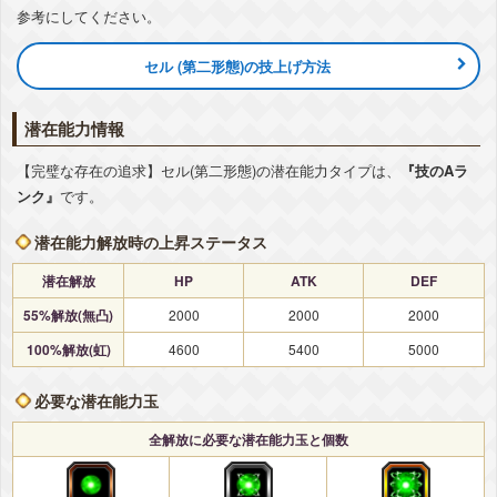
参考にしてください。
セル (第二形態)の技上げ方法
潜在能力情報
【完璧な存在の追求】セル(第二形態)の潜在能力タイプは、
『技のAラ
ンク』
です。
潜在能力解放時の上昇ステータス
潜在解放
HP
ATK
DEF
55%解放(無凸)
2000
2000
2000
100%解放(虹)
4600
5400
5000
必要な潜在能力玉
全解放に必要な潜在能力玉と個数