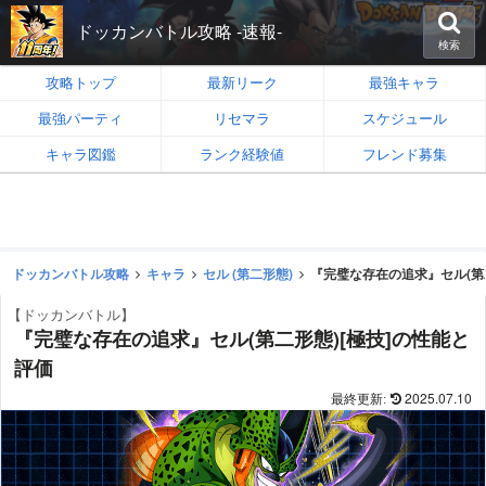
ドッカンバトル攻略 -速報-
検索
攻略トップ
最新リーク
最強キャラ
最強パーティ
リセマラ
スケジュール
キャラ図鑑
ランク経験値
フレンド募集
ドッカンバトル攻略
キャラ
セル (第二形態)
『完璧な存在の追求』セル(第
【ドッカンバトル】
『完璧な存在の追求』セル(第二形態)[極技]の性能と
評価
2025.07.10