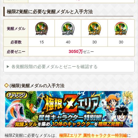
極限Z覚醒に必要な覚醒メダルと入手方法
覚醒メダル
15
40
30
30
必要数
3050万
必要ゼニー
ゼニー
各覚醒段階の必要メダルとゼニーを確認する
(極限)覚醒メダルの入手方法
極限Z覚醒に必要なメダルは、
極限Zエリア 属性キャラクター特別編
に