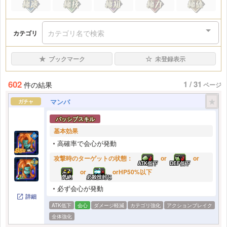
カテゴリ名で検索
カテゴリ
★
☆
ブックマーク
未登録表示
602
1 / 31
件の結果
ページ
★
マンバ
ガチャ
パッシブスキル
基本効果
高確率で会心が発動
攻撃時のターゲットの状態：
or
or
ATK低下
DEF低下
or
orHP50%以下
気絶
必殺技封じ
必ず会心が発動
詳細
ATK低下
会心
ダメージ軽減
カテゴリ強化
アクションブレイク
全体強化