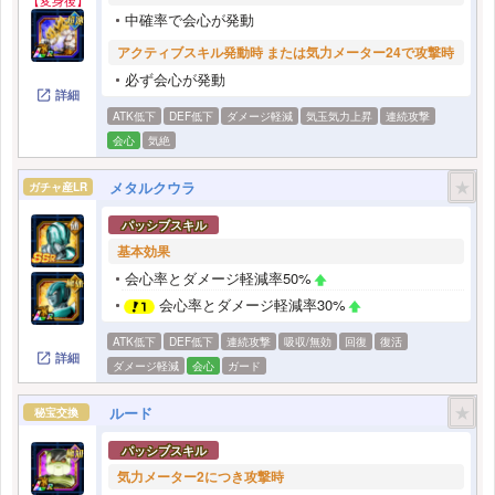
【変身後】
中確率で会心が発動
アクティブスキル発動時 または気力メーター24で攻撃時
必ず会心が発動
詳細
ATK低下
DEF低下
ダメージ軽減
気玉気力上昇
連続攻撃
会心
気絶
★
メタルクウラ
ガチャ産LR
パッシブスキル
基本効果
会心率とダメージ軽減率50%
会心率とダメージ軽減率30%
ATK低下
DEF低下
連続攻撃
吸収/無効
回復
復活
詳細
ダメージ軽減
会心
ガード
★
ルード
秘宝交換
パッシブスキル
気力メーター2につき攻撃時