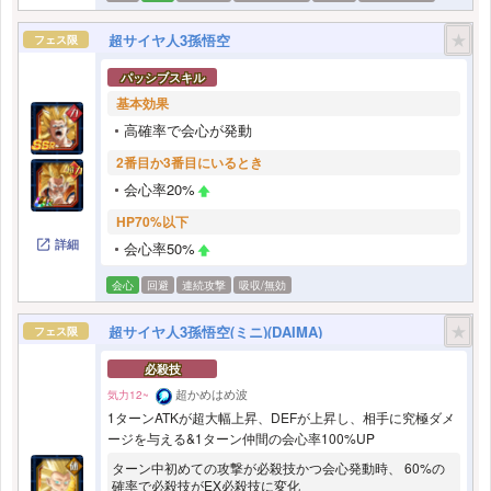
★
超サイヤ人3孫悟空
フェス限
パッシブスキル
基本効果
高確率で会心が発動
2番目か3番目にいるとき
会心率20%
HP70%以下
詳細
会心率50%
会心
回避
連続攻撃
吸収/無効
★
超サイヤ人3孫悟空(ミニ)(DAIMA)
フェス限
必殺技
超かめはめ波
気力12~
1ターンATKが超大幅上昇、DEFが上昇し、相手に究極ダメ
ージを与える&1ターン仲間の会心率100%UP
ターン中初めての攻撃が必殺技かつ会心発動時、 60%の
確率で必殺技がEX必殺技に変化