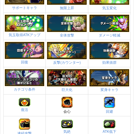
サポートキャラ
無限上昇
気玉変化
気玉取得ATKアップ
全体攻撃
ダメージ軽減
回復
反撃(カウンター)
効果抜群
カテゴリ条件
巨大化
変身キャラ
復活
会心
回避
気絶
ATK低下
連続攻撃