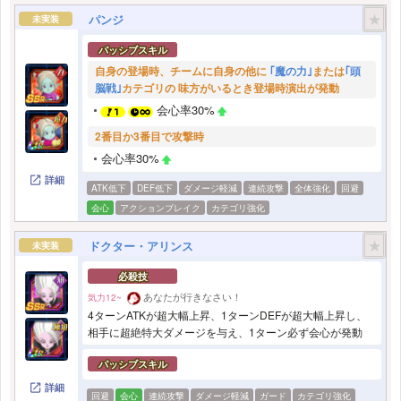
★
パンジ
未実装
パッシブスキル
自身の登場時、チームに自身の他に
｢魔の力｣
または
｢頭
脳戦｣
カテゴリの 味方がいるとき登場時演出が発動
会心率30%
2番目か3番目で攻撃時
会心率30%
詳細
ATK低下
DEF低下
ダメージ軽減
連続攻撃
全体強化
回避
会心
アクションブレイク
カテゴリ強化
★
ドクター・アリンス
未実装
必殺技
あなたが行きなさい！
気力12~
4ターンATKが超大幅上昇、1ターンDEFが超大幅上昇し、
相手に超絶特大ダメージを与え、1ターン必ず会心が発動
パッシブスキル
詳細
回避
会心
連続攻撃
ダメージ軽減
ガード
カテゴリ強化