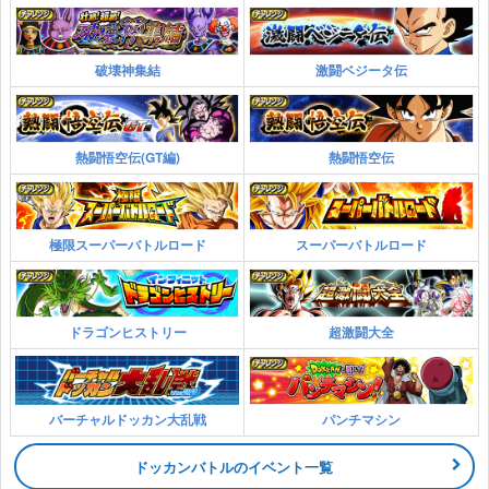
破壊神集結
激闘ベジータ伝
熱闘悟空伝(GT編)
熱闘悟空伝
極限スーパーバトルロード
スーパーバトルロード
ドラゴンヒストリー
超激闘大全
バーチャルドッカン大乱戦
パンチマシン
ドッカンバトルのイベント一覧