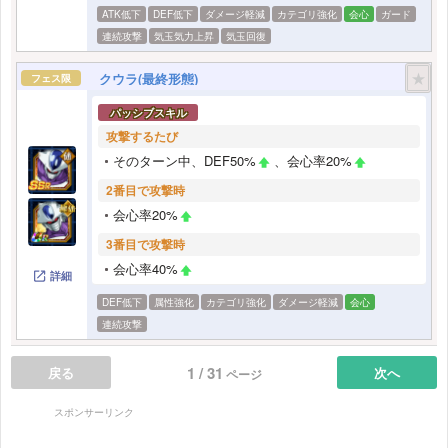
ATK低下
DEF低下
ダメージ軽減
カテゴリ強化
会心
ガード
連続攻撃
気玉気力上昇
気玉回復
★
クウラ(最終形態)
フェス限
パッシブスキル
攻撃するたび
そのターン中、DEF50%
、会心率20%
2番目で攻撃時
会心率20%
3番目で攻撃時
会心率40%
詳細
DEF低下
属性強化
カテゴリ強化
ダメージ軽減
会心
連続攻撃
1 / 31
戻る
次へ
ページ
スポンサーリンク