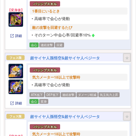
パッシブスキル
【変身後】
1番目にいるとき
高確率で会心が発動
敵の攻撃を回避するたび
そのターン中会心率/回避率10%
詳細
会心
連続攻撃
回避
★
超サイヤ人孫悟空&超サイヤ人ベジータ
フェス限
パッシブスキル
気力メーター18以上で攻撃時
高確率で会心が発動
ATK低下
DEF低下
連続攻撃
ダメージ軽減
気玉気力上昇
会心
変身
詳細
★
超サイヤ人孫悟空&超サイヤ人ベジータ
フェス限
パッシブスキル
気力メーター18以上で攻撃時