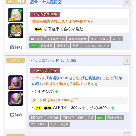
★
超サイヤ人孫悟空
ガチャ産LR
パッシブスキル
自身か味方の復活スキルが発動すると
超高確率で会心が発動
DEF低下
DEF無限上昇
効果抜群攻撃
ダメージ軽減
ガード
会心
連続攻撃
属性強化
復活
アクションブレイク
詳細
★
ピッコロ(レッドリボン軍)
ガチャ
パッシブスキル
チームに
｢劇場版HERO｣
または
｢任務遂行｣
または
｢師弟
の絆｣
カテゴリの味方が4体以上いるとき
会心率50%
ターン終了時にHP30%以下
ATK/DEF 300%
、会心率50%
詳細
DEF低下
全体強化
ATK低下
回復
回避
会心
必殺技察知
アンチK.O.
ダメージ軽減