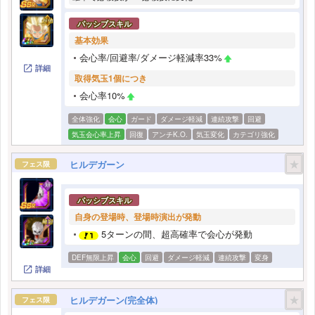
パッシブスキル
基本効果
会心率/回避率/ダメージ軽減率33%
詳細
取得気玉1個につき
会心率10%
全体強化
会心
ガード
ダメージ軽減
連続攻撃
回避
気玉会心率上昇
回復
アンチK.O.
気玉変化
カテゴリ強化
★
ヒルデガーン
フェス限
パッシブスキル
自身の登場時、登場時演出が発動
5ターンの間、超高確率で会心が発動
DEF無限上昇
会心
回避
ダメージ軽減
連続攻撃
変身
詳細
★
ヒルデガーン(完全体)
フェス限