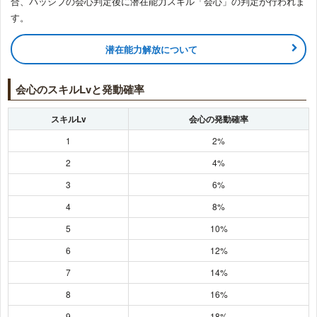
合、パッシブの会心判定後に潜在能力スキル「会心」の判定が行われま
す。
潜在能力解放について
会心のスキルLvと発動確率
スキルLv
会心の発動確率
1
2%
2
4%
3
6%
4
8%
5
10%
6
12%
7
14%
8
16%
9
18%