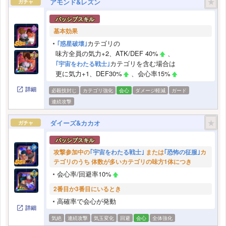
★
アモンド&レズン
ガチャ
パッシブスキル
基本効果
カテゴリの
｢惑星破壊｣
味方全員の気力+2、ATK/DEF 40%
、
カテゴリを含む場合は
｢宇宙をわたる戦士｣
更に気力+1、DEF30%
、会心率15%
詳細
必殺技封じ
カテゴリ強化
会心
ダメージ軽減
ガード
連続攻撃
★
ダイーズ&カカオ
ガチャ
パッシブスキル
攻撃参加中の
｢宇宙をわたる戦士｣
または
｢恐怖の征服｣
カ
テゴリのうち 体数が多いカテゴリの味方1体につき
会心率/回避率10%
2番目か3番目にいるとき
高確率で会心が発動
詳細
気絶
連続攻撃
気玉変化
回避
会心
全体強化