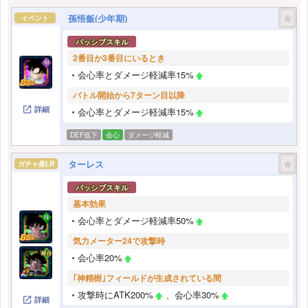
★
孫悟飯(少年期)
イベント
パッシブスキル
2番目か3番目にいるとき
会心率とダメージ軽減率15%
バトル開始から7ターン目以降
詳細
会心率とダメージ軽減率15%
DEF低下
会心
ダメージ軽減
★
ターレス
ガチャ産LR
パッシブスキル
基本効果
会心率とダメージ軽減率50%
気力メーター24で攻撃時
会心率20%
｢神精樹｣フィールドが生成されている間
攻撃時にATK200%
、会心率30%
詳細