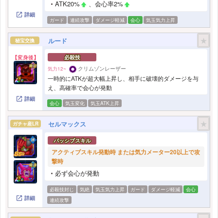
ATK20%
、会心率2%
詳細
ガード
連続攻撃
ダメージ軽減
会心
気玉気力上昇
★
ルード
秘宝交換
【変身後】
必殺技
クリムゾンレーザー
気力12~
一時的にATKが超大幅上昇し、相手に破壊的ダメージを与
え、高確率で会心が発動
詳細
会心
気玉変化
気玉ATK上昇
★
セルマックス
ガチャ産LR
パッシブスキル
アクティブスキル発動時 または気力メーター20以上で攻
撃時
必ず会心が発動
必殺技封じ
気絶
気玉気力上昇
ガード
ダメージ軽減
会心
詳細
連続攻撃