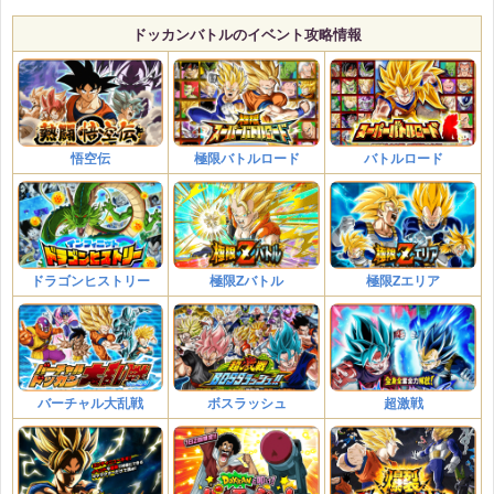
ドッカンバトルのイベント攻略情報
悟空伝
極限バトルロード
バトルロード
ドラゴンヒストリー
極限Zバトル
極限Zエリア
バーチャル大乱戦
ボスラッシュ
超激戦