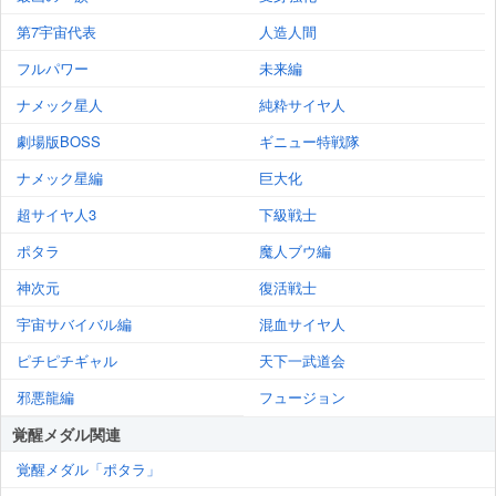
第7宇宙代表
人造人間
フルパワー
未来編
ナメック星人
純粋サイヤ人
劇場版BOSS
ギニュー特戦隊
ナメック星編
巨大化
超サイヤ人3
下級戦士
ポタラ
魔人ブウ編
神次元
復活戦士
宇宙サバイバル編
混血サイヤ人
ピチピチギャル
天下一武道会
邪悪龍編
フュージョン
覚醒メダル関連
覚醒メダル「ポタラ」