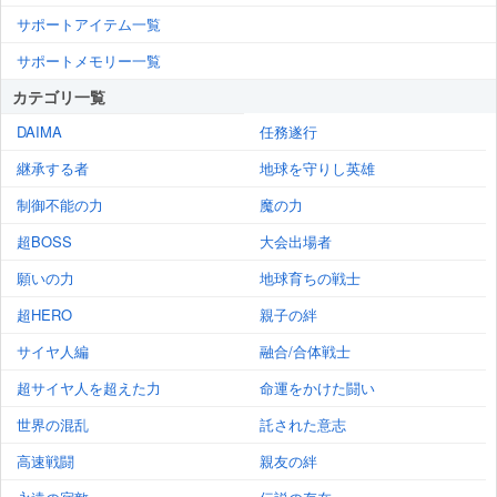
サポートアイテム一覧
サポートメモリー一覧
カテゴリ一覧
DAIMA
任務遂行
継承する者
地球を守りし英雄
制御不能の力
魔の力
超BOSS
大会出場者
願いの力
地球育ちの戦士
超HERO
親子の絆
サイヤ人編
融合/合体戦士
超サイヤ人を超えた力
命運をかけた闘い
世界の混乱
託された意志
高速戦闘
親友の絆