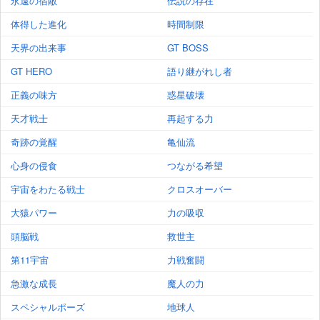
永遠の宿敵
伝説の存在
体得した進化
時間制限
天界の出来事
GT BOSS
GT HERO
語り継がれし者
正義の味方
惑星破壊
天才戦士
再起する力
奇跡の覚醒
亀仙流
心身の侵食
つながる希望
宇宙をわたる戦士
クロスオーバー
大猿パワー
力の吸収
頭脳戦
救世主
第11宇宙
力戦奮闘
急激な成長
魔人の力
スペシャルポーズ
地球人