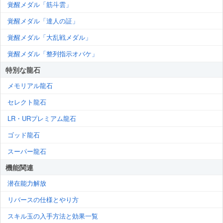
覚醒メダル「筋斗雲」
覚醒メダル「達人の証」
覚醒メダル「大乱戦メダル」
覚醒メダル「整列指示オバケ」
特別な龍石
メモリアル龍石
セレクト龍石
LR・URプレミアム龍石
ゴッド龍石
スーパー龍石
機能関連
潜在能力解放
リバースの仕様とやり方
スキル玉の入手方法と効果一覧