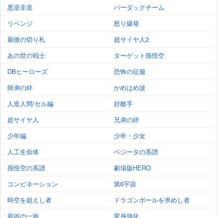
悪逆非道
バーダックチーム
リベンジ
怒り爆発
最後の切り札
超サイヤ人2
あの世の戦士
ターゲット孫悟空
DBヒーローズ
恐怖の征服
師弟の絆
かめはめ波
人造人間/セル編
好敵手
超サイヤ人
兄弟の絆
少年編
少年・少女
人工生命体
ベジータの系譜
孫悟空の系譜
劇場版HERO
コンビネーション
第6宇宙
時空を超えし者
ドラゴンボールを求めし者
最凶の一族
変身強化