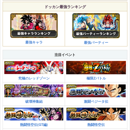
ドッカン最強ランキング
最強キャラ
最強パーティー
注目イベント
究極のレッドゾーン
極限Zバトル
破壊神集結
激闘ベジータ伝
熱闘悟空伝(GT編)
熱闘悟空伝