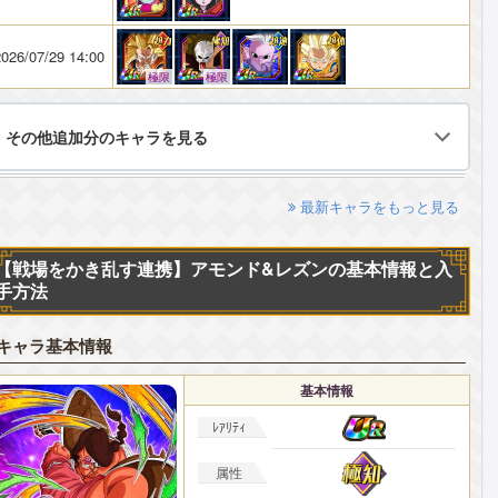
026/07/29 14:00
極限
極限
その他追加分のキャラを見る
最新キャラをもっと見る
【戦場をかき乱す連携】アモンド&レズンの基本情報と入
手方法
キャラ基本情報
基本情報
ﾚｱﾘﾃｨ
属性