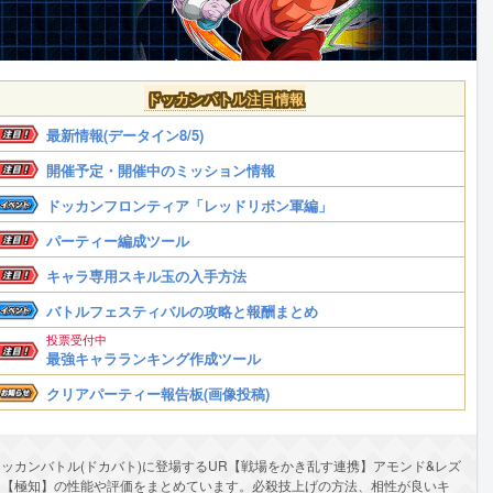
ドッカンバトル注目情報
最新情報(データイン8/5)
開催予定・開催中のミッション情報
ドッカンフロンティア「レッドリボン軍編」
パーティー編成ツール
キャラ専用スキル玉の入手方法
バトルフェスティバルの攻略と報酬まとめ
投票受付中
最強キャラランキング作成ツール
クリアパーティー報告板(画像投稿)
ドッカンバトル(ドカバト)に登場するUR【戦場をかき乱す連携】アモンド&レズ
ン【極知】の性能や評価をまとめています。必殺技上げの方法、相性が良いキ