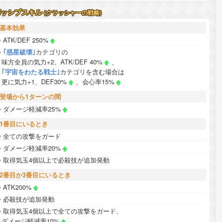
パッシブスキル
(クラッシャーの戦略)
基本効果
ATK/DEF 250%
｢惑星破壊｣
カテゴリの
味方全員の気力+2、ATK/DEF 40%
、
｢宇宙をわたる戦士｣
カテゴリを含む場合は
更に気力+1、DEF30%
、会心率15%
登場から1ターンの間
ダメージ軽減率25%
1番目にいるとき
全ての攻撃をガード
ダメージ軽減率20%
取得気玉4個以上で必殺技が追加発動
2番目か3番目にいるとき
ATK200%
必殺技が追加発動
取得気玉4個以上で全ての攻撃をガード、
ダメージ軽減率10%