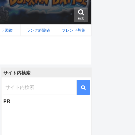
検索
ャラ図鑑
ランク経験値
フレンド募集
サイト内検索
&レズン[極知]の性能と評価
PR