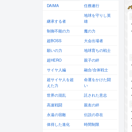
DAIMA
任務遂行
地球を守りし英
継承する者
雄
制御不能の力
魔の力
超BOSS
大会出場者
願いの力
地球育ちの戦士
超HERO
親子の絆
サイヤ人編
融合/合体戦士
超サイヤ人を超
命運をかけた闘
えた力
い
世界の混乱
託された意志
高速戦闘
親友の絆
永遠の宿敵
伝説の存在
体得した進化
時間制限