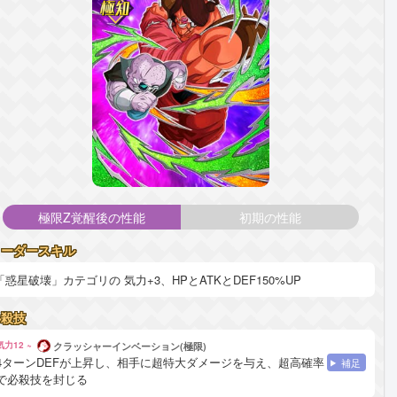
極限Z覚醒後の性能
初期の性能
リーダースキル
「惑星破壊」カテゴリの 気力+3、HPとATKとDEF150%UP
必殺技
気力12 ~
クラッシャーインベーション(極限)
4ターンDEFが上昇し、相手に超特大ダメージを与え、超高確率
補足
で必殺技を封じる