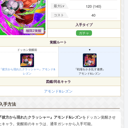
最大Lv
120 (140)
コスト
40
入手タイプ
極限Z覚醒
ガチャ
覚醒ルート
ドッカン覚醒前
▼
『彼方から現れたクラッシャー』アモンド&
『戦場をかき乱す連携』
レズン
アモンド&レズン
図鑑/同名キャラ
アモンド&レズン
入手方法
『彼方から現れたクラッシャー』アモンド&レズン
をドッカン覚醒させ
たキャラ。覚醒前のキャラは、通常ガシャから入手可能。