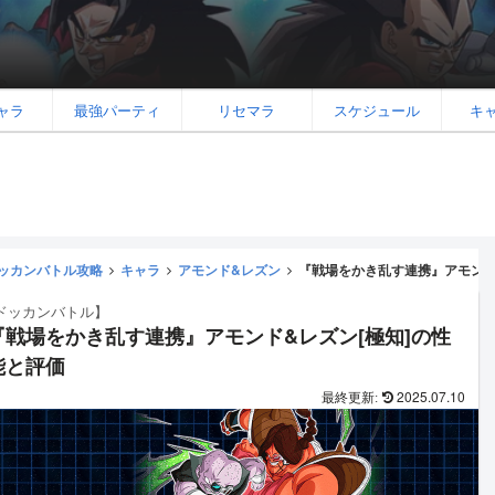
ャラ
最強パーティ
リセマラ
スケジュール
キ
ッカンバトル攻略
キャラ
アモンド&レズン
『戦場をかき乱す連携』アモンド
ドッカンバトル】
『戦場をかき乱す連携』アモンド&レズン[極知]の性
能と評価
2025.07.10