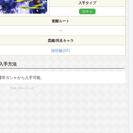
入手タイプ
ガチャ
覚醒ルート
ー
図鑑/同名キャラ
孫悟飯(GT)
入手方法
通常ガシャから入手可能。
スポンサーリンク