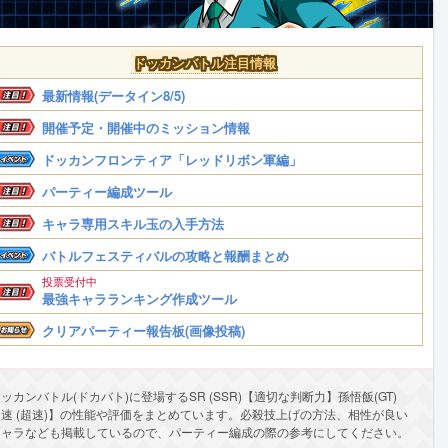
ドッカンバトル注目情報
最新情報(データイン8/5)
開催予定・開催中のミッション情報
ドッカンフロンティア「レッドリボン軍編」
パーティー編成ツール
キャラ専用スキル玉の入手方法
バトルフェスティバルの攻略と報酬まとめ
投票受付中
最強キャラランキング作成ツール
クリアパーティー報告板(画像投稿)
ッカンバトル(ドカバト)に登場するSR (SSR)【適切な判断力】孫悟飯(GT)
【速 (超速)】の性能や評価をまとめています。必殺技上げの方法、相性が良い
キャラなども掲載しているので、パーティー編成の際の参考にしてください。