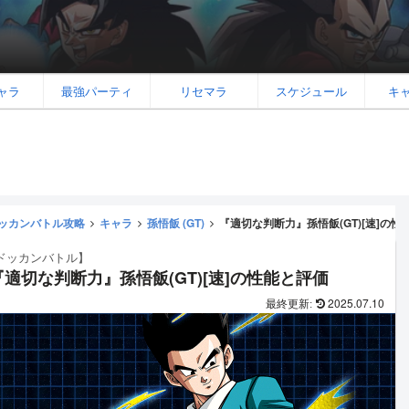
ャラ
最強パーティ
リセマラ
スケジュール
キ
ッカンバトル攻略
キャラ
孫悟飯 (GT)
『適切な判断力』孫悟飯(GT)[速]の性
ドッカンバトル】
『適切な判断力』孫悟飯(GT)[速]の性能と評価
2025.07.10