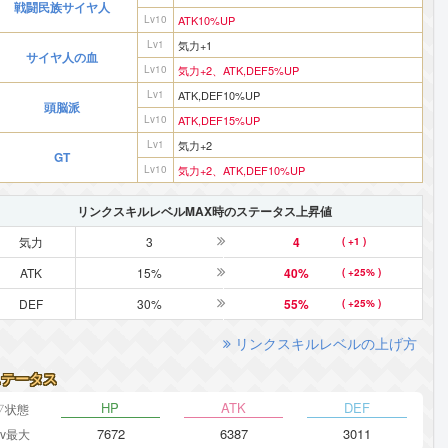
戦闘民族サイヤ人
Lv10
ATK10%UP
Lv1
気力+1
サイヤ人の血
Lv10
気力+2、ATK,DEF5%UP
Lv1
ATK,DEF10%UP
頭脳派
Lv10
ATK,DEF15%UP
Lv1
気力+2
GT
Lv10
気力+2、ATK,DEF10%UP
リンクスキルレベルMAX時のステータス上昇値
気力
3
4
( +1 )
ATK
15%
40%
( +25% )
DEF
30%
55%
( +25% )
リンクスキルレベルの上げ方
ステータス
HP
ATK
DEF
▽状態
7672
6387
3011
Lv最大