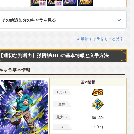
極限
極限
その他追加分のキャラを見る
最新キャラをもっと見る
【適切な判断力】孫悟飯(GT)の基本情報と入手方法
キャラ基本情報
基本情報
ﾚｱﾘﾃｨ
属性
最大Lv
60 (80)
コスト
7 (11)