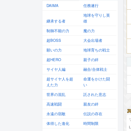
DAIMA
任務遂行
地球を守りし英
継承する者
雄
制御不能の力
魔の力
超BOSS
大会出場者
願いの力
地球育ちの戦士
超HERO
親子の絆
サイヤ人編
融合/合体戦士
超サイヤ人を超
命運をかけた闘
えた力
い
世界の混乱
託された意志
高速戦闘
親友の絆
永遠の宿敵
伝説の存在
体得した進化
時間制限