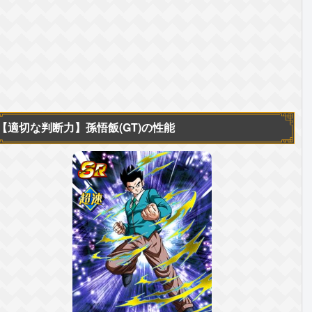
【適切な判断力】
孫悟飯(GT)の性能