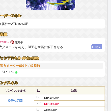
リーダースキル
全属性のATK15%UP
必殺技
気力12 ~
龍翔拳
大ダメージを与え、DEFを大幅に低下させる
補足
パッシブスキル
(学者の頭脳)
気力メーター6以上で攻撃時
ATK30%
リンクスキル
リンクスキル名
Lv
効果
Lv1
DEF20%UP
冷静な判断
Lv10
DEF25%UP
Lv1
ATK5%UP