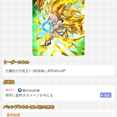
リーダースキル
力属性が力気玉1つ取得毎にATK30%UP
必殺技
気力12 ~
超かめはめ波
相手に超特大ダメージを与える
補足
パッシブスキル
(闘い続ける勇気)
基本効果