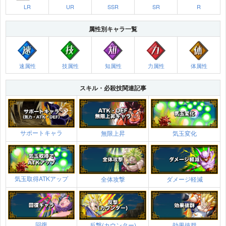
LR
UR
SSR
SR
R
属性別キャラ一覧
速属性
技属性
知属性
力属性
体属性
スキル・必殺技関連記事
サポートキャラ
無限上昇
気玉変化
気玉取得ATKアップ
全体攻撃
ダメージ軽減
回復
反撃(カウンター)
効果抜群