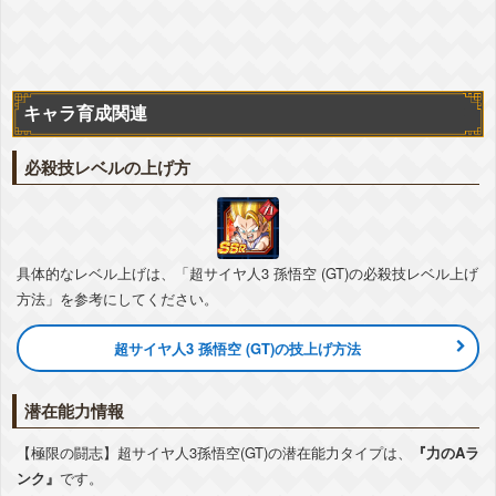
亀仙流
高速戦闘
超サイヤ人を超えた力
親子の絆
地球育ちの戦士
『勝負をかけた出撃』超サイヤ人3孫悟空(天使)
気力
+4
ATK
+42%
敵のDEF低下
-10%
キャラ育成関連
▽編成おすすめカテゴリ
+詳細
超サイヤ人3
純粋サイヤ人
孫悟空の系譜
かめはめ波
必殺技レベルの上げ方
亀仙流
親友の絆
高速戦闘
超サイヤ人を超えた力
親子の絆
地球育ちの戦士
『最終決戦の覚悟』超サイヤ人3孫悟空
気力
+4
ATK
+42%
敵のDEF低下
-10%
具体的なレベル上げは、「超サイヤ人3 孫悟空 (GT)の必殺技レベル上げ
▽編成おすすめカテゴリ
+詳細
超サイヤ人3
純粋サイヤ人
孫悟空の系譜
かめはめ波
方法」を参考にしてください。
亀仙流
親友の絆
高速戦闘
超サイヤ人を超えた力
親子の絆
超サイヤ人3 孫悟空 (GT)の技上げ方法
地球育ちの戦士
相性
★
★
★
★
潜在能力情報
キャラ
詳細
【極限の闘志】超サイヤ人3孫悟空(GT)の潜在能力タイプは、
『力のAラ
『黄金色の拳』超サイヤ人3孫悟空
ンク』
です。
気力
+3
ATK
+42%