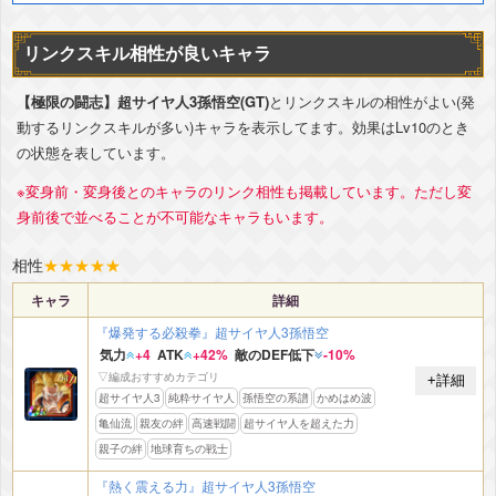
リンクスキル相性が良いキャラ
【極限の闘志】超サイヤ人3孫悟空(GT)
とリンクスキルの相性がよい(発
動するリンクスキルが多い)キャラを表示してます。効果はLv10のとき
の状態を表しています。
※変身前・変身後とのキャラのリンク相性も掲載しています。ただし変
身前後で並べることが不可能なキャラもいます。
相性
★
★
★
★
★
キャラ
詳細
『爆発する必殺拳』超サイヤ人3孫悟空
気力
+4
ATK
+42%
敵のDEF低下
-10%
▽編成おすすめカテゴリ
+詳細
超サイヤ人3
純粋サイヤ人
孫悟空の系譜
かめはめ波
亀仙流
親友の絆
高速戦闘
超サイヤ人を超えた力
親子の絆
地球育ちの戦士
『熱く震える力』超サイヤ人3孫悟空