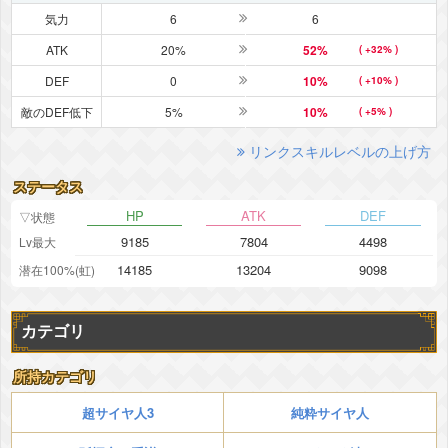
気力
6
6
ATK
20%
52%
( +32% )
DEF
0
10%
( +10% )
敵のDEF低下
5%
10%
( +5% )
リンクスキルレベルの上げ方
ステータス
HP
ATK
DEF
▽状態
9185
7804
4498
Lv最大
14185
13204
9098
潜在100%(虹)
カテゴリ
所持カテゴリ
超サイヤ人3
純粋サイヤ人