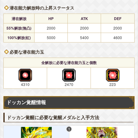
▽編成おすすめカテゴリ
+詳細
潜在能力解放時の上昇ステータス
超サイヤ人3
純粋サイヤ人
孫悟空の系譜
かめはめ波
亀仙流
親友の絆
高速戦闘
超サイヤ人を超えた力
潜在解放
HP
ATK
DEF
親子の絆
地球育ちの戦士
55%解放(無凸)
2000
2000
2000
100%解放(虹)
5000
5400
4600
必要な潜在能力玉
全解放に必要な潜在能力玉と個数
4310
2470
223
ドッカン覚醒情報
ドッカン覚醒に必要な覚醒メダルと入手方法