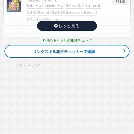
+詳細
超サイヤ人3
純粋サイヤ人
孫悟空の系譜
かめはめ波
亀仙流
親友の絆
高速戦闘
超サイヤ人を超えた力
親子の絆
地球育ちの戦士
『刻限迫る大攻防戦』超サイヤ人3孫悟空(天使)
気力
+4
ATK
+42%
敵のDEF低下
-10%
他のキャラとの相性チェック
▽編成おすすめカテゴリ
+詳細
超サイヤ人3
純粋サイヤ人
孫悟空の系譜
かめはめ波
リンクスキル相性チェッカーで確認
亀仙流
親友の絆
高速戦闘
超サイヤ人を超えた力
親子の絆
地球育ちの戦士
スポンサーリンク
『胎動する究極パワー』超サイヤ人3孫悟空(GT)(黄金大猿)
気力
+5
ATK
+52%
DEF
+10%
▽編成おすすめカテゴリ
+詳細
超サイヤ人3
純粋サイヤ人
孫悟空の系譜
かめはめ波
リベンジ
亀仙流
GT HERO
親友の絆
高速戦闘
超サイヤ人を超えた力
親子の絆
地球育ちの戦士
『限界突破の超パワー』超サイヤ人3孫悟空(ゼノ)
気力
+4
ATK
+42%
敵のDEF低下
-10%
▽編成おすすめカテゴリ
+詳細
超サイヤ人3
純粋サイヤ人
孫悟空の系譜
かめはめ波