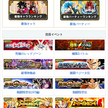
最強キャラ
最強パーティー
注目イベント
究極のレッドゾーン
極限Zバトル
破壊神集結
激闘ベジータ伝
熱闘悟空伝(GT編)
熱闘悟空伝