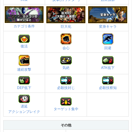
カテゴリ条件
巨大化
変身キャラ
復活
会心
回避
気絶
ATK低下
連続攻撃
DEF低下
必殺技封じ
必殺技察知
遅延
ターゲット集中
アクションブレイク
その他