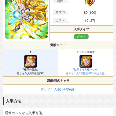
属性
最大Lv
80 (100)
コスト
19 (27)
入手タイプ
ガチャ
覚醒ルート
▼
ドッカン覚醒後
『極限の闘志』
『胎動する究極パワー』
超サイヤ人3孫悟空(GT)
超サイヤ人3孫悟空(GT)(黄金大猿)
図鑑/同名キャラ
超サイヤ人3孫悟空(GT)
入手方法
通常ガシャから入手可能。