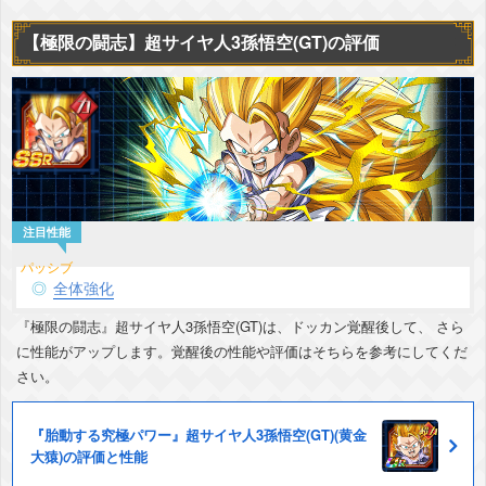
【極限の闘志】超サイヤ人3孫悟空(GT)の評価
全体強化
『極限の闘志』超サイヤ人3孫悟空(GT)は、ドッカン覚醒後して、 さら
に性能がアップします。覚醒後の性能や評価はそちらを参考にしてくだ
さい。
『胎動する究極パワー』超サイヤ人3孫悟空(GT)(黄金
大猿)の評価と性能