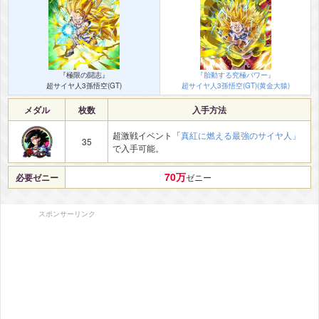
『極限の闘志』
『胎動する究極パワー』
超サイヤ人3孫悟空(GT)
超サイヤ人3孫悟空(GT)(黄金大猿)
メダル
枚数
入手方法
超激戦イベント「
真紅に燃える最強のサイヤ人」
35
で入手可能。
70万
必要ゼニー
ゼニー
スポンサーリンク