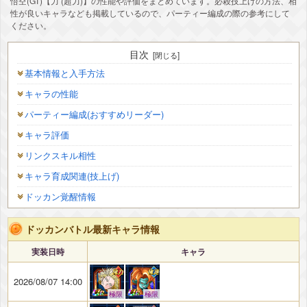
悟空(GT)【力 (超力)】の性能や評価をまとめています。必殺技上げの方法、相
性が良いキャラなども掲載しているので、パーティー編成の際の参考にして
ください。
目次
基本情報と入手方法
キャラの性能
パーティー編成(おすすめリーダー)
キャラ評価
リンクスキル相性
キャラ育成関連(技上げ)
ドッカン覚醒情報
ドッカンバトル最新キャラ情報
実装日時
キャラ
2026/08/07 14:00
極限
極限