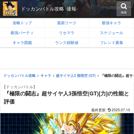
ドッカンバトル攻略 -速報-
検索
攻略トップ
最新リーク
最強キャラ
最強パーティ
リセマラ
スケジュール
キャラ図鑑
ランク経験値
フレンド募集
ドッカンバトル攻略
キャラ
超サイヤ人3 孫悟空 (GT)
『極限の闘志』超サイ
【ドッカンバトル】
『極限の闘志』超サイヤ人3孫悟空(GT)[力]の性能と
評価
2025.07.10