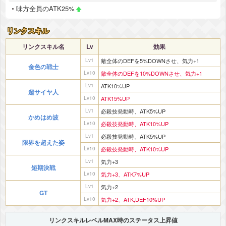
味方全員のATK25%
リンクスキル
リンクスキル名
Lv
効果
Lv1
敵全体のDEFを5%DOWNさせ、気力+1
金色の戦士
Lv10
敵全体のDEFを10%DOWNさせ、気力+1
Lv1
ATK10%UP
超サイヤ人
Lv10
ATK15%UP
Lv1
必殺技発動時、ATK5%UP
かめはめ波
Lv10
必殺技発動時、ATK10%UP
Lv1
必殺技発動時、ATK5%UP
限界を超えた姿
Lv10
必殺技発動時、ATK10%UP
Lv1
気力+3
短期決戦
Lv10
気力+3、ATK7%UP
Lv1
気力+2
GT
Lv10
気力+2、ATK,DEF10%UP
リンクスキルレベルMAX時のステータス上昇値