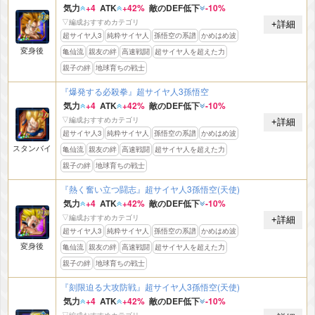
気力
+4
ATK
+42%
敵のDEF低下
-10%
▽編成おすすめカテゴリ
+詳細
超サイヤ人3
純粋サイヤ人
孫悟空の系譜
かめはめ波
変身後
亀仙流
親友の絆
高速戦闘
超サイヤ人を超えた力
親子の絆
地球育ちの戦士
『爆発する必殺拳』超サイヤ人3孫悟空
気力
+4
ATK
+42%
敵のDEF低下
-10%
▽編成おすすめカテゴリ
+詳細
超サイヤ人3
純粋サイヤ人
孫悟空の系譜
かめはめ波
スタンバイ
亀仙流
親友の絆
高速戦闘
超サイヤ人を超えた力
親子の絆
地球育ちの戦士
『熱く奮い立つ闘志』超サイヤ人3孫悟空(天使)
気力
+4
ATK
+42%
敵のDEF低下
-10%
▽編成おすすめカテゴリ
+詳細
超サイヤ人3
純粋サイヤ人
孫悟空の系譜
かめはめ波
変身後
亀仙流
親友の絆
高速戦闘
超サイヤ人を超えた力
親子の絆
地球育ちの戦士
『刻限迫る大攻防戦』超サイヤ人3孫悟空(天使)
気力
+4
ATK
+42%
敵のDEF低下
-10%
▽編成おすすめカテゴリ