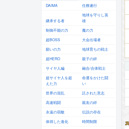
DAIMA
任務遂行
地球を守りし英
継承する者
雄
制御不能の力
魔の力
超BOSS
大会出場者
願いの力
地球育ちの戦士
超HERO
親子の絆
サイヤ人編
融合/合体戦士
超サイヤ人を超
命運をかけた闘
えた力
い
世界の混乱
託された意志
高速戦闘
親友の絆
永遠の宿敵
伝説の存在
体得した進化
時間制限