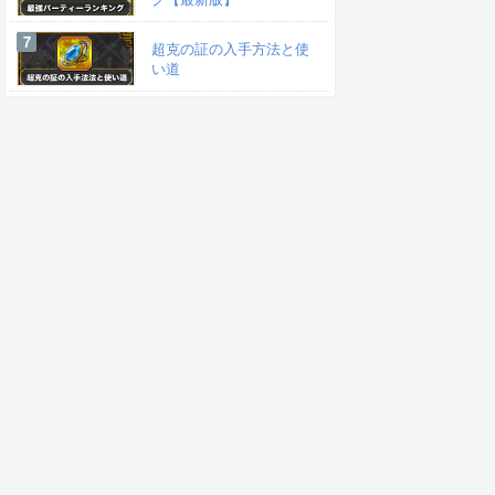
超克の証の入手方法と使
い道