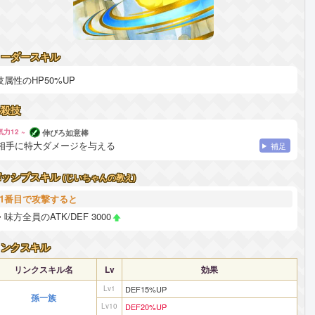
リーダースキル
技属性のHP50%UP
必殺技
気力12 ~
伸びろ如意棒
相手に特大ダメージを与える
補足
パッシブスキル
(じいちゃんの教え)
1番目で攻撃すると
味方全員のATK/DEF 3000
リンクスキル
リンクスキル名
Lv
効果
Lv1
DEF15%UP
孫一族
Lv10
DEF20%UP