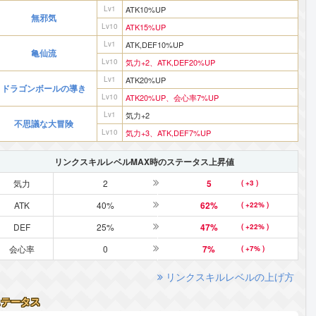
Lv1
ATK10%UP
無邪気
Lv10
ATK15%UP
Lv1
ATK,DEF10%UP
亀仙流
Lv10
気力+2、ATK,DEF20%UP
Lv1
ATK20%UP
ドラゴンボールの導き
Lv10
ATK20%UP、会心率7%UP
Lv1
気力+2
不思議な大冒険
Lv10
気力+3、ATK,DEF7%UP
リンクスキルレベルMAX時のステータス上昇値
気力
2
5
( +3 )
ATK
40%
62%
( +22% )
DEF
25%
47%
( +22% )
会心率
0
7%
( +7% )
リンクスキルレベルの上げ方
ステータス