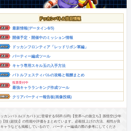
ドッカンバトル注目情報
最新情報(データイン8/5)
開催予定・開催中のミッション情報
ドッカンフロンティア「レッドリボン軍編」
パーティー編成ツール
キャラ専用スキル玉の入手方法
バトルフェスティバルの攻略と報酬まとめ
投票受付中
最強キャラランキング作成ツール
クリアパーティー報告板(画像投稿)
ッカンバトル(ドカバト)に登場するSSR (UR)【世界への旅立ち】孫悟空(少年
期)【技 (超技)】の性能や評価をまとめています。必殺技上げの方法、相性が良
いキャラなども掲載しているので、パーティー編成の際の参考にしてくださ