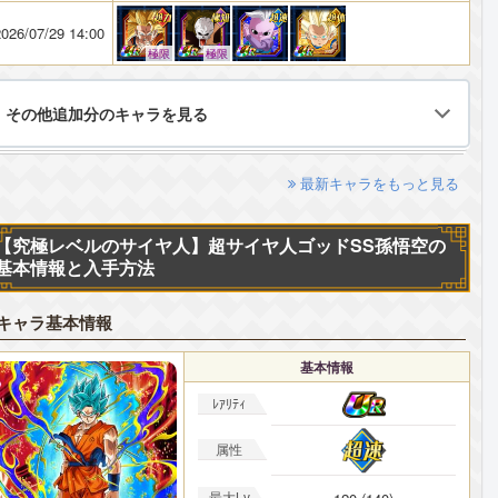
026/07/29 14:00
極限
極限
その他追加分のキャラを見る
最新キャラをもっと見る
【究極レベルのサイヤ人】超サイヤ人ゴッドSS孫悟空の
基本情報と入手方法
キャラ基本情報
基本情報
ﾚｱﾘﾃｨ
属性
最大Lv