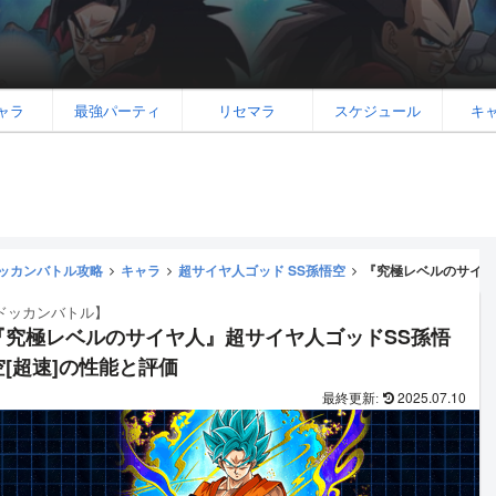
ャラ
最強パーティ
リセマラ
スケジュール
キ
ッカンバトル攻略
キャラ
超サイヤ人ゴッド SS孫悟空
『究極レベルのサイヤ
ドッカンバトル】
『究極レベルのサイヤ人』超サイヤ人ゴッドSS孫悟
空[超速]の性能と評価
2025.07.10