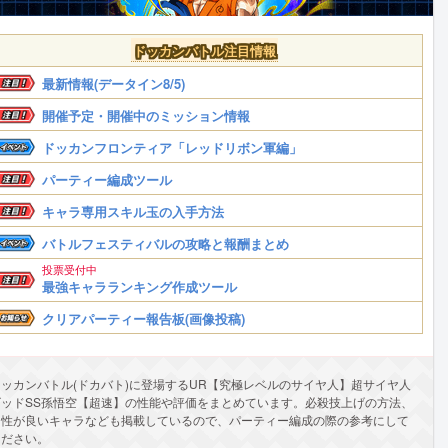
ドッカンバトル注目情報
最新情報(データイン8/5)
開催予定・開催中のミッション情報
ドッカンフロンティア「レッドリボン軍編」
パーティー編成ツール
キャラ専用スキル玉の入手方法
バトルフェスティバルの攻略と報酬まとめ
投票受付中
最強キャラランキング作成ツール
クリアパーティー報告板(画像投稿)
ドッカンバトル(ドカバト)に登場するUR【究極レベルのサイヤ人】超サイヤ人
ゴッドSS孫悟空【超速】の性能や評価をまとめています。必殺技上げの方法、
相性が良いキャラなども掲載しているので、パーティー編成の際の参考にして
ください。