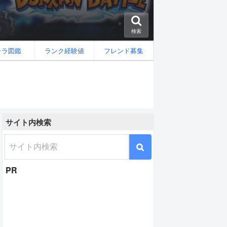
検索
ャラ図鑑
ランク経験値
フレンド募集
サイト内検索
人』超サイヤ人ゴッドSS孫悟空[超速]の性能と評価
PR