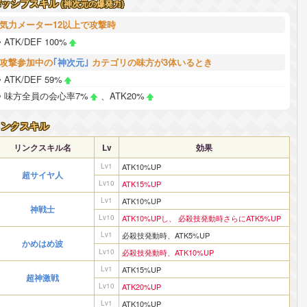
パッシブスキル
(神次元の爆発力)
気力メーター12以上で攻撃時
ATK/DEF 100%
攻撃参加中の
｢神次元｣
カテゴリの味方が3体いるとき
ATK/DEF 59%
味方全員の会心率7%
、ATK20%
リンクスキル
リンクスキル名
Lv
効果
Lv1
ATK10%UP
超サイヤ人
Lv10
ATK15%UP
Lv1
ATK10%UP
神戦士
Lv10
ATK10%UPし、 必殺技発動時さらにATK5%UP
Lv1
必殺技発動時、ATK5%UP
かめはめ波
Lv10
必殺技発動時、ATK10%UP
Lv1
ATK15%UP
超神激戦
Lv10
ATK20%UP
Lv1
ATK10%UP