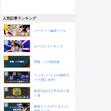
人気記事ランキング
パーティー編成ツール
セールスランキング
問題・バグ報告板
ペッタンバトルの相性キ
ャラ(隠し条件)
超克の証の入手方法と使
い道
最新リーク(データイン)
情報まとめ