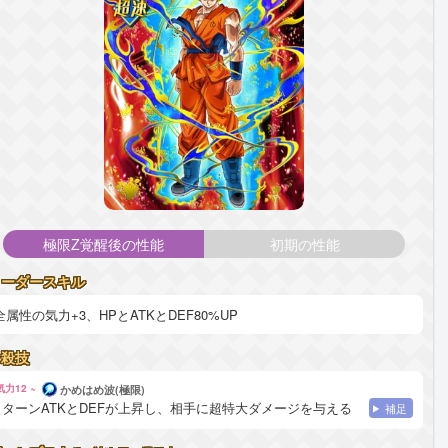
極限Z覚醒後の性能
初期の性能
リーダースキル
全属性の気力+3、HPとATKとDEF80%UP
必殺技
気力12 ~
かめはめ波(極限)
1ターンATKとDEFが上昇し、相手に超特大ダメージを与える
補足