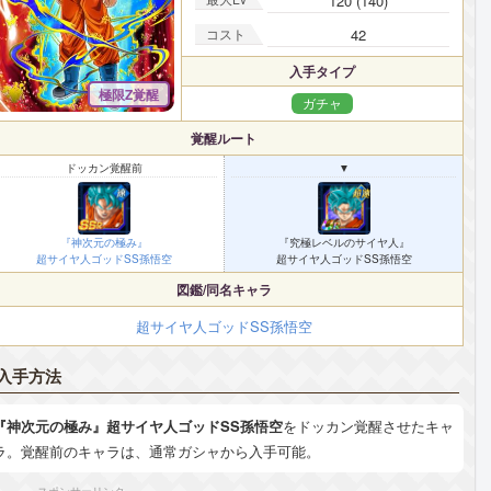
120 (140)
コスト
42
入手タイプ
極限Z覚醒
ガチャ
覚醒ルート
ドッカン覚醒前
▼
『神次元の極み』
『究極レベルのサイヤ人』
超サイヤ人ゴッドSS孫悟空
超サイヤ人ゴッドSS孫悟空
図鑑/同名キャラ
超サイヤ人ゴッドSS孫悟空
入手方法
『神次元の極み』超サイヤ人ゴッドSS孫悟空
をドッカン覚醒させたキャ
ラ。覚醒前のキャラは、通常ガシャから入手可能。