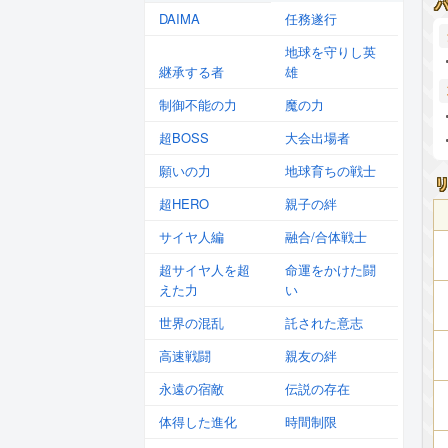
DAIMA
任務遂行
地球を守りし英
継承する者
雄
制御不能の力
魔の力
超BOSS
大会出場者
願いの力
地球育ちの戦士
超HERO
親子の絆
サイヤ人編
融合/合体戦士
超サイヤ人を超
命運をかけた闘
えた力
い
世界の混乱
託された意志
高速戦闘
親友の絆
永遠の宿敵
伝説の存在
体得した進化
時間制限