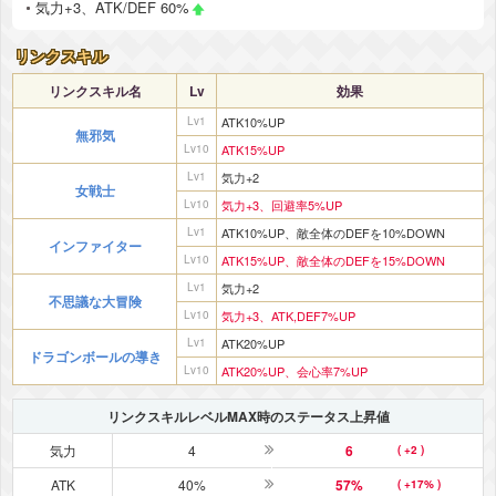
気力+3、ATK/DEF 60%
リンクスキル
リンクスキル名
Lv
効果
Lv1
ATK10%UP
無邪気
Lv10
ATK15%UP
Lv1
気力+2
女戦士
Lv10
気力+3、回避率5%UP
Lv1
ATK10%UP、敵全体のDEFを10%DOWN
インファイター
Lv10
ATK15%UP、敵全体のDEFを15%DOWN
Lv1
気力+2
不思議な大冒険
Lv10
気力+3、ATK,DEF7%UP
Lv1
ATK20%UP
ドラゴンボールの導き
Lv10
ATK20%UP、会心率7%UP
リンクスキルレベルMAX時のステータス上昇値
気力
4
6
( +2 )
ATK
40%
57%
( +17% )