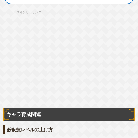
敵のDEF低下
-15%
▽編成おすすめカテゴリ
+詳細
スポンサーリンク
天下一武道会
ピチピチギャル
地球人
地球育ちの戦士
大会出場者
相性
★
★
★
キャラ
詳細
『狼の覚醒』ヤムチャ&プーアル
気力
+3
ATK
+42%
DEF
+7%
会心
+7%
敵のDEF低下
-15%
▽編成おすすめカテゴリ
+詳細
地球人
地球育ちの戦士
『元祖ゴールデンコンビ』孫悟空(少年期)&ブルマ(少女期)
気力
+3
ATK
+42%
DEF
+7%
会心
+7%
▽編成おすすめカテゴリ
+詳細
地球育ちの戦士
キャラ育成関連
『あふれる願いを叶える冒険』ブルマ(少女期)
気力
+6
ATK
+27%
DEF
+7%
回避
+5%
会心
+7%
▽編成おすすめカテゴリ
必殺技レベルの上げ方
+詳細
ピチピチギャル
地球人
地球育ちの戦士