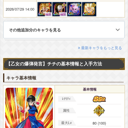
2026/07/29 14:00
極限
極限
その他追加分のキャラを見る
最新キャラをもっと見る
【乙女の爆弾発言】チチの基本情報と入手方法
キャラ基本情報
基本情報
ﾚｱﾘﾃｨ
属性
最大Lv
80 (100)