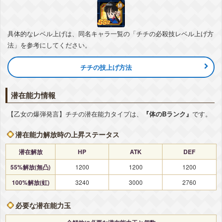
『本気の鶴仙流』天津飯
気力
+3
ATK
+42%
DEF
+7%
会心
+7%
敵のDEF低下
-15%
具体的なレベル上げは、同名キャラ一覧の「チチの必殺技レベル上げ方
▽編成おすすめカテゴリ
+詳細
法」を参考にしてください。
天下一武道会
地球人
地球育ちの戦士
大会出場者
チチの技上げ方法
潜在能力情報
【乙女の爆弾発言】チチの潜在能力タイプは、
『体のBランク』
です。
潜在能力解放時の上昇ステータス
潜在解放
HP
ATK
DEF
55%解放(無凸)
1200
1200
1200
100%解放(虹)
3240
3000
2760
必要な潜在能力玉