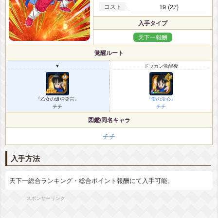
コスト
19 (27)
入手タイプ
天下一報酬
覚醒ルート
▼
ドッカン覚醒後
『乙女の爆弾発言』
『愛の決心』
チチ
チチ
図鑑/同名キャラ
チチ
入手方法
天下一総合ランキング・総合ポイント報酬にて入手可能。
スポンサーリンク