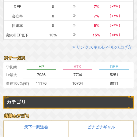
DEF
0
7%
( +7% )
会心率
0
7%
( +7% )
回避率
0
5%
( +5% )
敵のDEF低下
10%
15%
( +5% )
リンクスキルレベルの上げ方
ステータス
HP
ATK
DEF
▽状態
7936
7704
5251
Lv最大
11176
10704
8011
潜在100%(虹)
カテゴリ
所持カテゴリ
天下一武道会
ピチピチギャル