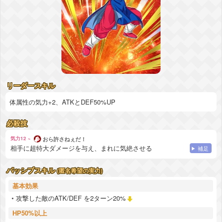
リーダースキル
体属性の気力+2、ATKとDEF50%UP
必殺技
気力12 ~
おら許さねぇだ！
相手に超特大ダメージを与え、まれに気絶させる
補足
パッシブスキル
(匿名希望の実力)
基本効果
攻撃した敵のATK/DEF を2ターン20%
HP50%以上