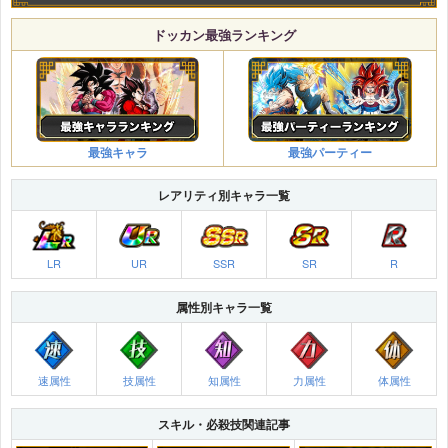
ドッカン最強ランキング
最強キャラ
最強パーティー
レアリティ別キャラ一覧
LR
UR
SSR
SR
R
属性別キャラ一覧
速属性
技属性
知属性
力属性
体属性
スキル・必殺技関連記事