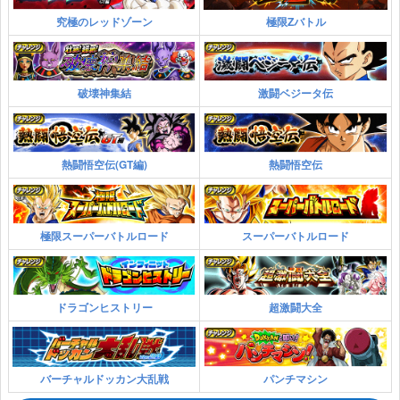
究極のレッドゾーン
極限Zバトル
破壊神集結
激闘ベジータ伝
熱闘悟空伝(GT編)
熱闘悟空伝
極限スーパーバトルロード
スーパーバトルロード
ドラゴンヒストリー
超激闘大全
バーチャルドッカン大乱戦
パンチマシン