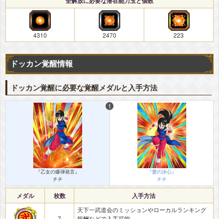
全解放に必要な潜在能力玉と個数
4310
2470
223
ドッカン覚醒情報
ドッカン覚醒に必要な覚醒メダルと入手方法
『乙女の爆弾発言』
『愛の決心』
チチ
チチ
メダル
枚数
入手方法
天下一武道会のミッションやローカルランキング
7
報酬などで入手可能。