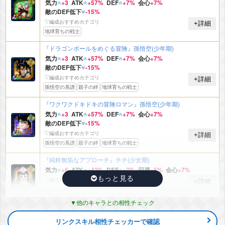
気力
+3
ATK
+57%
DEF
+7%
会心
+7%
敵のDEF低下
-15%
▽編成おすすめカテゴリ
+詳細
地球育ちの戦士
『ドラゴンボールをめぐる冒険』孫悟空(少年期)
気力
+3
ATK
+57%
DEF
+7%
会心
+7%
敵のDEF低下
-15%
▽編成おすすめカテゴリ
+詳細
孫悟空の系譜
親子の絆
地球育ちの戦士
『ワクワクドキドキの冒険ロマン』孫悟空(少年期)
気力
+3
ATK
+57%
DEF
+7%
会心
+7%
敵のDEF低下
-15%
▽編成おすすめカテゴリ
+詳細
孫悟空の系譜
親子の絆
地球育ちの戦士
『純粋無垢なアプローチ』チチ(少女期)
気力
+6
ATK
+42%
DEF
+7%
回避
+5%
会心
+7%
▽編成おすすめカテゴリ
+詳細
地球人
親子の絆
地球育ちの戦士
他のキャラとの相性チェック
『危険なブリッ子』ランファン
気力
+6
ATK
+42%
DEF
+7%
回避
+5%
会心
+7%
リンクスキル相性チェッカーで確認