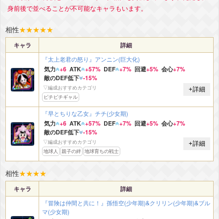
身前後で並べることが不可能なキャラもいます。
相性
★
★
★
★
★
キャラ
詳細
『太上老君の怒り』アンニン(巨大化)
気力
+6
ATK
+57%
DEF
+7%
回避
+5%
会心
+7%
敵のDEF低下
-15%
▽編成おすすめカテゴリ
+詳細
ピチピチギャル
『早とちりな乙女』チチ(少女期)
気力
+6
ATK
+57%
DEF
+7%
回避
+5%
会心
+7%
敵のDEF低下
-15%
▽編成おすすめカテゴリ
+詳細
地球人
親子の絆
地球育ちの戦士
相性
★
★
★
★
キャラ
詳細
『冒険は仲間と共に！』孫悟空(少年期)&クリリン(少年期)&ブル
マ(少女期)