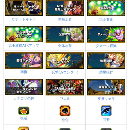
サポートキャラ
無限上昇
気玉変化
気玉取得ATKアップ
全体攻撃
ダメージ軽減
回復
反撃(カウンター)
効果抜群
カテゴリ条件
巨大化
変身キャラ
復活
会心
回避