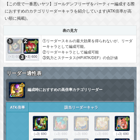
【この世で一番悪いヤツ】ゴールデンフリーザをパーティー編成する際
におすすめのカテゴリリーダーキャラを紹介しています(ATK倍率が高
い順に掲載)。
表の見方
①リーダースキルの最大効果を得られないが、リーダ
ーキャラとして編成可能。
②リーダーキャラとして編成可能
③気力とステータス(HP/ATK/DEF）の合計値
リーダー適性表
編成時におすすめの高倍率カテゴリリーダー
ATK倍率
該当リーダーキャラ
(+3) 690
(+3) 690
(+3) 690
(+3) 690
(+3) 690