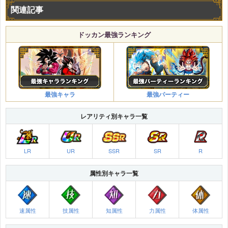
関連記事
ドッカン最強ランキング
最強キャラ
最強パーティー
レアリティ別キャラ一覧
LR
UR
SSR
SR
R
属性別キャラ一覧
速属性
技属性
知属性
力属性
体属性