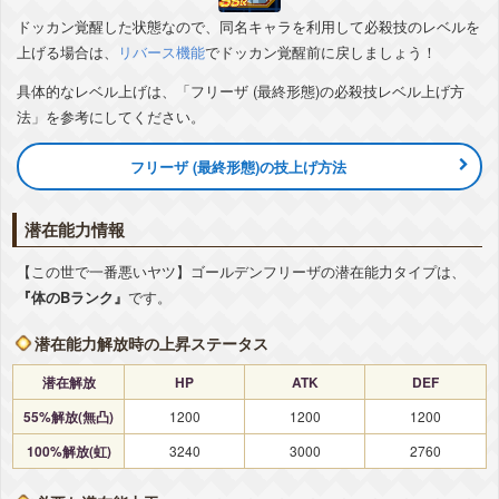
ドッカン覚醒した状態なので、同名キャラを利用して必殺技のレベルを
『恐怖の嵐』フリーザ(第二形態)
上げる場合は、
リバース機能
でドッカン覚醒前に戻しましょう！
気力
+4
ATK
+55%
DEF
+5%
敵のDEF低下
-10%
▽編成おすすめカテゴリ
+詳細
具体的なレベル上げは、「フリーザ (最終形態)の必殺技レベル上げ方
変身強化
最凶の一族
恐怖の征服
悪逆非道
法」を参考にしてください。
宇宙をわたる戦士
天才戦士
永遠の宿敵
継承する者
フリーザ (最終形態)の技上げ方法
潜在能力情報
【この世で一番悪いヤツ】ゴールデンフリーザの潜在能力タイプは、
『体のBランク』
です。
潜在能力解放時の上昇ステータス
潜在解放
HP
ATK
DEF
55%解放(無凸)
1200
1200
1200
100%解放(虹)
3240
3000
2760