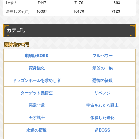
7447
7176
4363
Lv最大
10687
10176
7123
潜在100%(虹)
カテゴリ
所持カテゴリ
劇場版BOSS
フルパワー
変身強化
最凶の一族
ドラゴンボールを求めし者
恐怖の征服
ターゲット孫悟空
リベンジ
悪逆非道
宇宙をわたる戦士
天才戦士
体得した進化
永遠の宿敵
超BOSS