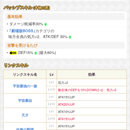
パッシブスキル
(本物の悪)
基本効果
ダメージ軽減率30%
｢劇場版BOSS｣
カテゴリの
味方全員の気力+2、ATK/DEF 30%
攻撃を受けるたび
DEF15%
(最大60%)
リンクスキル
リンクスキル名
Lv
効果
Lv1
気力+2
宇宙最強の一族
Lv10
敵全体のDEFを10%DOWNさせ、気力+2
Lv1
ATK15%UP
宇宙最凶
Lv10
ATK20%UP
Lv1
ATK10%UP
天才
Lv10
ATK15%UP
Lv1
ATK15%UP
征服の野望