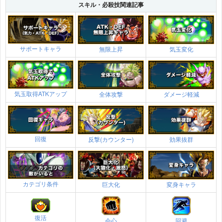
スキル・必殺技関連記事
サポートキャラ
無限上昇
気玉変化
気玉取得ATKアップ
全体攻撃
ダメージ軽減
回復
反撃(カウンター)
効果抜群
カテゴリ条件
巨大化
変身キャラ
復活
会心
回避