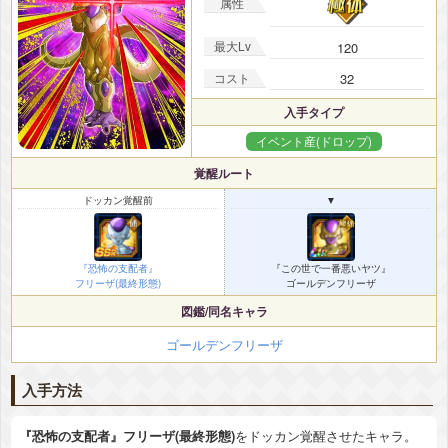
属性
最大Lv
120
コスト
32
入手タイプ
イベント産(ドロップ)
覚醒ルート
ドッカン覚醒前
▼
『恐怖の支配者』
『この世で一番悪いヤツ』
フリーザ(最終形態)
ゴールデンフリーザ
図鑑/同名キャラ
ゴールデンフリーザ
入手方法
『恐怖の支配者』フリーザ(最終形態)
をドッカン覚醒させたキャラ。