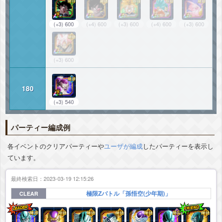
(+3) 600
(+4) 600
(+3) 600
(+4) 600
(+3) 600
(+3) 600
180
(+3) 540
パーティー編成例
各イベントのクリアパーティーや
ユーザが編成
したパーティーを表示し
ています。
最終検索日：2023-03-19 12:15:26
極限Zバトル「孫悟空(少年期)」
CLEAR