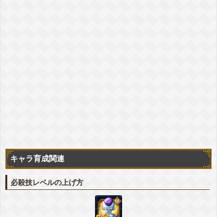
『不気味な絶望感』フリーザ(第三形態)
気力
+4
ATK
+50%
DEF
+5%
敵のDEF低下
-10%
▽編成おすすめカテゴリ
+詳細
変身強化
最凶の一族
恐怖の征服
悪逆非道
宇宙をわたる戦士
天才戦士
永遠の宿敵
継承する者
『栄光の一族』クウラ(最終形態)
気力
+6
ATK
+40%
DEF
+25%
敵のDEF低下
-10%
▽編成おすすめカテゴリ
+詳細
変身強化
最凶の一族
恐怖の征服
悪逆非道
変身後
宇宙をわたる戦士
天才戦士
永遠の宿敵
継承する者
『栄光の一族』フリーザ(最終形態)/クウラ(最終形態)
気力
+6
ATK
+40%
DEF
+25%
敵のDEF低下
-10%
▽編成おすすめカテゴリ
+詳細
変身強化
最凶の一族
恐怖の征服
悪逆非道
キャラ育成関連
宇宙をわたる戦士
天才戦士
永遠の宿敵
継承する者
『即刻の牽制』フリーザ(第一形態)
必殺技レベルの上げ方
気力
+4
ATK
+55%
DEF
+20%
敵のDEF低下
-10%
▽編成おすすめカテゴリ
+詳細
最凶の一族
恐怖の征服
悪逆非道
宇宙をわたる戦士
天才戦士
超BOSS
継承する者