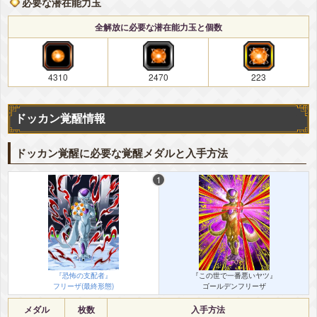
必要な潜在能力玉
全解放に必要な潜在能力玉と個数
4310
2470
223
ドッカン覚醒情報
ドッカン覚醒に必要な覚醒メダルと入手方法
『恐怖の支配者』
『この世で一番悪いヤツ』
フリーザ(最終形態)
ゴールデンフリーザ
メダル
枚数
入手方法