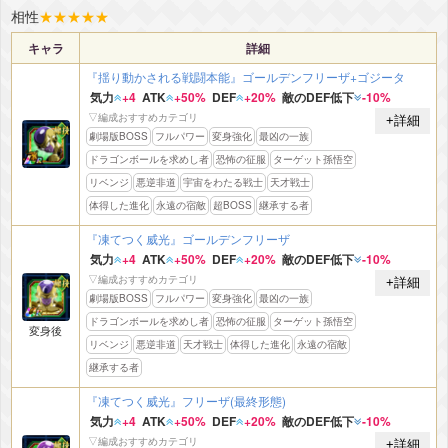
相性
★
★
★
★
★
キャラ
詳細
『揺り動かされる戦闘本能』ゴールデンフリーザ+ゴジータ
気力
+4
ATK
+50%
DEF
+20%
敵のDEF低下
-10%
▽編成おすすめカテゴリ
+詳細
劇場版BOSS
フルパワー
変身強化
最凶の一族
ドラゴンボールを求めし者
恐怖の征服
ターゲット孫悟空
リベンジ
悪逆非道
宇宙をわたる戦士
天才戦士
体得した進化
永遠の宿敵
超BOSS
継承する者
『凍てつく威光』ゴールデンフリーザ
気力
+4
ATK
+50%
DEF
+20%
敵のDEF低下
-10%
▽編成おすすめカテゴリ
+詳細
劇場版BOSS
フルパワー
変身強化
最凶の一族
ドラゴンボールを求めし者
恐怖の征服
ターゲット孫悟空
変身後
リベンジ
悪逆非道
天才戦士
体得した進化
永遠の宿敵
継承する者
『凍てつく威光』フリーザ(最終形態)
気力
+4
ATK
+50%
DEF
+20%
敵のDEF低下
-10%
▽編成おすすめカテゴリ
+詳細