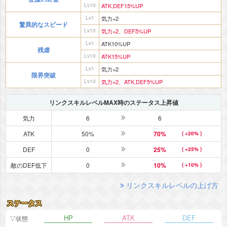
Lv10
ATK,DEF15%UP
Lv1
気力+2
驚異的なスピード
Lv10
気力+2、DEF5%UP
Lv1
ATK10%UP
残虐
Lv10
ATK15%UP
Lv1
気力+2
限界突破
Lv10
気力+2、ATK,DEF5%UP
リンクスキルレベルMAX時のステータス上昇値
気力
6
6
ATK
50%
70%
( +20% )
DEF
0
25%
( +25% )
敵のDEF低下
0
10%
( +10% )
リンクスキルレベルの上げ方
ステータス
HP
ATK
DEF
▽状態