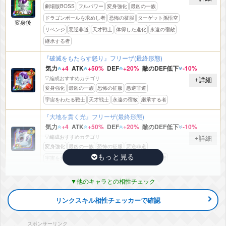
劇場版BOSS
フルパワー
変身強化
最凶の一族
ドラゴンボールを求めし者
恐怖の征服
ターゲット孫悟空
変身後
リベンジ
悪逆非道
天才戦士
体得した進化
永遠の宿敵
継承する者
『破滅をもたらす怒り』フリーザ(最終形態)
気力
+4
ATK
+50%
DEF
+20%
敵のDEF低下
-10%
▽編成おすすめカテゴリ
+詳細
変身強化
最凶の一族
恐怖の征服
悪逆非道
宇宙をわたる戦士
天才戦士
永遠の宿敵
継承する者
『大地を貫く光』フリーザ(最終形態)
気力
+4
ATK
+50%
DEF
+20%
敵のDEF低下
-10%
▽編成おすすめカテゴリ
+詳細
変身強化
最凶の一族
恐怖の征服
悪逆非道
宇宙をわたる戦士
天才戦士
永遠の宿敵
継承する者
『地獄にとどろく怒り』フリーザ(最終形態)(GT)
他のキャラとの相性チェック
気力
+6
ATK
+40%
DEF
+10%
敵のDEF低下
-10%
▽編成おすすめカテゴリ
+詳細
リンクスキル相性チェッカーで確認
変身強化
最凶の一族
ターゲット孫悟空
リベンジ
天才戦士
永遠の宿敵
継承する者
スポンサーリンク