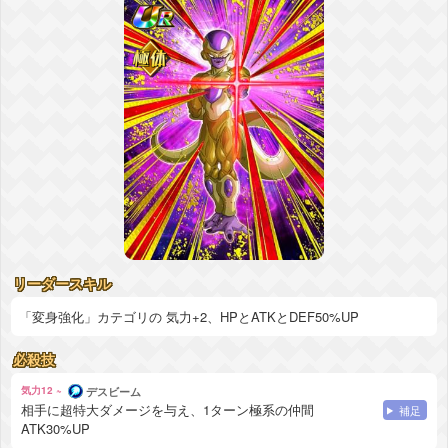
リーダースキル
「変身強化」カテゴリの 気力+2、HPとATKとDEF50%UP
必殺技
気力12 ~
デスビーム
相手に超特大ダメージを与え、1ターン極系の仲間
補足
ATK30%UP