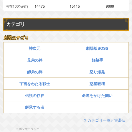
14475
15115
9669
潜在100%(虹)
カテゴリ
所持カテゴリ
神次元
劇場版BOSS
兄弟の絆
好敵手
師弟の絆
怒り爆発
宇宙をわたる戦士
惑星破壊
伝説の存在
命運をかけた闘い
継承する者
カテゴリ一覧と実装日
スポンサーリンク