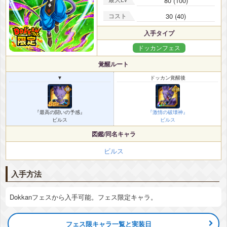
80 (100)
コスト
30 (40)
入手タイプ
ドッカンフェス
覚醒ルート
▼
ドッカン覚醒後
『最高の闘いの予感』
『激情の破壊神』
ビルス
ビルス
図鑑/同名キャラ
ビルス
入手方法
Dokkanフェスから入手可能。フェス限定キャラ。
フェス限キャラ一覧と実装日