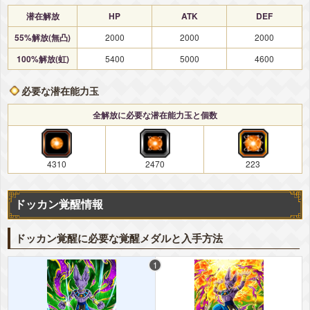
潜在解放
HP
ATK
DEF
55%解放(無凸)
2000
2000
2000
100%解放(虹)
5400
5000
4600
必要な潜在能力玉
全解放に必要な潜在能力玉と個数
4310
2470
223
ドッカン覚醒情報
ドッカン覚醒に必要な覚醒メダルと入手方法