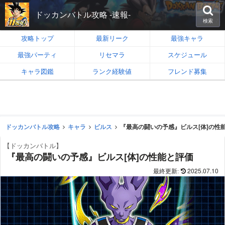
ドッカンバトル攻略 -速報-
検索
攻略トップ
最新リーク
最強キャラ
最強パーティ
リセマラ
スケジュール
キャラ図鑑
ランク経験値
フレンド募集
ドッカンバトル攻略
キャラ
ビルス
『最高の闘いの予感』ビルス[体]の性
【ドッカンバトル】
『最高の闘いの予感』ビルス[体]の性能と評価
2025.07.10