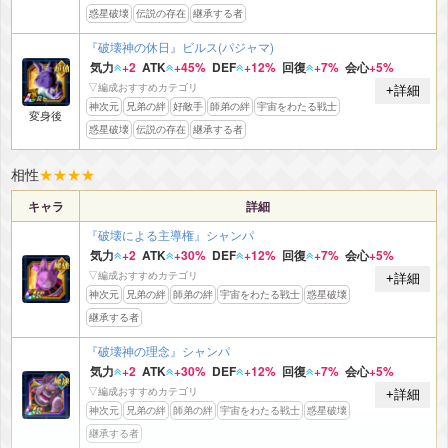
惑星破壊
伝説の存在
継承する者
『破壊神の休日』ビルス(パジャマ)
気力
+2
ATK
+45%
DEF
+12%
回復
+7%
会心
+5%
▽編成おすすめカテゴリ
+詳細
神次元
兄弟の絆
好敵手
師弟の絆
宇宙をわたる戦士
変身後
惑星破壊
伝説の存在
継承する者
相性
★
★
★
★
キャラ
詳細
『破壊による主導権』シャンパ
気力
+2
ATK
+30%
DEF
+12%
回復
+7%
会心
+5%
▽編成おすすめカテゴリ
+詳細
神次元
兄弟の絆
師弟の絆
宇宙をわたる戦士
惑星破壊
継承する者
『破壊神の理念』シャンパ
気力
+2
ATK
+30%
DEF
+12%
回復
+7%
会心
+5%
▽編成おすすめカテゴリ
+詳細
神次元
兄弟の絆
師弟の絆
宇宙をわたる戦士
惑星破壊
継承する者