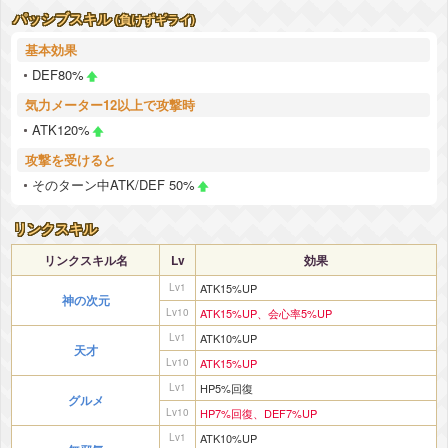
パッシブスキル
(負けずギライ)
基本効果
DEF80%
気力メーター12以上で攻撃時
ATK120%
攻撃を受けると
そのターン中ATK/DEF 50%
リンクスキル
リンクスキル名
Lv
効果
Lv1
ATK15%UP
神の次元
Lv10
ATK15%UP、会心率5%UP
Lv1
ATK10%UP
天才
Lv10
ATK15%UP
Lv1
HP5%回復
グルメ
Lv10
HP7%回復、DEF7%UP
Lv1
ATK10%UP