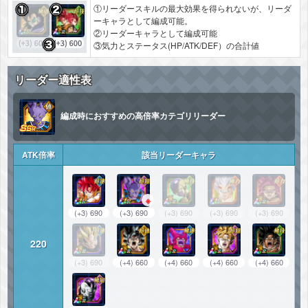
①リーダースキルの最大効果を得られないが、リーダ
ーキャラとして編成可能。
②リーダーキャラとして編成可能
③気力とステータス(HP/ATK/DEF）の合計値
リーダー適性表
編成時におすすめの高倍率カテゴリリーダー
ATK倍率
該当リーダーキャラ
※
(+3) 690
(+3) 690
(+3) 690
(+3) 690
(+3) 690
220
(+3) 690
(+4) 660
(+4) 660
(+4) 660
(+4) 660