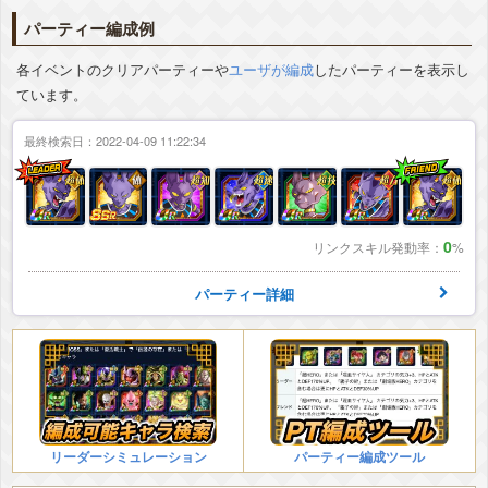
パーティー編成例
各イベントのクリアパーティーや
ユーザが編成
したパーティーを表示し
ています。
最終検索日：2022-04-09 11:22:34
0
リンクスキル発動率：
%
パーティー詳細
リーダーシミュレーション
パーティー編成ツール