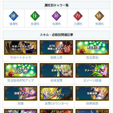
属性別キャラ一覧
速属性
技属性
知属性
力属性
体属性
スキル・必殺技関連記事
サポートキャラ
無限上昇
気玉変化
気玉取得ATKアップ
全体攻撃
ダメージ軽減
回復
反撃(カウンター)
効果抜群