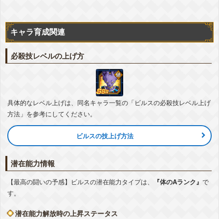
相性
★
★
★
キャラ
詳細
『とめどなく噴き出す力』ブロリー(怒り)
キャラ育成関連
気力
+2
ATK
+45%
DEF
+5%
▽編成おすすめカテゴリ
+詳細
必殺技レベルの上げ方
劇場版BOSS
怒り爆発
『高まる戦意の大爆発』超サイヤ人ブロリー
気力
+2
ATK
+45%
DEF
+5%
▽編成おすすめカテゴリ
+詳細
具体的なレベル上げは、同名キャラ一覧の「ビルスの必殺技レベル上げ
劇場版BOSS
怒り爆発
方法」を参考にしてください。
ビルスの技上げ方法
潜在能力情報
【最高の闘いの予感】ビルスの潜在能力タイプは、
『体のAランク』
で
す。
潜在能力解放時の上昇ステータス