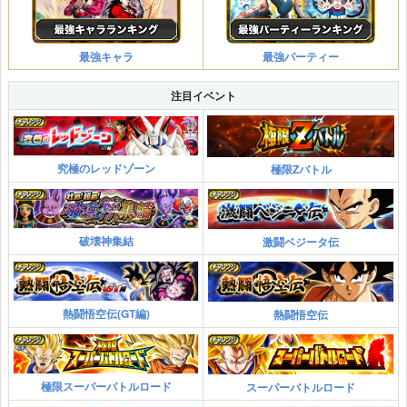
最強キャラ
最強パーティー
注目イベント
究極のレッドゾーン
極限Zバトル
破壊神集結
激闘ベジータ伝
熱闘悟空伝(GT編)
熱闘悟空伝
極限スーパーバトルロード
スーパーバトルロード