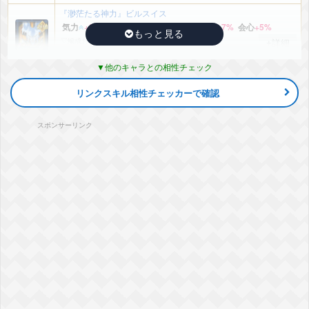
『渺茫たる神力』ビルスイス
気力
+2
ATK
+30%
DEF
+12%
回復
+7%
会心
+5%
▽編成おすすめカテゴリ
+詳細
神次元
他のキャラとの相性チェック
『勝ち残るための采配』シャンパ
気力
+2
ATK
+30%
DEF
+12%
回復
+7%
会心
+5%
リンクスキル相性チェッカーで確認
▽編成おすすめカテゴリ
+詳細
神次元
兄弟の絆
師弟の絆
宇宙をわたる戦士
惑星破壊
スポンサーリンク
継承する者
『偽りの宇宙最強』ビルス(モナカの着ぐるみ)
気力
+2
ATK
+30%
DEF
+12%
回復
+7%
会心
+5%
▽編成おすすめカテゴリ
+詳細
神次元
好敵手
宇宙をわたる戦士
継承する者
『破壊神からの提案』シャンパ
気力
+2
ATK
+30%
DEF
+12%
回復
+7%
会心
+5%
▽編成おすすめカテゴリ
+詳細
神次元
兄弟の絆
師弟の絆
宇宙をわたる戦士
惑星破壊
継承する者