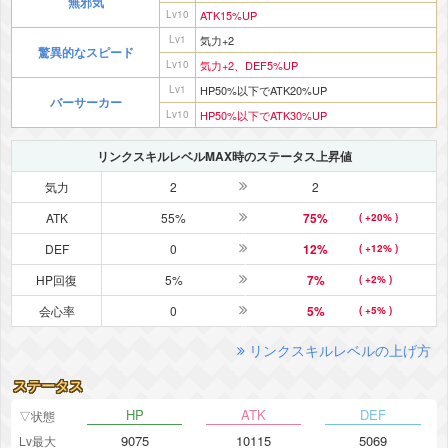
無邪気
Lv10
ATK15%UP
Lv1
気力+2
驚異的なスピード
Lv10
気力+2、DEF5%UP
Lv1
HP50%以下でATK20%UP
バーサーカー
Lv10
HP50%以下でATK30%UP
リンクスキルレベルMAX時のステータス上昇値
気力
2
2
ATK
55%
75%
( +20% )
DEF
0
12%
( +12% )
HP回復
5%
7%
( +2% )
会心率
0
5%
( +5% )
リンクスキルレベルの上げ方
ステータス
HP
ATK
DEF
▽状態
9075
10115
5069
Lv最大