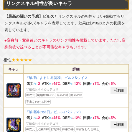
リンクスキル相性が良いキャラ
【最高の闘いの予感】ビルス
とリンクスキルの相性がよい(発動するリ
ンクスキルが多い)キャラを表示してます。効果はLv10のときの状態を
表しています。
※変身前・変身後とのキャラのリンク相性も掲載しています。ただし変
身前後で並べることが不可能なキャラもいます。
相性
★
★
★
★
★
キャラ
詳細
『破壊による世界調和』ビルス&ウイス
気力
+2
ATK
+45%
DEF
+12%
回復
+7%
会心
+5%
▽編成おすすめカテゴリ
+詳細
神次元
劇場版BOSS
兄弟の絆
師弟の絆
宇宙をわたる戦士
『破壊神の休日』ビルス(パジャマ)
気力
+2
ATK
+45%
DEF
+12%
回復
+7%
会心
+5%
▽編成おすすめカテゴリ
+詳細
神次元
兄弟の絆
好敵手
師弟の絆
宇宙をわたる戦士