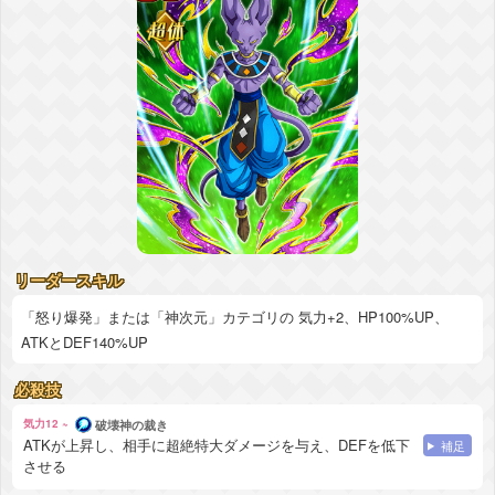
リーダースキル
「怒り爆発」または「神次元」カテゴリの 気力+2、HP100%UP、
ATKとDEF140%UP
必殺技
気力12 ~
破壊神の裁き
ATKが上昇し、相手に超絶特大ダメージを与え、DEFを低下
補足
させる