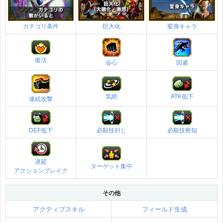
カテゴリ条件
巨大化
変身キャラ
復活
会心
回避
気絶
ATK低下
連続攻撃
DEF低下
必殺技封じ
必殺技察知
遅延
ターゲット集中
アクションブレイク
その他
アクティブスキル
フィールド生成