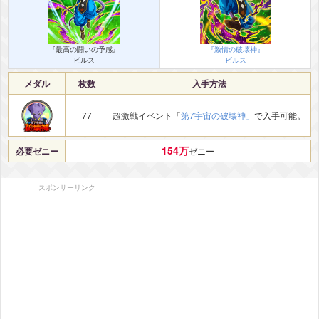
『最高の闘いの予感』
『激情の破壊神』
ビルス
ビルス
メダル
枚数
入手方法
77
超激戦イベント「
第7宇宙の破壊神」
で入手可能。
154万
必要ゼニー
ゼニー
スポンサーリンク