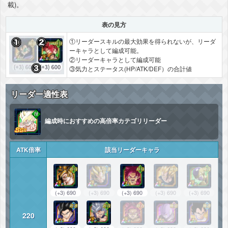
載)。
表の見方
①リーダースキルの最大効果を得られないが、リーダ
ーキャラとして編成可能。
②リーダーキャラとして編成可能
③気力とステータス(HP/ATK/DEF）の合計値
リーダー適性表
編成時におすすめの高倍率カテゴリリーダー
ATK倍率
該当リーダーキャラ
(+3) 690
(+3) 690
(+3) 690
(+3) 690
(+3) 690
220