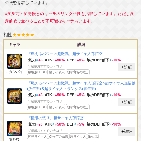
の状態を表しています。
※変身前・変身後とのキャラのリンク相性も掲載しています。ただし変
身前後で並べることが不可能なキャラもいます。
相性
★
★
★
★
★
キャラ
詳細
『燃えるパワーの超激戦』超サイヤ人孫悟空
気力
+3
ATK
+50%
DEF
+5%
敵のDEF低下
-10%
▽編成おすすめカテゴリ
+詳細
スタンバイ
劇場版HERO
超サイヤ人
地球育ちの戦士
『燃えるパワーの超激戦』超サイヤ人孫悟空&超サイヤ人孫悟飯
(少年期) &超サイヤ人トランクス(青年期)
気力
+3
ATK
+50%
DEF
+5%
敵のDEF低下
-10%
▽編成おすすめカテゴリ
+詳細
劇場版HERO
超サイヤ人
地球育ちの戦士
『極限の怒り』超サイヤ人孫悟空
気力
+3
ATK
+50%
DEF
+5%
敵のDEF低下
-10%
▽編成おすすめカテゴリ
+詳細
純粋サイヤ人
孫悟空の系譜
超サイヤ人
亀仙流
変身後