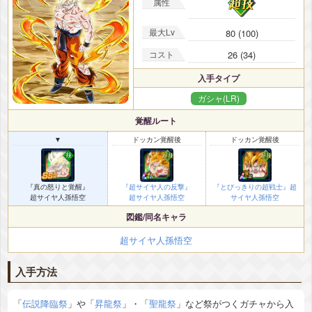
属性
最大Lv
80 (100)
コスト
26 (34)
入手タイプ
ガシャ(LR)
覚醒ルート
▼
ドッカン覚醒後
ドッカン覚醒後
『真の怒りと覚醒』
『超サイヤ人の反撃』
『とびっきりの超戦士』超
超サイヤ人孫悟空
超サイヤ人孫悟空
サイヤ人孫悟空
図鑑/同名キャラ
超サイヤ人孫悟空
入手方法
「
伝説降臨祭
」や「
昇龍祭
」・「
聖龍祭
」など祭がつくガチャから入