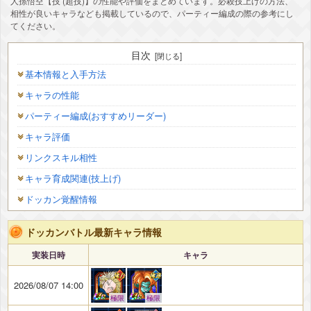
人孫悟空【技 (超技)】の性能や評価をまとめています。必殺技上げの方法、
相性が良いキャラなども掲載しているので、パーティー編成の際の参考にし
てください。
目次
基本情報と入手方法
キャラの性能
パーティー編成(おすすめリーダー)
キャラ評価
リンクスキル相性
キャラ育成関連(技上げ)
ドッカン覚醒情報
ドッカンバトル最新キャラ情報
実装日時
キャラ
2026/08/07 14:00
極限
極限