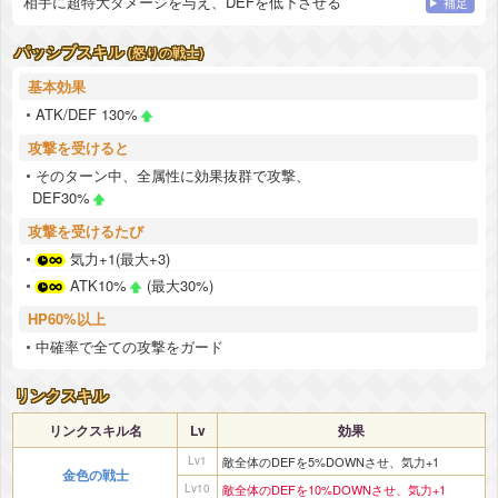
相手に超特大ダメージを与え、DEFを低下させる
補足
パッシブスキル
(怒りの戦士)
基本効果
ATK/DEF 130%
攻撃を受けると
そのターン中、全属性に効果抜群で攻撃、
DEF30%
攻撃を受けるたび
気力+1(最大+3)
ATK10%
(最大30%)
HP60%以上
中確率で全ての攻撃をガード
リンクスキル
リンクスキル名
Lv
効果
Lv1
敵全体のDEFを5%DOWNさせ、気力+1
金色の戦士
Lv10
敵全体のDEFを10%DOWNさせ、気力+1