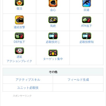
復活
会心
回避
気絶
ATK低下
連続攻撃
DEF低下
必殺技封じ
必殺技察知
遅延
ターゲット集中
アクションブレイク
その他
アクティブスキル
フィールド生成
ユニット必殺技
スポンサーリンク