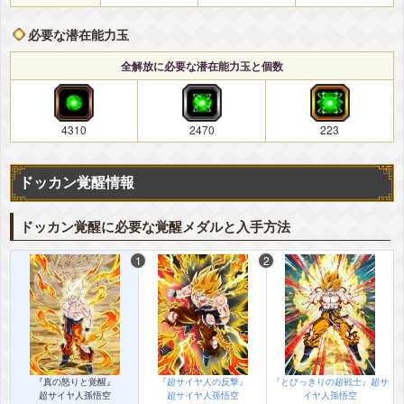
必要な潜在能力玉
全解放に必要な潜在能力玉と個数
4310
2470
223
ドッカン覚醒情報
ドッカン覚醒に必要な覚醒メダルと入手方法
『真の怒りと覚醒』
『超サイヤ人の反撃』
『とびっきりの超戦士』超サ
超サイヤ人孫悟空
超サイヤ人孫悟空
イヤ人孫悟空