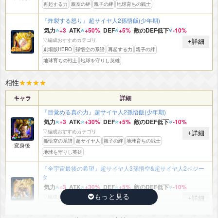
再起する力
親友の絆
親子の絆
地球育ちの戦士
『炸裂する怒り』超サイヤ人2孫悟飯(少年期)
気力
+3
ATK
+50%
DEF
+5%
敵のDEF低下
-10%
▽編成おすすめカテゴリ
+詳細
劇場版HERO
孫悟空の系譜
再起する力
親子の絆
地球育ちの戦士
地球を守りし英雄
相性
★
★
★
★
キャラ
詳細
『目覚める真の力』超サイヤ人2孫悟飯(少年期)
気力
+3
ATK
+30%
DEF
+5%
敵のDEF低下
-10%
▽編成おすすめカテゴリ
+詳細
孫悟空の系譜
超サイヤ人
親子の絆
地球育ちの戦士
変身後
地球を守りし英雄
『全宇宙最後の希望』超サイヤ人3孫悟空&超サイヤ人2ベジー
タ
気力
+3
ATK
+30%
DEF
+5%
敵のDEF低下
-10%
▽編成おすすめカテゴリ
+詳細
純粋サイヤ人
親子の絆
地球を守りし英雄