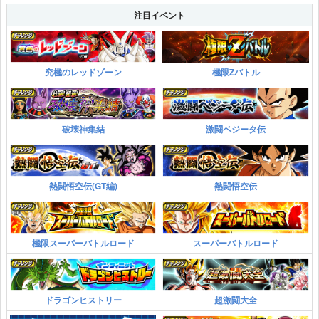
注目イベント
究極のレッドゾーン
極限Zバトル
破壊神集結
激闘ベジータ伝
熱闘悟空伝(GT編)
熱闘悟空伝
極限スーパーバトルロード
スーパーバトルロード
ドラゴンヒストリー
超激闘大全