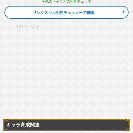
他のキャラとの相性チェック
『全てを賭けた極限バトル』超サイヤ人孫悟空&超サイヤ人ベジ
ータ &超サイヤ人トランクス(青年期)
リンクスキル相性チェッカーで確認
気力
+3
ATK
+30%
DEF
+5%
敵のDEF低下
-10%
▽編成おすすめカテゴリ
+詳細
劇場版HERO
超サイヤ人
地球を守りし英雄
スポンサーリンク
『宇宙を揺るがす一撃』超サイヤ人孫悟空&超サイヤ人孫悟飯
(少年期)
気力
+3
ATK
+30%
DEF
+5%
敵のDEF低下
-10%
▽編成おすすめカテゴリ
+詳細
孫悟空の系譜
超サイヤ人
親子の絆
地球育ちの戦士
『目覚める真の力』超サイヤ人孫悟飯(少年期)
気力
+3
ATK
+30%
DEF
+5%
敵のDEF低下
-10%
▽編成おすすめカテゴリ
+詳細
孫悟空の系譜
超サイヤ人
親子の絆
地球育ちの戦士
地球を守りし英雄
『入魂の必殺技』超サイヤ人孫悟飯(青年期)
気力
+3
ATK
+30%
DEF
+5%
敵のDEF低下
-10%
▽編成おすすめカテゴリ
+詳細
劇場版HERO
孫悟空の系譜
超サイヤ人
親子の絆
スタンバイ
キャラ育成関連
地球育ちの戦士
地球を守りし英雄