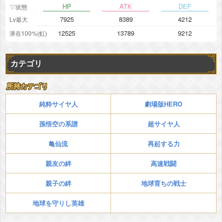
HP
ATK
DEF
▽状態
7925
8389
4212
Lv最大
12525
13789
9212
潜在100%(虹)
カテゴリ
所持カテゴリ
純粋サイヤ人
劇場版HERO
孫悟空の系譜
超サイヤ人
亀仙流
再起する力
親友の絆
高速戦闘
親子の絆
地球育ちの戦士
地球を守りし英雄