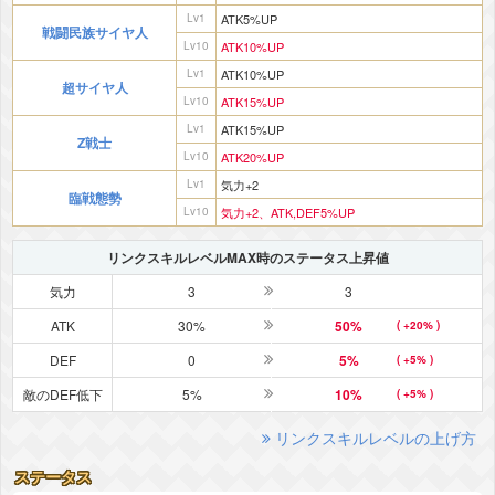
Lv1
ATK5%UP
戦闘民族サイヤ人
Lv10
ATK10%UP
Lv1
ATK10%UP
超サイヤ人
Lv10
ATK15%UP
Lv1
ATK15%UP
Z戦士
Lv10
ATK20%UP
Lv1
気力+2
臨戦態勢
Lv10
気力+2、ATK,DEF5%UP
リンクスキルレベルMAX時のステータス上昇値
気力
3
3
ATK
30%
50%
( +20% )
DEF
0
5%
( +5% )
敵のDEF低下
5%
10%
( +5% )
リンクスキルレベルの上げ方
ステータス