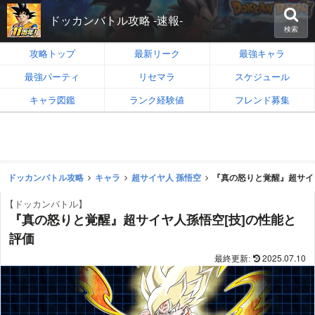
ドッカンバトル攻略 -速報-
検索
攻略トップ
最新リーク
最強キャラ
最強パーティ
リセマラ
スケジュール
キャラ図鑑
ランク経験値
フレンド募集
ドッカンバトル攻略
キャラ
超サイヤ人 孫悟空
『真の怒りと覚醒』超サイ
【ドッカンバトル】
『真の怒りと覚醒』超サイヤ人孫悟空[技]の性能と
評価
2025.07.10