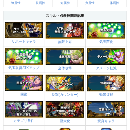
速属性
技属性
知属性
力属性
体属性
スキル・必殺技関連記事
サポートキャラ
無限上昇
気玉変化
気玉取得ATKアップ
全体攻撃
ダメージ軽減
回復
反撃(カウンター)
効果抜群
カテゴリ条件
巨大化
変身キャラ