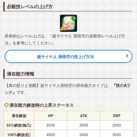
『入魂の必殺技』超サイヤ人孫悟飯(青年期)
必殺技レベルの上げ方
気力
+3
ATK
+30%
DEF
+5%
敵のDEF低下
-10%
▽編成おすすめカテゴリ
+詳細
劇場版HERO
孫悟空の系譜
超サイヤ人
親子の絆
地球育ちの戦士
地球を守りし英雄
具体的なレベル上げは、「超サイヤ人 孫悟空の必殺技レベル上げ方
法」を参考にしてください。
超サイヤ人 孫悟空の技上げ方法
潜在能力情報
【真の怒りと覚醒】超サイヤ人孫悟空の潜在能力タイプは、
『技のAラ
ンク』
です。
潜在能力解放時の上昇ステータス
潜在解放
HP
ATK
DEF
55%解放(無凸)
2000
2000
2000
100%解放(虹)
4600
5400
5000