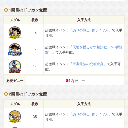
1回目のドッカン覚醒
メダル
枚数
入手方法
超激戦イベント「
怒りの戦士!!超サイヤ人」
で入手
14
可能。
超激戦イベント「
天地を揺るがす超決戦 ーVS孫悟
14
空ー」
で入手可能。
超激戦イベント「
宇宙最強の究極変身」
で入手可
14
能。
84万
必要ゼニー
ゼニー
2回目のドッカン覚醒
メダル
枚数
入手方法
超激戦イベント「
怒りの戦士!!超サイヤ人」
で入手
35
可能。