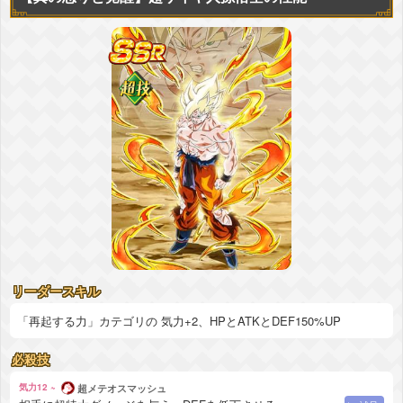
リーダースキル
「再起する力」カテゴリの 気力+2、HPとATKとDEF150%UP
必殺技
気力12 ~
超メテオスマッシュ