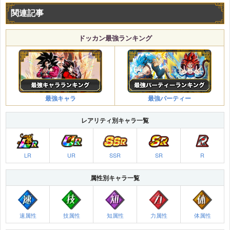
関連記事
ドッカン最強ランキング
最強キャラ
最強パーティー
レアリティ別キャラ一覧
LR
UR
SSR
SR
R
属性別キャラ一覧
速属性
技属性
知属性
力属性
体属性