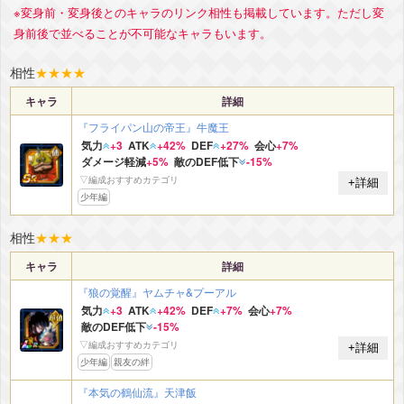
※変身前・変身後とのキャラのリンク相性も掲載しています。ただし変
身前後で並べることが不可能なキャラもいます。
相性
★
★
★
★
キャラ
詳細
『フライパン山の帝王』牛魔王
気力
+3
ATK
+42%
DEF
+27%
会心
+7%
ダメージ軽減
+5%
敵のDEF低下
-15%
▽編成おすすめカテゴリ
+詳細
少年編
相性
★
★
★
キャラ
詳細
『狼の覚醒』ヤムチャ&プーアル
気力
+3
ATK
+42%
DEF
+7%
会心
+7%
敵のDEF低下
-15%
▽編成おすすめカテゴリ
+詳細
少年編
親友の絆
『本気の鶴仙流』天津飯