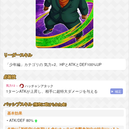
リーダースキル
「少年編」カテゴリの 気力+2、HPとATKとDEF100%UP
必殺技
気力12 ~
ハッチャンアタック
1ターンATKが上昇し、相手に超特大ダメージを与える
補足
パッシブスキル
(悟空に助けられた命)
基本効果
ATK/DEF 80%
名称に｢孫悟空(少年期)｣を含むキャラが 攻撃参加中の味方にいると