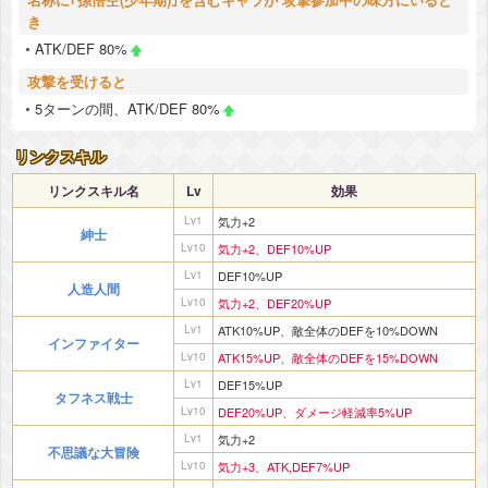
き
ATK/DEF 80%
攻撃を受けると
5ターンの間、ATK/DEF 80%
リンクスキル
リンクスキル名
Lv
効果
Lv1
気力+2
紳士
Lv10
気力+2、DEF10%UP
Lv1
DEF10%UP
人造人間
Lv10
気力+2、DEF20%UP
Lv1
ATK10%UP、敵全体のDEFを10%DOWN
インファイター
Lv10
ATK15%UP、敵全体のDEFを15%DOWN
Lv1
DEF15%UP
タフネス戦士
Lv10
DEF20%UP、ダメージ軽減率5%UP
Lv1
気力+2
不思議な大冒険
Lv10
気力+3、ATK,DEF7%UP