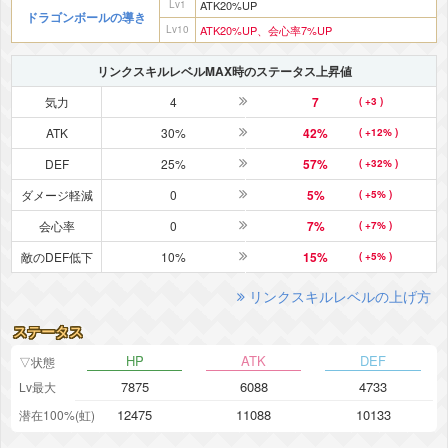
Lv1
ATK20%UP
ドラゴンボールの導き
Lv10
ATK20%UP、会心率7%UP
リンクスキルレベルMAX時のステータス上昇値
気力
4
7
( +3 )
ATK
30%
42%
( +12% )
DEF
25%
57%
( +32% )
ダメージ軽減
0
5%
( +5% )
会心率
0
7%
( +7% )
敵のDEF低下
10%
15%
( +5% )
リンクスキルレベルの上げ方
ステータス
HP
ATK
DEF
▽状態
7875
6088
4733
Lv最大
12475
11088
10133
潜在100%(虹)