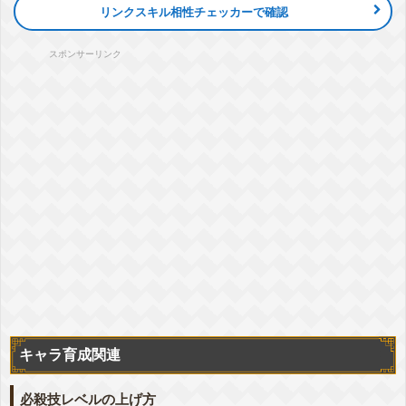
気力
+3
ATK
+42%
DEF
+7%
会心
+7%
リンクスキル相性チェッカーで確認
敵のDEF低下
-15%
▽編成おすすめカテゴリ
+詳細
スタンバイ
スポンサーリンク
親友の絆
『天下一を賭けた大勝負』孫悟空
気力
+3
ATK
+42%
DEF
+7%
会心
+7%
敵のDEF低下
-15%
▽編成おすすめカテゴリ
+詳細
親友の絆
『ドラゴンボールをめぐる冒険』孫悟空(少年期)
気力
+3
ATK
+42%
DEF
+7%
会心
+7%
敵のDEF低下
-15%
▽編成おすすめカテゴリ
+詳細
劇場版HERO
少年編
親友の絆
『新たな体と覚悟』人造人間16号
気力
+4
DEF
+50%
ダメージ軽減
+5%
▽編成おすすめカテゴリ
+詳細
人造人間
人工生命体
キャラ育成関連
『タフな全力ファイト』クリリン
気力
+3
ATK
+42%
DEF
+7%
会心
+7%
必殺技レベルの上げ方
敵のDEF低下
-15%