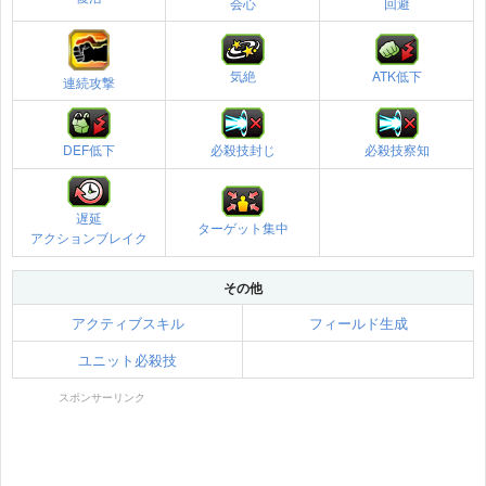
会心
回避
気絶
ATK低下
連続攻撃
DEF低下
必殺技封じ
必殺技察知
遅延
ターゲット集中
アクションブレイク
その他
アクティブスキル
フィールド生成
ユニット必殺技
スポンサーリンク