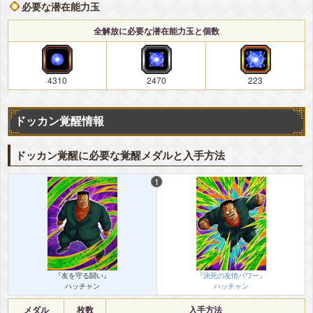
必要な潜在能力玉
全解放に必要な潜在能力玉と個数
4310
2470
223
ドッカン覚醒情報
ドッカン覚醒に必要な覚醒メダルと入手方法
『友を守る闘い』
『決死の友情パワー』
ハッチャン
ハッチャン
メダル
枚数
入手方法