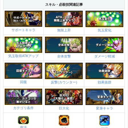
スキル・必殺技関連記事
サポートキャラ
無限上昇
気玉変化
気玉取得ATKアップ
全体攻撃
ダメージ軽減
回復
反撃(カウンター)
効果抜群
カテゴリ条件
巨大化
変身キャラ
復活