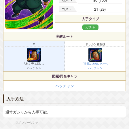
80 (100)
コスト
21 (29)
入手タイプ
ガチャ
覚醒ルート
▼
ドッカン覚醒後
『友を守る闘い』
『決死の友情パワー』
ハッチャン
ハッチャン
図鑑/同名キャラ
ハッチャン
入手方法
通常ガシャから入手可能。
スポンサーリンク