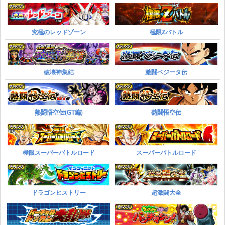
究極のレッドゾーン
極限Zバトル
破壊神集結
激闘ベジータ伝
熱闘悟空伝(GT編)
熱闘悟空伝
極限スーパーバトルロード
スーパーバトルロード
ドラゴンヒストリー
超激闘大全