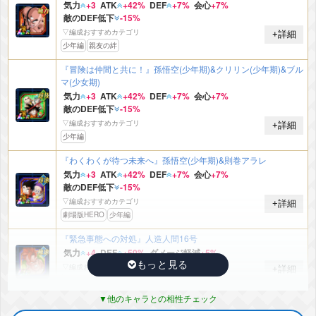
気力
+3
ATK
+42%
DEF
+7%
会心
+7%
敵のDEF低下
-15%
▽編成おすすめカテゴリ
+詳細
少年編
親友の絆
『冒険は仲間と共に！』孫悟空(少年期)&クリリン(少年期)&ブル
マ(少女期)
気力
+3
ATK
+42%
DEF
+7%
会心
+7%
敵のDEF低下
-15%
▽編成おすすめカテゴリ
+詳細
少年編
『わくわくが待つ未来へ』孫悟空(少年期)&則巻アラレ
気力
+3
ATK
+42%
DEF
+7%
会心
+7%
敵のDEF低下
-15%
▽編成おすすめカテゴリ
+詳細
劇場版HERO
少年編
『緊急事態への対処』人造人間16号
気力
+4
DEF
+50%
ダメージ軽減
+5%
▽編成おすすめカテゴリ
+詳細
人造人間
人工生命体
他のキャラとの相性チェック
『天下一を賭けた大勝負』孫悟空