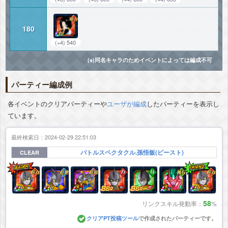
180
(+4) 540
(※)同名キャラのためイベントによっては編成不可
パーティー編成例
各イベントのクリアパーティーや
ユーザが編成
したパーティーを表示し
ています。
最終検索日：2024-02-29 22:51:03
バトルスペクタクル.孫悟飯(ビースト)
CLEAR
58
リンクスキル発動率：
%
クリアPT投稿ツール
で作成されたパーティーです。