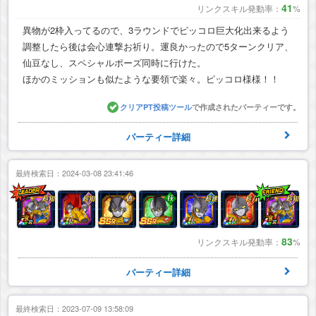
41
リンクスキル発動率：
%
異物が2枠入ってるので、3ラウンドでピッコロ巨大化出来るよう
調整したら後は会心連撃お祈り。運良かったので5ターンクリア、
仙豆なし、スペシャルポーズ同時に行けた。
ほかのミッションも似たような要領で楽々。ピッコロ様様！！
クリアPT投稿ツール
で作成されたパーティーです。
パーティー詳細
最終検索日：2024-03-08 23:41:46
83
リンクスキル発動率：
%
パーティー詳細
最終検索日：2023-07-09 13:58:09