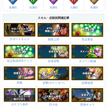
速属性
技属性
知属性
力属性
体属性
スキル・必殺技関連記事
サポートキャラ
無限上昇
気玉変化
気玉取得ATKアップ
全体攻撃
ダメージ軽減
回復
反撃(カウンター)
効果抜群
カテゴリ条件
巨大化
変身キャラ