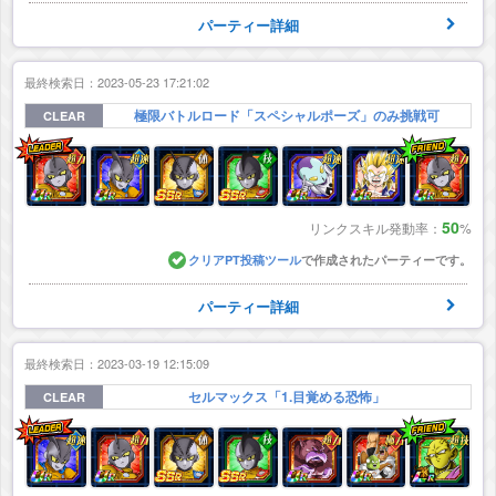
パーティー詳細
最終検索日：2023-05-23 17:21:02
極限バトルロード「スペシャルポーズ」のみ挑戦可
CLEAR
50
リンクスキル発動率：
%
クリアPT投稿ツール
で作成されたパーティーです。
パーティー詳細
最終検索日：2023-03-19 12:15:09
セルマックス「1.目覚める恐怖」
CLEAR