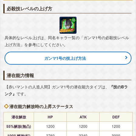
正義の味方
必殺技レベルの上げ方
『第11宇宙を守るための覚悟』トッポ
気力
+5
ATK
+32%
DEF
+5%
会心
+5%
▽編成おすすめカテゴリ
+詳細
スペシャルポーズ
正義の味方
具体的なレベル上げは、同名キャラ一覧の「ガンマ1号の必殺技レベル
『平和への熱意』グレートサイヤマン
上げ方法」を参考にしてください。
気力
+5
ATK
+32%
DEF
+5%
会心
+5%
▽編成おすすめカテゴリ
+詳細
ガンマ1号の技上げ方法
スペシャルポーズ
正義の味方
『究極のモードチェンジ』カトペスラ
潜在能力情報
気力
+5
ATK
+32%
DEF
+5%
会心
+5%
▽編成おすすめカテゴリ
+詳細
【赤いマントの人造人間】ガンマ1号の潜在能力タイプは、
『技のBラ
スペシャルポーズ
正義の味方
高速戦闘
ンク』
です。
潜在能力解放時の上昇ステータス
潜在解放
HP
ATK
DEF
55%解放(無凸)
1200
1200
1200
100%解放(虹)
2760
3240
3000