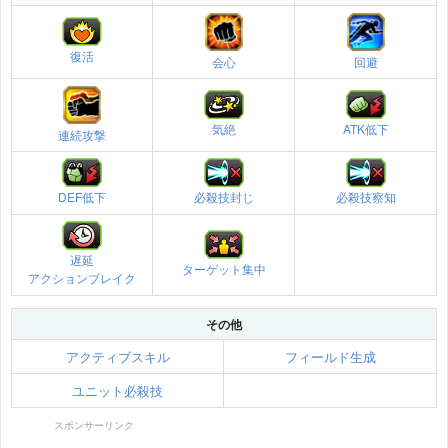
復活
会心
回避
気絶
ATK低下
連続攻撃
DEF低下
必殺技封じ
必殺技察知
遅延
ターゲット集中
アクションブレイク
その他
アクティブスキル
フィールド生成
ユニット必殺技
スポンサーリンク