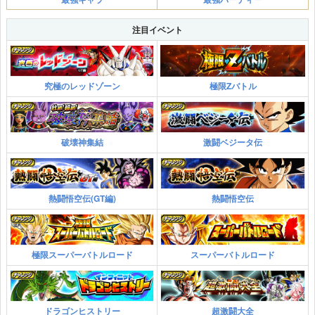
注目イベント
究極のレッドゾーン
極限Zバトル
破壊神集結
激闘ベジータ伝
熱闘悟空伝(GT編)
熱闘悟空伝
極限スーパーバトルロード
スーパーバトルロード
ドラゴンヒストリー
超激闘大全