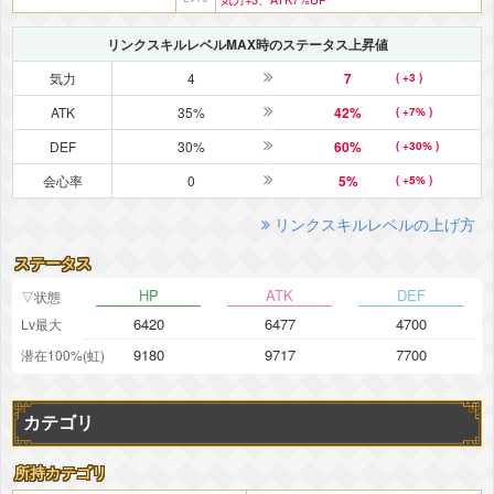
リンクスキルレベルMAX時のステータス上昇値
気力
4
7
( +3 )
ATK
35%
42%
( +7% )
DEF
30%
60%
( +30% )
会心率
0
5%
( +5% )
リンクスキルレベルの上げ方
ステータス
HP
ATK
DEF
▽状態
6420
6477
4700
Lv最大
9180
9717
7700
潜在100%(虹)
カテゴリ
所持カテゴリ