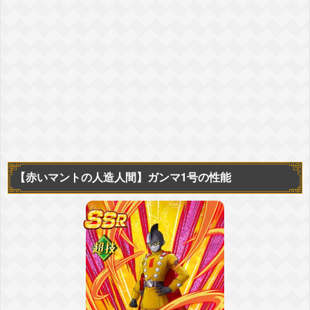
【赤いマントの人造人間】
ガンマ1号の性能