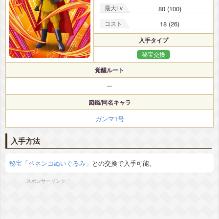
最大Lv
80 (100)
コスト
18 (26)
入手タイプ
秘宝交換
覚醒ルート
ー
図鑑/同名キャラ
ガンマ1号
入手方法
秘宝「ペネンコぬいぐるみ」
との交換で入手可能。
スポンサーリンク