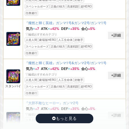
スペシャルポーズ
正義の味方
高速戦闘
超HERO
任務遂行
『燦然と輝く英雄』ガンマ1号&ガンマ2号/ガンマ1号
気力
+7
ATK
+42%
DEF
+35%
会心
+5%
▽編成おすすめカテゴリ
+詳細
人造人間
劇場版HERO
人工生命体
好敵手
スペシャルポーズ
正義の味方
高速戦闘
超HERO
任務遂行
『燦然と輝く英雄』ガンマ1号&ガンマ2号/ガンマ1号
気力
+7
ATK
+42%
DEF
+35%
会心
+5%
▽編成おすすめカテゴリ
+詳細
人造人間
劇場版HERO
人工生命体
好敵手
スタンバイ
スペシャルポーズ
正義の味方
高速戦闘
超HERO
任務遂行
『大胆不敵なヒーロー』ガンマ2号
気力
+7
ATK
+42%
DEF
+35%
会心
+5%
▽編成おすすめカテゴリ
+詳細
人造人間
劇場版HERO
人工生命体
好敵手
スペシャルポーズ
正義の味方
高速戦闘
超HERO