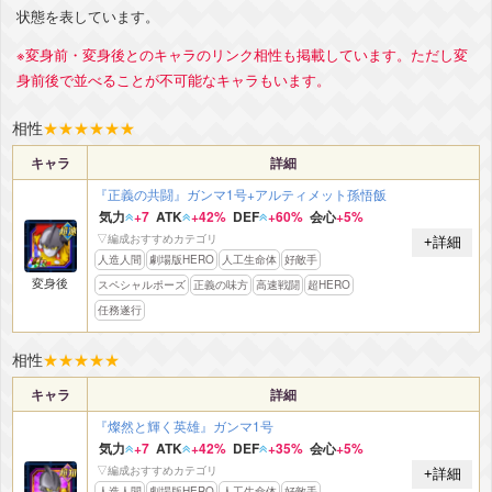
状態を表しています。
※変身前・変身後とのキャラのリンク相性も掲載しています。ただし変
身前後で並べることが不可能なキャラもいます。
相性
★
★
★
★
★
★
キャラ
詳細
『正義の共闘』ガンマ1号+アルティメット孫悟飯
気力
+7
ATK
+42%
DEF
+60%
会心
+5%
▽編成おすすめカテゴリ
+詳細
人造人間
劇場版HERO
人工生命体
好敵手
変身後
スペシャルポーズ
正義の味方
高速戦闘
超HERO
任務遂行
相性
★
★
★
★
★
キャラ
詳細
『燦然と輝く英雄』ガンマ1号
気力
+7
ATK
+42%
DEF
+35%
会心
+5%
▽編成おすすめカテゴリ
+詳細
人造人間
劇場版HERO
人工生命体
好敵手