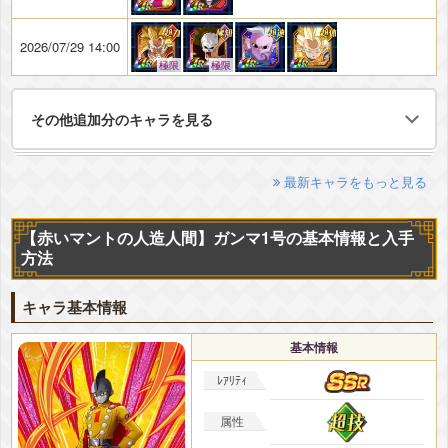
2026/07/29 14:00
極限
極限
その他追加分のキャラを見る
最新キャラをもっと見る
【赤いマントの人造人間】ガンマ1号の基本情報と入手
方法
キャラ基本情報
基本情報
ﾚｱﾘﾃｨ
属性