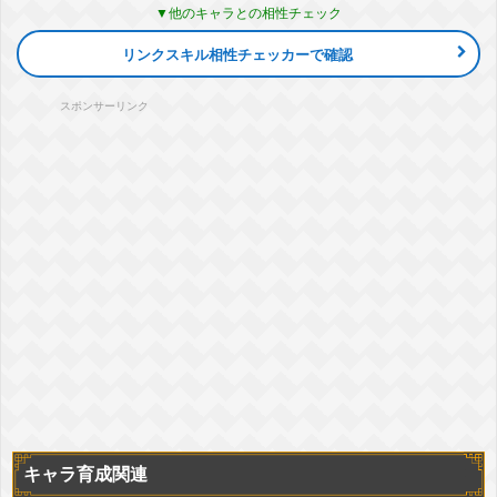
他のキャラとの相性チェック
任務遂行
『正義の結託』ガンマ2号+ピッコロ(潜在能力解放)
リンクスキル相性チェッカーで確認
気力
+7
ATK
+42%
DEF
+35%
会心
+5%
▽編成おすすめカテゴリ
+詳細
スポンサーリンク
人造人間
劇場版HERO
人工生命体
好敵手
スペシャルポーズ
正義の味方
高速戦闘
超HERO
任務遂行
『青いマントの人造人間』ガンマ2号
気力
+7
ATK
+42%
DEF
+35%
会心
+5%
▽編成おすすめカテゴリ
+詳細
人造人間
劇場版HERO
人工生命体
好敵手
スペシャルポーズ
正義の味方
高速戦闘
超HERO
任務遂行
相性
★
★
★
キャラ
詳細
『絶対的な強さ』ジレン
気力
+2
ATK
+25%
DEF
+30%
会心
+5%
キャラ育成関連
▽編成おすすめカテゴリ
+詳細