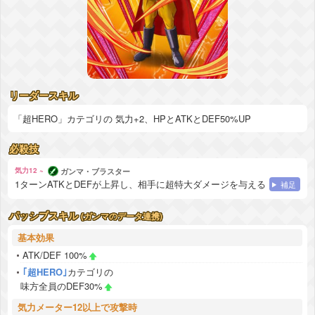
リーダースキル
「超HERO」カテゴリの 気力+2、HPとATKとDEF50%UP
必殺技
気力12 ~
ガンマ・ブラスター
1ターンATKとDEFが上昇し、相手に超特大ダメージを与える
補足
パッシブスキル
(ガンマのデータ連携)
基本効果
ATK/DEF 100%
｢超HERO｣
カテゴリの
味方全員のDEF30%
気力メーター12以上で攻撃時