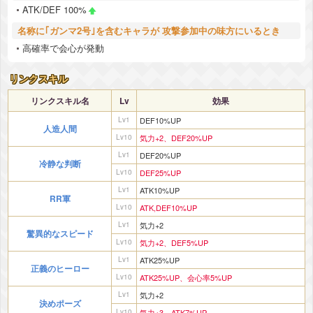
ATK/DEF 100%
名称に｢ガンマ2号｣を含むキャラが 攻撃参加中の味方にいるとき
高確率で会心が発動
リンクスキル
リンクスキル名
Lv
効果
Lv1
DEF10%UP
人造人間
Lv10
気力+2、DEF20%UP
Lv1
DEF20%UP
冷静な判断
Lv10
DEF25%UP
Lv1
ATK10%UP
RR軍
Lv10
ATK,DEF10%UP
Lv1
気力+2
驚異的なスピード
Lv10
気力+2、DEF5%UP
Lv1
ATK25%UP
正義のヒーロー
Lv10
ATK25%UP、会心率5%UP
Lv1
気力+2
決めポーズ
Lv10
気力+3、ATK7%UP