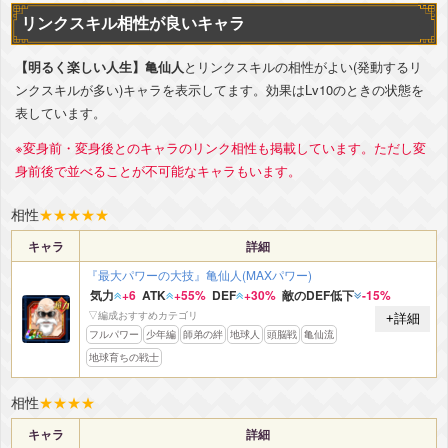
リンクスキル相性が良いキャラ
【明るく楽しい人生】亀仙人
とリンクスキルの相性がよい(発動するリ
ンクスキルが多い)キャラを表示してます。効果はLv10のときの状態を
表しています。
※変身前・変身後とのキャラのリンク相性も掲載しています。ただし変
身前後で並べることが不可能なキャラもいます。
相性
★
★
★
★
★
キャラ
詳細
『最大パワーの大技』亀仙人(MAXパワー)
気力
+6
ATK
+55%
DEF
+30%
敵のDEF低下
-15%
▽編成おすすめカテゴリ
+詳細
フルパワー
少年編
師弟の絆
地球人
頭脳戦
亀仙流
地球育ちの戦士
相性
★
★
★
★
キャラ
詳細