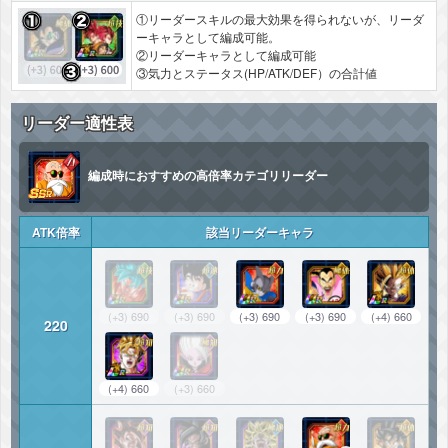
①リーダースキルの最大効果を得られないが、リーダ
ーキャラとして編成可能。
②リーダーキャラとして編成可能
③気力とステータス(HP/ATK/DEF）の合計値
リーダー適性表
編成時におすすめの高倍率カテゴリリーダー
ATK倍率
該当リーダーキャラ
(+3) 690
(+3) 690
(+3) 690
(+3) 690
(+4) 660
220
(+4) 660
(+3) 660