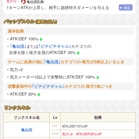
気力12 ~
亀仙流乱舞
1ターンATKが上昇し、相手に超絶特大ダメージを与える
補足
パッシブスキル
(陽気な仙人)
基本効果
ATK/DEF 100%
｢亀仙流｣
または
｢ピチピチギャル｣
カテゴリの
自身を除く味方全員のATK/DEF 30%
チームに自身の他に
｢亀仙流｣
カテゴリの 味方が2体以上いるとき
気力+2
気力メーター12以上で攻撃時にATK/DEF 100%
攻撃参加中の
｢ピチピチギャル｣
カテゴリの 味方1体につき
ATK/DEF 30%
リンクスキル
リンクスキル名
Lv
効果
Lv1
ATK,DEF10%UP
亀仙流
Lv10
気力+2、ATK,DEF20%UP