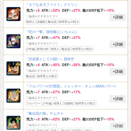
『タフな全力ファイト』クリリン
気力
+5
ATK
+52%
DEF
+27%
敵のDEF低下
-15%
▽編成おすすめカテゴリ
+詳細
地球人
頭脳戦
亀仙流
地球育ちの戦士
『匠の一撃』孫悟飯(じいちゃん)
気力
+7
ATK
+47%
DEF
+27%
▽編成おすすめカテゴリ
+詳細
少年編
師弟の絆
地球人
亀仙流
地球育ちの戦士
『武道家としての闘い』孫悟空
気力
+4
ATK
+45%
DEF
+30%
敵のDEF低下
-15%
▽編成おすすめカテゴリ
+詳細
亀仙流
地球育ちの戦士
『フルパワーの打開策』ジャッキー・チュン(MAXパワー)
気力
+7
ATK
+27%
DEF
+17%
▽編成おすすめカテゴリ
+詳細
フルパワー
少年編
地球人
頭脳戦
地球育ちの戦士
『亀仙流の狼』ヤムチャ
気力
+5
ATK
+52%
DEF
+27%
敵のDEF低下
-15%
▽編成おすすめカテゴリ
+詳細
少年編
師弟の絆
地球人
亀仙流
地球育ちの戦士