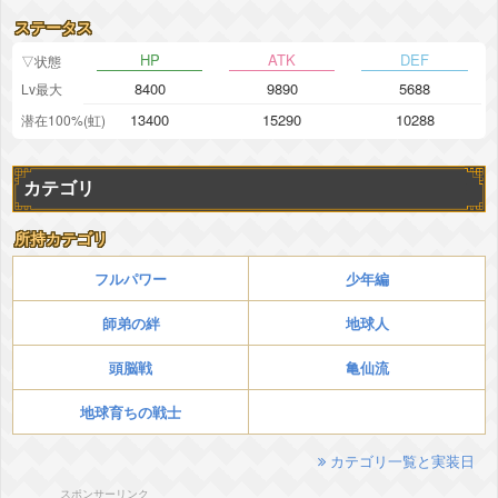
ステータス
HP
ATK
DEF
▽状態
8400
9890
5688
Lv最大
13400
15290
10288
潜在100%(虹)
カテゴリ
所持カテゴリ
フルパワー
少年編
師弟の絆
地球人
頭脳戦
亀仙流
地球育ちの戦士
カテゴリ一覧と実装日
スポンサーリンク