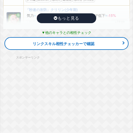
『秒速の攻防』クリリン(少年期)
気力
+5
ATK
+52%
DEF
+27%
敵のDEF低下
-15%
▽編成おすすめカテゴリ
+詳細
少年編
師弟の絆
地球人
頭脳戦
亀仙流
地球育ちの戦士
他のキャラとの相性チェック
『本家の大技』亀仙人(MAXパワー)
気力
+6
ATK
+40%
DEF
+30%
リンクスキル相性チェッカーで確認
▽編成おすすめカテゴリ
+詳細
フルパワー
少年編
師弟の絆
地球人
頭脳戦
亀仙流
スポンサーリンク
地球育ちの戦士
『本家の大技』亀仙人(MAXパワー)
気力
+6
ATK
+40%
DEF
+30%
▽編成おすすめカテゴリ
+詳細
フルパワー
少年編
師弟の絆
地球人
頭脳戦
亀仙流
地球育ちの戦士
『奇跡の前線復帰』亀仙人(MAXパワー)
気力
+6
ATK
+40%
DEF
+30%
▽編成おすすめカテゴリ
+詳細
フルパワー
師弟の絆
地球人
頭脳戦
亀仙流
地球育ちの戦士