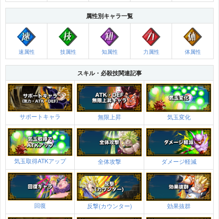
属性別キャラ一覧
速属性
技属性
知属性
力属性
体属性
スキル・必殺技関連記事
サポートキャラ
無限上昇
気玉変化
気玉取得ATKアップ
全体攻撃
ダメージ軽減
回復
反撃(カウンター)
効果抜群