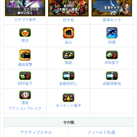
カテゴリ条件
巨大化
変身キャラ
復活
会心
回避
気絶
ATK低下
連続攻撃
DEF低下
必殺技封じ
必殺技察知
遅延
ターゲット集中
アクションブレイク
その他
アクティブスキル
フィールド生成