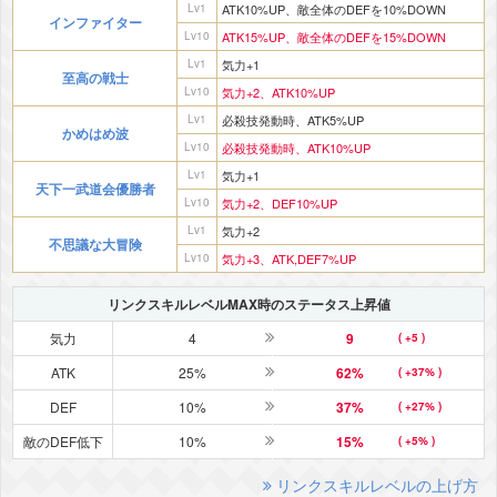
Lv1
ATK10%UP、敵全体のDEFを10%DOWN
インファイター
Lv10
ATK15%UP、敵全体のDEFを15%DOWN
Lv1
気力+1
至高の戦士
Lv10
気力+2、ATK10%UP
Lv1
必殺技発動時、ATK5%UP
かめはめ波
Lv10
必殺技発動時、ATK10%UP
Lv1
気力+1
天下一武道会優勝者
Lv10
気力+2、DEF10%UP
Lv1
気力+2
不思議な大冒険
Lv10
気力+3、ATK,DEF7%UP
リンクスキルレベルMAX時のステータス上昇値
気力
4
9
( +5 )
ATK
25%
62%
( +37% )
DEF
10%
37%
( +27% )
敵のDEF低下
10%
15%
( +5% )
リンクスキルレベルの上げ方