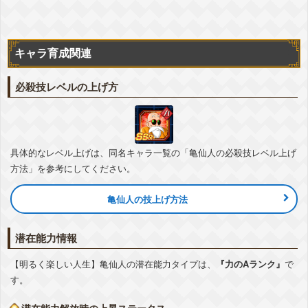
『衰えぬ気迫』亀仙人(MAXパワー)
気力
+6
ATK
+40%
DEF
+30%
▽編成おすすめカテゴリ
+詳細
キャラ育成関連
フルパワー
師弟の絆
地球人
頭脳戦
亀仙流
地球育ちの戦士
必殺技レベルの上げ方
具体的なレベル上げは、同名キャラ一覧の「亀仙人の必殺技レベル上げ
方法」を参考にしてください。
亀仙人の技上げ方法
潜在能力情報
【明るく楽しい人生】亀仙人の潜在能力タイプは、
『力のAランク』
で
す。
潜在能力解放時の上昇ステータス