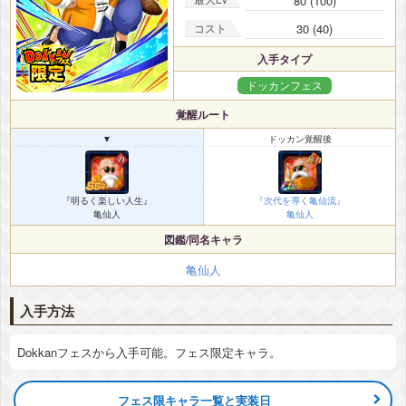
80 (100)
コスト
30 (40)
入手タイプ
ドッカンフェス
覚醒ルート
▼
ドッカン覚醒後
『明るく楽しい人生』
『次代を導く亀仙流』
亀仙人
亀仙人
図鑑/同名キャラ
亀仙人
入手方法
Dokkanフェスから入手可能。フェス限定キャラ。
フェス限キャラ一覧と実装日