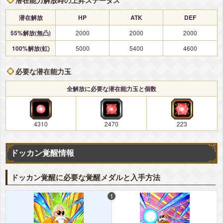
潜在解放
HP
ATK
DEF
55%解放(無凸)
2000
2000
2000
100%解放(虹)
5000
5400
4600
必要な潜在能力玉
全解放に必要な潜在能力玉と個数
4310
2470
223
ドッカン覚醒情報
ドッカン覚醒に必要な覚醒メダルと入手方法