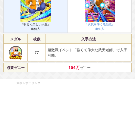
『明るく楽しい人生』
『次代を導く亀仙流』
亀仙人
亀仙人
メダル
枚数
入手方法
超激戦イベント「強くて偉大な武天老師」で入手
77
可能。
154万
必要ゼニー
ゼニー
スポンサーリンク