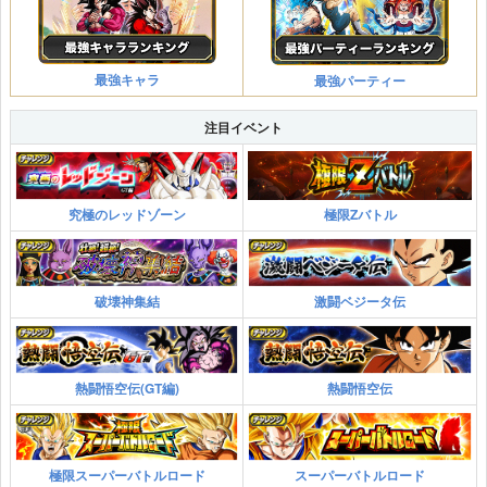
最強キャラ
最強パーティー
注目イベント
究極のレッドゾーン
極限Zバトル
破壊神集結
激闘ベジータ伝
熱闘悟空伝(GT編)
熱闘悟空伝
極限スーパーバトルロード
スーパーバトルロード