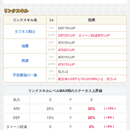
リンクスキル
リンクスキル名
Lv
効果
Lv1
DEF15%UP
タフネス戦士
Lv10
DEF20%UP、ダメージ軽減率5%UP
Lv1
ATK15%UP
強襲
Lv10
ATK20%UP
Lv1
ATK10%UP
残虐
Lv10
ATK15%UP
Lv1
気力+2
宇宙最強の一族
Lv10
敵全体のDEFを10%DOWNさせ、気力+2
リンクスキルレベルMAX時のステータス上昇値
気力
2
2
ATK
25%
35%
( +10% )
DEF
15%
20%
( +5% )
ダメージ軽減
0
5%
( +5% )