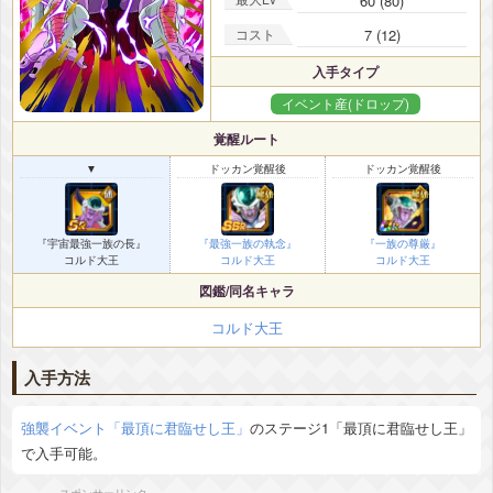
60 (80)
コスト
7 (12)
入手タイプ
イベント産(ドロップ)
覚醒ルート
▼
ドッカン覚醒後
ドッカン覚醒後
『宇宙最強一族の長』
『最強一族の執念』
『一族の尊厳』
コルド大王
コルド大王
コルド大王
図鑑/同名キャラ
コルド大王
入手方法
強襲イベント「最頂に君臨せし王」
のステージ1「最頂に君臨せし王」
で入手可能。