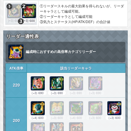
①リーダースキルの最大効果を得られないが、リーダ
ーキャラとして編成可能。
②リーダーキャラとして編成可能
③気力とステータス(HP/ATK/DEF）の合計値
リーダー適性表
編成時におすすめの高倍率カテゴリリーダー
ATK倍率
該当リーダーキャラ
220
(+3) 690
(+3) 690
(+3) 690
(+3) 690
(+4) 600
(+3) 600
(+4) 600
(+3) 600
(+3) 600
200