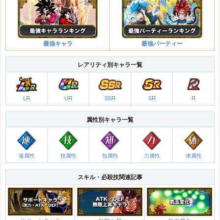
最強キャラ
最強パーティー
レアリティ別キャラ一覧
LR
UR
SSR
SR
R
属性別キャラ一覧
速属性
技属性
知属性
力属性
体属性
スキル・必殺技関連記事