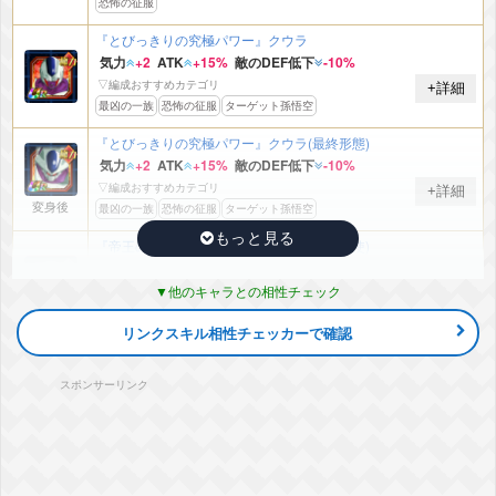
恐怖の征服
『とびっきりの究極パワー』クウラ
気力
+2
ATK
+15%
敵のDEF低下
-10%
▽編成おすすめカテゴリ
+詳細
最凶の一族
恐怖の征服
ターゲット孫悟空
『とびっきりの究極パワー』クウラ(最終形態)
気力
+2
ATK
+15%
敵のDEF低下
-10%
▽編成おすすめカテゴリ
+詳細
変身後
最凶の一族
恐怖の征服
ターゲット孫悟空
『帝王の真の輝き』ゴールデンフリーザ(天使)
気力
+2
ATK
+15%
敵のDEF低下
-10%
他のキャラとの相性チェック
▽編成おすすめカテゴリ
+詳細
最凶の一族
継承する者
リンクスキル相性チェッカーで確認
『想像を絶するサイヤ人の力』ナッパ+ベジータ
ATK
+15%
DEF
+20%
ダメージ軽減
+5%
スポンサーリンク
▽編成おすすめカテゴリ
+詳細
変身後
恐怖の征服
継承する者
『極悪な猛襲』クウラ(最終形態)
気力
+2
ATK
+15%
敵のDEF低下
-10%
▽編成おすすめカテゴリ