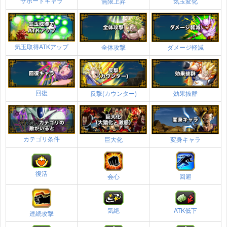
サポートキャラ
無限上昇
気玉変化
気玉取得ATKアップ
全体攻撃
ダメージ軽減
回復
反撃(カウンター)
効果抜群
カテゴリ条件
巨大化
変身キャラ
復活
会心
回避
気絶
ATK低下
連続攻撃