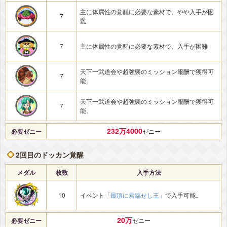
主に体属性の覚醒に必要な素材で、やや入手が困
7
難
7
主に体属性の覚醒に必要な素材で、入手が困難
天下一武道会や超強襲のミッション報酬で獲得可
7
能。
天下一武道会や超強襲のミッション報酬で獲得可
7
能。
232万4000
必要ゼニー
ゼニー
2回目のドッカン覚醒
メダル
枚数
入手方法
10
イベント「
最頂に君臨せし王」
で入手可能。
20万
必要ゼニー
ゼニー