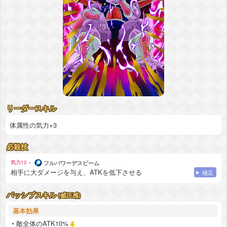
リーダースキル
体属性の気力+3
必殺技
気力12 ~
フルパワーデスビーム
相手に大ダメージを与え、ATKを低下させる
補足
パッシブスキル
(威圧感)
基本効果
敵全体のATK10%