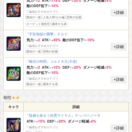
気力
+2
ATK
+15%
DEF
+20%
ダメージ軽減
+5%
敵のDEF低下
-10%
▽編成おすすめカテゴリ
+詳細
最凶の一族
人造人間/セル編
恐怖の征服
ターゲット孫悟空
継承する者
『宇宙海賊の襲撃』チルド
気力
+2
ATK
+35%
敵のDEF低下
-10%
▽編成おすすめカテゴリ
+詳細
最凶の一族
恐怖の征服
『雌伏の時間』コルド大王(天使)
気力
+2
ATK
+15%
DEF
+20%
ダメージ軽減
+5%
敵のDEF低下
-10%
▽編成おすすめカテゴリ
+詳細
最凶の一族
継承する者
相性
★
★
キャラ
詳細
『猛威を振るう凶悪サイヤ人』ナッパ/ベジータ
ATK
+15%
DEF
+20%
ダメージ軽減
+5%
▽編成おすすめカテゴリ
+詳細