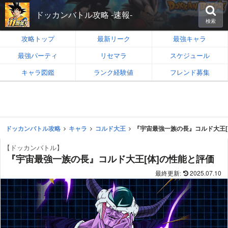
ドッカンバトル攻略 -速報-
検索
攻略トップ
最新リーク
最強キャラ
最強パーティ
リセマラ
スケジュール
キャラ図鑑
ランク経験値
フレンド募集
ドッカンバトル攻略
キャラ
コルド大王
『宇宙最強一族の長』コルド大王[
【ドッカンバトル】
『宇宙最強一族の長』コルド大王[体]の性能と評価
2025.07.10