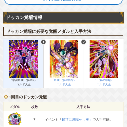
ドッカン覚醒情報
ドッカン覚醒に必要な覚醒メダルと入手方法
『宇宙最強一族の長』
『最強一族の執念』
『一族の尊厳』
コルド大王
コルド大王
コルド大王
1回目のドッカン覚醒
メダル
枚数
入手方法
7
イベント「
最頂に君臨せし王」
で入手可能。