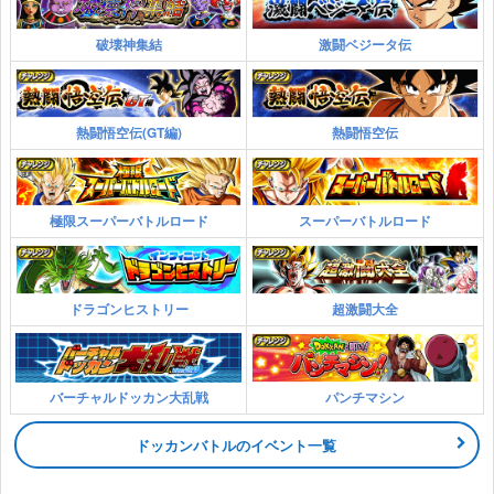
破壊神集結
激闘ベジータ伝
熱闘悟空伝(GT編)
熱闘悟空伝
極限スーパーバトルロード
スーパーバトルロード
ドラゴンヒストリー
超激闘大全
バーチャルドッカン大乱戦
パンチマシン
ドッカンバトルのイベント一覧