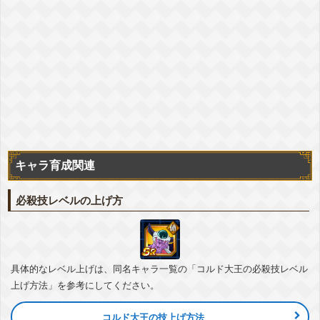
+詳細
最凶の一族
恐怖の征服
ターゲット孫悟空
『凶悪なひと突き』ナッパ
ATK
+15%
DEF
+20%
ダメージ軽減
+5%
▽編成おすすめカテゴリ
+詳細
恐怖の征服
『戦場をかき乱す連携』アモンド&レズン
ATK
+15%
DEF
+20%
ダメージ軽減
+5%
▽編成おすすめカテゴリ
+詳細
恐怖の征服
キャラ育成関連
必殺技レベルの上げ方
具体的なレベル上げは、同名キャラ一覧の「コルド大王の必殺技レベル
上げ方法」を参考にしてください。
コルド大王の技上げ方法