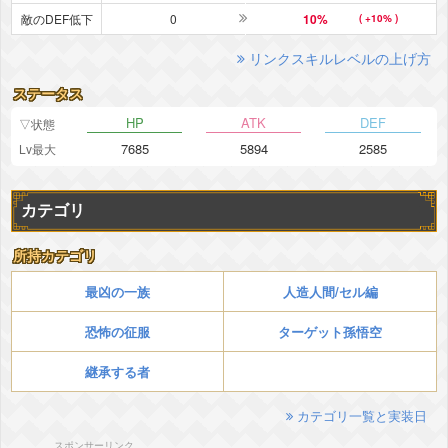
敵のDEF低下
0
10%
( +10% )
リンクスキルレベルの上げ方
ステータス
HP
ATK
DEF
▽状態
7685
5894
2585
Lv最大
カテゴリ
所持カテゴリ
最凶の一族
人造人間/セル編
恐怖の征服
ターゲット孫悟空
継承する者
カテゴリ一覧と実装日
スポンサーリンク