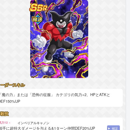
リーダースキル
「魔の力」または「恐怖の征服」 カテゴリの気力+2、HPとATKと
DEF150%UP
必殺技
気力12 ~
インペリアルキャノン
相手に超特大ダメージを与える&1ターン仲間DEF20%UP
補足