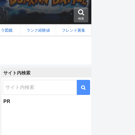
検索
ャラ図鑑
ランク経験値
フレンド募集
サイト内検索
イゴマー[速]の性能と評価
PR