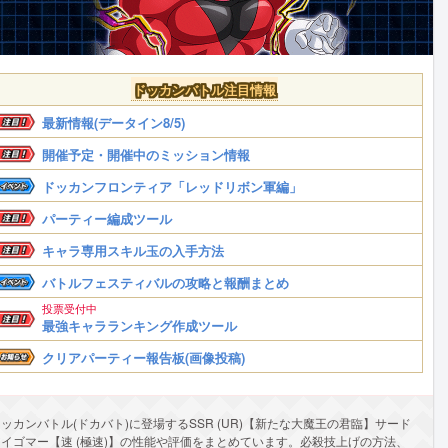
ドッカンバトル注目情報
最新情報(データイン8/5)
開催予定・開催中のミッション情報
ドッカンフロンティア「レッドリボン軍編」
パーティー編成ツール
キャラ専用スキル玉の入手方法
バトルフェスティバルの攻略と報酬まとめ
投票受付中
最強キャラランキング作成ツール
クリアパーティー報告板(画像投稿)
ッカンバトル(ドカバト)に登場するSSR (UR)【新たな大魔王の君臨】サード
アイゴマー【速 (極速)】の性能や評価をまとめています。必殺技上げの方法、