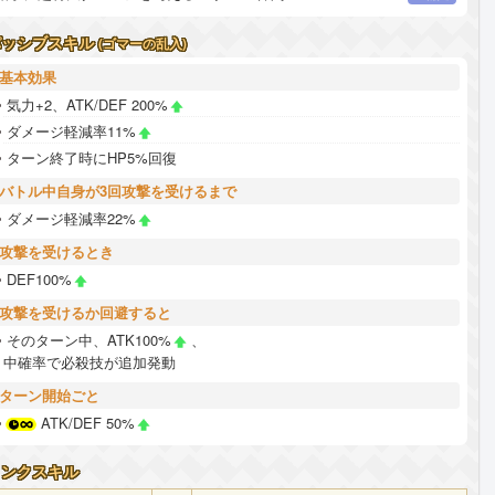
パッシブスキル
(ゴマーの乱入)
基本効果
気力+2、ATK/DEF 200%
ダメージ軽減率11%
ターン終了時にHP5%回復
バトル中自身が3回攻撃を受けるまで
ダメージ軽減率22%
攻撃を受けるとき
DEF100%
攻撃を受けるか回避すると
そのターン中、ATK100%
、
中確率で必殺技が追加発動
ターン開始ごと
ATK/DEF 50%
リンクスキル