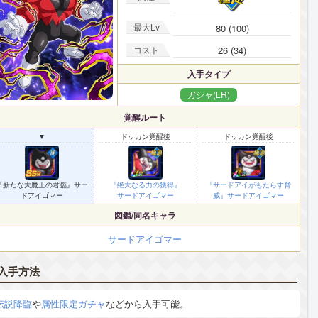
最大Lv
80 (100)
コスト
26 (34)
入手タイプ
ガシャ(LR)
覚醒ルート
▼
ドッカン覚醒後
ドッカン覚醒後
『新たな大魔王の君臨』サー
『絶大なる力の獲得』
『サードアイがもたらす脅
ドアイゴマー
サードアイゴマー
威』サードアイゴマー
図鑑/同名キャラ
サードアイゴマー
入手方法
伝説降臨
や
属性限定ガチャ
などから入手可能。