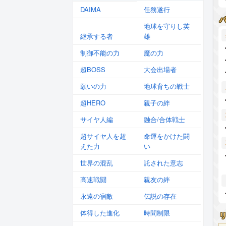
DAIMA
任務遂行
地球を守りし英
継承する者
雄
制御不能の力
魔の力
超BOSS
大会出場者
願いの力
地球育ちの戦士
超HERO
親子の絆
サイヤ人編
融合/合体戦士
超サイヤ人を超
命運をかけた闘
えた力
い
世界の混乱
託された意志
高速戦闘
親友の絆
永遠の宿敵
伝説の存在
体得した進化
時間制限