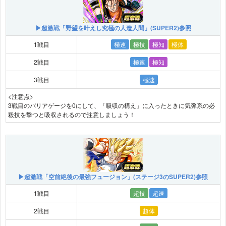
▶超激戦「野望を叶えし究極の人造人間」(SUPER2)参照
1戦目
極速
極技
極知
極体
2戦目
極速
極知
3戦目
極速
<注意点>
3戦目のバリアゲージを0にして、「吸収の構え」に入ったときに気弾系の必
殺技を撃つと吸収されるので注意しましょう！
▶超激戦「空前絶後の最強フュージョン」(ステージ3のSUPER2)参照
1戦目
超技
超速
2戦目
超体