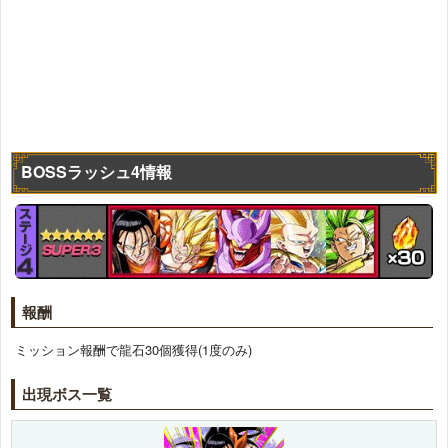
BOSSラッシュ4情報
報酬
ミッション報酬で龍石30個獲得(1度のみ)
出現ボス一覧