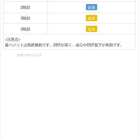
2戦目
超速
3戦目
超体
3戦目
超体
<注意点>
超ベジットは気絶無効です。DEFが高く、会心やDEF低下が有効です。
スポンサーリンク