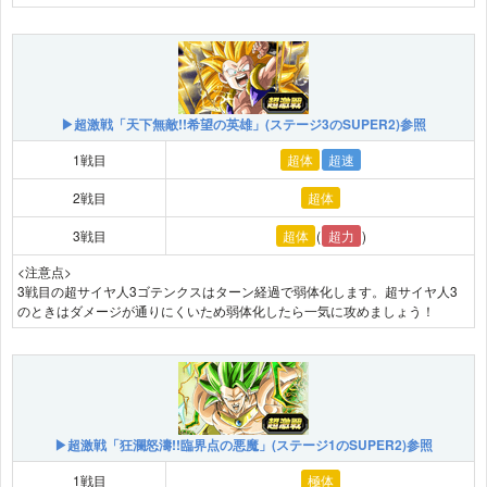
▶超激戦「天下無敵!!希望の英雄」(ステージ3のSUPER2)参照
1戦目
超体
超速
2戦目
超体
3戦目
超体
(
超力
)
<注意点>
3戦目の超サイヤ人3ゴテンクスはターン経過で弱体化します。超サイヤ人3
のときはダメージが通りにくいため弱体化したら一気に攻めましょう！
▶超激戦「狂瀾怒濤!!臨界点の悪魔」(ステージ1のSUPER2)参照
1戦目
極体