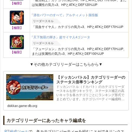
【極限】
は知属性の気力+3、HPとATKとDEF120%UP
『潜在パワーのすべて』アルティメット孫悟飯
リーダースキル
「混血サイヤ人」カテゴリの気力+3、HPとATKとDEF170%UP
【極限】
『天下無双の輝き』超サイヤ人4ゴジータ
リーダースキル
「フュージョン」カテゴリの気力+3、HPとATKとDEF170%UP、
【極限】
または技属性の気力+3、HPとATKとDEF100%UP
▼その他カテゴリリーダーはこちらから▼
【ドッカンバトル】カテゴリリーダーの
ステータス倍率ランキング
ドッカンバトル（ドカバト）のカテゴリリーダ
ースキルを持つキャラで、ステータス補正の高
いキャラを各カテゴリごとにランキング形式で
まとめています。カテゴリパーティー編成時の
リーダーキャラを選ぶときの参考にしてくださ
dokkan.game-db.org
い。
カテゴリリーダーにあったキャラ編成を
PT編成ツール
で、各カテゴリにパーティーを組むことができリンクス