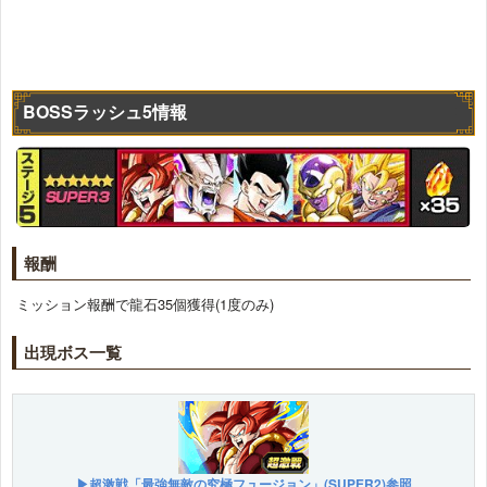
BOSSラッシュ5情報
報酬
ミッション報酬で龍石35個獲得(1度のみ)
出現ボス一覧
▶超激戦「最強無敵の究極フュージョン」(SUPER2)参照