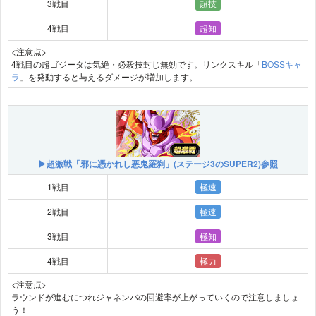
3戦目
超技
4戦目
超知
<注意点>
4戦目の超ゴジータは気絶・必殺技封じ無効です。リンクスキル「
BOSSキャ
ラ
」を発動すると与えるダメージが増加します。
▶超激戦「邪に憑かれし悪鬼羅刹」(ステージ3のSUPER2)参照
1戦目
極速
2戦目
極速
3戦目
極知
4戦目
極力
<注意点>
ラウンドが進むにつれジャネンバの回避率が上がっていくので注意しましょ
う！