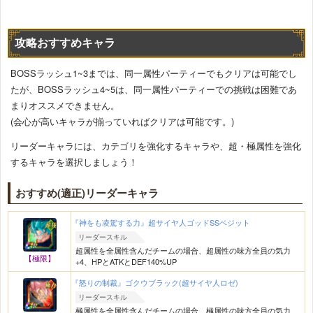
攻略おすすめキャラ
BOSSラッシュ1~3までは、同一属性パーティーでもクリアは可能でし
たが、BOSSラッシュ4~5は、同一属性パーティーでの挑戦は困難であ
まりオススメできません。
(会心が高いキャラが揃っていればクリアは可能です。)
リーダーキャラには、カテゴリを強化するキャラや、超・極属性を強化
するキャラを選択しましょう！
おすすめ(適正)リーダーキャラ
『神をも凌駕する力』超サイヤ人ゴッドSSベジット
リーダースキル
超属性を全属性含んだチームの場合、超属性の味方全員の気力
【極限】
+4、HPとATKとDEF140%UP
『怒りの制裁』ゴクウブラック(超サイヤ人ロゼ)
リーダースキル
極属性を全属性含んだチームの場合、極属性の味方全員の気力