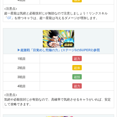
<注意点>
超一星龍は気絶と必殺技封じが無効なので注意しましょう！リンクスキル
「
GT
」を持つキャラは、超一星龍は与えるダメージが増加します。
▶超激戦「目覚めし究極の力」(ステージ3のSUPER2)参照
1戦目
超力
2戦目
超体
3戦目
超技
4戦目
超力
<注意点>
気絶や必殺技封じが有効なので、高確率で気絶させるキャラがいれば、安定
して攻略できます。