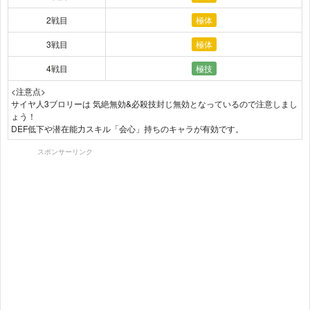
2戦目
極体
3戦目
極体
4戦目
極技
<注意点>
サイヤ人3ブロリーは 気絶無効&必殺技封じ無効となっているので注意しまし
ょう！
DEF低下や潜在能力スキル「会心」持ちのキャラが有効です。
スポンサーリンク