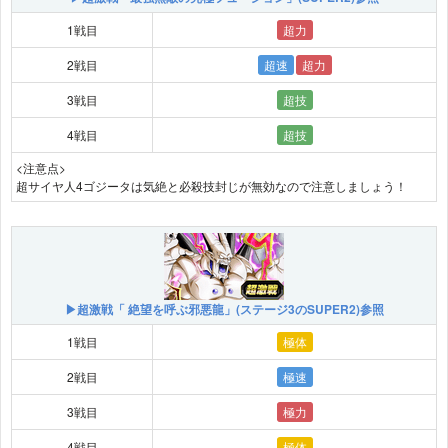
1戦目
超力
2戦目
超速
超力
3戦目
超技
4戦目
超技
<注意点>
超サイヤ人4ゴジータは気絶と必殺技封じが無効なので注意しましょう！
▶超激戦「 絶望を呼ぶ邪悪龍」(ステージ3のSUPER2)参照
1戦目
極体
2戦目
極速
3戦目
極力
4戦目
極体