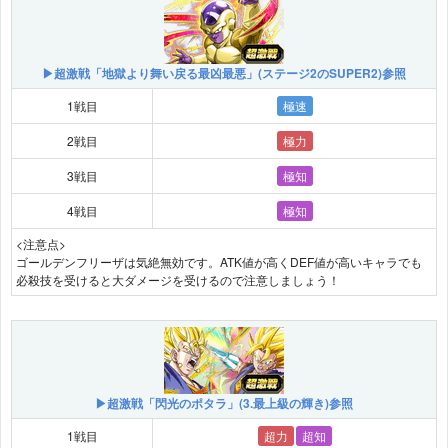
▶超激戦「地獄より舞い戻る最凶最悪」(ステージ2のSUPER2)参照
1戦目
極速
2戦目
極力
3戦目
極知
4戦目
極知
<注意点>
ゴールデンフリーザは気絶無効です。ATK値が高くDEF値が高いキャラでも
必殺技を受けると大ダメージを受けるので注意しましょう！
▶超激戦「閃光のポタラ」(3.最上級の輝き)参照
1戦目
超力
超知