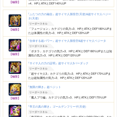
【極限】
+4、HPとATKとDEF140%UP
『ふたつの力の融合』超サイヤ人孫悟空(天使)&超サイヤ人ベジー
タ(天使)
リーダースキル
「フュージョン」カテゴリの気力+3、HPとATKとDEF180%UPま
【極限】
たは体属性の気力+3、HPとATKとDEF120%UP
『合体する超パワー』超サイヤ人孫悟空&超サイヤ人ベジータ
リーダースキル
「ポタラ」カテゴリの気力+3、HPとATKとDEF180%UPまたは知
【極限】
属性の気力+3、HPとATKとDEF120%UP
『サイヤ人の力の証明』超サイヤ人3バーダック
リーダースキル
「超サイヤ人3」カテゴリの気力+3、HPとATKとDEF170%UPま
【極限】
たは超知属性の気力+3、HPとATKとDEF120%UP
『無限の輝き』超ベジット
リーダースキル
「魔人ブウ編」カテゴリの気力+3、HPとATKとDEF170%UP
【極限】
『帝王の真の輝き』ゴールデンフリーザ(天使)
リーダースキル
「復活戦士」カテゴリの気力+3、HPとATKとDEF170%UP、また