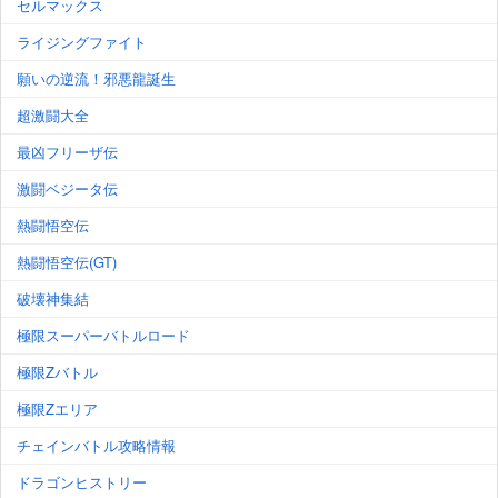
セルマックス
ライジングファイト
願いの逆流！邪悪龍誕生
超激闘大全
最凶フリーザ伝
激闘ベジータ伝
熱闘悟空伝
熱闘悟空伝(GT)
破壊神集結
極限スーパーバトルロード
極限Zバトル
極限Zエリア
チェインバトル攻略情報
ドラゴンヒストリー