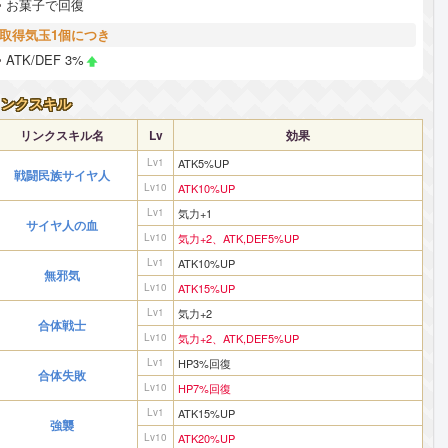
お菓子で回復
取得気玉1個につき
ATK/DEF 3%
リンクスキル
リンクスキル名
Lv
効果
Lv1
ATK5%UP
戦闘民族サイヤ人
Lv10
ATK10%UP
Lv1
気力+1
サイヤ人の血
Lv10
気力+2、ATK,DEF5%UP
Lv1
ATK10%UP
無邪気
Lv10
ATK15%UP
Lv1
気力+2
合体戦士
Lv10
気力+2、ATK,DEF5%UP
Lv1
HP3%回復
合体失敗
Lv10
HP7%回復
Lv1
ATK15%UP
強襲
Lv10
ATK20%UP