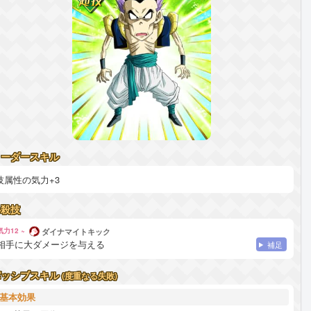
リーダースキル
技属性の気力+3
必殺技
気力12 ~
ダイナマイトキック
相手に大ダメージを与える
補足
パッシブスキル
(度重なる失敗)
基本効果