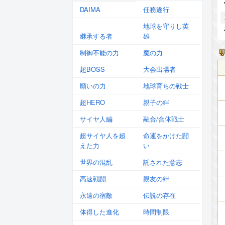
DAIMA
任務遂行
地球を守りし英
継承する者
雄
制御不能の力
魔の力
超BOSS
大会出場者
願いの力
地球育ちの戦士
超HERO
親子の絆
サイヤ人編
融合/合体戦士
超サイヤ人を超
命運をかけた闘
えた力
い
世界の混乱
託された意志
高速戦闘
親友の絆
永遠の宿敵
伝説の存在
体得した進化
時間制限