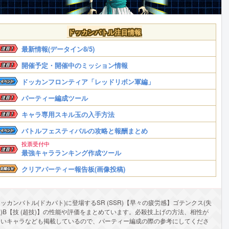
ドッカンバトル注目情報
最新情報(データイン8/5)
開催予定・開催中のミッション情報
ドッカンフロンティア「レッドリボン軍編」
パーティー編成ツール
キャラ専用スキル玉の入手方法
バトルフェスティバルの攻略と報酬まとめ
投票受付中
最強キャラランキング作成ツール
クリアパーティー報告板(画像投稿)
ッカンバトル(ドカバト)に登場するSR (SSR)【早々の疲労感】ゴテンクス(失
敗)B【技 (超技)】の性能や評価をまとめています。必殺技上げの方法、相性が
良いキャラなども掲載しているので、パーティー編成の際の参考にしてくださ