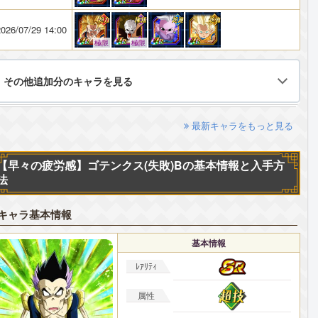
026/07/29 14:00
極限
極限
その他追加分のキャラを見る
最新キャラをもっと見る
【早々の疲労感】ゴテンクス(失敗)Bの基本情報と入手方
法
キャラ基本情報
基本情報
ﾚｱﾘﾃｨ
属性