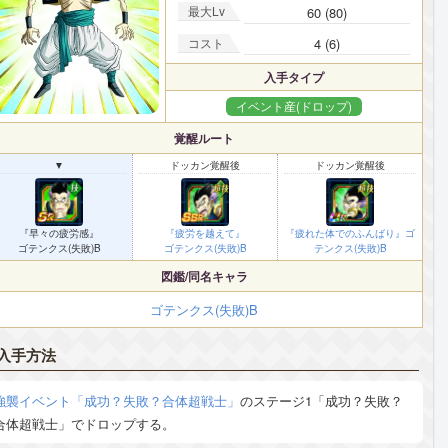
最大Lv
60 (80)
コスト
4 (6)
入手タイプ
イベント産(ドロップ)
覚醒ルート
▼
ドッカン覚醒後
ドッカン覚醒後
『早々の疲労感』
『疲労を越えて』
『疲れた体でのふんばり』ゴ
ゴテンクス(失敗)B
ゴテンクス(失敗)B
テンクス(失敗)B
図鑑/同名キャラ
ゴテンクス(失敗)B
入手方法
強襲イベント「成功？失敗？合体超戦士」
のステージ1「成功？失敗？
合体超戦士」でドロップする。