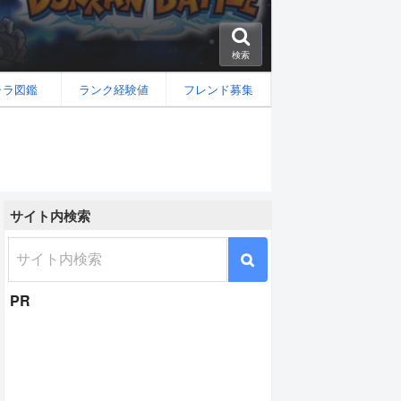
検索
ャラ図鑑
ランク経験値
フレンド募集
サイト内検索
敗)B[技]の性能と評価
PR