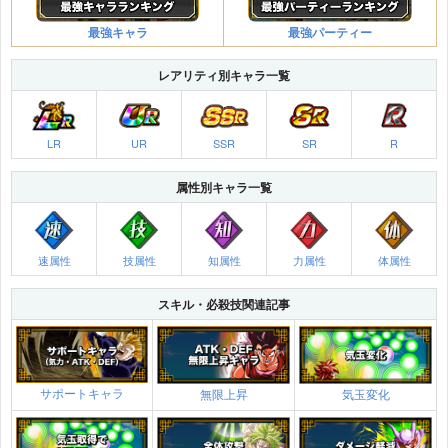
最強キャラ
最強パーティー
レアリティ別キャラ一覧
LR
UR
SSR
SR
R
属性別キャラ一覧
速属性
技属性
知属性
力属性
体属性
スキル・必殺技関連記事
サポートキャラ
無限上昇
気玉変化