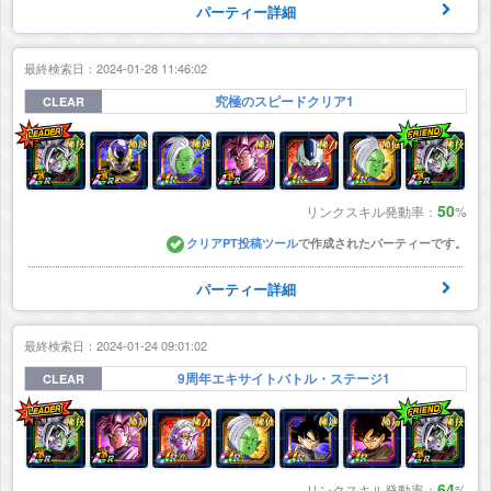
パーティー詳細
最終検索日：2024-01-28 11:46:02
究極のスピードクリア1
CLEAR
50
リンクスキル発動率：
%
クリアPT投稿ツール
で作成されたパーティーです。
パーティー詳細
最終検索日：2024-01-24 09:01:02
9周年エキサイトバトル・ステージ1
CLEAR
64
リンクスキル発動率：
%