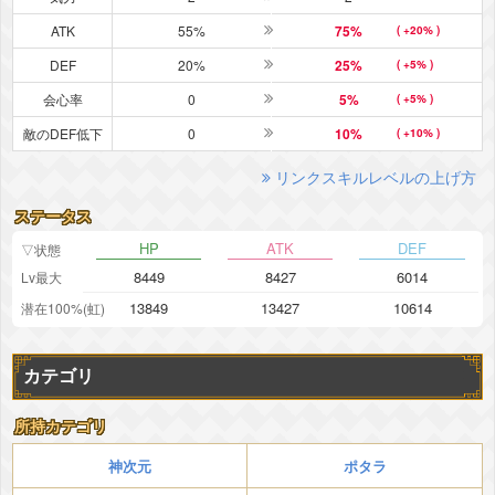
ATK
55%
75%
( +20% )
DEF
20%
25%
( +5% )
会心率
0
5%
( +5% )
敵のDEF低下
0
10%
( +10% )
リンクスキルレベルの上げ方
ステータス
HP
ATK
DEF
▽状態
8449
8427
6014
Lv最大
13849
13427
10614
潜在100%(虹)
カテゴリ
所持カテゴリ
神次元
ポタラ