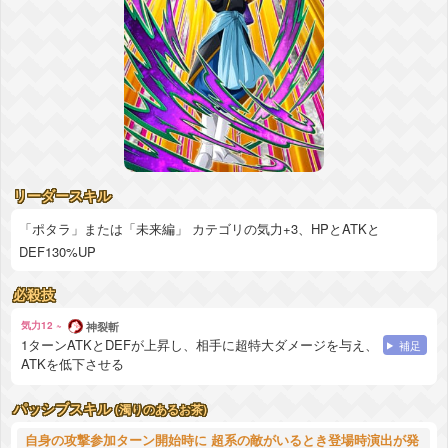
リーダースキル
「ポタラ」または「未来編」 カテゴリの気力+3、HPとATKと
DEF130%UP
必殺技
気力12 ~
神裂斬
1ターンATKとDEFが上昇し、相手に超特大ダメージを与え、
補足
ATKを低下させる
パッシブスキル
(濁りのあるお茶)
自身の攻撃参加ターン開始時に 超系の敵がいるとき登場時演出が発