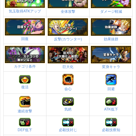
気玉取得ATKアップ
全体攻撃
ダメージ軽減
回復
反撃(カウンター)
効果抜群
カテゴリ条件
巨大化
変身キャラ
復活
会心
回避
気絶
ATK低下
連続攻撃
DEF低下
必殺技封じ
必殺技察知