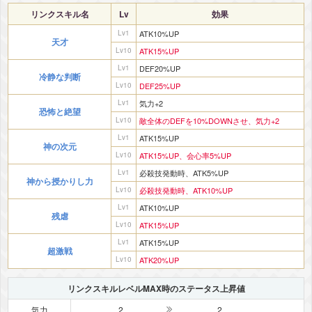
リンクスキル名
Lv
効果
Lv1
ATK10%UP
天才
Lv10
ATK15%UP
Lv1
DEF20%UP
冷静な判断
Lv10
DEF25%UP
Lv1
気力+2
恐怖と絶望
Lv10
敵全体のDEFを10%DOWNさせ、気力+2
Lv1
ATK15%UP
神の次元
Lv10
ATK15%UP、会心率5%UP
Lv1
必殺技発動時、ATK5%UP
神から授かりし力
Lv10
必殺技発動時、ATK10%UP
Lv1
ATK10%UP
残虐
Lv10
ATK15%UP
Lv1
ATK15%UP
超激戦
Lv10
ATK20%UP
リンクスキルレベルMAX時のステータス上昇値
気力
2
2