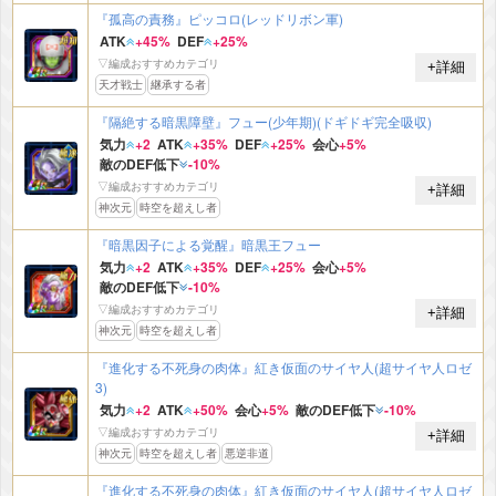
『孤高の責務』ピッコロ(レッドリボン軍)
ATK
+45%
DEF
+25%
▽編成おすすめカテゴリ
+詳細
天才戦士
継承する者
『隔絶する暗黒障壁』フュー(少年期)(ドギドギ完全吸収)
気力
+2
ATK
+35%
DEF
+25%
会心
+5%
敵のDEF低下
-10%
▽編成おすすめカテゴリ
+詳細
神次元
時空を超えし者
『暗黒因子による覚醒』暗黒王フュー
気力
+2
ATK
+35%
DEF
+25%
会心
+5%
敵のDEF低下
-10%
▽編成おすすめカテゴリ
+詳細
神次元
時空を超えし者
『進化する不死身の肉体』紅き仮面のサイヤ人(超サイヤ人ロゼ
3)
気力
+2
ATK
+50%
会心
+5%
敵のDEF低下
-10%
▽編成おすすめカテゴリ
+詳細
神次元
時空を超えし者
悪逆非道
『進化する不死身の肉体』紅き仮面のサイヤ人(超サイヤ人ロゼ