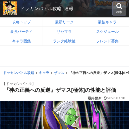
ドッカンバトル攻略 -速報-
検索
攻略トップ
最新リーク
最強キャラ
最強パーティ
リセマラ
スケジュール
キャラ図鑑
ランク経験値
フレンド募集
ドッカンバトル攻略
キャラ
ザマス
『神の正義への反逆』ザマス[極体]の
【ドッカンバトル】
『神の正義への反逆』ザマス[極体]の性能と評価
2025.07.10