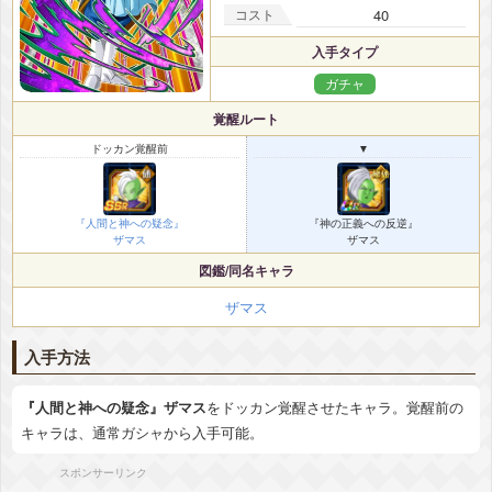
コスト
40
入手タイプ
ガチャ
覚醒ルート
ドッカン覚醒前
▼
『人間と神への疑念』
『神の正義への反逆』
ザマス
ザマス
図鑑/同名キャラ
ザマス
入手方法
『人間と神への疑念』ザマス
をドッカン覚醒させたキャラ。覚醒前の
キャラは、通常ガシャから入手可能。
スポンサーリンク