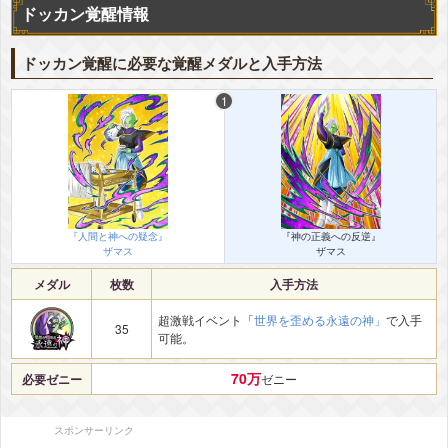
ドッカン覚醒情報
ドッカン覚醒に必要な覚醒メダルと入手方法
『人間と神への疑念』
『神の正義への反逆』
ザマス
ザマス
メダル
枚数
入手方法
超激戦イベント「
世界を歪める永遠の神」
で入手
35
可能。
70万
必要ゼニー
ゼニー
スポンサーリンク