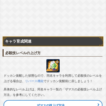
+詳細
神次元
『サイヤ人の誇り』ベジータ/孫悟空
ATK
+50%
▽編成おすすめカテゴリ
+詳細
悪逆非道
天才戦士
継承する者
『絶対的強者への挑戦』超サイヤ人ゴッドSSベジータ(進化)
+孫悟空(身勝手の極意“兆”)
キャラ育成関連
ATK
+50%
会心
+5%
▽編成おすすめカテゴリ
+詳細
変身後
必殺技レベルの上げ方
神次元
天才戦士
継承する者
ドッカン覚醒した状態なので、同名キャラを利用して必殺技のレベルを
上げる場合は、
リバース機能
でドッカン覚醒前に戻しましょう！
具体的なレベル上げは、同名キャラ一覧の「ザマスの必殺技レベル上げ
方法」を参考にしてください。
ザマスの技上げ方法