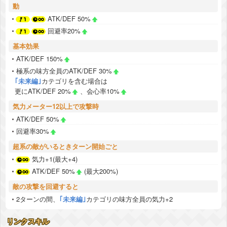
動
ATK/DEF 50%
回避率20%
基本効果
ATK/DEF 150%
極系の味方全員のATK/DEF 30%
｢未来編｣
カテゴリを含む場合は
更にATK/DEF 20%
、会心率10%
気力メーター12以上で攻撃時
ATK/DEF 50%
回避率30%
超系の敵がいるときターン開始ごと
気力+1(最大+4)
ATK/DEF 50%
(最大200%)
敵の攻撃を回避すると
2ターンの間、
｢未来編｣
カテゴリの味方全員の気力+2
リンクスキル