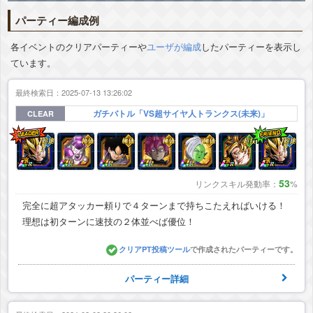
パーティー編成例
各イベントのクリアパーティーや
ユーザが編成
したパーティーを表示し
ています。
最終検索日：2025-07-13 13:26:02
ガチバトル「VS超サイヤ人トランクス(未来)」
CLEAR
53
リンクスキル発動率：
%
完全に超アタッカー頼りで４ターンまで持ちこたえればいける！
理想は初ターンに速技の２体並べば優位！
クリアPT投稿ツール
で作成されたパーティーです。
パーティー詳細