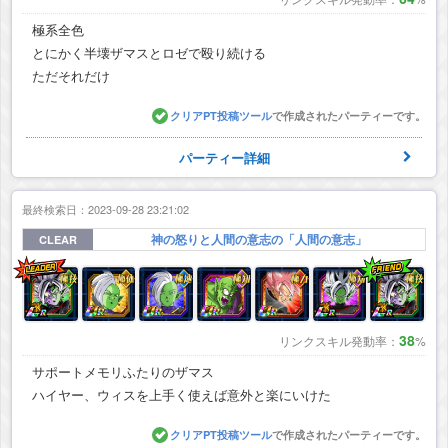
極系全色
とにかく半壊ザマスとロゼで殴り続ける
ただそれだけ
クリアPT投稿ツール
で作成されたパーティーです。
パーティー詳細
最終検索日：2023-09-28 23:21:02
神の怒りと人間の意志の「人間の意志」
CLEAR
38
リンクスキル発動率：
%
サポートメモリふたりのザマス
ハイヤー、ウィスを上手く使えば意外と楽にいけた
クリアPT投稿ツール
で作成されたパーティーです。