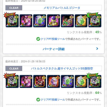
最終検索日：2024-02-08 20:36:02
メモリアルバトル2.ゴジータ
CLEAR
45
リンクスキル発動率：
%
クリアPT投稿ツール
で作成されたパーティーです。
パーティー詳細
最終検索日：2024-01-29 18:56:03
バトルスペクタクル.超サイヤ人ゴットSS孫悟空
CLEAR
64
リンクスキル発動率：
%
クリアPT投稿ツール
で作成されたパーティーです。