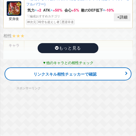
フルパワー)
気力
+2
ATK
+50%
会心
+5%
敵のDEF低下
-10%
▽編成おすすめカテゴリ
+詳細
変身後
神次元
時空を超えし者
悪逆非道
相性
★
★
★
キャラ
詳細
『恐るべき人間0計画』ザマス+ゴクウブラック(超サイヤ人ロ
ゼ)
他のキャラとの相性チェック
気力
+2
ATK
+35%
会心
+5%
敵のDEF低下
-10%
▽編成おすすめカテゴリ
+詳細
リンクスキル相性チェッカーで確認
変身後
神次元
ポタラ
未来編
時空を超えし者
悪逆非道
天才戦士
超BOSS
継承する者
スポンサーリンク
『隔絶された鉄壁の力』ジレン
ATK
+35%
DEF
+25%
会心
+5%
▽編成おすすめカテゴリ
+詳細
スタンバイ
神次元
超BOSS
『破壊による世界調和』ビルス&ウイス
ATK
+50%
会心
+5%
▽編成おすすめカテゴリ