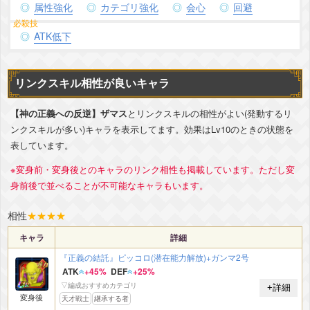
属性強化
カテゴリ強化
会心
回避
ATK低下
リンクスキル相性が良いキャラ
【神の正義への反逆】ザマス
とリンクスキルの相性がよい(発動するリ
ンクスキルが多い)キャラを表示してます。効果はLv10のときの状態を
表しています。
※変身前・変身後とのキャラのリンク相性も掲載しています。ただし変
身前後で並べることが不可能なキャラもいます。
相性
★
★
★
★
キャラ
詳細
『正義の結託』ピッコロ(潜在能力解放)+ガンマ2号
ATK
+45%
DEF
+25%
▽編成おすすめカテゴリ
+詳細
変身後
天才戦士
継承する者