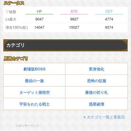
ステータス
HP
ATK
DEF
▽状態
9047
9627
4774
Lv最大
14047
15027
9374
潜在100%(虹)
カテゴリ
所持カテゴリ
劇場版BOSS
変身強化
最凶の一族
恐怖の征服
ターゲット孫悟空
最後の切り札
宇宙をわたる戦士
惑星破壊
カテゴリ一覧と実装日
スポンサーリンク