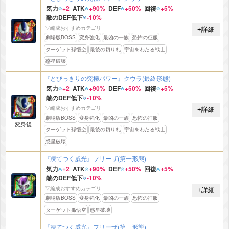
気力
+2
ATK
+90%
DEF
+50%
回復
+5%
敵のDEF低下
-10%
▽編成おすすめカテゴリ
+詳細
劇場版BOSS
変身強化
最凶の一族
恐怖の征服
ターゲット孫悟空
最後の切り札
宇宙をわたる戦士
惑星破壊
『とびっきりの究極パワー』クウラ(最終形態)
気力
+2
ATK
+90%
DEF
+50%
回復
+5%
敵のDEF低下
-10%
▽編成おすすめカテゴリ
+詳細
劇場版BOSS
変身強化
最凶の一族
恐怖の征服
変身後
ターゲット孫悟空
最後の切り札
宇宙をわたる戦士
惑星破壊
『凍てつく威光』フリーザ(第一形態)
気力
+2
ATK
+90%
DEF
+50%
回復
+5%
敵のDEF低下
-10%
▽編成おすすめカテゴリ
+詳細
劇場版BOSS
変身強化
最凶の一族
恐怖の征服
ターゲット孫悟空
惑星破壊
『凍てつく威光』フリーザ(第三形態)