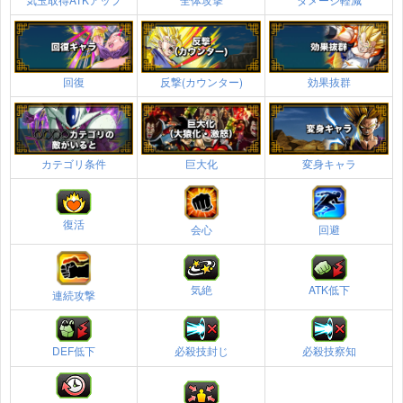
回復
反撃(カウンター)
効果抜群
カテゴリ条件
巨大化
変身キャラ
復活
会心
回避
気絶
ATK低下
連続攻撃
DEF低下
必殺技封じ
必殺技察知