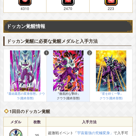
4310
2470
223
ドッカン覚醒情報
ドッカン覚醒に必要な覚醒メダルと入手方法
『最凶最悪の変身形態』クウ
『徹底的な撃砕』
『星を砕く一撃』
ラ(最終形態)
クウラ(最終形態)
クウラ(最終形態)
1回目のドッカン覚醒
メダル
枚数
入手方法
超激戦イベント「
宇宙最強の究極変身」
で入手可
35