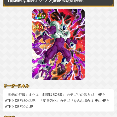
【徹底的な撃砕】
クウラ(最終形態)の性能
リーダースキル
「恐怖の征服」または「劇場版BOSS」 カテゴリの気力+3、HPと
ATKとDEF150%UP、 「変身強化」カテゴリを含む場合は 更にHPと
ATKとDEF20%UP