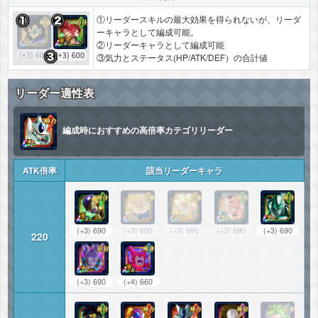
①リーダースキルの最大効果を得られないが、リーダ
ーキャラとして編成可能。
②リーダーキャラとして編成可能
③気力とステータス(HP/ATK/DEF）の合計値
リーダー適性表
編成時におすすめの高倍率カテゴリリーダー
ATK倍率
該当リーダーキャラ
(+3) 690
(+3) 690
(+3) 690
(+3) 690
(+3) 690
220
(+3) 690
(+4) 660