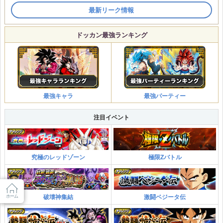
最新リーク情報
ドッカン最強ランキング
最強キャラ
最強パーティー
注目イベント
究極のレッドゾーン
極限Zバトル
破壊神集結
激闘ベジータ伝
ホーム