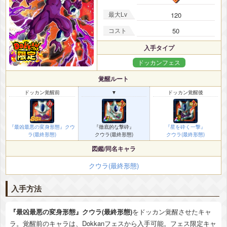
最大Lv
120
コスト
50
入手タイプ
ドッカンフェス
覚醒ルート
ドッカン覚醒前
▼
ドッカン覚醒後
『最凶最悪の変身形態』クウ
『徹底的な撃砕』
『星を砕く一撃』
ラ(最終形態)
クウラ(最終形態)
クウラ(最終形態)
図鑑/同名キャラ
クウラ(最終形態)
入手方法
『最凶最悪の変身形態』クウラ(最終形態)
をドッカン覚醒させたキャ
ラ。覚醒前のキャラは、Dokkanフェスから入手可能。フェス限定キャ