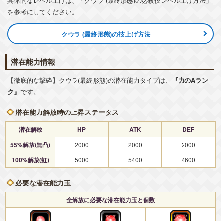
具体的なレベル上げは、「クウラ (最終形態)の必殺技レベル上げ方法」
『大地を貫く光』フリーザ(最終形態)
を参考にしてください。
気力
+2
ATK
+80%
DEF
+40%
敵のDEF低下
-10%
▽編成おすすめカテゴリ
+詳細
クウラ (最終形態)の技上げ方法
変身強化
最凶の一族
恐怖の征服
宇宙をわたる戦士
惑星破壊
潜在能力情報
【徹底的な撃砕】クウラ(最終形態)の潜在能力タイプは、
『力のAラン
ク』
です。
潜在能力解放時の上昇ステータス
潜在解放
HP
ATK
DEF
55%解放(無凸)
2000
2000
2000
100%解放(虹)
5000
5400
4600
必要な潜在能力玉
全解放に必要な潜在能力玉と個数