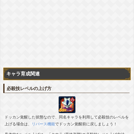
『凍てつく威光』ゴールデンフリーザ
気力
+2
ATK
+80%
DEF
+40%
敵のDEF低下
-10%
▽編成おすすめカテゴリ
+詳細
劇場版BOSS
変身強化
最凶の一族
恐怖の征服
変身後
ターゲット孫悟空
惑星破壊
『凍てつく威光』フリーザ(最終形態)
気力
+2
ATK
+80%
DEF
+40%
敵のDEF低下
-10%
▽編成おすすめカテゴリ
+詳細
劇場版BOSS
変身強化
最凶の一族
恐怖の征服
変身後
ターゲット孫悟空
惑星破壊
キャラ育成関連
『美しい最期の眺望』フリーザ(第一形態)
気力
+2
ATK
+80%
DEF
+40%
敵のDEF低下
-10%
必殺技レベルの上げ方
▽編成おすすめカテゴリ
+詳細
最凶の一族
恐怖の征服
宇宙をわたる戦士
惑星破壊
『破滅をもたらす怒り』フリーザ(最終形態)
気力
+2
ATK
+80%
DEF
+40%
敵のDEF低下
-10%
▽編成おすすめカテゴリ
ドッカン覚醒した状態なので、同名キャラを利用して必殺技のレベルを
+詳細
変身強化
最凶の一族
恐怖の征服
宇宙をわたる戦士
上げる場合は、
リバース機能
でドッカン覚醒前に戻しましょう！
惑星破壊