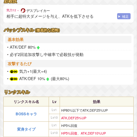
必殺技
気力12 ~
デスブレイカー
相手に超特大ダメージを与え、ATKを低下させる
補足
パッシブスキル
(徹底的な恐怖)
基本効果
ATK/DEF 80%
必ず2回追加攻撃し中確率で必殺技が発動
攻撃するたび
気力+1(最大+4)
ATK/DEF 10%
(最大80%)
リンクスキル
リンクスキル名
Lv
効果
Lv1
HP80%以下でATK,DEF25%UP
BOSSキャラ
Lv10
ATK,DEF25%UP
Lv1
HP5%回復
変身タイプ
Lv10
HP5%回復、ATK,DEF10%UP