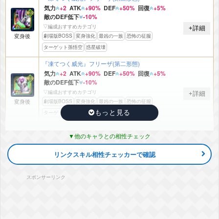
気力
+2
ATK
+90%
DEF
+50%
回復
+5%
敵のDEF低下
-10%
▽編成おすすめカテゴリ
+詳細
変身後
劇場版BOSS
変身強化
最凶の一族
恐怖の征服
ターゲット孫悟空
惑星破壊
『凍てつく威光』フリーザ(第二形態)
気力
+2
ATK
+90%
DEF
+50%
回復
+5%
敵のDEF低下
-10%
▽編成おすすめカテゴリ
+詳細
変身後
劇場版BOSS
変身強化
最凶の一族
恐怖の征服
ターゲット孫悟空
惑星破壊
相性
★
★
★
★
★
他のキャラとの相性チェック
キャラ
詳細
リンクスキル相性チェッカーで確認
『恐怖の君臨』フリーザ(第一形態)
気力
+2
ATK
+70%
DEF
+50%
回復
+5%
スポンサーリンク
敵のDEF低下
-10%
▽編成おすすめカテゴリ
+詳細
変身強化
最凶の一族
恐怖の征服
宇宙をわたる戦士
惑星破壊