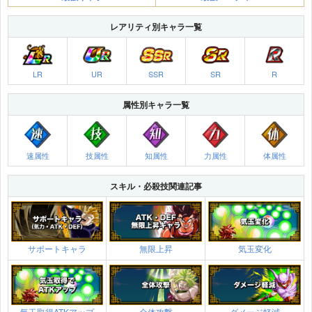
レアリティ別キャラ一覧
LR
UR
SSR
SR
R
属性別キャラ一覧
速属性
技属性
知属性
力属性
体属性
スキル・必殺技関連記事
サポートキャラ
無限上昇
気玉変化
気玉取得ATKアップ
全体攻撃
ダメージ軽減