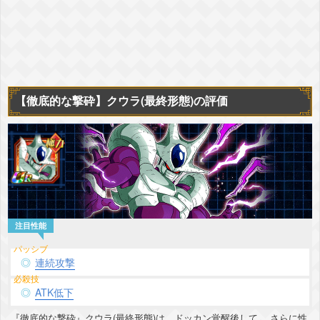
【徹底的な撃砕】クウラ(最終形態)の評価
連続攻撃
ATK低下
『徹底的な撃砕』クウラ(最終形態)は、ドッカン覚醒後して、 さらに性