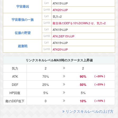
Lv1
ATK15%UP
宇宙最凶
Lv10
ATK20%UP
Lv1
気力+2
宇宙最強の一族
Lv10
敵全体のDEFを10%DOWNさせ、気力+2
Lv1
ATK15%UP
征服の野望
Lv10
ATK,DEF15%UP
Lv1
ATK15%UP
超激戦
Lv10
ATK20%UP
リンクスキルレベルMAX時のステータス上昇値
気力
2
2
ATK
70%
90%
( +20% )
DEF
25%
50%
( +25% )
HP回復
5%
5%
敵のDEF低下
0
10%
( +10% )
リンクスキルレベルの上げ方