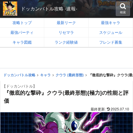
ドッカンバトル攻略 -速報-
検索
攻略トップ
最新リーク
最強キャラ
最強パーティ
リセマラ
スケジュール
キャラ図鑑
ランク経験値
フレンド募集
ドッカンバトル攻略
キャラ
クウラ (最終形態)
『徹底的な撃砕』クウラ(最
【ドッカンバトル】
『徹底的な撃砕』クウラ(最終形態)[極力]の性能と評
価
2025.07.10