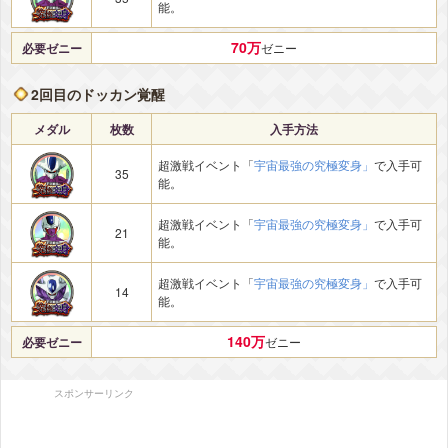
能。
70万
必要ゼニー
ゼニー
2回目のドッカン覚醒
メダル
枚数
入手方法
超激戦イベント「
宇宙最強の究極変身」
で入手可
35
能。
超激戦イベント「
宇宙最強の究極変身」
で入手可
21
能。
超激戦イベント「
宇宙最強の究極変身」
で入手可
14
能。
140万
必要ゼニー
ゼニー
スポンサーリンク