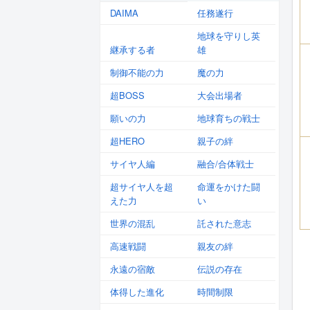
DAIMA
任務遂行
地球を守りし英
継承する者
雄
制御不能の力
魔の力
超BOSS
大会出場者
願いの力
地球育ちの戦士
超HERO
親子の絆
サイヤ人編
融合/合体戦士
超サイヤ人を超
命運をかけた闘
えた力
い
世界の混乱
託された意志
高速戦闘
親友の絆
永遠の宿敵
伝説の存在
体得した進化
時間制限