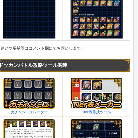
ラ
2
候
補
メ
イ
ン
間違いや要望等はコメント欄にてお願いします。
と
キ
ャ
ラ
ドッカンバトル攻略ツール関連
1
と
の
リ
ン
ク
ス
キ
ル
ガチャシミュレーター
Tier表作成ツール
発
動
状
況
(