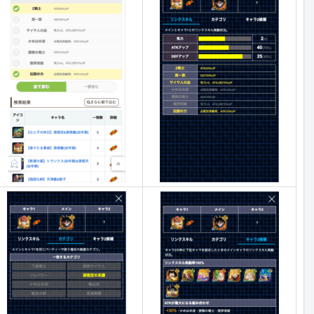
キ
キ
メ
ャ
ャ
イ
ラ
ラ
ン
1
2
?
リ
ン
ク
ス
キ
ル
カ
テ
ゴ
リ
キ
ャ