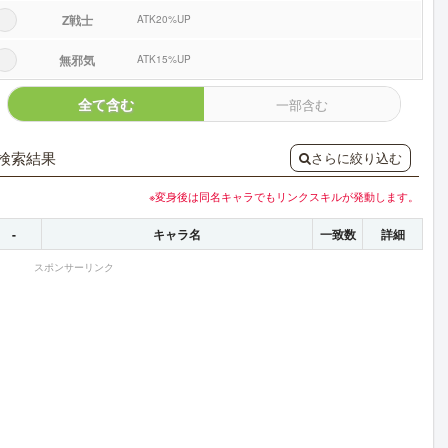
Z戦士
ATK20%UP
無邪気
ATK15%UP
全て含む
一部含む
検索結果
さらに絞り込む
※変身後は同名キャラでもリンクスキルが発動します。
-
キャラ名
一致数
詳細
スポンサーリンク