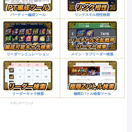
L
v
1
パーティー編成ツール
リンクスキル相性検索
0
時
)
。
気力
(2)
ATKアップ
(50%)
リーダーシミュレーション
メイン・サブリーダー検索
DEFアップ
(25%)
気
力
+
2
、
リーダーキャラ検索
極限Zバトル検索ツール
A
T
スポンサーリンク
K
サイヤ人の血
,
D
E
F
5
%