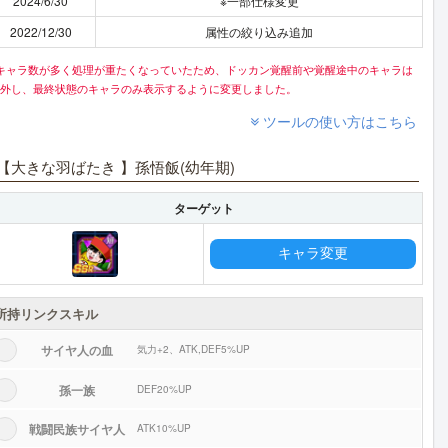
2024/6/30
※一部仕様変更
2022/12/30
属性の絞り込み追加
キャラ数が多く処理が重たくなっていたため、ドッカン覚醒前や覚醒途中のキャラは
外し、最終状態のキャラのみ表示するように変更しました。
ツールの使い方はこちら
【大きな羽ばたき 】孫悟飯(幼年期)
ターゲット
キャラ変更
所持リンクスキル
サイヤ人の血
気力+2、ATK,DEF5%UP
孫一族
DEF20%UP
戦闘民族サイヤ人
ATK10%UP