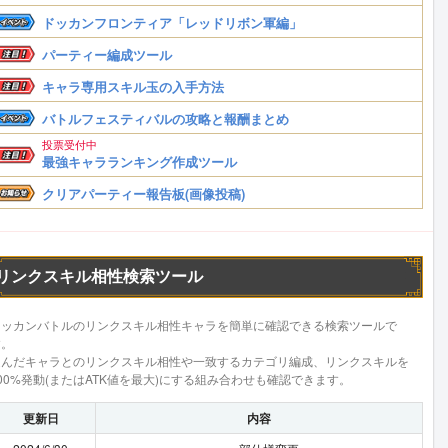
ドッカンフロンティア「レッドリボン軍編」
パーティー編成ツール
キャラ専用スキル玉の入手方法
バトルフェスティバルの攻略と報酬まとめ
投票受付中
最強キャラランキング作成ツール
クリアパーティー報告板(画像投稿)
リンクスキル相性検索ツール
ドッカンバトルのリンクスキル相性キャラを簡単に確認できる検索ツールで
す。
選んだキャラとのリンクスキル相性や一致するカテゴリ編成、リンクスキルを
00%発動(またはATK値を最大)にする組み合わせも確認できます。
更新日
内容