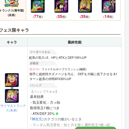
トランクス(青年期)
(未来)
77
35
35
14
(
枚)
(
枚)
(
枚)
(
枚)
フェス限キャラ
キャラ
最終性能
リーダースキル
超系の気力+3、HPとATKとDEF100%UP
必殺技
気力12~
ファイナルホープスラッシュ(極限)
相手に超絶特大ダメージを与え、 DEFを大幅に低下させる &1
ターン超系の仲間ATK30%UP
パッシブ
【パッシブスキル】
基本効果
気玉変化：力→知
超サイヤ人トランク
取得気玉1個につき
ス(未来)
ATK/DEF 20%
｢神次元｣
カテゴリの敵がいるとき
ランダム気玉変化：知と力を除く属性気玉1種→虹