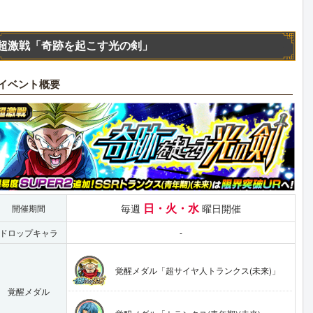
超激戦「奇跡を起こす光の剣」
イベント概要
日・火・水
毎週
曜日開催
開催期間
ドロップキャラ
-
覚醒メダル「超サイヤ人トランクス(未来)」
覚醒メダル