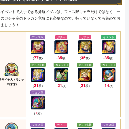
本イベントで入手できる覚醒メダルは、フェス限キャラだけではなく、一
部のガチャ産のドッカン覚醒にも必要なので、持っていなくても集めてお
きましょう！
フェス限
ガチャ
ガチャ
イベント
77
35
35
35
(
枚)
(
枚)
(
枚)
(
枚)
ガチャLR
ガチャLR
ガチャLR
ガチャLR
超サイヤ人トランク
ス(未来)
21
21
21
14
(
枚)
(
枚)
(
枚)
(
枚)
フェス限
7
(
枚)
フェス限
ガチャ
ガチャLR
フェス限