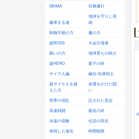
DAIMA
任務遂行
地球を守りし英
継承する者
雄
制御不能の力
魔の力
超BOSS
大会出場者
願いの力
地球育ちの戦士
超HERO
親子の絆
サイヤ人編
融合/合体戦士
超サイヤ人を超
命運をかけた闘
えた力
い
世界の混乱
託された意志
高速戦闘
親友の絆
永遠の宿敵
伝説の存在
体得した進化
時間制限