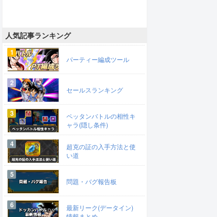
人気記事ランキング
パーティー編成ツール
セールスランキング
ペッタンバトルの相性キ
ャラ(隠し条件)
超克の証の入手方法と使
い道
問題・バグ報告板
最新リーク(データイン)
情報まとめ