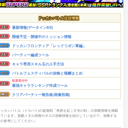
ドッカンバトル注目情報
最新情報(データイン8/5)
開催予定・開催中のミッション情報
ドッカンフロンティア「レッドリボン軍編」
パーティー編成ツール
キャラ専用スキル玉の入手方法
バトルフェスティバルの攻略と報酬まとめ
投票受付中
最強キャラランキング作成ツール
クリアパーティー報告板(画像投稿)
ドッカンバトル（ドカバト)の超激戦「奇跡を起こす光の剣」の攻略情報を掲載
しています。覚醒メダル情報やボスの攻略情報を紹介しているので、攻略する
際の参考にしてください。