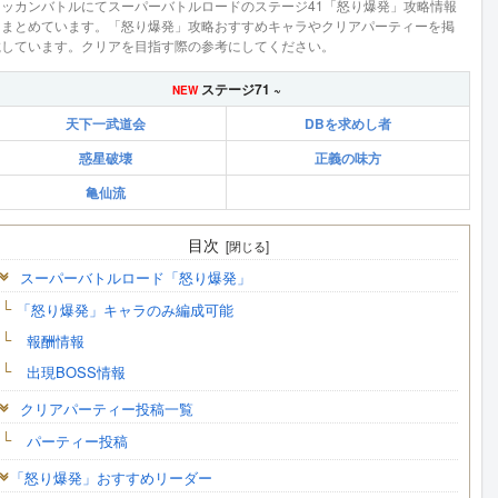
ドッカンバトルにてスーパーバトルロードのステージ41「怒り爆発」攻略情報
をまとめています。「怒り爆発」攻略おすすめキャラやクリアパーティーを掲
載しています。クリアを目指す際の参考にしてください。
ステージ71 ~
天下一武道会
DBを求めし者
惑星破壊
正義の味方
亀仙流
目次
スーパーバトルロード「怒り爆発」
「怒り爆発」キャラのみ編成可能
報酬情報
出現BOSS情報
クリアパーティー投稿一覧
パーティー投稿
「怒り爆発」おすすめリーダー