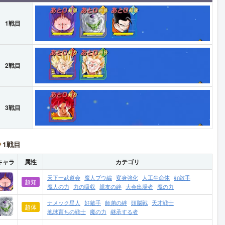
1戦目
2戦目
3戦目
1戦目
キャラ
属性
カテゴリ
天下一武道会
魔人ブウ編
変身強化
人工生命体
好敵手
超知
魔人の力
力の吸収
親友の絆
大会出場者
魔の力
ナメック星人
好敵手
師弟の絆
頭脳戦
天才戦士
超体
地球育ちの戦士
魔の力
継承する者