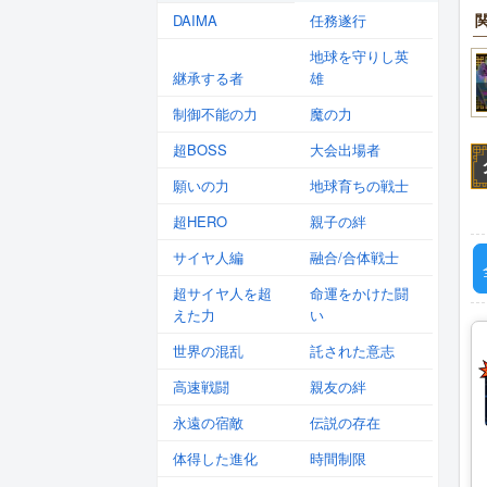
DAIMA
任務遂行
地球を守りし英
継承する者
雄
制御不能の力
魔の力
超BOSS
大会出場者
願いの力
地球育ちの戦士
超HERO
親子の絆
サイヤ人編
融合/合体戦士
超サイヤ人を超
命運をかけた闘
えた力
い
世界の混乱
託された意志
高速戦闘
親友の絆
永遠の宿敵
伝説の存在
体得した進化
時間制限