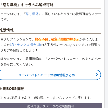
「怒り爆発」キャラのみ編成可能
ステージ41では、「
怒り爆発
」に属しているキャラのみ挑戦可能なステー
ジです。
報酬情報
初回クリアミッションで、
龍石×5個
と
秘宝「闘覇の輝き」
が手に入りま
す。また
LRトランクス(青年期)
の入手条件の一つになっているので頑張っ
てクリアを目指しましょう！
詳細なミッション・報酬情報は、「スーパーバトルロード」のまとめペー
ジを参考にしてください。
スーパーバトルロードの攻略情報まとめ
出現BOSS情報
バトルは3戦目まであり、1戦1戦ごとにすごろくマップに戻ります。
「怒り爆発」ステージの敵属性情報