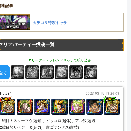
関連記事
カテゴリ特攻キャラ
クリアパーティー投稿一覧
リーダー・フレンドキャラで絞り込み
全て
No.681
2023-03-19 13:26:03
1戦目ミスターブウ(超知)、ピッコロ(超体)、アル飯(超速)
2戦目怒りベジータ(超力)、超ゴテンクス(超技)