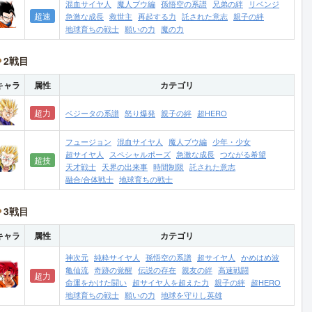
混血サイヤ人
魔人ブウ編
孫悟空の系譜
兄弟の絆
リベンジ
超速
急激な成長
救世主
再起する力
託された意志
親子の絆
地球育ちの戦士
願いの力
魔の力
2戦目
キャラ
属性
カテゴリ
超力
ベジータの系譜
怒り爆発
親子の絆
超HERO
フュージョン
混血サイヤ人
魔人ブウ編
少年・少女
超サイヤ人
スペシャルポーズ
急激な成長
つながる希望
超技
天才戦士
天界の出来事
時間制限
託された意志
融合/合体戦士
地球育ちの戦士
3戦目
キャラ
属性
カテゴリ
神次元
純粋サイヤ人
孫悟空の系譜
超サイヤ人
かめはめ波
亀仙流
奇跡の覚醒
伝説の存在
親友の絆
高速戦闘
超力
命運をかけた闘い
超サイヤ人を超えた力
親子の絆
超HERO
地球育ちの戦士
願いの力
地球を守りし英雄