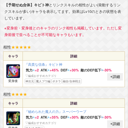
【予期せぬ合体】キビト神
とリンクスキルの相性がよい(発動するリン
クスキルが多い)キャラを表示してます。効果はLv10のときの状態を表
しています。
※変身前・変身後とのキャラのリンク相性も掲載しています。ただし変
身前後で並べることが不可能なキャラもいます。
相性
★
★
★
★
★
キャラ
詳細
『高貴な信条』キビト神
気力
+2
ATK
+45%
DEF
+30%
敵のDEF低下
-30%
▽編成おすすめカテゴリ
+詳細
変身後
神次元
魔人ブウ編
ポタラ
融合/合体戦士
相性
★
★
★
★
キャラ
詳細
『秘められた魔人の力』スーパーウーブ
気力
+2
ATK
+35%
DEF
+30%
敵のDEF低下
-30%
▽編成おすすめカテゴリ
+詳細
変身後