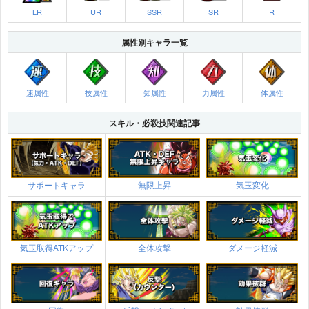
LR
UR
SSR
SR
R
属性別キャラ一覧
速属性
技属性
知属性
力属性
体属性
スキル・必殺技関連記事
サポートキャラ
無限上昇
気玉変化
気玉取得ATKアップ
全体攻撃
ダメージ軽減