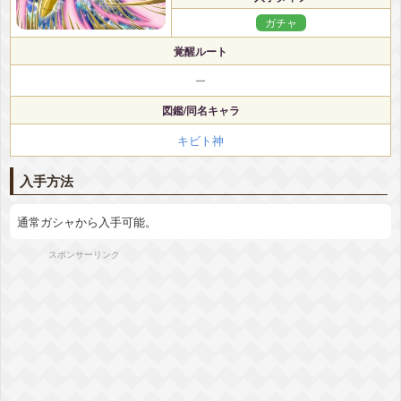
ガチャ
覚醒ルート
ー
図鑑/同名キャラ
キビト神
入手方法
通常ガシャから入手可能。
スポンサーリンク