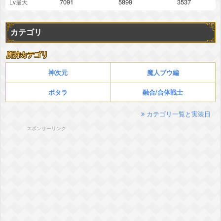
7091
5899
3537
Lv最大
カテゴリ
所持カテゴリ
神次元
魔人ブウ編
ポタラ
融合/合体戦士
カテゴリ一覧と実装日
スポンサーリンク