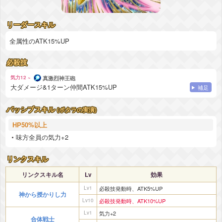
リーダースキル
全属性のATK15%UP
必殺技
気力12 ~
真激烈神王砲
大ダメージ&1ターン仲間ATK15%UP
補足
パッシブスキル
(ポタラの実演)
HP50%以上
味方全員の気力+2
リンクスキル
リンクスキル名
Lv
効果
Lv1
必殺技発動時、ATK5%UP
神から授かりし力
Lv10
必殺技発動時、ATK10%UP
Lv1
気力+2
合体戦士