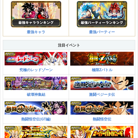
最強キャラ
最強パーティー
注目イベント
究極のレッドゾーン
極限Zバトル
破壊神集結
激闘ベジータ伝
熱闘悟空伝(GT編)
熱闘悟空伝