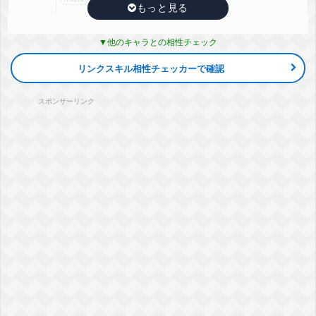
『孤高の責務』ピッコロ(レッドリボン軍)
ATK
+25%
DEF
+25%
敵のDEF低下
-20%
他のキャラとの相性チェック
▽編成おすすめカテゴリ
+詳細
融合/合体戦士
リンクスキル相性チェッカーで確認
『高貴な信条』界王神&キビト
ATK
+30%
DEF
+25%
敵のDEF低下
-30%
スポンサーリンク
▽編成おすすめカテゴリ
+詳細
神次元
魔人ブウ編
ポタラ
融合/合体戦士
『冷静な分析と実行力』界王神(ミニ)(DAIMA)
ATK
+30%
DEF
+25%
敵のDEF低下
-30%
▽編成おすすめカテゴリ
+詳細
神次元
ポタラ
『宇宙を見守る神』界王神
ATK
+30%
DEF
+25%
敵のDEF低下
-30%
▽編成おすすめカテゴリ
+詳細
神次元
魔人ブウ編
ポタラ
『時を司る神』時の界王神
ATK
+30%
DEF
+25%
敵のDEF低下
-30%
▽編成おすすめカテゴリ
+詳細