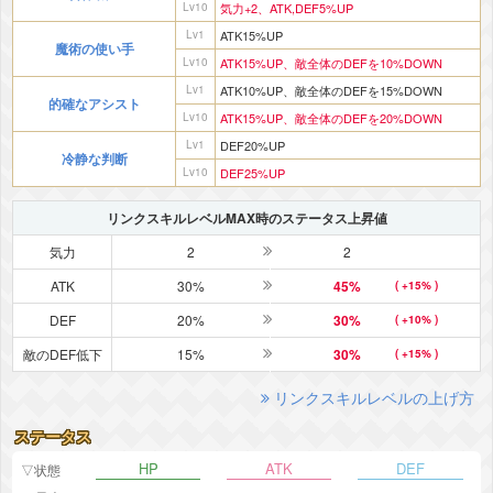
Lv10
気力+2、ATK,DEF5%UP
Lv1
ATK15%UP
魔術の使い手
Lv10
ATK15%UP、敵全体のDEFを10%DOWN
Lv1
ATK10%UP、敵全体のDEFを15%DOWN
的確なアシスト
Lv10
ATK15%UP、敵全体のDEFを20%DOWN
Lv1
DEF20%UP
冷静な判断
Lv10
DEF25%UP
リンクスキルレベルMAX時のステータス上昇値
気力
2
2
ATK
30%
45%
( +15% )
DEF
20%
30%
( +10% )
敵のDEF低下
15%
30%
( +15% )
リンクスキルレベルの上げ方
ステータス
HP
ATK
DEF
▽状態