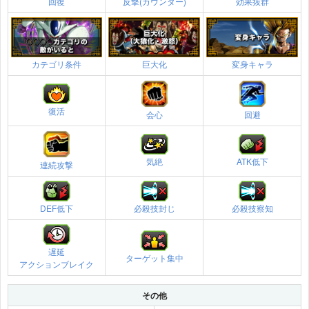
回復
反撃(カウンター)
効果抜群
カテゴリ条件
巨大化
変身キャラ
復活
会心
回避
気絶
ATK低下
連続攻撃
DEF低下
必殺技封じ
必殺技察知
遅延
ターゲット集中
アクションブレイク
その他