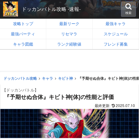
ドッカンバトル攻略 -速報-
検索
攻略トップ
最新リーク
最強キャラ
最強パーティ
リセマラ
スケジュール
キャラ図鑑
ランク経験値
フレンド募集
ドッカンバトル攻略
キャラ
キビト神
『予期せぬ合体』キビト神[体]の性
【ドッカンバトル】
『予期せぬ合体』キビト神[体]の性能と評価
2025.07.10