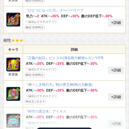
融合/合体戦士
『ひとつになった力』スーパーウーブ
気力
+2
ATK
+35%
DEF
+30%
敵のDEF低下
-30%
▽編成おすすめカテゴリ
+詳細
融合/合体戦士
相性
★
★
★
キャラ
詳細
『正義の結託』ピッコロ(潜在能力解放)+ガンマ2号
ATK
+25%
DEF
+25%
敵のDEF低下
-20%
▽編成おすすめカテゴリ
+詳細
変身後
融合/合体戦士
『神々しき時の力』時の界王神(時の力解放)
ATK
+30%
DEF
+25%
敵のDEF低下
-30%
▽編成おすすめカテゴリ
+詳細
神次元
ポタラ
『時空の選定者』アイオス
ATK
+30%
DEF
+25%
敵のDEF低下
-30%
▽編成おすすめカテゴリ
+詳細
神次元
ポタラ